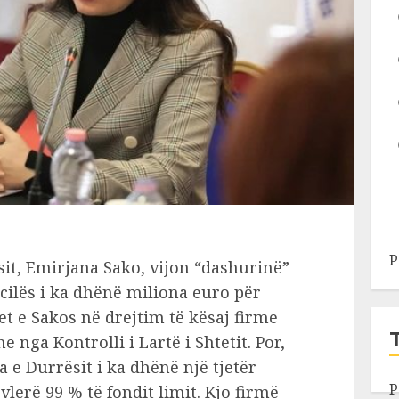
P
sit, Emirjana Sako, vijon “dashurinë”
 cilës i ka dhënë miliona euro për
et e Sakos në drejtim të kësaj firme
 nga Kontrolli i Lartë i Shtetit. Por,
a e Durrësit i ka dhënë një tjetër
P
lerë 99 % të fondit limit. Kjo firmë