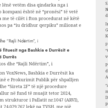
S
 lënë vetëm disa qindarka nga i
N
jo kompani është në “pronësi” të vetë
d
 me të cilët i fton procedurat në këtë
I
rmos pa “iu dridhur qerpiku” milionat e
G
K
F
së fituesit nga Bashkia e Durrësit e
“
në Durrës
v
P
d
on VoxNews, Bashkia e Durrësit ka
A
inë e Prokurimit Publik për shpalljen
“
dhe “Sireta 2F” të një procedure
m
llur në fund të muajit tetor 2024,
D
m strukturor i Pallatit nr.1047 (ARVI),
p
t 74.079.767 lekë pa TVSH, me një