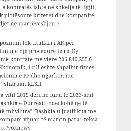
 kontratës ishte në shkelje të ligjit,
uk plotësonte kriteret dhe kompanitë
djet në marrëveshjen e
ozimin tek titullari i AK për
limin e një procedure të re. Ky
 një kontrate me vlerë 206,840,255.6
konomik, i cili është shpallur fitues
acionin e PP dhe ngarkon me
,” shkruan KLSH.
 vitit 2019 deri në fund të 2023-shit
ashkia e Durrësit, ndërkohë që të
të mbyllura”. Bashkia u justifikua me
 kompani vijuan të marrin para’, teksa
ro. /voxnews