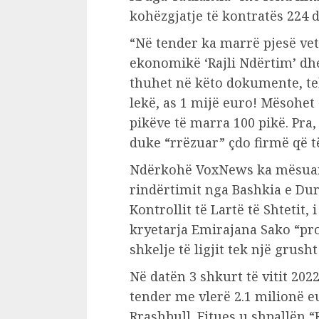
kohëzgjatje të kontratës 224 d
“Në tender ka marrë pjesë ve
ekonomikë ‘Rajli Ndërtim’ dhe 
thuhet në këto dokumente, te
lekë, as 1 mijë euro! Mësohet 
pikëve të marra 100 pikë. Pra
duke “rrëzuar” çdo firmë që t
Ndërkohë VoxNews ka mësuar 
rindërtimit nga Bashkia e Dur
Kontrollit të Lartë të Shtetit,
kryetarja Emirajana Sako “pr
shkelje të ligjit tek një grus
Në datën 3 shkurt të vitit 2022
tender me vlerë 2.1 milionë eu
Rrashbull. Fitues u shpallën 