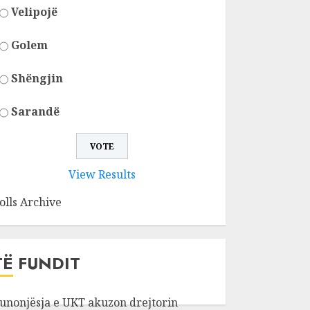
Velipojë
Golem
Shëngjin
Sarandë
View Results
olls Archive
TË FUNDIT
unonjësja e UKT akuzon drejtorin