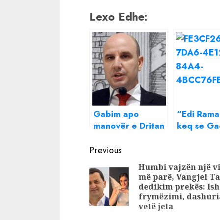
Lexo Edhe:
Gabim apo
“Edi Ram
manovër e Dritan
keq se Ga
Agollit ? Kapllani
Sali Beris
Continue
i Bashës merr
denoncimi
Previous
tenderin gati sa
fortë: Salil
Reading
Humbi vajzën një vi
gjysma e fondit
merr tend
më parë, Vangjel T
limit
99.9% të 
dedikim prekës: Ish
limit për 
frymëzimi, dashuri
vetë jeta
në jug të
Shqipërisë