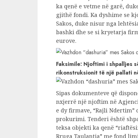
ka qenë e vetme në garë, duke
gjithë fondi. Ka dyshime se k
Sakos, duke nisur nga lehtësia
bashki dhe se si kryetarja fi
eurove.
Faksimile: Njoftimi i shpalljes 
rikonstruksionit të një pallati 
Sipas dokumenteve që dispon
nxjerrë një njoftim në Agjenc
e dy firmave, “Rajli Ndertim” 
prokurimi. Tenderi është shpa
teksa objekti ka qenë “riaftësi
Rruga Taulantia” me fond limi