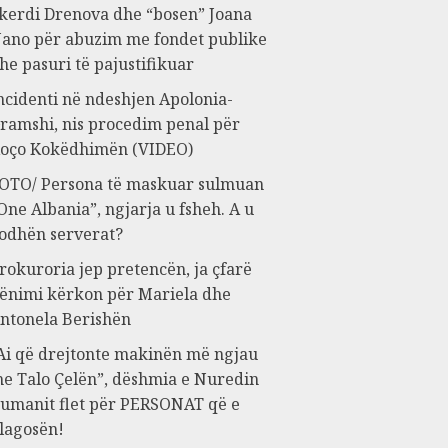
kerdi Drenova dhe “bosen” Joana
ano për abuzim me fondet publike
he pasuri të pajustifikuar
ncidenti në ndeshjen Apolonia-
ramshi, nis procedim penal për
oço Kokëdhimën (VIDEO)
OTO/ Persona të maskuar sulmuan
One Albania”, ngjarja u fsheh. A u
odhën serverat?
rokuroria jep pretencën, ja çfarë
ënimi kërkon për Mariela dhe
ntonela Berishën
Ai që drejtonte makinën më ngjau
e Talo Çelën”, dëshmia e Nuredin
umanit flet për PERSONAT që e
lagosën!