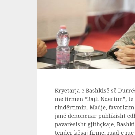
Kryetarja e Bashkisë së Durrë
me firmën “Rajli Ndërtim”, të
rindërtimin. Madje, favorizim
janë denoncuar publikisht edhe
pavarësisht gjithçkaje, Bashki
tender kësaj firme, madje me v