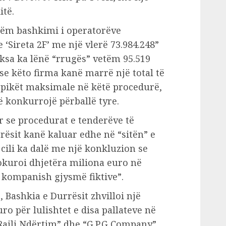
itë.
tëm bashkimi i operatorëve
‘Sireta 2F’ me një vlerë 73.984.248”
ksa ka lënë “rrugës” vetëm 95.519
se këto firma kanë marrë një total të
, pikët maksimale në këtë procedurë,
ë konkurrojë përballë tyre.
se procedurat e tenderëve të
rësit kanë kaluar edhe në “sitën” e
 i cili ka dalë me një konkluzion se
okuroi dhjetëra miliona euro në
ht kompanish gjysmë fiktive”.
, Bashkia e Durrësit zhvilloi një
ro për lulishtet e disa pallateve në
“Rajli Ndërtim” dhe “G.P.G Company”,