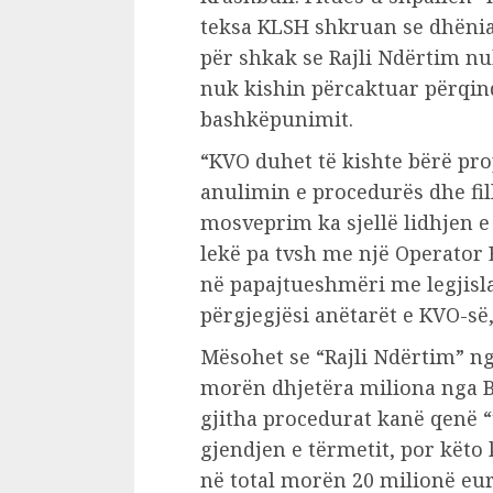
teksa KLSH shkruan se dhënia e
për shkak se Rajli Ndërtim n
nuk kishin përcaktuar përqin
bashkëpunimit.
“KVO duhet të kishte bërë prop
anulimin e procedurës dhe fil
mosveprim ka sjellë lidhjen e
lekë pa tvsh me një Operator E
në papajtueshmëri me legjisl
përgjegjësi anëtarët e KVO-së
Mësohet se “Rajli Ndërtim” nga
morën dhjetëra miliona nga B
gjitha procedurat kanë qenë “
gjendjen e tërmetit, por këto
në total morën 20 milionë eu