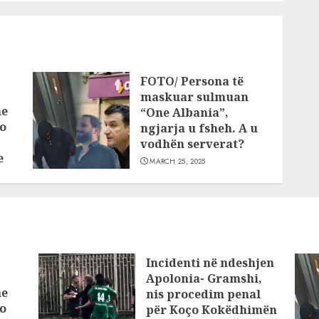
FOTO/ Persona të
maskuar sulmuan
he
“One Albania”,
o
ngjarja u fsheh. A u
vodhën serverat?
e
MARCH 25, 2025
Incidenti në ndeshjen
Apolonia- Gramshi,
he
nis procedim penal
o
për Koço Kokëdhimën