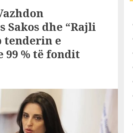
Vazhdon
 Sakos dhe “Rajli
p tenderin e
 99 % të fondit