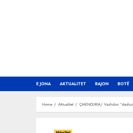
Skip
to
content
E JONA
AKTUALITET
RAJON
BOTË
Home
Aktualitet
ÇMENDURIA/ Vazhdon “dashuria” 
Aktualitet