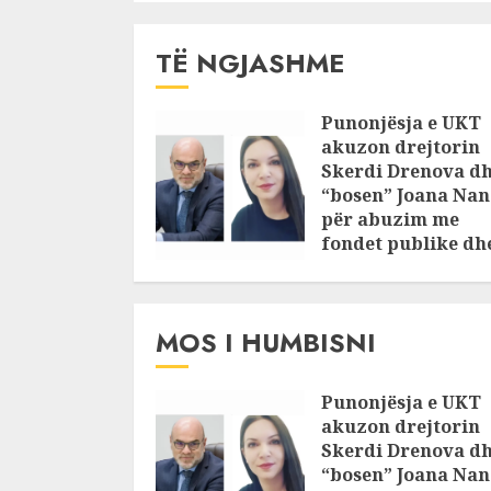
TË NGJASHME
Punonjësja e UKT
akuzon drejtorin
Skerdi Drenova d
“bosen” Joana Nan
për abuzim me
fondet publike dh
pasuri të
pajustifikuar
JULY 24, 2025
MOS I HUMBISNI
Punonjësja e UKT
akuzon drejtorin
Skerdi Drenova d
“bosen” Joana Nan