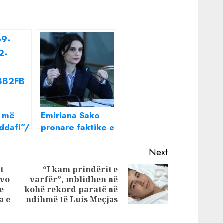
a më
Emiriana Sako
ddafi”/
pronare faktike e
ha bën
kompanisë Rajli
n e
Ndërtim ? Shifrat
Next
lari
zbulojnë
t
“I kam prindërit e
erat me
masakrën me
avo
varfër”, mblidhen në
Next
Previous
fondit
fondet publike
e
kohë rekord paratë në
post:
rrugët
post:
a e
ndihmë të Luis Meçjas
!