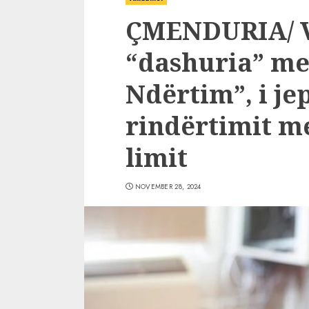
ÇMENDURIA/ 
“dashuria” mes
Ndërtim”, i je
rindërtimit me
limit
NOVEMBER 28, 2024