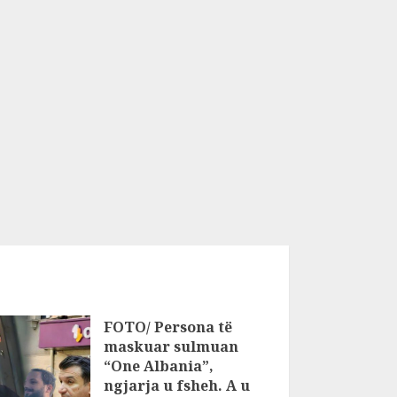
FOTO/ Persona të
maskuar sulmuan
“One Albania”,
ngjarja u fsheh. A u