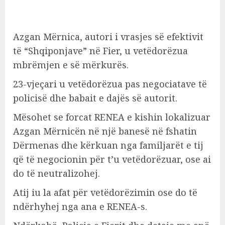
Azgan Mërnica, autori i vrasjes së efektivit
të “Shqiponjave” në Fier, u vetëdorëzua
mbrëmjen e së mërkurës.
23-vjeçari u vetëdorëzua pas negociatave të
policisë dhe babait e dajës së autorit.
Mësohet se forcat RENEA e kishin lokalizuar
Azgan Mërnicën në një banesë në fshatin
Dërmenas dhe kërkuan nga familjarët e tij
që të negocionin për t’u vetëdorëzuar, ose ai
do të neutralizohej.
Atij iu la afat për vetëdorëzimin ose do të
ndërhyhej nga ana e RENEA-s.