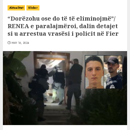
Aktualitet
Slider
“Dorëzohu ose do të të eliminojmë”/
RENEA e paralajmëroi, dalin detajet
si u arrestua vrasësi i policit në Fier
MAY 16, 2024