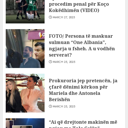
procedim penal për Koço
Kokëdhimën (VIDEO)
MARCH 27, 2025
FOTO/ Persona të maskuar
sulmuan “One Albania”,
ngjarja u fsheh. A u vodhën
serverat?
MARCH 25, 2025
Prokuroria jep pretencën, ja
çfarë dënimi kërkon për
Mariela dhe Antonela
Berishën
MARCH 25, 2025
“Ai që drejtonte makinën më