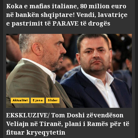
Koka e mafias italiane, 80 milion euro
në bankën shqiptare! Vendi, lavatriçe
e pastrimit të PARAVE të drogës
Aktualitet
E jona
Slider
EKSKLUZIVE/ Tom Doshi zëvendëson
Veliajn në Tiranë, plani i Ramës për të
fituar kryeqytetin