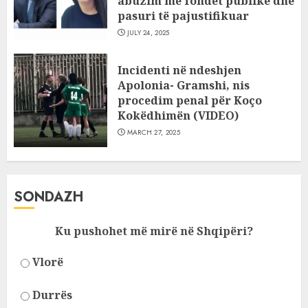
abuzim me fondet publike dhe
pasuri të pajustifikuar
JULY 24, 2025
Incidenti në ndeshjen
Apolonia- Gramshi, nis
procedim penal për Koço
Kokëdhimën (VIDEO)
MARCH 27, 2025
SONDAZH
Ku pushohet më mirë në Shqipëri?
Vlorë
Durrës