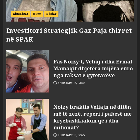
Aktualitet
Buzz
Slider
Investitori Strategjik Gaz Paja thirret
në SPAK
Pas Noizy-t, Veliaj i dha Ermal
Mamaqit dhjetëra mijëra euro
nga taksat e qytetarëve
FEBRUARY 18, 2025
FOTO/ Persona të maskuar
Noizy braktis Veliajn në ditën
sulmuan “One Albania”,
më të zezë, reperi i pabesë me
ngjarja u fsheh. A u vodhën
kryebashkiakun që i dha
serverat?
milionat?
3
MARCH 25, 2025
FEBRUARY 11, 2025