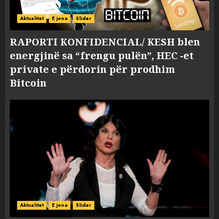
Aktualitet
E jona
Slider
RAPORTI KONFIDENCIAL/ KESH blen
energjinë sa “frengu pulën”, HEC -et
private e përdorin për prodhim
Bitcoin
Aktualitet
E jona
Slider