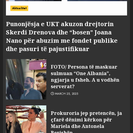
Aktualitet
Punonjësja e UKT akuzon drejtorin
Skerdi Drenova dhe “bosen” Joana
Nano për abuzim me fondet publike
dhe pasuri të pajustifikuar
FOTO/ Persona të maskuar
sulmuan “One Albania”,
ngjarja u fsheh. A u vodhën
serverat?
MARCH 25, 2025
Prokuroria jep pretencën, ja
çfarë dënimi kërkon për
Mariela dhe Antonela
Berishën