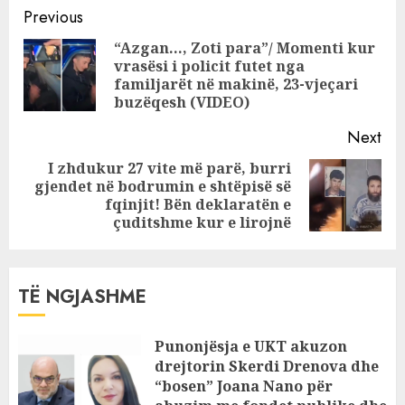
Continue
luksoze/ Historia
Previous
e policit të
Reading
“Azgan…, Zoti para”/ Momenti kur
RENEA-s që
vrasësi i policit futet nga
Pre
qëlloi me shpullë
familjarët në makinë, 23-vjeçari
pos
Evis Martinajn!
buzëqesh (VIDEO)
Next
I zhdukur 27 vite më parë, burri
gjendet në bodrumin e shtëpisë së
Next
fqinjit! Bën deklaratën e
post:
çuditshme kur e lirojnë
TË NGJASHME
Punonjësja e UKT akuzon
drejtorin Skerdi Drenova dhe
“bosen” Joana Nano për