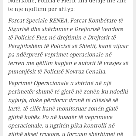
Ndërkohë, Policia e Fierit dha detaje me anë
të një njoftimi për shtyp:
Forcat Speciale RENEA, Forcat Kombëtare të
Sigurisë dhe shërbimet e Drejtorisë Vendore
të Policisë Fier, në drejtimin e Drejtorit të
Përgjithshëm të Policisë së Shtetit, kanë vijuar
pa ndërprerë veprimet operacionale në
terren me qëllim kapjen e autorit të vrasjes së
punonjësit të Policisë Novruz Cenalia.
Veprimet Operacionale u shtrinë në një
perimetër shumë të gjerë në zonën ku ndodhi
ngjarja, duke përdorur dronë të cilësisë së
lartë, të cilët kanë monitoruar zonën gjatë
gjithë kohës. Po në kuadër të veprimeve
operacionale, u ngritën pika kontrolli në
gjithë akset rrugore, u forcuan shërbimet në