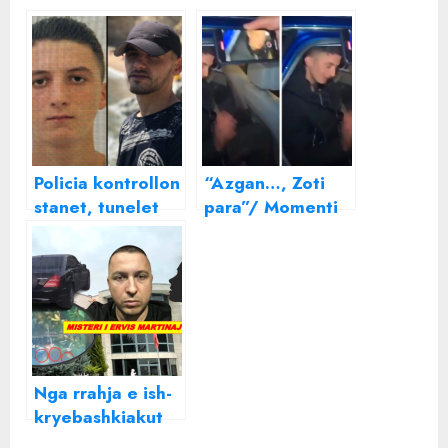
Policia kontrollon
“Azgan…, Zoti
stanet, tunelet
para”/ Momenti
dhe bunkeret,
kur vrasësi i
vrasësi i policit
policit futet nga
dyshohet se
familjarët në
është parë në
makinë, 23-
Gjirokastër
vjeçari buzëqesh
(VIDEO)
Nga rrahja e ish-
kryebashkiakut
te makinat