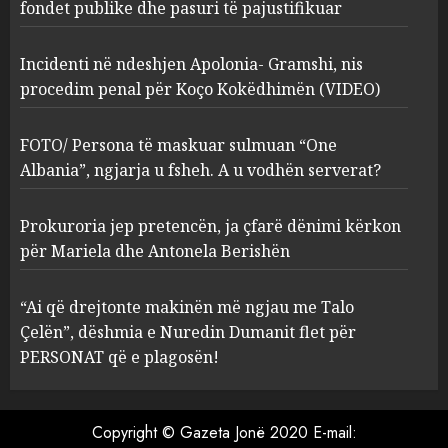
Kokëdhimën (VIDEO)
fondet publike dhe pasuri të pajustifikuar
2
MARCH 27, 2025
Incidenti në ndeshjen Apolonia- Gramshi, nis
procedim penal për Koço Kokëdhimën (VIDEO)
FOTO/ Persona të maskuar
sulmuan “One Albania”,
ngjarja u fsheh. A u vodhën
FOTO/ Persona të maskuar sulmuan “One
serverat?
Albania”, ngjarja u fsheh. A u vodhën serverat?
3
MARCH 25, 2025
Prokuroria jep pretencën, ja çfarë dënimi kërkon
Prokuroria jep pretencën, ja
për Mariela dhe Antonela Berishën
çfarë dënimi kërkon për
Mariela dhe Antonela
“Ai që drejtonte makinën më ngjau me Talo
Berishën
Çelën”, dëshmia e Nuredin Dumanit flet për
4
MARCH 25, 2025
PERSONAT që e plagosën!
“Ai që drejtonte makinën më
ngjau me Talo Çelën”,
Copyright © Gazeta Jonë 2020 E-mail: