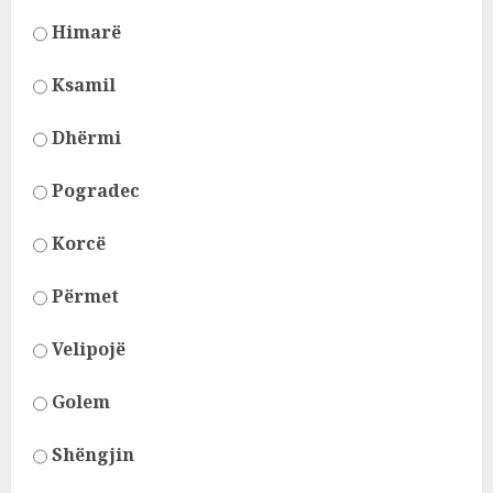
Himarë
Ksamil
Dhërmi
Pogradec
Korcë
Përmet
Velipojë
Golem
Shëngjin