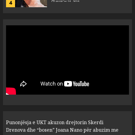
4
MARCH 25, 2025
“Ai që drejtonte makinën më
ngjau me Talo Çelën”,
dëshmia e Nuredin Dumanit
flet për PERSONAT që e
plagosën!
5
MARCH 25, 2025
Punonjësja e UKT akuzon
drejtorin Skerdi Drenova dhe
“bosen” Joana Nano për
abuzim me fondet publike dhe
pasuri të pajustifikuar
1
JULY 24, 2025
Incidenti në ndeshjen
Punonjësja e UKT akuzon drejtorin Skerdi
Apolonia- Gramshi, nis
procedim penal për Koço
Drenova dhe “bosen” Joana Nano për abuzim me