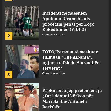
JULY 24, 2025
Incidenti në ndeshjen
Apolonia- Gramshi, nis
procedim penal për Koço
Kokëdhimën (VIDEO)
2
MARCH 27, 2025
FOTO/ Persona të maskuar
sulmuan “One Albania”,
ngjarja u fsheh. A u vodhën
serverat?
3
MARCH 25, 2025
Prokuroria jep pretencën, ja
çfarë dënimi kërkon për
Mariela dhe Antonela
Berishën