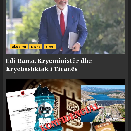
Aktualitet
E jona
Slider
Edi Rama, Kryeministër dhe
kryebashkiak i Tiranës