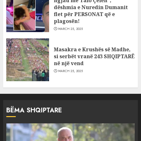
ngjau me Talo Çelën”,
dëshmia e Nuredin Dumanit
flet për PERSONAT që e
plagosën!
MARCH 25, 2025
Masakra e Krushës së Madhe,
si serbët vranë 243 SHQIPTARË
në një vend
MARCH 25, 2025
BËMA SHQIPTARE