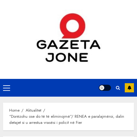
Skip
to
content
Primary
Menu
Home
Aktualitet
“Dorëzohu ose do të të eliminojmë”/ RENEA e paralajmëroi, dalin
detajet si u arrestua vrasësi i policit në Fier