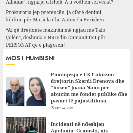
Albania”, ngjarja u fsheh. A u vodhën serverat?
Prokuroria jep pretencën, ja çfarë dënimi
kërkon për Mariela dhe Antonela Berishën
“Ai që drejtonte makinën më ngjau me Talo
Çelën”, dëshmia e Nuredin Dumanit flet për
PERSONAT që e plagosën!
MOS I HUMBISNI
Punonjësja e UKT akuzon
drejtorin Skerdi Drenova dhe
“bosen” Joana Nano për
abuzim me fondet publike dhe
pasuri të pajustifikuar
JULY 24, 2025
Incidenti në ndeshjen
Apolonia- Gramshi, nis