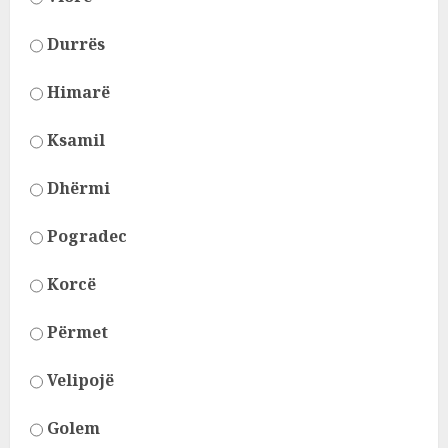
Durrës
Himarë
Ksamil
Dhërmi
Pogradec
Korcë
Përmet
Velipojë
Golem