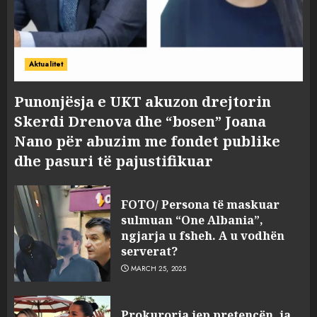
Aktualitet
Punonjësja e UKT akuzon drejtorin
Skerdi Drenova dhe “bosen” Joana
Nano për abuzim me fondet publike
dhe pasuri të pajustifikuar
FOTO/ Persona të maskuar
sulmuan “One Albania”,
ngjarja u fsheh. A u vodhën
serverat?
MARCH 25, 2025
Prokuroria jep pretencën, ja