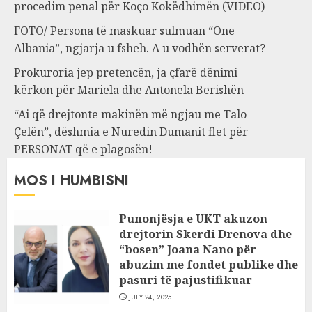
procedim penal për Koço Kokëdhimën (VIDEO)
FOTO/ Persona të maskuar sulmuan “One
Albania”, ngjarja u fsheh. A u vodhën serverat?
Prokuroria jep pretencën, ja çfarë dënimi
kërkon për Mariela dhe Antonela Berishën
“Ai që drejtonte makinën më ngjau me Talo
Çelën”, dëshmia e Nuredin Dumanit flet për
PERSONAT që e plagosën!
MOS I HUMBISNI
Punonjësja e UKT akuzon
drejtorin Skerdi Drenova dhe
“bosen” Joana Nano për
abuzim me fondet publike dhe
pasuri të pajustifikuar
JULY 24, 2025