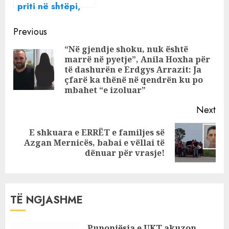
priti në shtëpi,
identifikohet
Continue
vrasësi i 51-
Previous
vjeçarit shqiptar
Reading
“Në gjendje shoku, nuk është
në Greqi
marrë në pyetje”, Anila Hoxha për
Pre
të dashurën e Erdgys Arrazit: Ja
pos
çfarë ka thënë në qendrën ku po
mbahet “e izoluar”
Next
E shkuara e ERRËT e familjes së
Next
Azgan Mernicës, babai e vëllai të
post:
dënuar për vrasje!
TË NGJASHME
Punonjësja e UKT akuzon