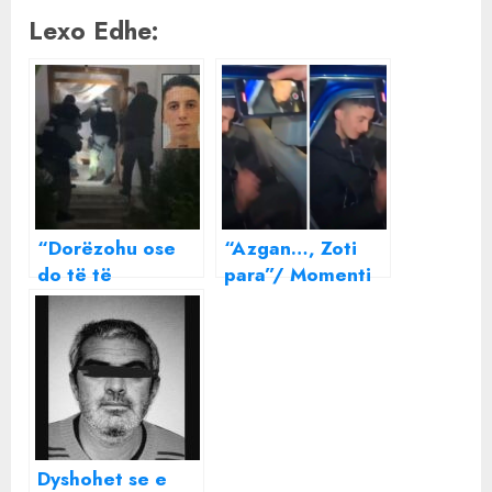
Lexo Edhe:
“Dorëzohu ose
“Azgan…, Zoti
do të të
para”/ Momenti
eliminojmë”/
kur vrasësi i
RENEA e
policit futet nga
paralajmëroi,
familjarët në
dalin detajet si u
makinë, 23-
arrestua vrasësi i
vjeçari buzëqesh
policit në Fier
(VIDEO)
Dyshohet se e