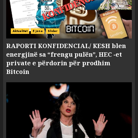
Aktualitet
E jona
Slider
RAPORTI KONFIDENCIAL/ KESH blen
energjinë sa “frengu pulën”, HEC -et
private e përdorin për prodhim
Bitcoin