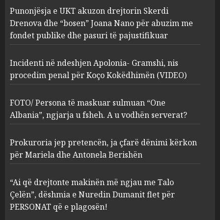
Incidenti në ndeshjen
Punonjësja e UKT akuzon drejtorin Skerdi
Apolonia- Gramshi, nis
procedim penal për Koço
Drenova dhe “bosen” Joana Nano për abuzim me
Kokëdhimën (VIDEO)
fondet publike dhe pasuri të pajustifikuar
2
MARCH 27, 2025
Incidenti në ndeshjen Apolonia- Gramshi, nis
procedim penal për Koço Kokëdhimën (VIDEO)
FOTO/ Persona të maskuar
sulmuan “One Albania”,
ngjarja u fsheh. A u vodhën
FOTO/ Persona të maskuar sulmuan “One
serverat?
Albania”, ngjarja u fsheh. A u vodhën serverat?
3
MARCH 25, 2025
Prokuroria jep pretencën, ja çfarë dënimi kërkon
Prokuroria jep pretencën, ja
për Mariela dhe Antonela Berishën
çfarë dënimi kërkon për
Mariela dhe Antonela
“Ai që drejtonte makinën më ngjau me Talo
Berishën
Çelën”, dëshmia e Nuredin Dumanit flet për
4
MARCH 25, 2025
PERSONAT që e plagosën!