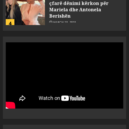
çfarë dënimi kërkon për
Mariela dhe Antonela
Berishën
4
MARCH 25, 2025
“Ai që drejtonte makinën më
ngjau me Talo Çelën”,
dëshmia e Nuredin Dumanit
flet për PERSONAT që e
plagosën!
5
MARCH 25, 2025
Punonjësja e UKT akuzon
drejtorin Skerdi Drenova dhe
“bosen” Joana Nano për
abuzim me fondet publike dhe
pasuri të pajustifikuar
1
JULY 24, 2025