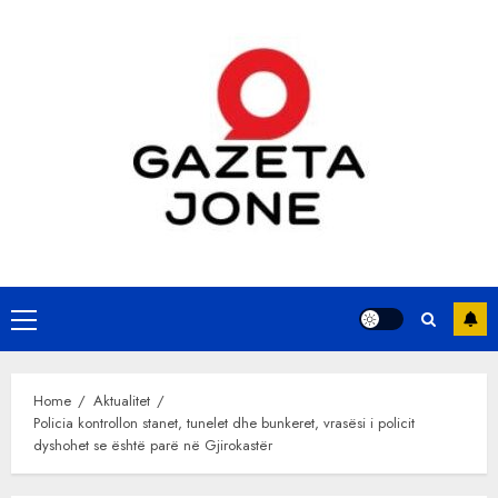
Skip
to
content
Primary
Menu
Home
Aktualitet
Policia kontrollon stanet, tunelet dhe bunkeret, vrasësi i policit
dyshohet se është parë në Gjirokastër