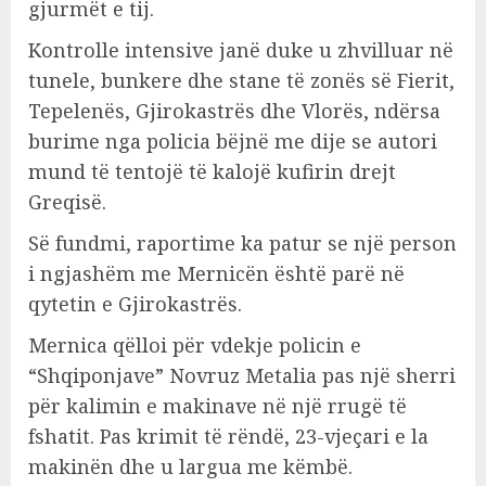
gjurmët e tij.
Kontrolle intensive janë duke u zhvilluar në
tunele, bunkere dhe stane të zonës së Fierit,
Tepelenës, Gjirokastrës dhe Vlorës, ndërsa
burime nga policia bëjnë me dije se autori
mund të tentojë të kalojë kufirin drejt
Greqisë.
Së fundmi, raportime ka patur se një person
i ngjashëm me Mernicën është parë në
qytetin e Gjirokastrës.
Mernica qëlloi për vdekje policin e
“Shqiponjave” Novruz Metalia pas një sherri
për kalimin e makinave në një rrugë të
fshatit. Pas krimit të rëndë, 23-vjeçari e la
makinën dhe u largua me këmbë.