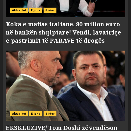
Aktualitet
E jona
Slider
Koka e mafias italiane, 80 milion euro
në bankën shqiptare! Vendi, lavatriçe
e pastrimit të PARAVE të drogës
Aktualitet
E jona
Slider
EKSKLUZIVE/ Tom Doshi zëvendëson