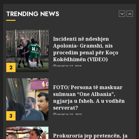
“bosen” Joana Nano për
abuzim me fondet publike dhe
TRENDING NEWS
pasuri të pajustifikuar
1
JULY 24, 2025
Incidenti në ndeshjen
Apolonia- Gramshi, nis
procedim penal për Koço
Kokëdhimën (VIDEO)
2
MARCH 27, 2025
FOTO/ Persona të maskuar
sulmuan “One Albania”,
ngjarja u fsheh. A u vodhën
serverat?
3
MARCH 25, 2025
Prokuroria jep pretencën, ja