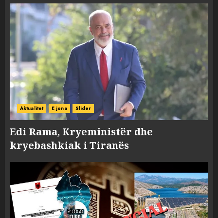
Aktualitet
E jona
Slider
Edi Rama, Kryeministër dhe
kryebashkiak i Tiranës