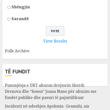
Shëngjin
Sarandë
View Results
Polls Archive
TË FUNDIT
Punonjësja e UKT akuzon drejtorin Skerdi
Drenova dhe “bosen” Joana Nano për abuzim me
fondet publike dhe pasuri të pajustifikuar
Incidenti në ndeshjen Apolonia- Gramshi, nis