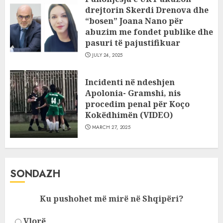
drejtorin Skerdi Drenova dhe
“bosen” Joana Nano për
abuzim me fondet publike dhe
pasuri të pajustifikuar
JULY 24, 2025
Incidenti në ndeshjen
Apolonia- Gramshi, nis
procedim penal për Koço
Kokëdhimën (VIDEO)
MARCH 27, 2025
SONDAZH
Ku pushohet më mirë në Shqipëri?
Vlorë