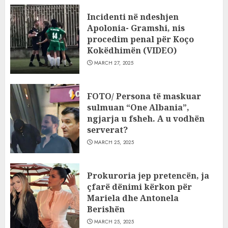
Incidenti në ndeshjen
Apolonia- Gramshi, nis
procedim penal për Koço
Kokëdhimën (VIDEO)
MARCH 27, 2025
FOTO/ Persona të maskuar
sulmuan “One Albania”,
ngjarja u fsheh. A u vodhën
serverat?
MARCH 25, 2025
Prokuroria jep pretencën, ja
çfarë dënimi kërkon për
Mariela dhe Antonela
Berishën
MARCH 25, 2025