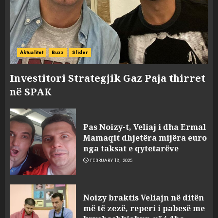
Aktualitet
Buzz
Slider
Investitori Strategjik Gaz Paja thirret
në SPAK
Pas Noizy-t, Veliaj i dha Ermal
Mamaqit dhjetëra mijëra euro
nga taksat e qytetarëve
FEBRUARY 18, 2025
FOTO/ Persona të maskuar
Noizy braktis Veliajn në ditën
sulmuan “One Albania”,
më të zezë, reperi i pabesë me
ngjarja u fsheh. A u vodhën