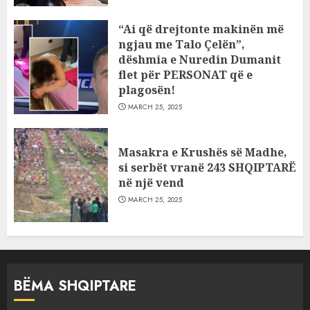
“Ai që drejtonte makinën më
ngjau me Talo Çelën”,
dëshmia e Nuredin Dumanit
flet për PERSONAT që e
plagosën!
MARCH 25, 2025
Masakra e Krushës së Madhe,
si serbët vranë 243 SHQIPTARË
në një vend
MARCH 25, 2025
BËMA SHQIPTARE