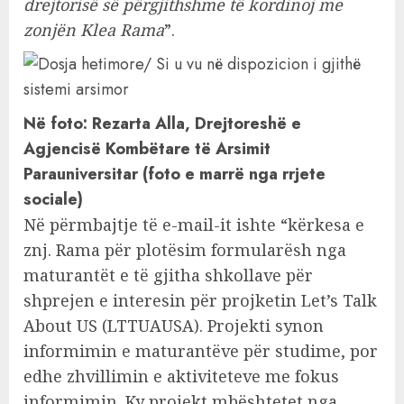
drejtorisë së përgjithshme të kordinoj me
zonjën Klea Rama
”.
Në foto: Rezarta Alla, Drejtoreshë e
Agjencisë Kombëtare të Arsimit
Parauniversitar (foto e marrë nga rrjete
sociale)
Në përmbajtje të e-mail-it ishte “kërkesa e
znj. Rama për plotësim formularësh nga
maturantët e të gjitha shkollave për
shprejen e interesin për projketin Let’s Talk
About US (LTTUAUSA). Projekti synon
informimin e maturantëve për studime, por
edhe zhvillimin e aktiviteteve me fokus
informimin. Ky projekt mbështetet nga