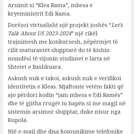
Arsimit si “Klea Rama”, mbesa e
kryeministrit Edi Rama.
Dorëzoi virtualisht një projekt joshës “
Let’s
Talk About US 2023-2024
” një cikël
trajnimesh me konkursesh, nëpërmjet të
cilit maturantët shqiptarë do të kishin
mundësi të vijonin studimet e larta në
Shtetet e Bashkuara.
Askush nuk e takoi, askush nuk e verifikoi
identitetin e Kleas. Mjaftonte vetëm fakti që
ajo përdori kodin “jam mbesa e Edi Ramës”
dhe të gjitha rrugët iu hapën si me magji në
sistemin arsimor shqiptar, duke nisur nga
Kupola.
Një e-mail dhe disa komunikime telefonike