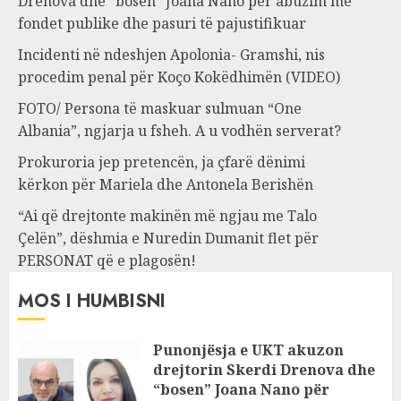
Drenova dhe “bosen” Joana Nano për abuzim me
fondet publike dhe pasuri të pajustifikuar
Incidenti në ndeshjen Apolonia- Gramshi, nis
procedim penal për Koço Kokëdhimën (VIDEO)
FOTO/ Persona të maskuar sulmuan “One
Albania”, ngjarja u fsheh. A u vodhën serverat?
Prokuroria jep pretencën, ja çfarë dënimi
kërkon për Mariela dhe Antonela Berishën
“Ai që drejtonte makinën më ngjau me Talo
Çelën”, dëshmia e Nuredin Dumanit flet për
PERSONAT që e plagosën!
MOS I HUMBISNI
Punonjësja e UKT akuzon
drejtorin Skerdi Drenova dhe
“bosen” Joana Nano për