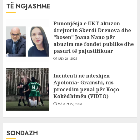
TË NGJASHME
Punonjësja e UKT akuzon
drejtorin Skerdi Drenova dhe
“bosen” Joana Nano për
abuzim me fondet publike dhe
pasuri të pajustifikuar
JULY 24, 2025
Incidenti në ndeshjen
Apolonia- Gramshi, nis
procedim penal për Koço
Kokëdhimën (VIDEO)
MARCH 27, 2025
SONDAZH