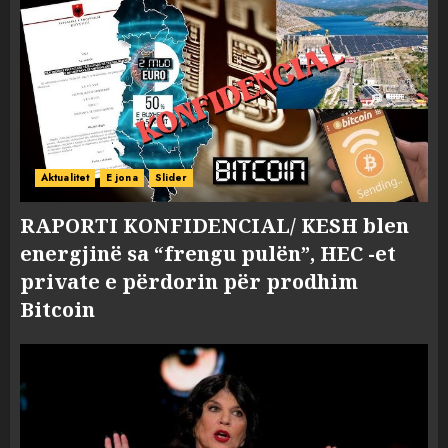
Aktualitet
E jona
Slider
RAPORTI KONFIDENCIAL/ KESH blen
energjinë sa “frengu pulën”, HEC -et
private e përdorin për prodhim
Bitcoin