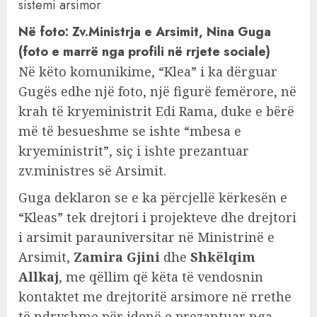
Në foto: Zv.Ministrja e Arsimit, Nina Guga
(foto e marrë nga profili në rrjete sociale)
Në këto komunikime, “Klea” i ka dërguar
Gugës edhe një foto, një figurë femërore, në
krah të kryeministrit Edi Rama, duke e bërë
më të besueshme se ishte “mbesa e
kryeministrit”, siç i ishte prezantuar
zv.ministres së Arsimit.
Guga deklaron se e ka përcjellë kërkesën e
“Kleas” tek drejtori i projekteve dhe drejtori
i arsimit parauniversitar në Ministrinë e
Arsimit,
Zamira Gjini
dhe
Shkëlqim
Allkaj
, me qëllim që këta të vendosnin
kontaktet me drejtoritë arsimore në rrethe
të ndryshme për idenë e prezantuar nga