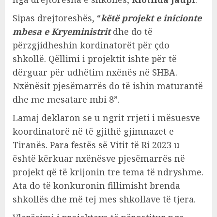
Sipas drejtoreshës, “
këtë projekt e inicionte
mbesa e Kryeministrit
dhe do të
përzgjidheshin kordinatorët për çdo
shkollë. Qëllimi i projektit ishte për të
dërguar për udhëtim nxënës në SHBA.
Nxënësit pjesëmarrës do të ishin maturantë
dhe me mesatare mbi 8”.
Lamaj deklaron se u ngrit rrjeti i mësuesve
koordinatorë në të gjithë gjimnazet e
Tiranës. Para festës së Vitit të Ri 2023 u
është kërkuar nxënësve pjesëmarrës në
projekt që të krijonin tre tema të ndryshme.
Ata do të konkuronin fillimisht brenda
shkollës dhe më tej mes shkollave të tjera.