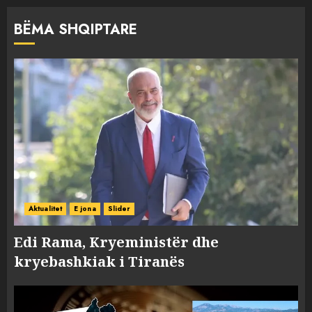
BËMA SHQIPTARE
Aktualitet
E jona
Slider
Edi Rama, Kryeministër dhe
kryebashkiak i Tiranës