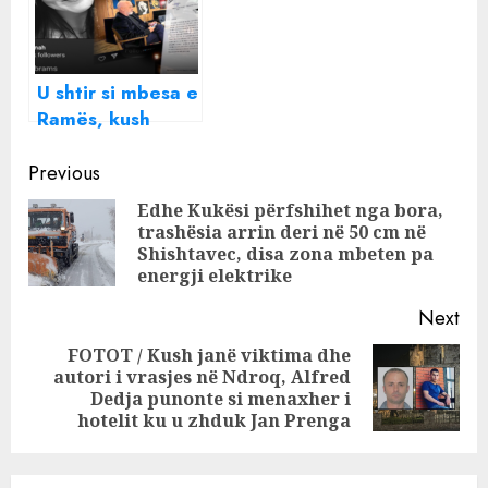
Bilishti
U shtir si mbesa e
Ramës, kush
është Klea,
Continue
‘fantazma’ që futi
Previous
në grackë qindra
Reading
Edhe Kukësi përfshihet nga bora,
gjimnazistë, me
trashësia arrin deri në 50 cm në
Pre
‘bekimin’ e
Shishtavec, disa zona mbeten pa
pos
Ministrisë së
energji elektrike
Arsimit
Next
FOTOT / Kush janë viktima dhe
autori i vrasjes në Ndroq, Alfred
Next
Dedja punonte si menaxher i
post:
hotelit ku u zhduk Jan Prenga