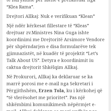
“Klea Rama”.
Drejtori Allkaj: Nuk e verifikuan “Klean”
Një ndër kërkesat fillestare të “Kleas”
drejtuar zv.Ministres Nina Guga ishte
koordinimi me Drejtoritë Arsimore Vendore
për shpërndarjen e disa formularëve tek
gjimnazistët, në kuadër të projektit “Let’s
Talk About US”. Detyra e koordinimit iu
caktua drejtorit Shkëlqim Allkaj.
Në Prokurori, Allkaj ka deklaruar se ka
marrë porosi me e-mail nga Sekretari i
Përgjithshëm,
Erzen Tola
, ku i kërkohej që
“të vlerësohet me prioritet”. Pas një
shkëmbimi komunikimesh nëpërmjet e-