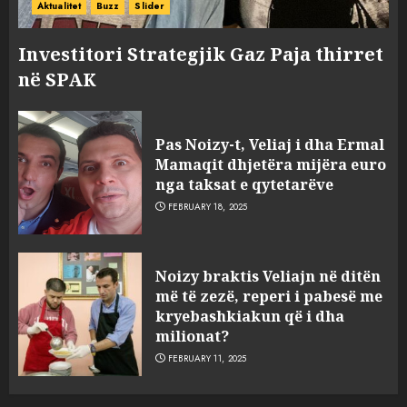
Aktualitet
Buzz
Slider
Investitori Strategjik Gaz Paja thirret
në SPAK
Pas Noizy-t, Veliaj i dha Ermal
Mamaqit dhjetëra mijëra euro
nga taksat e qytetarëve
FEBRUARY 18, 2025
FOTO/ Persona të maskuar
Noizy braktis Veliajn në ditën
sulmuan “One Albania”,
më të zezë, reperi i pabesë me
ngjarja u fsheh. A u vodhën
kryebashkiakun që i dha
serverat?
milionat?
3
MARCH 25, 2025
FEBRUARY 11, 2025
Prokuroria jep pretencën, ja