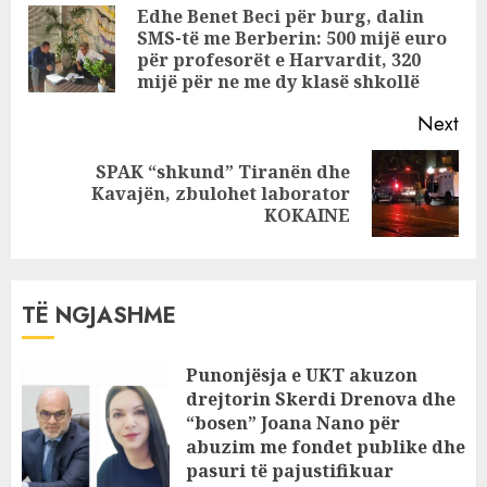
BIZNESMENI që
Reading
Edhe Benet Beci për burg, dalin
“shndërroi”
SMS-të me Berberin: 500 mijë euro
Pre
VILËN në
për profesorët e Harvardit, 320
pos
laborator droge!
mijë për ne me dy klasë shkollë
Next
SPAK “shkund” Tiranën dhe
Next
Kavajën, zbulohet laborator
post:
KOKAINE
TË NGJASHME
Punonjësja e UKT akuzon
drejtorin Skerdi Drenova dhe
“bosen” Joana Nano për
abuzim me fondet publike dhe
pasuri të pajustifikuar