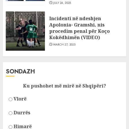
JULY 24, 2025
Incidenti në ndeshjen
Apolonia- Gramshi, nis
procedim penal për Koço
Kokëdhimën (VIDEO)
MARCH 27, 2025
SONDAZH
Ku pushohet më mirë në Shqipëri?
Vlorë
Durrës
Himarë