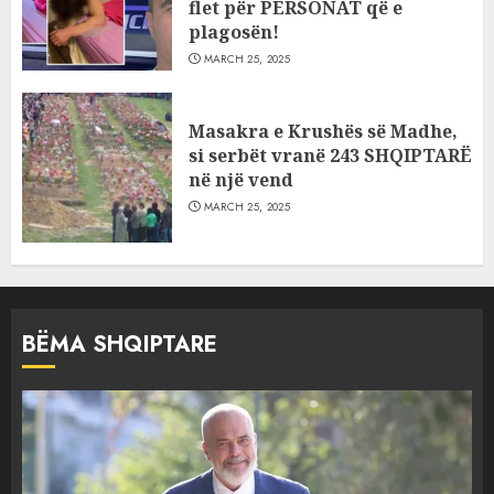
flet për PERSONAT që e
plagosën!
MARCH 25, 2025
Masakra e Krushës së Madhe,
si serbët vranë 243 SHQIPTARË
në një vend
MARCH 25, 2025
BËMA SHQIPTARE