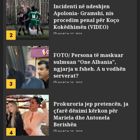
Incidenti në ndeshjen
Apolonia- Gramshi, nis
procedim penal për Koço
Kokëdhimën (VIDEO)
2
MARCH 27, 2025
FOTO/ Persona të maskuar
sulmuan “One Albania”,
ngjarja u fsheh. A u vodhën
serverat?
3
MARCH 25, 2025
Prokuroria jep pretencën, ja
çfarë dënimi kërkon për
Mariela dhe Antonela
Berishën
4
MARCH 25, 2025