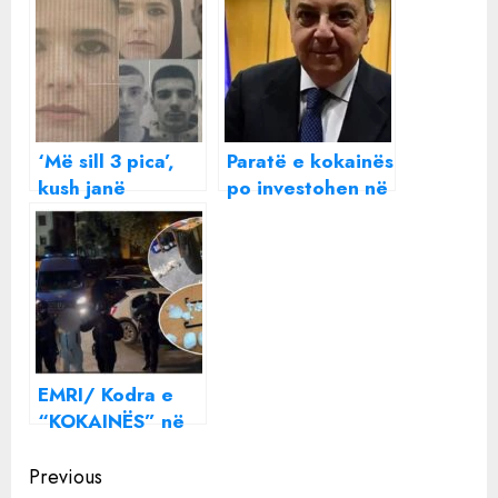
‘Më sill 3 pica’,
Paratë e kokainës
kush janë
po investohen në
shpërndarësit e
kulla në Tiranë,
drogës në
dëshmia
Tiranë, ‘KOKAT’
tronditëse e
burrë e grua!
prokurorit Anti-
Mafia
EMRI/ Kodra e
“KOKAINËS” në
Tiranë, kush
Continue
është
Previous