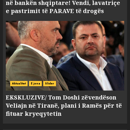
në bankën shqiptare! Vendi, lavatriçe
e pastrimit të PARAVE të drogës
Aktualitet
E jona
Slider
EKSKLUZIVE/ Tom Doshi zëvendëson
Veliajn në Tiranë, plani i Ramës për të
fituar kryeqytetin