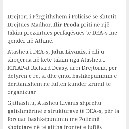
Drejtori i Përgjithshëm i Policisë së Shtetit
Drejtues Madhor,
Ilir Proda
priti në një
takim prezantues përfaqësues të DEA-s me
qendër në Athinë.
Atasheu i DEA-s,
John Livanis
, i cili u
shoqërua në këtë takim nga Atasheu i
ICITAP-it Richard Deasy, uroi Drejtorin, për
detyrën e re, si dhe çmoi bashkëpunimin e
deritanishëm në luftën kundër krimit të
organizuar.
Gjithashtu, Atasheu Livanis shprehu
gatishmërinë e strukturave të DEA-s, për ta
forcuar bashkëpunimin me Policinë
shqiptare në të gjitha frontet e luftës