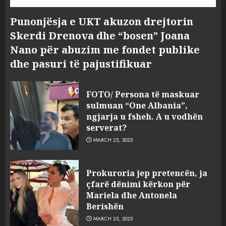
Punonjësja e UKT akuzon drejtorin
Skerdi Drenova dhe “bosen” Joana
Nano për abuzim me fondet publike
dhe pasuri të pajustifikuar
FOTO/ Persona të maskuar
sulmuan “One Albania”,
ngjarja u fsheh. A u vodhën
serverat?
MARCH 25, 2025
Prokuroria jep pretencën, ja
çfarë dënimi kërkon për
Mariela dhe Antonela
Berishën
MARCH 25, 2025