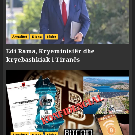
Aktualitet
E jona
Slider
Edi Rama, Kryeministër dhe
kryebashkiak i Tiranës
Aktualitet
E jona
Slider