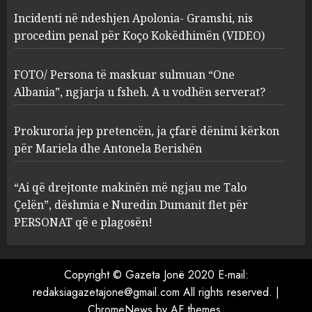
Incidenti në ndeshjen Apolonia- Gramshi, nis
procedim penal për Koço Kokëdhimën (VIDEO)
FOTO/ Persona të maskuar
sulmuan “One Albania”,
ngjarja u fsheh. A u vodhën
FOTO/ Persona të maskuar sulmuan “One
serverat?
Albania”, ngjarja u fsheh. A u vodhën serverat?
3
MARCH 25, 2025
Prokuroria jep pretencën, ja çfarë dënimi kërkon
Prokuroria jep pretencën, ja
për Mariela dhe Antonela Berishën
çfarë dënimi kërkon për
Mariela dhe Antonela
“Ai që drejtonte makinën më ngjau me Talo
Berishën
Çelën”, dëshmia e Nuredin Dumanit flet për
4
MARCH 25, 2025
PERSONAT që e plagosën!
“Ai që drejtonte makinën më
ngjau me Talo Çelën”,
Copyright © Gazeta Jonë 2020 E-mail:
dëshmia e Nuredin Dumanit
redaksiagazetajone@gmail.com
All rights reserved.
|
flet për PERSONAT që e
ChromeNews
by AF themes.