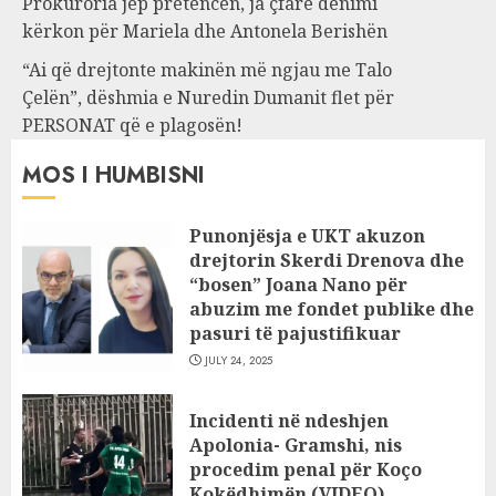
Prokuroria jep pretencën, ja çfarë dënimi
kërkon për Mariela dhe Antonela Berishën
“Ai që drejtonte makinën më ngjau me Talo
Çelën”, dëshmia e Nuredin Dumanit flet për
PERSONAT që e plagosën!
MOS I HUMBISNI
Punonjësja e UKT akuzon
drejtorin Skerdi Drenova dhe
“bosen” Joana Nano për
abuzim me fondet publike dhe
pasuri të pajustifikuar
JULY 24, 2025
Incidenti në ndeshjen
Apolonia- Gramshi, nis
procedim penal për Koço
Kokëdhimën (VIDEO)