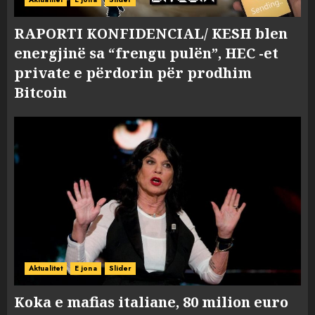
RAPORTI KONFIDENCIAL/ KESH blen
energjinë sa “frengu pulën”, HEC -et
private e përdorin për prodhim
Bitcoin
Aktualitet
E jona
Slider
Koka e mafias italiane, 80 milion euro