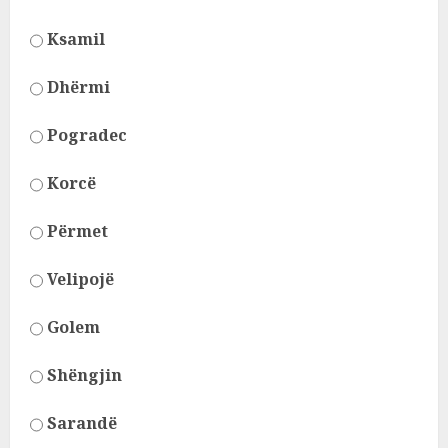
Ksamil
Dhërmi
Pogradec
Korcë
Përmet
Velipojë
Golem
Shëngjin
Sarandë