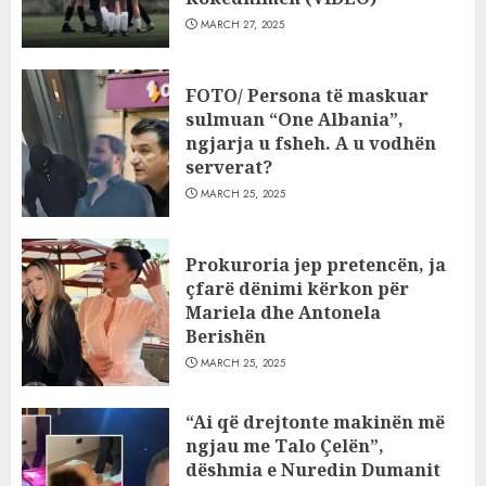
MARCH 27, 2025
FOTO/ Persona të maskuar
sulmuan “One Albania”,
ngjarja u fsheh. A u vodhën
serverat?
MARCH 25, 2025
Prokuroria jep pretencën, ja
çfarë dënimi kërkon për
Mariela dhe Antonela
Berishën
MARCH 25, 2025
“Ai që drejtonte makinën më
ngjau me Talo Çelën”,
dëshmia e Nuredin Dumanit