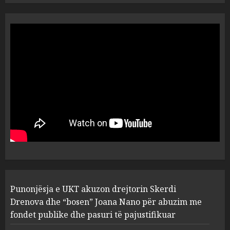
“Ai që drejtonte makinën më
ngjau me Talo Çelën”,
dëshmia e Nuredin Dumanit
flet për PERSONAT që e
plagosën!
5
MARCH 25, 2025
Punonjësja e UKT akuzon
drejtorin Skerdi Drenova dhe
“bosen” Joana Nano për
abuzim me fondet publike dhe
pasuri të pajustifikuar
1
JULY 24, 2025
Incidenti në ndeshjen
Punonjësja e UKT akuzon drejtorin Skerdi
Apolonia- Gramshi, nis
procedim penal për Koço
Drenova dhe “bosen” Joana Nano për abuzim me
Kokëdhimën (VIDEO)
fondet publike dhe pasuri të pajustifikuar
2
MARCH 27, 2025