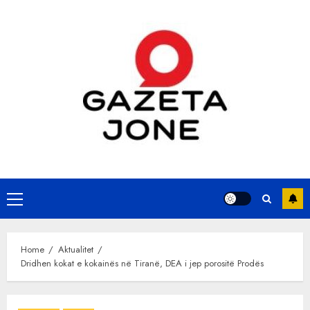
Skip
to
content
Primary
Menu
Home
Aktualitet
Dridhen kokat e kokainës në Tiranë, DEA i jep porositë Prodës