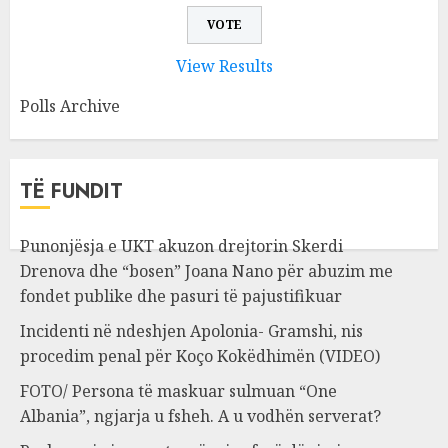
View Results
Polls Archive
TË FUNDIT
Punonjësja e UKT akuzon drejtorin Skerdi
Drenova dhe “bosen” Joana Nano për abuzim me
fondet publike dhe pasuri të pajustifikuar
Incidenti në ndeshjen Apolonia- Gramshi, nis
procedim penal për Koço Kokëdhimën (VIDEO)
FOTO/ Persona të maskuar sulmuan “One
Albania”, ngjarja u fsheh. A u vodhën serverat?