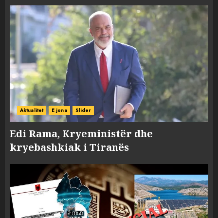
Aktualitet
E jona
Slider
Edi Rama, Kryeministër dhe
kryebashkiak i Tiranës