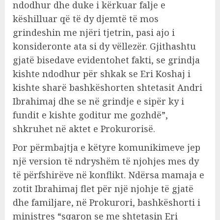
ndodhur dhe duke i kërkuar falje e
këshilluar që të dy djemtë të mos
grindeshin me njëri tjetrin, pasi ajo i
konsideronte ata si dy vëllezër. Gjithashtu
gjatë bisedave evidentohet fakti, se grindja
kishte ndodhur për shkak se Eri Koshaj i
kishte sharë bashkëshorten shtetasit Andri
Ibrahimaj dhe se në grindje e sipër ky i
fundit e kishte goditur me gozhdë”,
shkruhet në aktet e Prokurorisë.
Por përmbajtja e këtyre komunikimeve jep
një version të ndryshëm të njohjes mes dy
të përfshirëve në konflikt. Ndërsa mamaja e
zotit Ibrahimaj flet për një njohje të gjatë
dhe familjare, në Prokurori, bashkëshorti i
ministres “sqaron se me shtetasin Eri