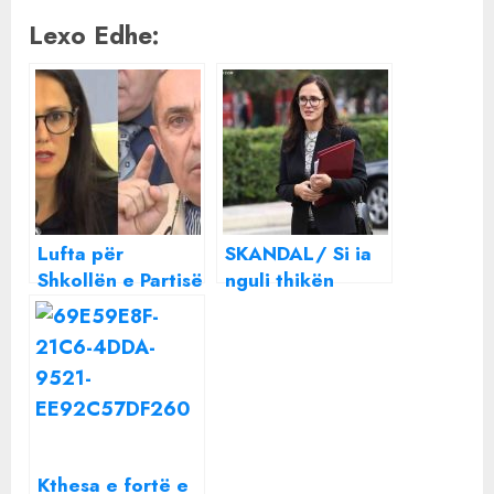
Lexo Edhe:
Lufta për
SKANDAL/ Si ia
Shkollën e Partisë
nguli thikën
ekspozon
drejtorit të
familjarët e
Kredive Eri
ministres së
Koshaj burri i
Financave Delina
ministres Delina
Ibrahimaj
Ibrahimaj
Kthesa e fortë e