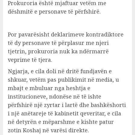
Prokuroria është mjaftuar vetëm me
dëshmitë e personave të përfshirë.
Por pavarësisht deklarimeve kontradiktore
të dy personave të përplasur me njeri
tjetrin, prokuroria nuk ka ndërmarrë
veprime të tjera.
Ngjarja, e cila doli në dritë fundjavën e
shkuar, vetëm pas publikimit në media, u
mbajt e mbuluar nga heshtja e
institucioneve, ndonëse në të ishte
përfshirë një zyrtar i lartë dhe bashkëshorti
i një anëtareje të kabinetit qeveritar, e cila
në detyrën e mëparshme e kishte patur
zotin Koshaj në varësi direkte.