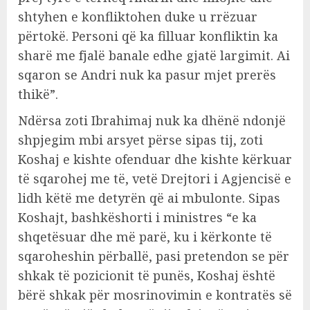
shtyhen e konfliktohen duke u rrëzuar
përtokë. Personi që ka filluar konfliktin ka
sharë me fjalë banale edhe gjatë largimit. Ai
sqaron se Andri nuk ka pasur mjet prerës
thikë”.
Ndërsa zoti Ibrahimaj nuk ka dhënë ndonjë
shpjegim mbi arsyet përse sipas tij, zoti
Koshaj e kishte ofenduar dhe kishte kërkuar
të sqarohej me të, vetë Drejtori i Agjencisë e
lidh këtë me detyrën që ai mbulonte. Sipas
Koshajt, bashkëshorti i ministres “e ka
shqetësuar dhe më parë, ku i kërkonte të
sqaroheshin përballë, pasi pretendon se për
shkak të pozicionit të punës, Koshaj është
bërë shkak për mosrinovimin e kontratës së