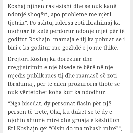
Koshaj njihen rastësisht dhe se nuk kanë
ndonjë shoqëri, apo probleme me njëri-
tjetrin”. Po ashtu, ndërsa zoti Ibrahimaj ka
mohuar të ketë përdorur ndonjë mjet për të
goditur Roshajn, mamaja e tij ka pohuar se i
biri e ka goditur me gozhdë e jo me thikë.
Drejtori Koshaj ka dorëzuar dhe
rregjistrimin e një bisede të bërë në nje
mjedis publik mes tij dhe mamasë së zoti
Ibrahimaj, për të cilën prokuroria thotë se
nuk vërtetohet koha kur ka ndodhur.
“Nga bisedat, dy personat flasin për një
person të tretë, Olsi, ku duket se të dy e
njohin shumë mirë dhe gruaja e këshillon
Eri Koshajn që: “Olsin do ma mbash mirë””,