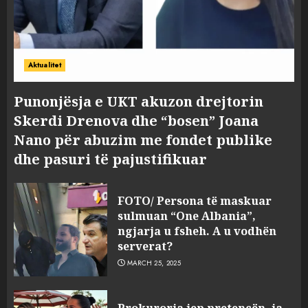
Aktualitet
Punonjësja e UKT akuzon drejtorin
Skerdi Drenova dhe “bosen” Joana
Nano për abuzim me fondet publike
dhe pasuri të pajustifikuar
FOTO/ Persona të maskuar
sulmuan “One Albania”,
ngjarja u fsheh. A u vodhën
serverat?
MARCH 25, 2025