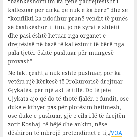
“bashkëshorti im ka qenë padrejtësisht i
kallëzuar për dicka që nuk e ka bërë” dhe se
“konflikti ka ndodhur pranë vendit të punës
së bashkëshortit tim, jo në zyrat e shtetit
dhe pasi është hetuar nga organet e
drejtësisë në bazë të kallëzimit të bërë nga
pala tjetër është pushuar për mungesë
provash”.
Në fakt çështja nuk është pushuar, por ka
vetëm një kërkesë të Prokurorisë drejtuar
Gjykatës, për një akt të tillë. Do të jetë
Gjykata ajo që do të thotë fjalën e fundit, ose
duke e kthyer pas për plotësim hetimesh,
ose duke e pushuar, gjë e cila i lë të drejtën
zotit Koshaj, të bëjë dhe ankim, nëse
dëshiron të mbrojë pretendimet e tij./
VOA