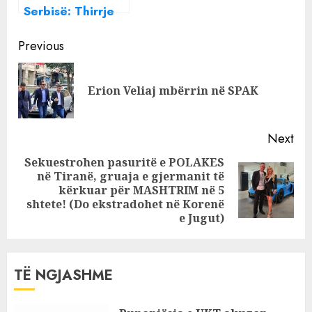
Serbisë: Thirrje
Rusisë të ndalë
Continue
pushimin rus në
Previous
Ukrainë
Reading
Pre
Erion Veliaj mbërrin në SPAK
pos
Next
Sekuestrohen pasuritë e POLAKES
në Tiranë, gruaja e gjermanit të
Next
kërkuar për MASHTRIM në 5
post:
shtete! (Do ekstradohet në Korenë
e Jugut)
TË NGJASHME