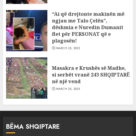
“Ai që drejtonte makinën më
ngjau me Talo Çelën”,
dëshmia e Nuredin Dumanit
flet për PERSONAT që e
plagosën!
MARCH 25, 2025
Masakra e Krushës së Madhe,
si serbët vranë 243 SHQIPTARË
në një vend
MARCH 25, 2025
BËMA SHQIPTARE