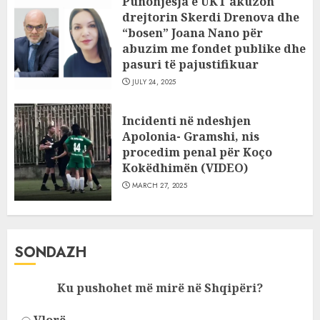
Punonjësja e UKT akuzon
drejtorin Skerdi Drenova dhe
“bosen” Joana Nano për
abuzim me fondet publike dhe
pasuri të pajustifikuar
JULY 24, 2025
Incidenti në ndeshjen
Apolonia- Gramshi, nis
procedim penal për Koço
Kokëdhimën (VIDEO)
MARCH 27, 2025
SONDAZH
Ku pushohet më mirë në Shqipëri?
Vlorë