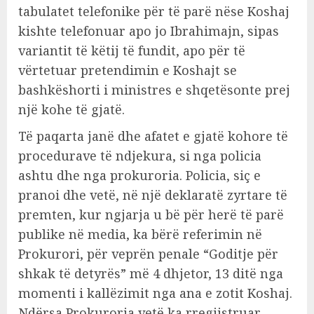
tabulatet telefonike për të parë nëse Koshaj
kishte telefonuar apo jo Ibrahimajn, sipas
variantit të këtij të fundit, apo për të
vërtetuar pretendimin e Koshajt se
bashkëshorti i ministres e shqetësonte prej
një kohe të gjatë.
Të paqarta janë dhe afatet e gjatë kohore të
procedurave të ndjekura, si nga policia
ashtu dhe nga prokuroria. Policia, siç e
pranoi dhe vetë, në një deklaratë zyrtare të
premten, kur ngjarja u bë për herë të parë
publike në media, ka bërë referimin në
Prokurori, për veprën penale “Goditje për
shkak të detyrës” më 4 dhjetor, 13 ditë nga
momenti i kallëzimit nga ana e zotit Koshaj.
Ndërsa Prokuroria vetë ka rregjistruar