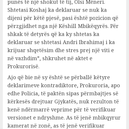
punës të një shokut të tij, Olsi Mëneri.
Shtetasi Koshaj ka deklaruar se nuk ka
dijeni për këtë pjesë, pasi është pozicion që
përzgjidhet nga një Këshill Mbikëqyrës. Për
shkak të detyrës që ka ky shtetas ka
deklaruar se shtetasi Andri Ibrahimaj i ka
krijuar shqetësim dhe stres prej një viti e
në vazhdim”, shkruhet në aktet e
Prokurorisë.
Ajo që bie në sy është se përballë këtyre
deklarimeve kontradiktore, Prokuroria, apo
edhe Policia, të paktën sipas përmbajtjes së
kërkesës drejtuar Gjykatës, nuk rezulton të
kenë ndërmarrë veprime për të verifikuar
versionet e ndryshme. As të jenë mbikqyrur
kamerat në zonë, as të jenë verifikuar