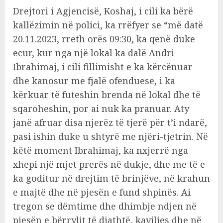
Drejtori i Agjencisë, Koshaj, i cili ka bërë
kallëzimin në polici, ka rrëfyer se “më datë
20.11.2023, rreth orës 09:30, ka qenë duke
ecur, kur nga një lokal ka dalë Andri
Ibrahimaj, i cili fillimisht e ka kërcënuar
dhe kanosur me fjalë ofenduese, i ka
kërkuar të futeshin brenda në lokal dhe të
sqaroheshin, por ai nuk ka pranuar. Aty
janë afruar disa njerëz të tjerë për t’i ndarë,
pasi ishin duke u shtyrë me njëri-tjetrin. Në
këtë moment Ibrahimaj, ka nxjerrë nga
xhepi një mjet prerës në dukje, dhe me të e
ka goditur në drejtim të brinjëve, në krahun
e majtë dhe në pjesën e fund shpinës. Ai
tregon se dëmtime dhe dhimbje ndjen në
pjesën e bërrylit të djathtë, kaviljes dhe në