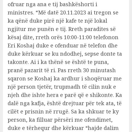
ofruar nga ana e tij bashkëshorti i
ministres. “Më datë 20.11.2023 ai tregon se
ka qënë duke pirë një kafe te një lokal
ngjitur me punën e tij. Rreth paradites së
kësaj dite, rreth orës 10:00-11:00 telefonon
Eri Koshaj duke e ofenduar në telefon dhe
duke kërkuar se ku ndodhej, sepse donte ta
takonte. Ai i ka thënë se është te puna,
pranë pazarit të ri. Pas rreth 30 minutash
sqaron se Koshaj ka ardhur i shoqëruar me
një person tjetër, trupmadh të cilin nuk e
njeh dhe ishte hera e parë që e shikonte. Ka
dalë nga kafja, është drejtuar për tek ata, të
cilët e prisnin në rrugë. Sa ka shkuar te ky
person, ka filluar përsëri me ofendimet,
duke e tërhequr dhe kërkuar “hajde dalim