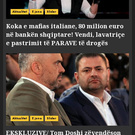
Aktualitet
E jona
Slider
Koka e mafias italiane, 80 milion euro
në bankën shqiptare! Vendi, lavatriçe
e pastrimit të PARAVE të drogës
Aktualitet
E jona
Slider
EKSKLUZIVE/ Tom Doshi zëvendëson