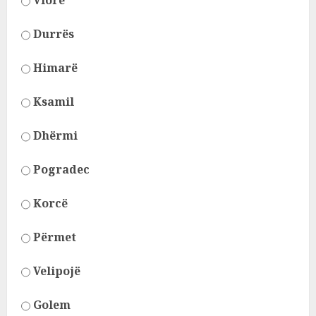
Durrës
Himarë
Ksamil
Dhërmi
Pogradec
Korcë
Përmet
Velipojë
Golem