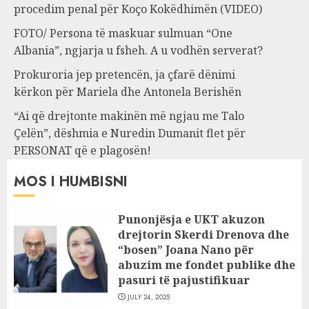
procedim penal për Koço Kokëdhimën (VIDEO)
FOTO/ Persona të maskuar sulmuan “One
Albania”, ngjarja u fsheh. A u vodhën serverat?
Prokuroria jep pretencën, ja çfarë dënimi
kërkon për Mariela dhe Antonela Berishën
“Ai që drejtonte makinën më ngjau me Talo
Çelën”, dëshmia e Nuredin Dumanit flet për
PERSONAT që e plagosën!
MOS I HUMBISNI
Punonjësja e UKT akuzon
drejtorin Skerdi Drenova dhe
“bosen” Joana Nano për
abuzim me fondet publike dhe
pasuri të pajustifikuar
JULY 24, 2025