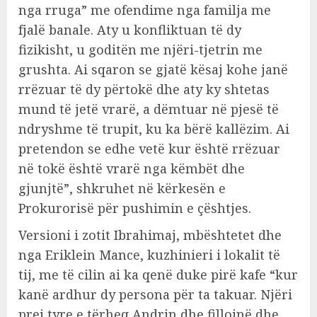
nga rruga” me ofendime nga familja me
fjalë banale. Aty u konfliktuan të dy
fizikisht, u goditën me njëri-tjetrin me
grushta. Ai sqaron se gjatë kësaj kohe janë
rrëzuar të dy përtokë dhe aty ky shtetas
mund të jetë vrarë, a dëmtuar në pjesë të
ndryshme të trupit, ku ka bërë kallëzim. Ai
pretendon se edhe vetë kur është rrëzuar
në tokë është vrarë nga këmbët dhe
gjunjtë”, shkruhet në kërkesën e
Prokurorisë për pushimin e çështjes.
Versioni i zotit Ibrahimaj, mbështetet dhe
nga Eriklein Mance, kuzhinieri i lokalit të
tij, me të cilin ai ka qenë duke pirë kafe “kur
kanë ardhur dy persona për ta takuar. Njëri
prej tyre e tërheq Andrin dhe fillojnë dhe