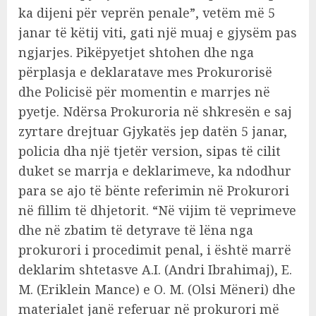
ka dijeni për veprën penale”, vetëm më 5
janar të këtij viti, gati një muaj e gjysëm pas
ngjarjes. Pikëpyetjet shtohen dhe nga
përplasja e deklaratave mes Prokurorisë
dhe Policisë për momentin e marrjes në
pyetje. Ndërsa Prokuroria në shkresën e saj
zyrtare drejtuar Gjykatës jep datën 5 janar,
policia dha një tjetër version, sipas të cilit
duket se marrja e deklarimeve, ka ndodhur
para se ajo të bënte referimin në Prokurori
në fillim të dhjetorit. “Në vijim të veprimeve
dhe në zbatim të detyrave të lëna nga
prokurori i procedimit penal, i është marrë
deklarim shtetasve A.I. (Andri Ibrahimaj), E.
M. (Eriklein Mance) e O. M. (Olsi Mëneri) dhe
materialet janë referuar në prokurori më