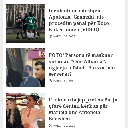
Incidenti në ndeshjen
Apolonia- Gramshi, nis
procedim penal për Koço
Kokëdhimën (VIDEO)
MARCH 27, 2025
FOTO/ Persona të maskuar
sulmuan “One Albania”,
ngjarja u fsheh. A u vodhën
serverat?
MARCH 25, 2025
Prokuroria jep pretencën, ja
çfarë dënimi kërkon për
Mariela dhe Antonela
Berishën
MARCH 25, 2025