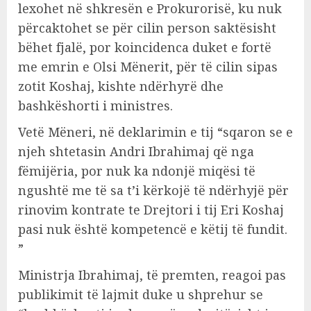
lexohet në shkresën e Prokurorisë, ku nuk
përcaktohet se për cilin person saktësisht
bëhet fjalë, por koincidenca duket e fortë
me emrin e Olsi Mënerit, për të cilin sipas
zotit Koshaj, kishte ndërhyrë dhe
bashkëshorti i ministres.
Vetë Mëneri, në deklarimin e tij “sqaron se e
njeh shtetasin Andri Ibrahimaj që nga
fëmijëria, por nuk ka ndonjë miqësi të
ngushtë me të sa t’i kërkojë të ndërhyjë për
rinovim kontrate te Drejtori i tij Eri Koshaj
pasi nuk është kompetencë e këtij të fundit.
”
Ministrja Ibrahimaj, të premten, reagoi pas
publikimit të lajmit duke u shprehur se