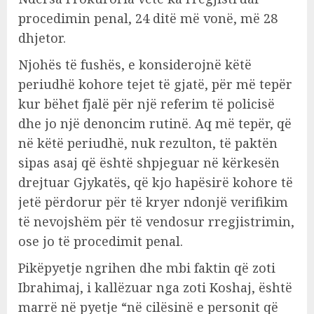
procedimin penal, 24 ditë më vonë, më 28
dhjetor.
Njohës të fushës, e konsiderojnë këtë
periudhë kohore tejet të gjatë, për më tepër
kur bëhet fjalë për një referim të policisë
dhe jo një denoncim rutinë. Aq më tepër, që
në këtë periudhë, nuk rezulton, të paktën
sipas asaj që është shpjeguar në kërkesën
drejtuar Gjykatës, që kjo hapësirë kohore të
jetë përdorur për të kryer ndonjë verifikim
të nevojshëm për të vendosur rregjistrimin,
ose jo të procedimit penal.
Pikëpyetje ngrihen dhe mbi faktin që zoti
Ibrahimaj, i kallëzuar nga zoti Koshaj, është
marrë në pyetje “në cilësinë e personit që