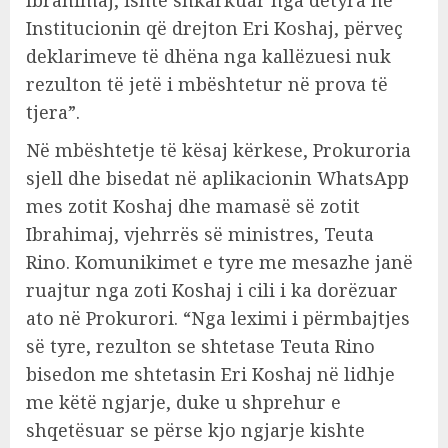
Institucionin që drejton Eri Koshaj, përveç
deklarimeve të dhëna nga kallëzuesi nuk
rezulton të jetë i mbështetur në prova të
tjera”.
Në mbështetje të kësaj kërkese, Prokuroria
sjell dhe bisedat në aplikacionin WhatsApp
mes zotit Koshaj dhe mamasë së zotit
Ibrahimaj, vjehrrës së ministres, Teuta
Rino. Komunikimet e tyre me mesazhe janë
ruajtur nga zoti Koshaj i cili i ka dorëzuar
ato në Prokurori. “Nga leximi i përmbajtjes
së tyre, rezulton se shtetase Teuta Rino
bisedon me shtetasin Eri Koshaj në lidhje
me këtë ngjarje, duke u shprehur e
shqetësuar se përse kjo ngjarje kishte