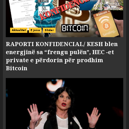
Aktualitet
E jona
Slider
RAPORTI KONFIDENCIAL/ KESH blen
energjinë sa “frengu pulën”, HEC -et
private e përdorin për prodhim
Bitcoin