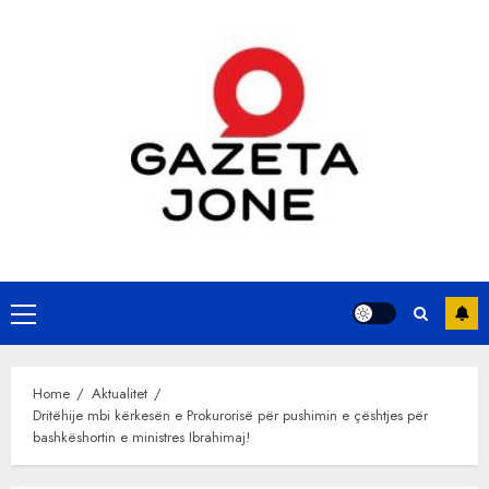
Skip
to
content
Primary
Menu
Home
Aktualitet
Dritëhije mbi kërkesën e Prokurorisë për pushimin e çështjes për
bashkëshortin e ministres Ibrahimaj!