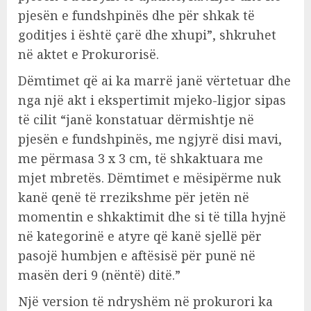
pjesën e fundshpinës dhe për shkak të
goditjes i është çarë dhe xhupi”, shkruhet
në aktet e Prokurorisë.
Dëmtimet që ai ka marrë janë vërtetuar dhe
nga një akt i ekspertimit mjeko-ligjor sipas
të cilit “janë konstatuar dërmishtje në
pjesën e fundshpinës, me ngjyrë disi mavi,
me përmasa 3 x 3 cm, të shkaktuara me
mjet mbretës. Dëmtimet e mësipërme nuk
kanë qenë të rrezikshme për jetën në
momentin e shkaktimit dhe si të tilla hyjnë
në kategorinë e atyre që kanë sjellë për
pasojë humbjen e aftësisë për punë në
masën deri 9 (nëntë) ditë.”
Një version të ndryshëm në prokurori ka