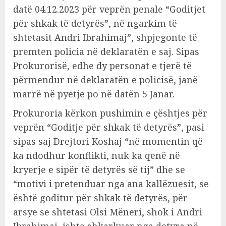
datë 04.12.2023 për veprën penale “Goditjet
për shkak të detyrës”, në ngarkim të
shtetasit Andri Ibrahimaj”, shpjegonte të
premten policia në deklaratën e saj. Sipas
Prokurorisë, edhe dy personat e tjerë të
përmendur në deklaratën e policisë, janë
marrë në pyetje po në datën 5 Janar.
Prokuroria kërkon pushimin e çështjes për
veprën “Goditje për shkak të detyrës”, pasi
sipas saj Drejtori Koshaj “në momentin që
ka ndodhur konflikti, nuk ka qenë në
kryerje e sipër të detyrës së tij” dhe se
“motivi i pretenduar nga ana kallëzuesit, se
është goditur për shkak të detyrës, për
arsye se shtetasi Olsi Mëneri, shok i Andri
Ibrahimaj, ishte shkarkuar nga detyra në