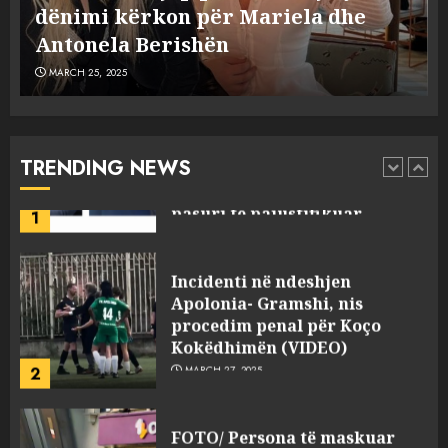
dënimi kërkon për Mariela dhe
D
plagosën!
5
MARCH 25, 2025
Antonela Berishën
p
MARCH 25, 2025
Punonjësja e UKT akuzon
drejtorin Skerdi Drenova dhe
“bosen” Joana Nano për
abuzim me fondet publike dhe
TRENDING NEWS
pasuri të pajustifikuar
1
JULY 24, 2025
Incidenti në ndeshjen
Apolonia- Gramshi, nis
procedim penal për Koço
Kokëdhimën (VIDEO)
2
MARCH 27, 2025
FOTO/ Persona të maskuar
sulmuan “One Albania”,
ngjarja u fsheh. A u vodhën