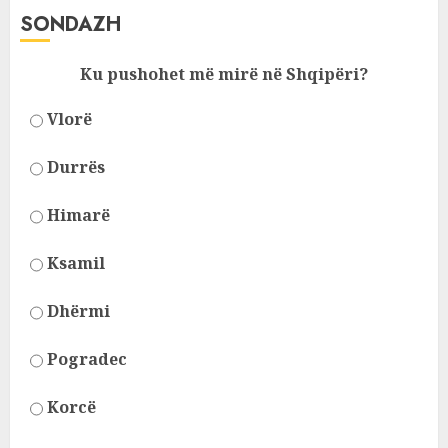
SONDAZH
Ku pushohet më mirë në Shqipëri?
Vlorë
Durrës
Himarë
Ksamil
Dhërmi
Pogradec
Korcë