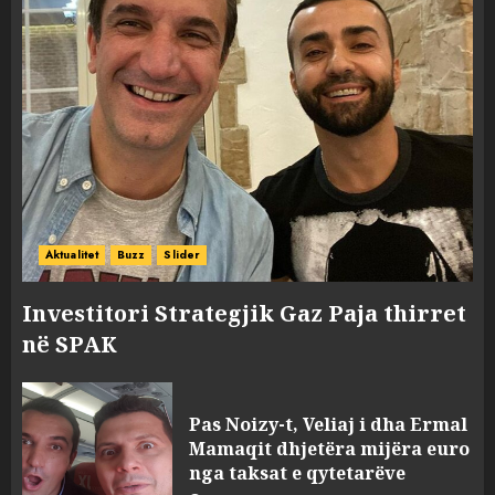
Aktualitet
Buzz
Slider
Investitori Strategjik Gaz Paja thirret
në SPAK
Pas Noizy-t, Veliaj i dha Ermal
Mamaqit dhjetëra mijëra euro
nga taksat e qytetarëve