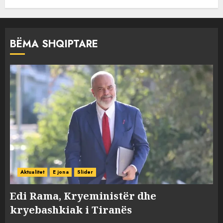
BËMA SHQIPTARE
Aktualitet
E jona
Slider
Edi Rama, Kryeministër dhe
kryebashkiak i Tiranës