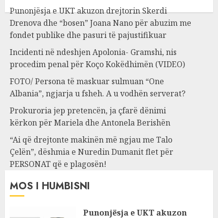
Punonjësja e UKT akuzon drejtorin Skerdi
Drenova dhe “bosen” Joana Nano për abuzim me
fondet publike dhe pasuri të pajustifikuar
Incidenti në ndeshjen Apolonia- Gramshi, nis
procedim penal për Koço Kokëdhimën (VIDEO)
FOTO/ Persona të maskuar sulmuan “One
Albania”, ngjarja u fsheh. A u vodhën serverat?
Prokuroria jep pretencën, ja çfarë dënimi
kërkon për Mariela dhe Antonela Berishën
“Ai që drejtonte makinën më ngjau me Talo
Çelën”, dëshmia e Nuredin Dumanit flet për
PERSONAT që e plagosën!
MOS I HUMBISNI
Punonjësja e UKT akuzon