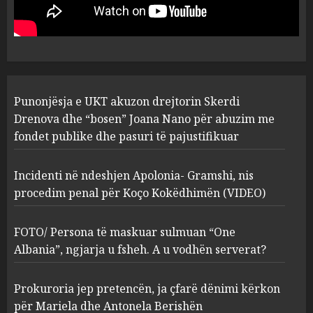
“bosen” Joana Nano për
abuzim me fondet publike dhe
pasuri të pajustifikuar
1
JULY 24, 2025
Incidenti në ndeshjen
Punonjësja e UKT akuzon drejtorin Skerdi
Apolonia- Gramshi, nis
procedim penal për Koço
Drenova dhe “bosen” Joana Nano për abuzim me
Kokëdhimën (VIDEO)
fondet publike dhe pasuri të pajustifikuar
2
MARCH 27, 2025
Incidenti në ndeshjen Apolonia- Gramshi, nis
procedim penal për Koço Kokëdhimën (VIDEO)
FOTO/ Persona të maskuar
sulmuan “One Albania”,
ngjarja u fsheh. A u vodhën
FOTO/ Persona të maskuar sulmuan “One
serverat?
Albania”, ngjarja u fsheh. A u vodhën serverat?
3
MARCH 25, 2025
Prokuroria jep pretencën, ja çfarë dënimi kërkon
Prokuroria jep pretencën, ja
për Mariela dhe Antonela Berishën