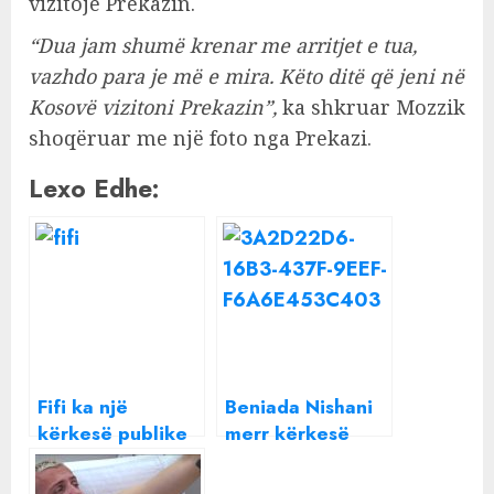
vizitojë Prekazin.
“Dua jam shumë krenar me arritjet e tua,
vazhdo para je më e mira. Këto ditë që jeni në
Kosovë vizitoni Prekazin”,
ka shkruar Mozzik
shoqëruar me një foto nga Prekazi.
Lexo Edhe:
Fifi ka një
Beniada Nishani
kërkesë publike
merr kërkesë
për presidentin
publike për t’u
dhe kryeministrin
kthyer në Itali! Ja