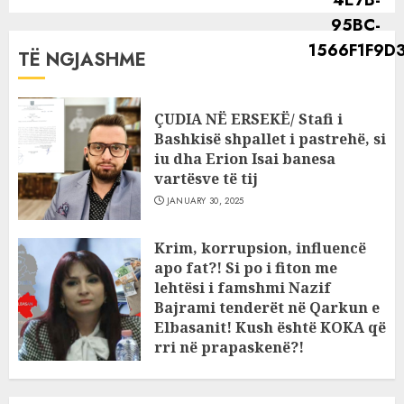
TË NGJASHME
ÇUDIA NË ERSEKË/ Stafi i
Bashkisë shpallet i pastrehë, si
iu dha Erion Isai banesa
vartësve të tij
JANUARY 30, 2025
Krim, korrupsion, influencë
apo fat?! Si po i fiton me
lehtësi i famshmi Nazif
Bajrami tenderët në Qarkun e
Elbasanit! Kush është KOKA që
rri në prapaskenë?!
JANUARY 11, 2025