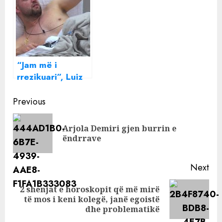
e Shqipërisë
si përgjigjet
modelja
“Jam më i
rrezikuari”, Luiz
Ejlli KËRKESË
Continue
publike fansave:
Previous
Mos mi jepni të
Reading
gjitha votat mua..
Arjola Demiri gjen burrin e
Pre
ëndrrave
pos
Next
2 shenjat e horoskopit që më mirë
Next
të mos i keni kolegë, janë egoistë
post:
dhe problematikë