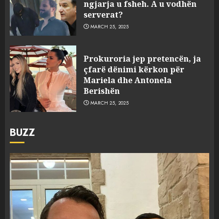
ngjarja u fsheh. A u vodhën
serverat?
MARCH 25, 2025
Prokuroria jep pretencën, ja
çfarë dënimi kërkon për
Mariela dhe Antonela
Berishën
MARCH 25, 2025
BUZZ