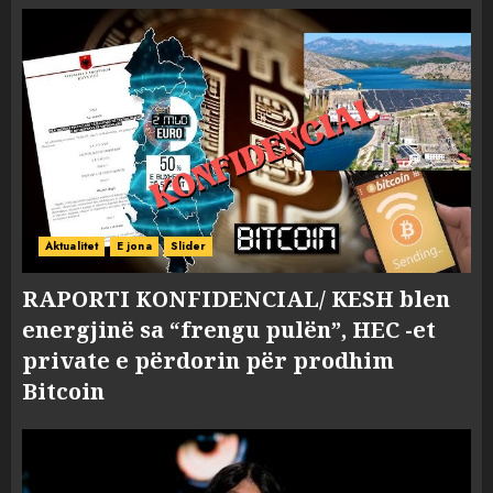
Aktualitet
E jona
Slider
RAPORTI KONFIDENCIAL/ KESH blen
energjinë sa “frengu pulën”, HEC -et
private e përdorin për prodhim
Bitcoin