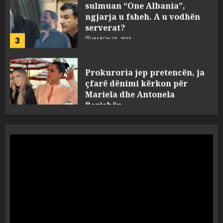
serverat?
3
MARCH 25, 2025
Prokuroria jep pretencën, ja
çfarë dënimi kërkon për
Mariela dhe Antonela
Berishën
4
MARCH 25, 2025
“Ai që drejtonte makinën më
ngjau me Talo Çelën”,
dëshmia e Nuredin Dumanit
flet për PERSONAT që e
plagosën!
5
MARCH 25, 2025
Punonjësja e UKT akuzon
drejtorin Skerdi Drenova dhe