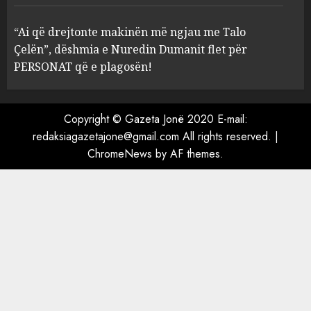
çfarë dënimi kërkon për
Mariela dhe Antonela
“Ai që drejtonte makinën më ngjau me Talo
Berishën
Çelën”, dëshmia e Nuredin Dumanit flet për
4
MARCH 25, 2025
PERSONAT që e plagosën!
“Ai që drejtonte makinën më
ngjau me Talo Çelën”,
Copyright © Gazeta Jonë 2020 E-mail:
dëshmia e Nuredin Dumanit
redaksiagazetajone@gmail.com
All rights reserved.
|
flet për PERSONAT që e
ChromeNews
by AF themes.
plagosën!
5
MARCH 25, 2025