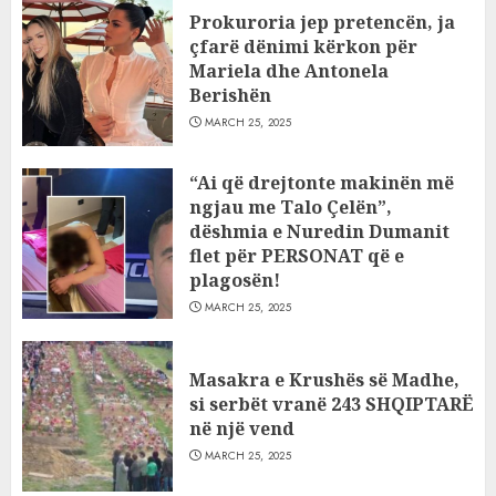
Prokuroria jep pretencën, ja
çfarë dënimi kërkon për
Mariela dhe Antonela
Berishën
MARCH 25, 2025
“Ai që drejtonte makinën më
ngjau me Talo Çelën”,
dëshmia e Nuredin Dumanit
flet për PERSONAT që e
plagosën!
MARCH 25, 2025
Masakra e Krushës së Madhe,
si serbët vranë 243 SHQIPTARË
në një vend
MARCH 25, 2025