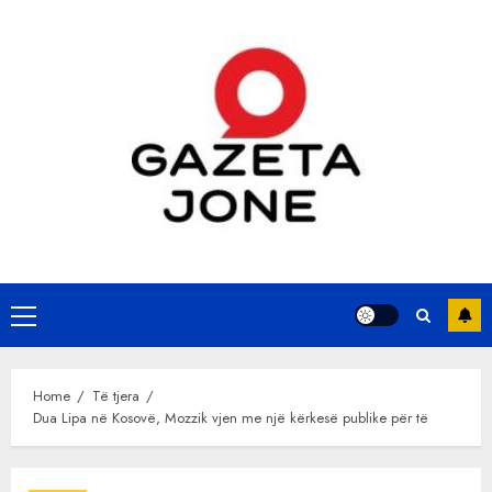
Skip
to
content
Primary
Menu
Home
Të tjera
Dua Lipa në Kosovë, Mozzik vjen me një kërkesë publike për të