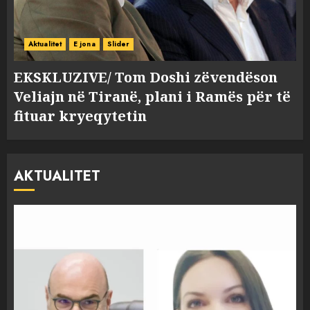
Aktualitet
E jona
Slider
EKSKLUZIVE/ Tom Doshi zëvendëson
Veliajn në Tiranë, plani i Ramës për të
fituar kryeqytetin
AKTUALITET