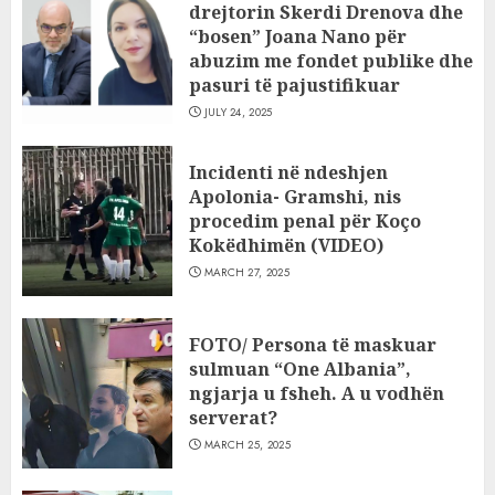
drejtorin Skerdi Drenova dhe
“bosen” Joana Nano për
abuzim me fondet publike dhe
pasuri të pajustifikuar
JULY 24, 2025
Incidenti në ndeshjen
Apolonia- Gramshi, nis
procedim penal për Koço
Kokëdhimën (VIDEO)
MARCH 27, 2025
FOTO/ Persona të maskuar
sulmuan “One Albania”,
ngjarja u fsheh. A u vodhën
serverat?
MARCH 25, 2025