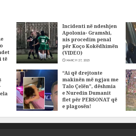
Incidenti në ndeshjen
Apolonia- Gramshi,
he
nis procedim penal
o
për Koço Kokëdhimën
ndet
(VIDEO)
 të
MARCH 27, 2025
“Ai që drejtonte
makinën më ngjau me
ë
Talo Çelën”, dëshmia
r
e Nuredin Dumanit
ela
flet për PERSONAT që
e plagosën!
MARCH 25, 2025