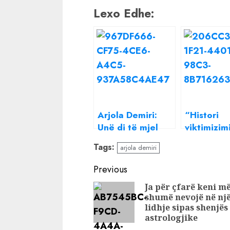
Lexo Edhe:
Arjola Demiri:
“Histori
Unë di të mjel
viktimizimi
kalin
Arjola Dem
Tags:
arjola demiri
heq dorë 
ironitë, m
Continue
Previous
ka këtë h
Reading
Ja për çfarë keni m
shumë nevojë në nj
lidhje sipas shenjës
astrologjike