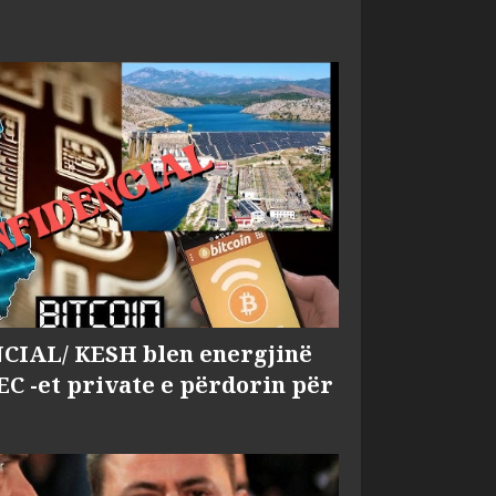
IAL/ KESH blen energjinë
EC -et private e përdorin për