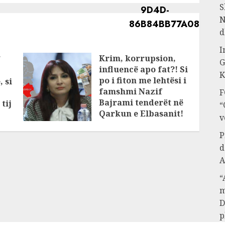
S
N
d
I
Krim, korrupsion,
/
G
influencë apo fat?! Si
K
po i fiton me lehtësi i
, si
famshmi Nazif
F
Bajrami tenderët në
tij
“
Qarkun e Elbasanit!
v
Kush është KOKA që
P
rri në prapaskenë?!
d
JANUARY 11, 2025
A
“
m
D
p