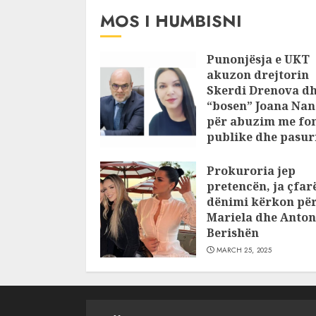
MOS I HUMBISNI
Punonjësja e UKT
akuzon drejtorin
Skerdi Drenova d
“bosen” Joana Nan
për abuzim me fo
publike dhe pasuri
pajustifikuar
Prokuroria jep
JULY 24, 2025
pretencën, ja çfar
dënimi kërkon pë
Mariela dhe Anton
Berishën
MARCH 25, 2025