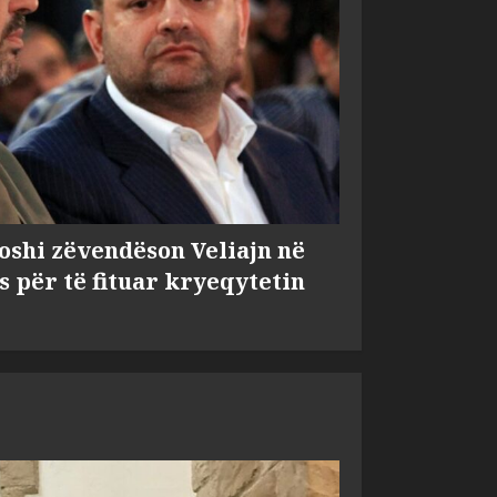
shi zëvendëson Veliajn në
s për të fituar kryeqytetin