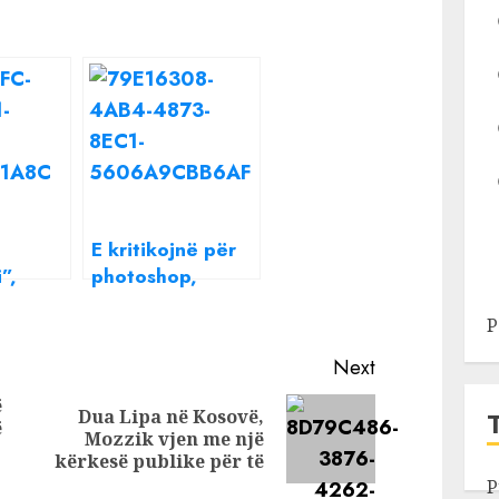
E kritikojnë për
”,
photoshop,
iri nuk
Arjola Demiri ka
P
nga
një mesazh për
e kë e
të gjithë: Nuk e
Next
erë?
kam shpikur unë
ë
Dua Lipa në Kosovë,
ë
Previous
Next
Mozzik vjen me një
post:
post:
kërkesë publike për të
P