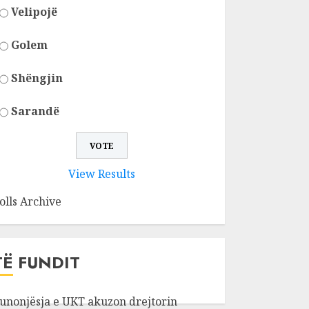
Velipojë
Golem
Shëngjin
Sarandë
View Results
olls Archive
TË FUNDIT
unonjësja e UKT akuzon drejtorin