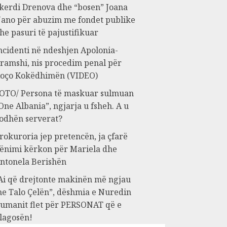
kerdi Drenova dhe “bosen” Joana
ano për abuzim me fondet publike
he pasuri të pajustifikuar
ncidenti në ndeshjen Apolonia-
ramshi, nis procedim penal për
oço Kokëdhimën (VIDEO)
OTO/ Persona të maskuar sulmuan
One Albania”, ngjarja u fsheh. A u
odhën serverat?
rokuroria jep pretencën, ja çfarë
ënimi kërkon për Mariela dhe
ntonela Berishën
Ai që drejtonte makinën më ngjau
e Talo Çelën”, dëshmia e Nuredin
umanit flet për PERSONAT që e
lagosën!