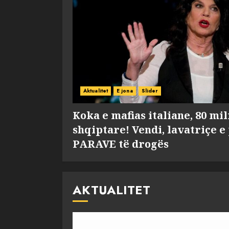
Aktualitet
E jona
Slider
Koka e mafias italiane, 80 mi
shqiptare! Vendi, lavatriçe e
PARAVE të drogës
AKTUALITET