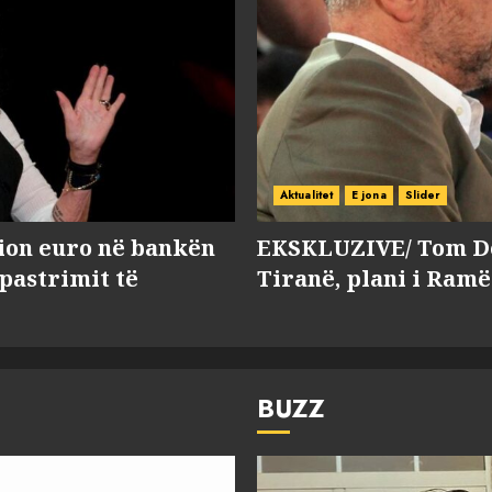
Aktualitet
E jona
Slider
lion euro në bankën
EKSKLUZIVE/ Tom Do
 pastrimit të
Tiranë, plani i Ramë
BUZZ