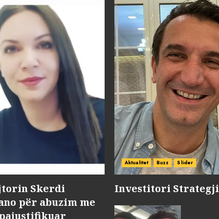
Aktualitet
Buzz
Slider
jtorin Skerdi
Investitori Strategj
Nano për abuzim me
pajustifikuar