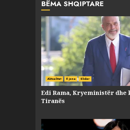
BËMA SHQIPTARE
Aktualitet
E jona
Slider
Edi Rama, Kryeministër dhe 
Tiranës