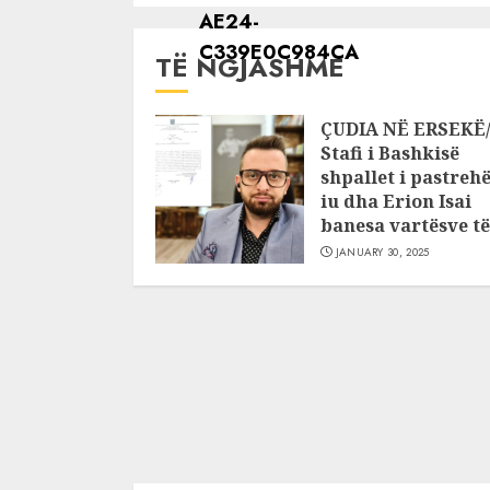
TË NGJASHME
ÇUDIA NË ERSEKË
Stafi i Bashkisë
shpallet i pastrehë
iu dha Erion Isai
banesa vartësve të 
JANUARY 30, 2025