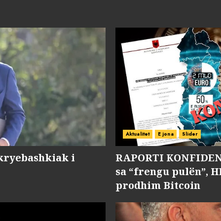
Aktualitet
E jona
Slider
kryebashkiak i
RAPORTI KONFIDENC
sa “frengu pulën”, H
prodhim Bitcoin