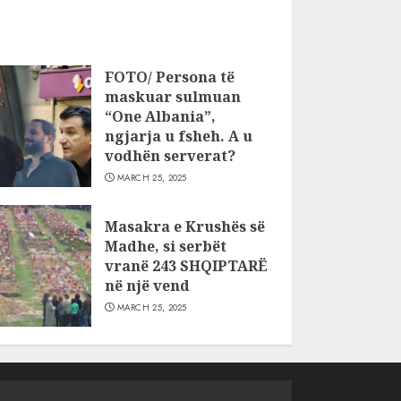
FOTO/ Persona të
maskuar sulmuan
“One Albania”,
ngjarja u fsheh. A u
vodhën serverat?
MARCH 25, 2025
Masakra e Krushës së
Madhe, si serbët
vranë 243 SHQIPTARË
në një vend
MARCH 25, 2025