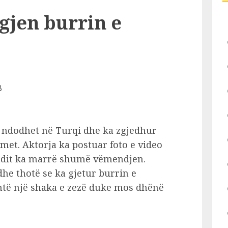
gjen burrin e
h ndodhet në Turqi dhe ka zgjedhur
met. Aktorja ka postuar foto e video
undit ka marrë shumë vëmendjen.
dhe thotë se ka gjetur burrin e
shtë një shaka e zezë duke mos dhënë