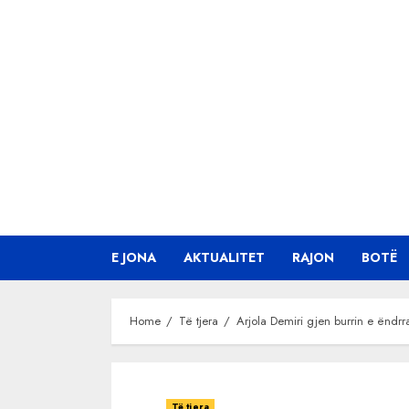
Skip
to
content
E JONA
AKTUALITET
RAJON
BOTË
Home
Të tjera
Arjola Demiri gjen burrin e ëndrr
Të tjera