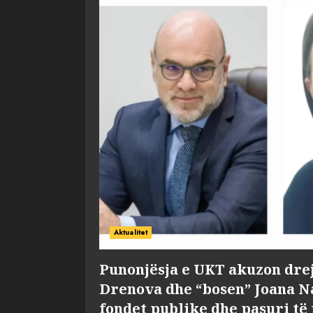
Aktualitet
Punonjësja e UKT akuzon dre
Drenova dhe “bosen” Joana 
fondet publike dhe pasuri të 