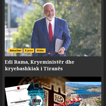
Aktualitet
E jona
Slider
Edi Rama, Kryeministër dhe
kryebashkiak i Tiranës