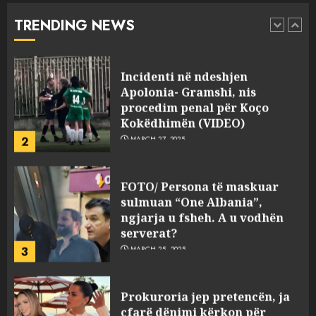
abuzim me fondet publike dhe
TRENDING NEWS
pasuri të pajustifikuar
1
JULY 24, 2025
Incidenti në ndeshjen
Apolonia- Gramshi, nis
procedim penal për Koço
Kokëdhimën (VIDEO)
2
MARCH 27, 2025
FOTO/ Persona të maskuar
sulmuan “One Albania”,
ngjarja u fsheh. A u vodhën
serverat?
3
MARCH 25, 2025
Prokuroria jep pretencën, ja
çfarë dënimi kërkon për