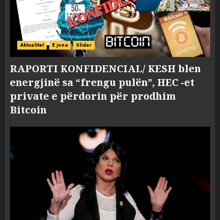
Aktualitet
E jona
Slider
RAPORTI KONFIDENCIAL/ KESH blen
energjinë sa “frengu pulën”, HEC -et
private e përdorin për prodhim
Bitcoin