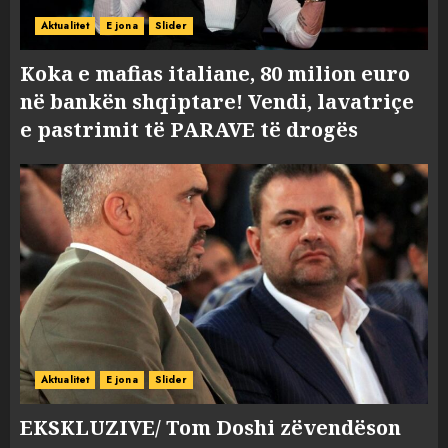
Aktualitet
E jona
Slider
Koka e mafias italiane, 80 milion euro
në bankën shqiptare! Vendi, lavatriçe
e pastrimit të PARAVE të drogës
Aktualitet
E jona
Slider
EKSKLUZIVE/ Tom Doshi zëvendëson