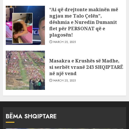
“Ai që drejtonte makinën më
ngjau me Talo Çelën”,
dëshmia e Nuredin Dumanit
flet për PERSONAT që e
plagosën!
MARCH 25, 2025
Masakra e Krushës së Madhe,
si serbët vranë 243 SHQIPTARË
në një vend
MARCH 25, 2025
BËMA SHQIPTARE