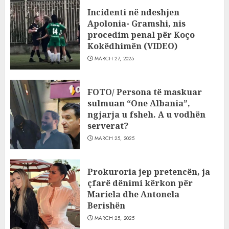
Incidenti në ndeshjen
Apolonia- Gramshi, nis
procedim penal për Koço
Kokëdhimën (VIDEO)
MARCH 27, 2025
FOTO/ Persona të maskuar
sulmuan “One Albania”,
ngjarja u fsheh. A u vodhën
serverat?
MARCH 25, 2025
Prokuroria jep pretencën, ja
çfarë dënimi kërkon për
Mariela dhe Antonela
Berishën
MARCH 25, 2025