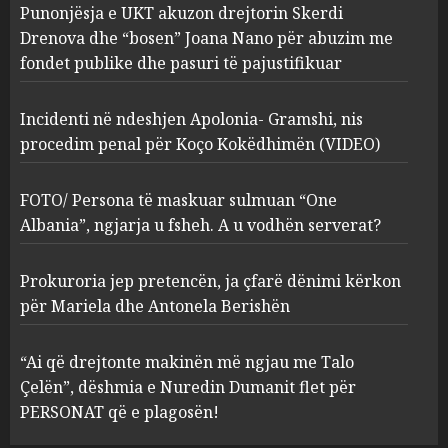
Punonjësja e UKT akuzon drejtorin Skerdi
Apolonia- Gramshi, nis
procedim penal për Koço
Drenova dhe “bosen” Joana Nano për abuzim me
Kokëdhimën (VIDEO)
fondet publike dhe pasuri të pajustifikuar
2
MARCH 27, 2025
Incidenti në ndeshjen Apolonia- Gramshi, nis
procedim penal për Koço Kokëdhimën (VIDEO)
FOTO/ Persona të maskuar
sulmuan “One Albania”,
ngjarja u fsheh. A u vodhën
FOTO/ Persona të maskuar sulmuan “One
serverat?
Albania”, ngjarja u fsheh. A u vodhën serverat?
3
MARCH 25, 2025
Prokuroria jep pretencën, ja çfarë dënimi kërkon
Prokuroria jep pretencën, ja
për Mariela dhe Antonela Berishën
çfarë dënimi kërkon për
Mariela dhe Antonela
“Ai që drejtonte makinën më ngjau me Talo
Berishën
Çelën”, dëshmia e Nuredin Dumanit flet për
4
MARCH 25, 2025
PERSONAT që e plagosën!