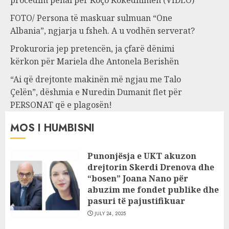
procedim penal për Koço Kokëdhimën (VIDEO)
FOTO/ Persona të maskuar sulmuan “One
Albania”, ngjarja u fsheh. A u vodhën serverat?
Prokuroria jep pretencën, ja çfarë dënimi
kërkon për Mariela dhe Antonela Berishën
“Ai që drejtonte makinën më ngjau me Talo
Çelën”, dëshmia e Nuredin Dumanit flet për
PERSONAT që e plagosën!
MOS I HUMBISNI
Punonjësja e UKT akuzon
drejtorin Skerdi Drenova dhe
“bosen” Joana Nano për
abuzim me fondet publike dhe
pasuri të pajustifikuar
JULY 24, 2025