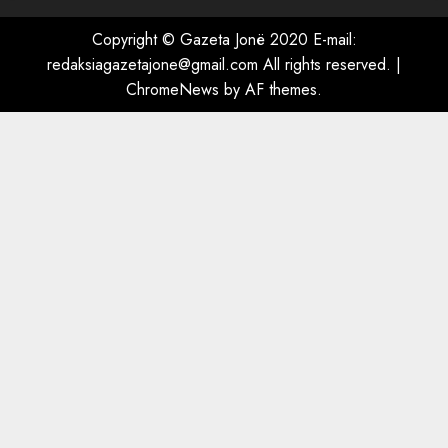
“Ai që drejtonte makinën më
ngjau me Talo Çelën”,
Copyright © Gazeta Jonë 2020 E-mail:
dëshmia e Nuredin Dumanit
redaksiagazetajone@gmail.com
All rights reserved.
|
flet për PERSONAT që e
ChromeNews
by AF themes.
plagosën!
5
MARCH 25, 2025