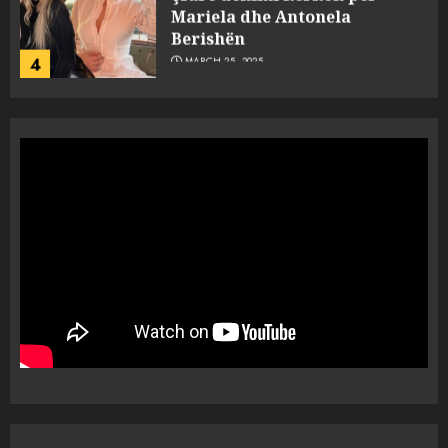
Mariela dhe Antonela
Berishën
4
MARCH 25, 2025
“Ai që drejtonte makinën më
ngjau me Talo Çelën”,
dëshmia e Nuredin Dumanit
flet për PERSONAT që e
plagosën!
5
MARCH 25, 2025
Punonjësja e UKT akuzon
drejtorin Skerdi Drenova dhe
“bosen” Joana Nano për
abuzim me fondet publike dhe
pasuri të pajustifikuar
1
JULY 24, 2025
Incidenti në ndeshjen