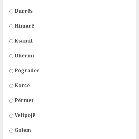
Durrës
Himarë
Ksamil
Dhërmi
Pogradec
Korcë
Përmet
Velipojë
Golem