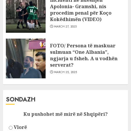
Incidenti në ndeshjen
Apolonia- Gramshi, nis
procedim penal për Koço
Kokëdhimën (VIDEO)
MARCH 27, 2025
FOTO/ Persona të maskuar
sulmuan “One Albania”,
ngjarja u fsheh. A u vodhën
serverat?
MARCH 25, 2025
SONDAZH
Ku pushohet më mirë në Shqipëri?
Vlorë