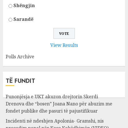
Shëngjin
Sarandë
View Results
Polls Archive
TË FUNDIT
Punonjësja e UKT akuzon drejtorin Skerdi
Drenova dhe “bosen” Joana Nano për abuzim me
fondet publike dhe pasuri të pajustifikuar
Incidenti në ndeshjen Apolonia- Gramshi, nis