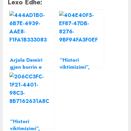
Lexo Edhe:
Arjola Demiri
“Histori
gjen burrin e
viktimizimi”,
ëndrrave
Arjola Demiri nuk
heq dorë nga
ironitë, me kë e
ka këtë herë?
“Histori
viktimizimi”,