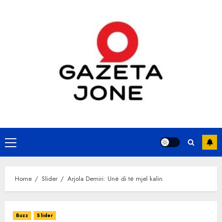
Skip
to
content
Primary
Menu
Home
Slider
Arjola Demiri: Unë di të mjel kalin
Buzz
Slider