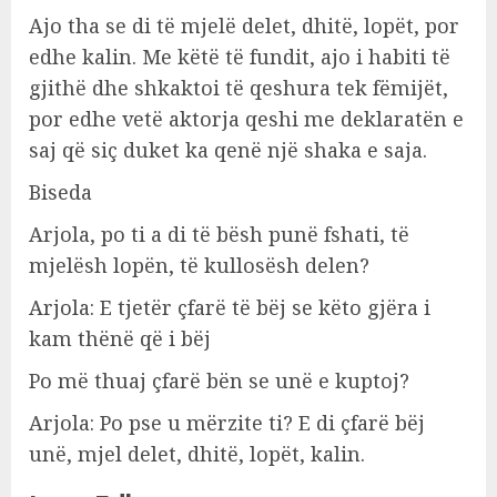
Ajo tha se di të mjelë delet, dhitë, lopët, por
edhe kalin. Me këtë të fundit, ajo i habiti të
gjithë dhe shkaktoi të qeshura tek fëmijët,
por edhe vetë aktorja qeshi me deklaratën e
saj që siç duket ka qenë një shaka e saja.
Biseda
Arjola, po ti a di të bësh punë fshati, të
mjelësh lopën, të kullosësh delen?
Arjola: E tjetër çfarë të bëj se këto gjëra i
kam thënë që i bëj
Po më thuaj çfarë bën se unë e kuptoj?
Arjola: Po pse u mërzite ti? E di çfarë bëj
unë, mjel delet, dhitë, lopët, kalin.