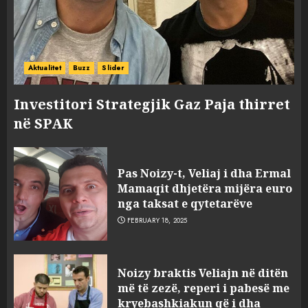
Aktualitet
Buzz
Slider
Investitori Strategjik Gaz Paja thirret
në SPAK
Pas Noizy-t, Veliaj i dha Ermal
Mamaqit dhjetëra mijëra euro
nga taksat e qytetarëve
FEBRUARY 18, 2025
FOTO/ Persona të maskuar
Noizy braktis Veliajn në ditën
sulmuan “One Albania”,
më të zezë, reperi i pabesë me
ngjarja u fsheh. A u vodhën
kryebashkiakun që i dha
serverat?