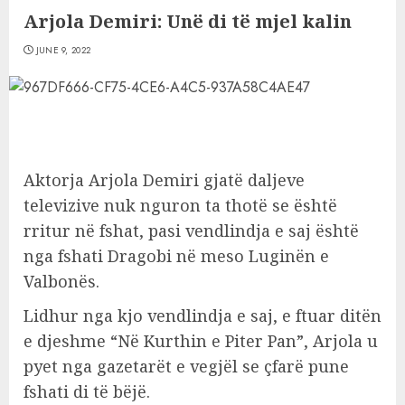
Arjola Demiri: Unë di të mjel kalin
JUNE 9, 2022
Aktorja Arjola Demiri gjatë daljeve
televizive nuk nguron ta thotë se është
rritur në fshat, pasi vendlindja e saj është
nga fshati Dragobi në meso Luginën e
Valbonës.
Lidhur nga kjo vendlindja e saj, e ftuar ditën
e djeshme “Në Kurthin e Piter Pan”, Arjola u
pyet nga gazetarët e vegjël se çfarë pune
fshati di të bëjë.