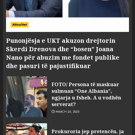
Aktualitet
Punonjësja e UKT akuzon drejtorin
Skerdi Drenova dhe “bosen” Joana
Nano për abuzim me fondet publike
dhe pasuri të pajustifikuar
FOTO/ Persona të maskuar
sulmuan “One Albania”,
ngjarja u fsheh. A u vodhën
serverat?
MARCH 25, 2025
Prokuroria jep pretencën, ja