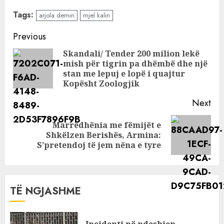
Arjola Demiri nuk
Tags:
arjola demiri
mjel kalin
heq dorë nga
ironitë, me kë e
Continue
Previous
ka këtë herë?
Reading
Skandali/ Tender 200 milion lekë
mish për tigrin pa dhëmbë dhe një
Pre
stan me lepuj e lopë i quajtur
pos
Kopësht Zoologjik
Next
Marrëdhënia me fëmijët e
Next
Shkëlzen Berishës, Armina:
post:
S’pretendoj të jem nëna e tyre
TË NGJASHME