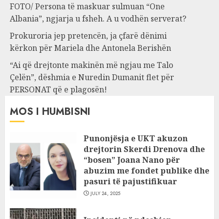
FOTO/ Persona të maskuar sulmuan “One
Albania”, ngjarja u fsheh. A u vodhën serverat?
Prokuroria jep pretencën, ja çfarë dënimi
kërkon për Mariela dhe Antonela Berishën
“Ai që drejtonte makinën më ngjau me Talo
Çelën”, dëshmia e Nuredin Dumanit flet për
PERSONAT që e plagosën!
MOS I HUMBISNI
Punonjësja e UKT akuzon
drejtorin Skerdi Drenova dhe
“bosen” Joana Nano për
abuzim me fondet publike dhe
pasuri të pajustifikuar
JULY 24, 2025