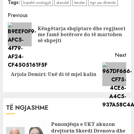
Tags:
kopshti zoologjik
skandal
tender
tigri pa dhembr
Zoologjik nuk ka
dhëmbë
Continue
Previous
Reading
Këngëtarja shqiptare dhe regjisori
Pre
me famë botërore do të martohen
pos
së shpejti
Next
Next
Arjola Demiri: Unë di të mjel kalin
post:
TË NGJASHME
Punonjësja e UKT akuzon
drejtorin Skerdi Drenova dhe