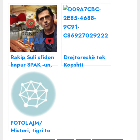
Rakip Suli sfidon
Drejtoreshë tek
hapur SPAK -un,
Kopshti
tender
Zoologjik,
skandaloz: Afera,
Monika Lubonja:
290 milion lekë
Tigri pa
për biznesmenin
dhëmbë? Është i
e preferuar
vogël, s’i kanë
dalë
FOTOLAJM/
Misteri, tigri te
Kopështi