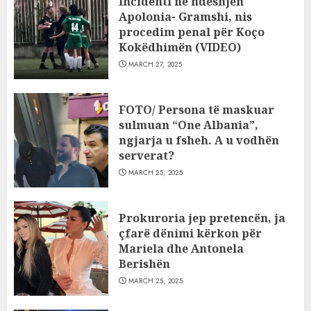
Incidenti në ndeshjen
Apolonia- Gramshi, nis
procedim penal për Koço
Kokëdhimën (VIDEO)
MARCH 27, 2025
FOTO/ Persona të maskuar
sulmuan “One Albania”,
ngjarja u fsheh. A u vodhën
serverat?
MARCH 25, 2025
Prokuroria jep pretencën, ja
çfarë dënimi kërkon për
Mariela dhe Antonela
Berishën
MARCH 25, 2025