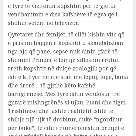
e tyre të vizitonin kopshtin për të gjetur
vendbanimin e disa kafshëve të egra që i
shohin vetëm në televizor.
Qytetarët dhe fëmijët, të cilët kishin vite që
e prisnin hapjen e kopshtit u skandalizuan
nga ajo që panë, sepse nuk dinin çfarë të
shihnin! Prindër e fëmijë silleshin rrotull
rreth kopshtit në dukje zoologjik por që
ishte kthyer në një stan me lepuj, lopë, lama
dhe drerë… të gjithë këto kafshë
barngrënëse. Mes tyre ishin vendosur tre
gjitarë mishngrënës si ujku, luani dhe tigri.
Trishtuese dhe jashtë realitetit ishte të
shihje një ujk të drobitur, duke “ngordhur
për bukë”, të cilit i numëroheshin brinjët e