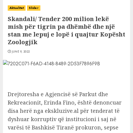
Aktualitet
Slider
Skandali/ Tender 200 milion lekë
mish për tigrin pa dhëmbë dhe një
stan me lepuj e lopë i quajtur Kopësht
Zoologjik
JUNE 9, 2022
Drejtoresha e Agjencisë së Parkut dhe
Rekreacionit, Erinda Fino, është denoncuar
disa herë nga ekskluzive.al për tenderat të
dyshuar korruptiv që institucioni i saj në
varësi të Bashkisë Tiranë prokuron, sepse