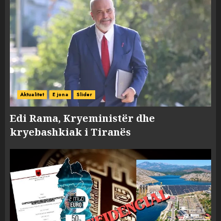
Aktualitet
E jona
Slider
Edi Rama, Kryeministër dhe
kryebashkiak i Tiranës