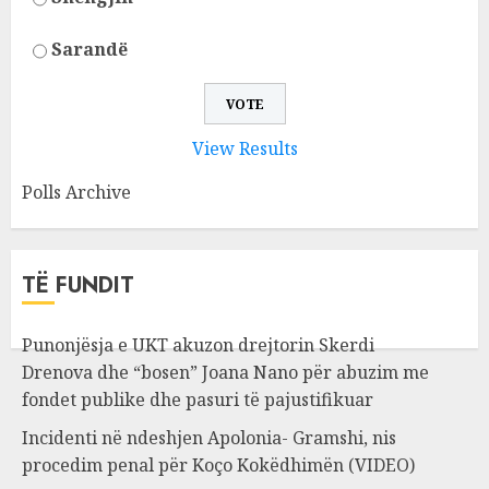
Sarandë
View Results
Polls Archive
TË FUNDIT
Punonjësja e UKT akuzon drejtorin Skerdi
Drenova dhe “bosen” Joana Nano për abuzim me
fondet publike dhe pasuri të pajustifikuar
Incidenti në ndeshjen Apolonia- Gramshi, nis
procedim penal për Koço Kokëdhimën (VIDEO)