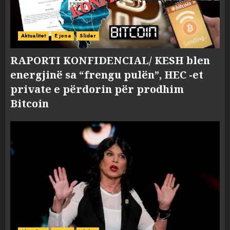
Aktualitet
E jona
Slider
RAPORTI KONFIDENCIAL/ KESH blen
energjinë sa “frengu pulën”, HEC -et
private e përdorin për prodhim
Bitcoin