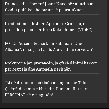
procedim penal për Koço
Drenova dhe “bosen” Joana Nano për abuzim me
Kokëdhimën (VIDEO)
fondet publike dhe pasuri të pajustifikuar
2
MARCH 27, 2025
Incidenti në ndeshjen Apolonia- Gramshi, nis
procedim penal për Koço Kokëdhimën (VIDEO)
FOTO/ Persona të maskuar
sulmuan “One Albania”,
ngjarja u fsheh. A u vodhën
FOTO/ Persona të maskuar sulmuan “One
serverat?
Albania”, ngjarja u fsheh. A u vodhën serverat?
3
MARCH 25, 2025
Prokuroria jep pretencën, ja çfarë dënimi kërkon
Prokuroria jep pretencën, ja
për Mariela dhe Antonela Berishën
çfarë dënimi kërkon për
Mariela dhe Antonela
“Ai që drejtonte makinën më ngjau me Talo
Berishën
Çelën”, dëshmia e Nuredin Dumanit flet për
4
MARCH 25, 2025
PERSONAT që e plagosën!
“Ai që drejtonte makinën më