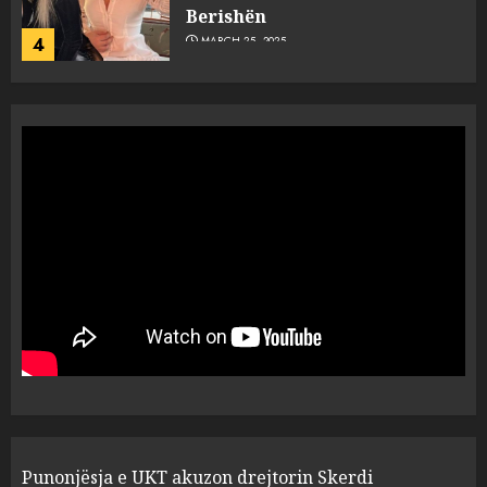
Berishën
4
MARCH 25, 2025
“Ai që drejtonte makinën më
ngjau me Talo Çelën”,
dëshmia e Nuredin Dumanit
flet për PERSONAT që e
plagosën!
5
MARCH 25, 2025
Punonjësja e UKT akuzon
drejtorin Skerdi Drenova dhe
“bosen” Joana Nano për
abuzim me fondet publike dhe
pasuri të pajustifikuar
1
JULY 24, 2025
Incidenti në ndeshjen
Punonjësja e UKT akuzon drejtorin Skerdi
Apolonia- Gramshi, nis