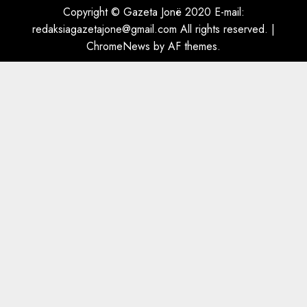
ngjau me Talo Çelën”,
Copyright © Gazeta Jonë 2020 E-mail:
dëshmia e Nuredin Dumanit
redaksiagazetajone@gmail.com
All rights reserved.
|
flet për PERSONAT që e
ChromeNews
by AF themes.
plagosën!
5
MARCH 25, 2025