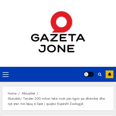
Skip
to
content
Primary
Menu
Home
Aktualitet
Skandali/ Tender 200 milion lekë mish për tigrin pa dhëmbë dhe
një stan me lepuj e lopë i quajtur Kopësht Zoologjik