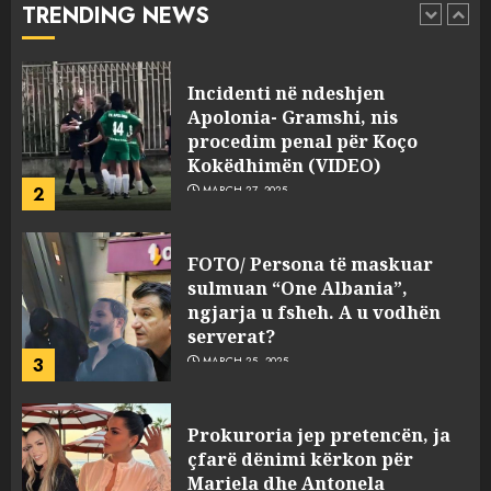
TRENDING NEWS
pasuri të pajustifikuar
1
JULY 24, 2025
Incidenti në ndeshjen
Apolonia- Gramshi, nis
procedim penal për Koço
Kokëdhimën (VIDEO)
2
MARCH 27, 2025
FOTO/ Persona të maskuar
sulmuan “One Albania”,
ngjarja u fsheh. A u vodhën
serverat?
3
MARCH 25, 2025
Prokuroria jep pretencën, ja
çfarë dënimi kërkon për
Mariela dhe Antonela