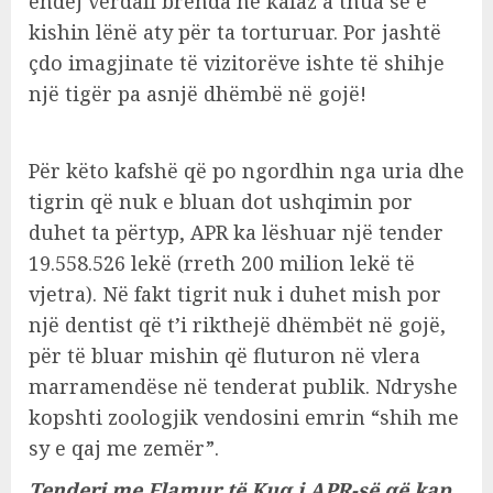
endej vërdall brenda në kafaz a thua se e
kishin lënë aty për ta torturuar. Por jashtë
çdo imagjinate të vizitorëve ishte të shihje
një tigër pa asnjë dhëmbë në gojë!
Për këto kafshë që po ngordhin nga uria dhe
tigrin që nuk e bluan dot ushqimin por
duhet ta përtyp, APR ka lëshuar një tender
19.558.526 lekë (rreth 200 milion lekë të
vjetra). Në fakt tigrit nuk i duhet mish por
një dentist që t’i rikthejë dhëmbët në gojë,
për të bluar mishin që fluturon në vlera
marramendëse në tenderat publik. Ndryshe
kopshti zoologjik vendosini emrin “shih me
sy e qaj me zemër”.
Tenderi me Flamur të Kuq i APR-së që kap