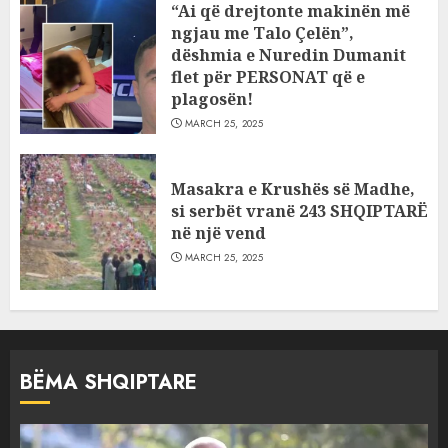
“Ai që drejtonte makinën më
ngjau me Talo Çelën”,
dëshmia e Nuredin Dumanit
flet për PERSONAT që e
plagosën!
MARCH 25, 2025
Masakra e Krushës së Madhe,
si serbët vranë 243 SHQIPTARË
në një vend
MARCH 25, 2025
BËMA SHQIPTARE