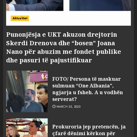
Aktualitet
Punonjësja e UKT akuzon drejtorin
Skerdi Drenova dhe “bosen” Joana
Nano për abuzim me fondet publike
dhe pasuri të pajustifikuar
FOTO/ Persona të maskuar
sulmuan “One Albania”,
ngjarja u fsheh. A u vodhën
serverat?
MARCH 25, 2025
Prokuroria jep pretencën, ja
çfarë dënimi kërkon për