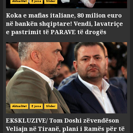
Aktualitet
E jona
Slider
Koka e mafias italiane, 80 milion euro
në bankën shqiptare! Vendi, lavatriçe
e pastrimit të PARAVE të drogës
Aktualitet
E jona
Slider
EKSKLUZIVE/ Tom Doshi zëvendëson
Veliajn në Tiranë, plani i Ramës për të