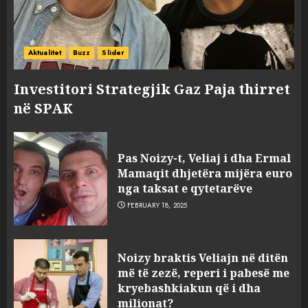
Aktualitet
Buzz
Slider
Investitori Strategjik Gaz Paja thirret
në SPAK
Pas Noizy-t, Veliaj i dha Ermal
Mamaqit dhjetëra mijëra euro
nga taksat e qytetarëve
FEBRUARY 18, 2025
FOTO/ Persona të maskuar
Noizy braktis Veliajn në ditën
sulmuan “One Albania”,
më të zezë, reperi i pabesë me
ngjarja u fsheh. A u vodhën
kryebashkiakun që i dha
serverat?
milionat?
MARCH 25, 2025