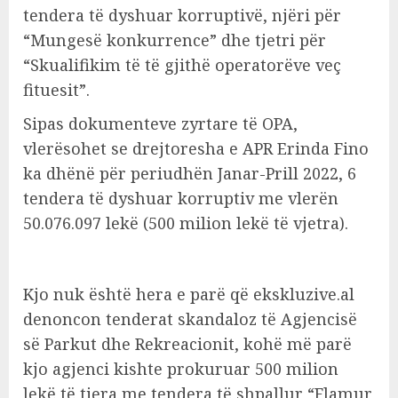
tendera të dyshuar korruptivë, njëri për
“Mungesë konkurrence” dhe tjetri për
“Skualifikim të të gjithë operatorëve veç
fituesit”.
Sipas dokumenteve zyrtare të OPA,
vlerësohet se drejtoresha e APR Erinda Fino
ka dhënë për periudhën Janar-Prill 2022, 6
tendera të dyshuar korruptiv me vlerën
50.076.097 lekë (500 milion lekë të vjetra).
Kjo nuk është hera e parë që ekskluzive.al
denoncon tenderat skandaloz të Agjencisë
së Parkut dhe Rekreacionit, kohë më parë
kjo agjenci kishte prokuruar 500 milion
lekë të tjera me tendera të shpallur “Flamur