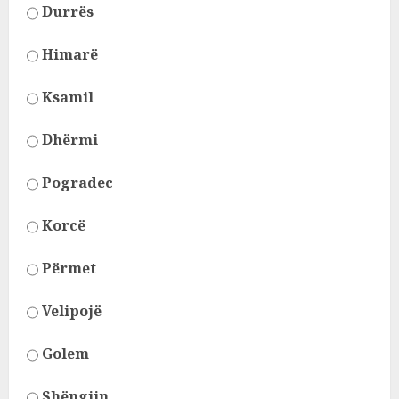
Durrës
Himarë
Ksamil
Dhërmi
Pogradec
Korcë
Përmet
Velipojë
Golem
Shëngjin