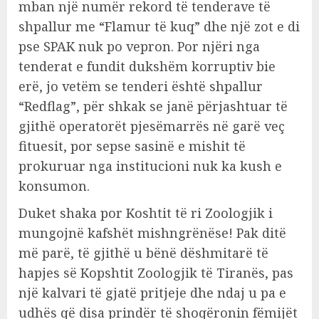
mban një numër rekord të tenderave të
shpallur me “Flamur të kuq” dhe një zot e di
pse SPAK nuk po vepron. Por njëri nga
tenderat e fundit dukshëm korruptiv bie
erë, jo vetëm se tenderi është shpallur
“Redflag”, për shkak se janë përjashtuar të
gjithë operatorët pjesëmarrës në garë veç
fituesit, por sepse sasinë e mishit të
prokuruar nga institucioni nuk ka kush e
konsumon.
Duket shaka por Koshtit të ri Zoologjik i
mungojnë kafshët mishngrënëse! Pak ditë
më parë, të gjithë u bënë dëshmitarë të
hapjes së Kopshtit Zoologjik të Tiranës, pas
një kalvari të gjatë pritjeje dhe ndaj u pa e
udhës që disa prindër të shoqëronin fëmijët