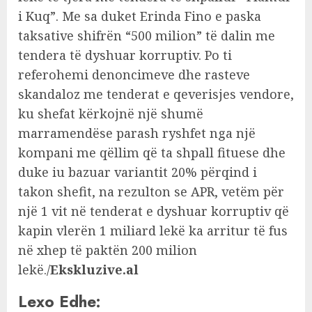
i Kuq”. Me sa duket Erinda Fino e paska
taksative shifrën “500 milion” të dalin me
tendera të dyshuar korruptiv. Po ti
referohemi denoncimeve dhe rasteve
skandaloz me tenderat e qeverisjes vendore,
ku shefat kërkojnë një shumë
marramendëse parash ryshfet nga një
kompani me qëllim që ta shpall fituese dhe
duke iu bazuar variantit 20% përqind i
takon shefit, na rezulton se APR, vetëm për
një 1 vit në tenderat e dyshuar korruptiv që
kapin vlerën 1 miliard lekë ka arritur të fus
në xhep të paktën 200 milion
lekë./
Ekskluzive.al
Lexo Edhe: