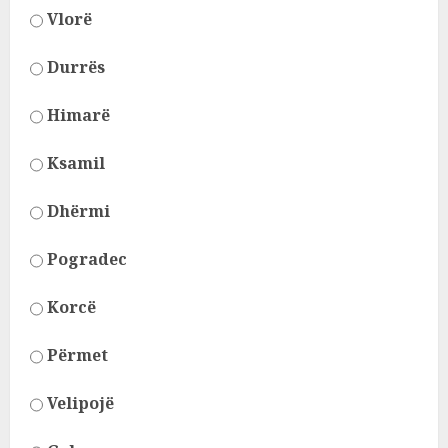
Vlorë
Durrës
Himarë
Ksamil
Dhërmi
Pogradec
Korcë
Përmet
Velipojë