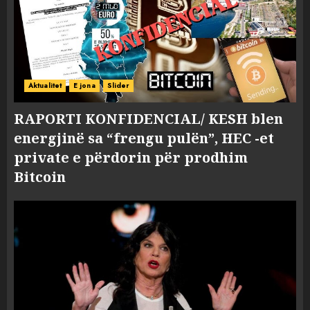
Aktualitet
E jona
Slider
RAPORTI KONFIDENCIAL/ KESH blen
energjinë sa “frengu pulën”, HEC -et
private e përdorin për prodhim
Bitcoin