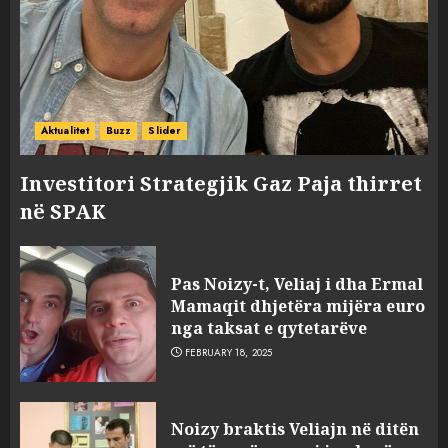
Aktualitet
Buzz
Slider
Investitori Strategjik Gaz Paja thirret
në SPAK
Pas Noizy-t, Veliaj i dha Ermal
Mamaqit dhjetëra mijëra euro
nga taksat e qytetarëve
FEBRUARY 18, 2025
FOTO/ Persona të maskuar
Noizy braktis Veliajn në ditën
sulmuan “One Albania”,