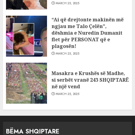
MARCH 25, 2025
“Ai që drejtonte makinën më
ngjau me Talo Çelën”,
dëshmia e Nuredin Dumanit
flet për PERSONAT që e
plagosën!
MARCH 25, 2025
Masakra e Krushës së Madhe,
si serbët vranë 243 SHQIPTARË
në një vend
MARCH 25, 2025
BËMA SHQIPTARE