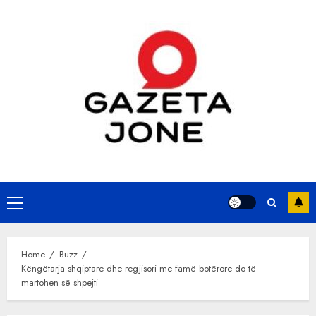
Skip
to
content
Primary
Menu
Home
Buzz
Këngëtarja shqiptare dhe regjisori me famë botërore do të
martohen së shpejti