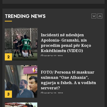
drejtorin Skerdi Drenova dhe
“bosen” Joana Nano për
abuzim me fondet publike dhe
TRENDING NEWS
pasuri të pajustifikuar
1
JULY 24, 2025
Incidenti në ndeshjen
Apolonia- Gramshi, nis
procedim penal për Koço
Kokëdhimën (VIDEO)
2
MARCH 27, 2025
FOTO/ Persona të maskuar
sulmuan “One Albania”,
ngjarja u fsheh. A u vodhën
serverat?
3
MARCH 25, 2025