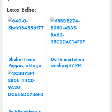
Lexo Edhe:
Shuhet Irena
Do të martohen
Pappas, aktorja
së shpejti? PM
shqiptare me
dhe Sarah japin
famë botërore
përgjigjen e
që bëri bujë në
shumëpritur
botë e
Hollywood
Po bën xhiron e