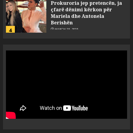
Prokuroria jep pretencën, ja
çfarë dënimi kërkon për
Mariela dhe Antonela
Berishën
4
MARCH 25, 2025
“Ai që drejtonte makinën më
ngjau me Talo Çelën”,
dëshmia e Nuredin Dumanit
flet për PERSONAT që e
plagosën!
5
MARCH 25, 2025
Punonjësja e UKT akuzon
drejtorin Skerdi Drenova dhe
“bosen” Joana Nano për
abuzim me fondet publike dhe
pasuri të pajustifikuar
1
JULY 24, 2025