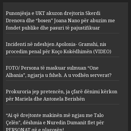
Incidenti në ndeshjen
Punonjësja e UKT akuzon drejtorin Skerdi
Apolonia- Gramshi, nis
procedim penal për Koço
Drenova dhe “bosen” Joana Nano për abuzim me
Kokëdhimën (VIDEO)
fondet publike dhe pasuri të pajustifikuar
2
MARCH 27, 2025
Incidenti në ndeshjen Apolonia- Gramshi, nis
procedim penal për Koço Kokëdhimën (VIDEO)
FOTO/ Persona të maskuar
sulmuan “One Albania”,
ngjarja u fsheh. A u vodhën
FOTO/ Persona të maskuar sulmuan “One
serverat?
Albania”, ngjarja u fsheh. A u vodhën serverat?
3
MARCH 25, 2025
Prokuroria jep pretencën, ja çfarë dënimi kërkon
Prokuroria jep pretencën, ja
për Mariela dhe Antonela Berishën
çfarë dënimi kërkon për
Mariela dhe Antonela
“Ai që drejtonte makinën më ngjau me Talo
Berishën
Çelën”, dëshmia e Nuredin Dumanit flet për
4
MARCH 25, 2025
PERSONAT që e plagosën!