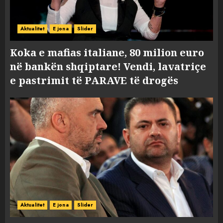
Aktualitet
E jona
Slider
Koka e mafias italiane, 80 milion euro
në bankën shqiptare! Vendi, lavatriçe
e pastrimit të PARAVE të drogës
Aktualitet
E jona
Slider