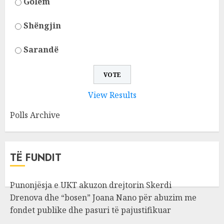
Golem
Shëngjin
Sarandë
View Results
Polls Archive
TË FUNDIT
Punonjësja e UKT akuzon drejtorin Skerdi
Drenova dhe “bosen” Joana Nano për abuzim me
fondet publike dhe pasuri të pajustifikuar