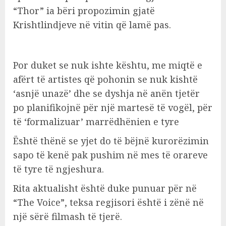
“Thor” ia bëri propozimin gjatë
Krishtlindjeve në vitin që lamë pas.
Por duket se nuk ishte kështu, me miqtë e
afërt të artistes që pohonin se nuk kishtë
‘asnjë unazë’ dhe se dyshja në anën tjetër
po planifikojnë për një martesë të vogël, për
të ‘formalizuar’ marrëdhënien e tyre
Është thënë se yjet do të bëjnë kurorëzimin
sapo të kenë pak pushim në mes të orareve
të tyre të ngjeshura.
Rita aktualisht është duke punuar për në
“The Voice”, teksa regjisori është i zënë në
një sërë filmash të tjerë.