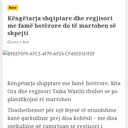
Buzz
Këngëtarja shqiptare dhe regjisori
me famë botërore do të martohen së
shpejti
JUNE 9, 2022
Këngëtarja shqiptare me famë botërore, Rita
Ora dhe regjisori Taika Waititi thuhet se po
planifikojnë të martohen.
Thashethemet për një fejesë të mundshme
kanë qarkulluar prej disa kohësh – me disa
spekulime që raportuan se regjisori i