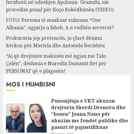
Incidenti në ndeshjen Apolonia- Gramshi, nis
procedim penal për Koço Kokëdhimën (VIDEO)
FOTO/ Persona të maskuar sulmuan “One
Albania”, ngjarja u fsheh. A u vodhën serverat?
Prokuroria jep pretencën, ja çfarë dënimi
kërkon për Mariela dhe Antonela Berishën
“Ai që drejtonte makinën më ngjau me Talo
Çelën”, dëshmia e Nuredin Dumanit flet për
PERSONAT që e plagosën!
MOS I HUMBISNI
Punonjësja e UKT akuzon
drejtorin Skerdi Drenova dhe
“bosen” Joana Nano për
abuzim me fondet publike dhe
pasuri të pajustifikuar