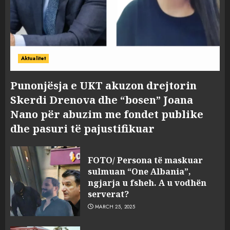
Aktualitet
Punonjësja e UKT akuzon drejtorin
Skerdi Drenova dhe “bosen” Joana
Nano për abuzim me fondet publike
dhe pasuri të pajustifikuar
FOTO/ Persona të maskuar
sulmuan “One Albania”,
ngjarja u fsheh. A u vodhën
serverat?
MARCH 25, 2025