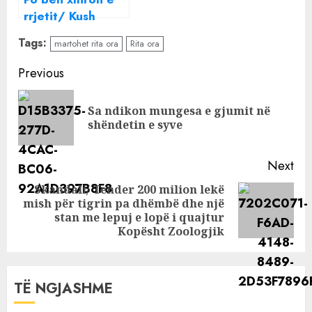
rrjetit/ Kush
është reperi me
Tags:
martohet rita ora
Rita ora
famë botërore
simbolin e
Continue
Previous
shqiponjës
Reading
Sa ndikon mungesa e gjumit në
Pre
shëndetin e syve
pos
Next
Skandali/ Tender 200 milion lekë
mish për tigrin pa dhëmbë dhe një
Next
stan me lepuj e lopë i quajtur
post:
Kopësht Zoologjik
TË NGJASHME