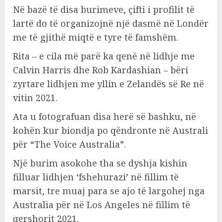
Në bazë të disa burimeve, çifti i profilit të
lartë do të organizojnë një dasmë në Londër
me të gjithë miqtë e tyre të famshëm.
Rita – e cila më parë ka qenë në lidhje me
Calvin Harris dhe Rob Kardashian – bëri
zyrtare lidhjen me yllin e Zelandës së Re në
vitin 2021.
Ata u fotografuan disa herë së bashku, në
kohën kur biondja po qëndronte në Australi
për “The Voice Australia”.
Një burim asokohe tha se dyshja kishin
filluar lidhjen ‘fshehurazi’ në fillim të
marsit, tre muaj para se ajo të largohej nga
Australia për në Los Angeles në fillim të
qershorit 2021.