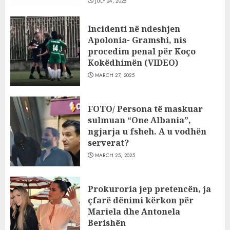
JULY 24, 2025
Incidenti në ndeshjen
Apolonia- Gramshi, nis
procedim penal për Koço
Kokëdhimën (VIDEO)
MARCH 27, 2025
FOTO/ Persona të maskuar
sulmuan “One Albania”,
ngjarja u fsheh. A u vodhën
serverat?
MARCH 25, 2025
Prokuroria jep pretencën, ja
çfarë dënimi kërkon për
Mariela dhe Antonela
Berishën