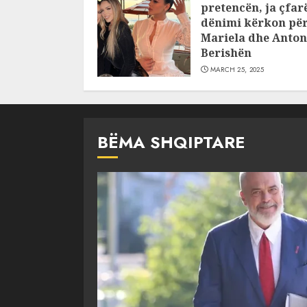
pretencën, ja çfar
dënimi kërkon pë
Mariela dhe Anton
Berishën
MARCH 25, 2025
BËMA SHQIPTARE