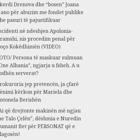
kerdi Drenova dhe “bosen” Joana
ano për abuzim me fondet publike
he pasuri të pajustifikuar
ncidenti në ndeshjen Apolonia-
ramshi, nis procedim penal për
oço Kokëdhimën (VIDEO)
OTO/ Persona të maskuar sulmuan
One Albania”, ngjarja u fsheh. A u
odhën serverat?
rokuroria jep pretencën, ja çfarë
ënimi kërkon për Mariela dhe
ntonela Berishën
Ai që drejtonte makinën më ngjau
e Talo Çelën”, dëshmia e Nuredin
umanit flet për PERSONAT që e
lagosën!