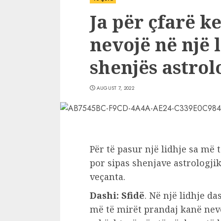
Ja për çfarë 
nevojë në një 
shenjës astrol
AUGUST 7, 2022
Për të pasur një lidhje sa më 
por sipas shenjave astrologji
veçanta.
Dashi: Sfidë
. Në një lidhje d
më të mirët prandaj kanë nevoj