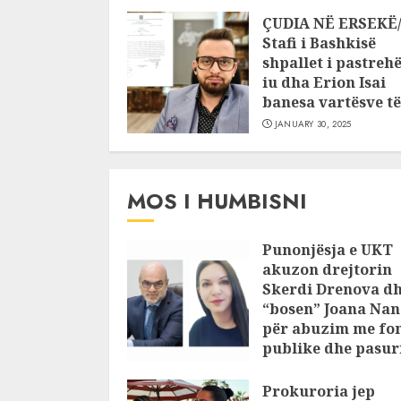
ÇUDIA NË ERSEKË
Stafi i Bashkisë
shpallet i pastrehë
iu dha Erion Isai
banesa vartësve të 
JANUARY 30, 2025
MOS I HUMBISNI
Punonjësja e UKT
akuzon drejtorin
Skerdi Drenova d
“bosen” Joana Nan
për abuzim me fo
publike dhe pasuri
pajustifikuar
Prokuroria jep
JULY 24, 2025