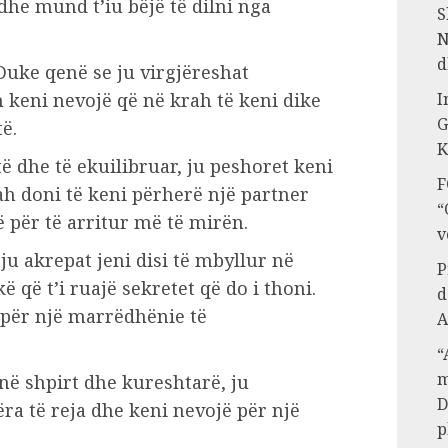
dhe mund t’iu bëjë të dilni nga
S
N
d
uke qenë se ju virgjëreshat
 keni nevojë që në krah të keni dike
I
G
ë.
K
jtë dhe të ekuilibruar, ju peshoret keni
F
h doni të keni përherë një partner
“
jë për të arritur më të mirën.
v
u akrepat jeni disi të mbyllur në
P
ë që t’i ruajë sekretet që do i thoni.
d
 për një marrëdhënie të
A
“
m
 në shpirt dhe kureshtarë, ju
D
ëra të reja dhe keni nevojë për një
p