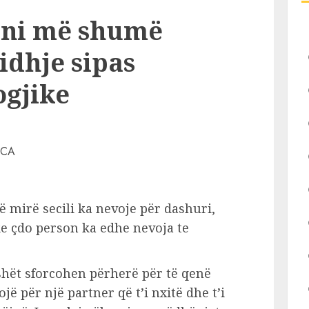
keni më shumë
lidhje sipas
ogjike
të mirë secili ka nevoje për dashuri,
ke çdo person ka edhe nevoja te
ashët sforcohen përherë për të qenë
ë për një partner që t’i nxitë dhe t’i