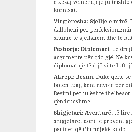
e kësaj vëmendjeje ju trishto 
kornizat.
Virgjëresha: Sjellje e mirë.
D
dalloheni për perfeksionizmin
shumë të sjellshëm dhe të but
Peshorja: Diplomaci
. Të dre
argumente për çdo gjë. Në kra
diplomat që të dijë si të lufto
Akrepi: Besim.
Duke qenë se j
botën tuaj, keni nevojë për dik
Besimi për ju është thelbësor
qëndrueshme.
Shigjetari: Aventurë.
të lirë
shigjetarët doni të provoni gj
partner që t’iu ndjekë kudo.