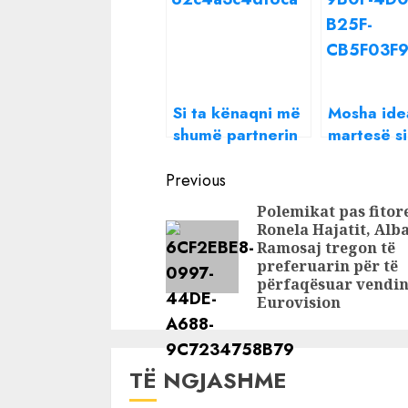
Si ta kënaqni më
Mosha ide
shumë partnerin
martesë s
në shtrat sipas
shenjës
Continue
shenjës së tij
astrologji
Previous
astrologjike
Reading
Polemikat pas fitore
Ronela Hajatit, Alb
Ramosaj tregon të
preferuarin për të
përfaqësuar vendin
Eurovision
TË NGJASHME