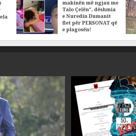
makinën më ngjau me
ë
Talo Çelën”, dëshmia
r
e Nuredin Dumanit
ela
flet për PERSONAT që
e plagosën!
MARCH 25, 2025