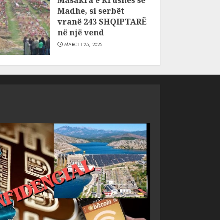
Masakra e Krushës së
Madhe, si serbët
vranë 243 SHQIPTARË
në një vend
MARCH 25, 2025