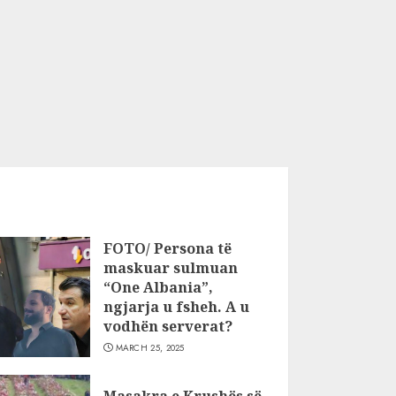
FOTO/ Persona të
maskuar sulmuan
“One Albania”,
ngjarja u fsheh. A u
vodhën serverat?
MARCH 25, 2025