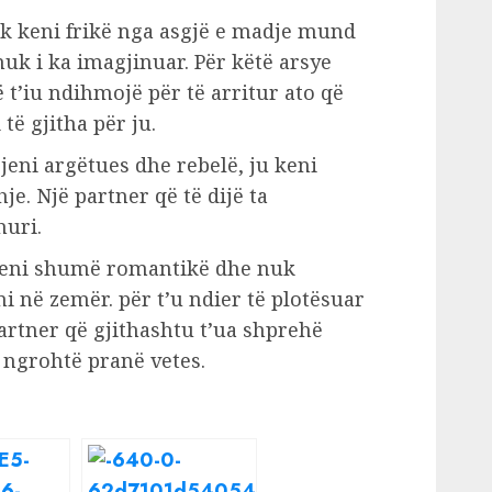
k keni frikë nga asgjë e madje mund
nuk i ka imagjinuar. Për këtë arsye
 t’iu ndihmojë për të arritur ato që
të gjitha për ju.
eni argëtues dhe rebelë, ju keni
je. Një partner që të dijë ta
huri.
jeni shumë romantikë dhe nuk
ni në zemër. për t’u ndier të plotësuar
artner që gjithashtu t’ua shprehë
 ngrohtë pranë vetes.