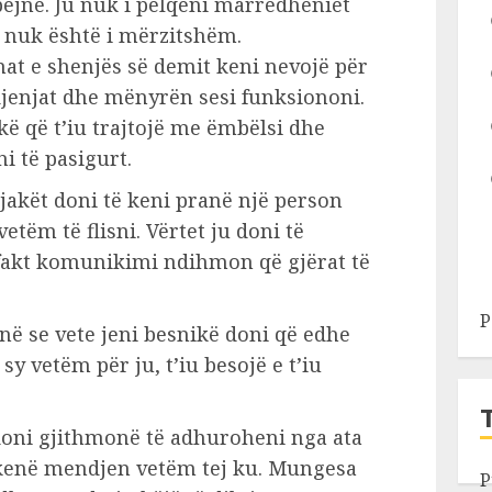
ëjnë. Ju nuk i pëlqeni marrëdhëniet
 nuk është i mërzitshëm.
at e shenjës së demit keni nevojë për
djenjat dhe mënyrën sesi funksiononi.
kë që t’iu trajtojë me ëmbëlsi dhe
i të pasigurt.
jakët doni të keni pranë një person
e vetëm të flisni. Vërtet ju doni të
fakt komunikimi ndihmon që gjërat të
P
ë se vete jeni besnikë doni që edhe
ë sy vetëm për ju, t’iu besojë e t’iu
doni gjithmonë të adhuroheni nga ata
a kenë mendjen vetëm tej ku. Mungesa
P