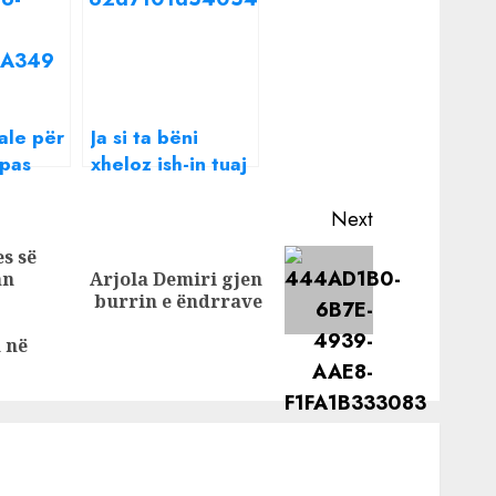
ale për
Ja si ta bëni
ipas
xheloz ish-in tuaj
sipas shenjës së
ke
tij astrologjike
Next
s së
an
Arjola Demiri gjen
Next
burrin e ëndrrave
Previous
post:
post:
 në