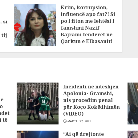
Krim, korrupsion,
/
influencë apo fat?! Si
po i fiton me lehtësi i
, si
famshmi Nazif
Bajrami tenderët në
tij
Qarkun e Elbasanit!
Kush është KOKA që
rri në prapaskenë?!
JANUARY 11, 2025
Incidenti në ndeshjen
Apolonia- Gramshi,
he
nis procedim penal
o
për Koço Kokëdhimën
ndet
(VIDEO)
 të
MARCH 27, 2025
“Ai që drejtonte