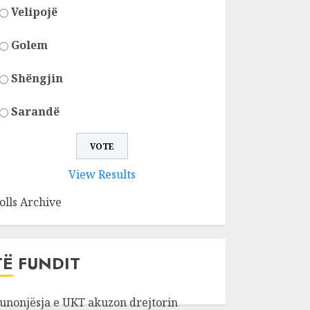
Velipojë
Golem
Shëngjin
Sarandë
View Results
olls Archive
TË FUNDIT
unonjësja e UKT akuzon drejtorin