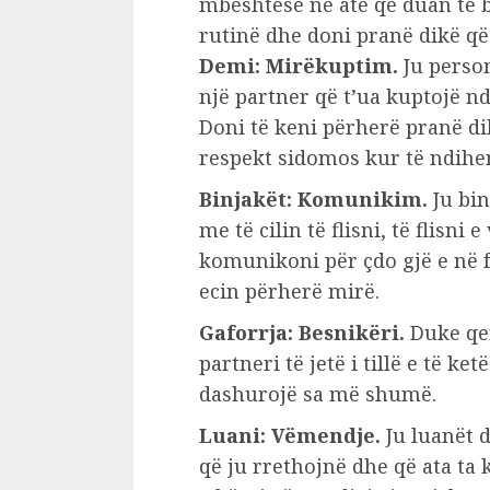
mbështesë në atë që duan të b
rutinë dhe doni pranë dikë që
Demi: Mirëkuptim.
Ju person
një partner që t’ua kuptojë n
Doni të keni përherë pranë di
respekt sidomos kur të ndihen
Binjakët: Komunikim.
Ju bin
me të cilin të flisni, të flisni 
komunikoni për çdo gjë e në 
ecin përherë mirë.
Gaforrja: Besnikëri.
Duke qen
partneri të jetë i tillë e të ket
dashurojë sa më shumë.
Luani: Vëmendje.
Ju luanët 
që ju rrethojnë dhe që ata t