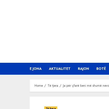
Skip
to
content
E JONA
AKTUALITET
RAJON
BOTË
Home
Të tjera
Ja për çfarë keni më shumë nevojë
Të tjera