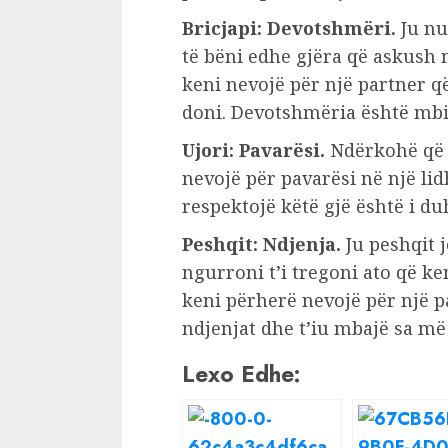
Bricjapi: Devotshmëri.
Ju nu
të bëni edhe gjëra që askush 
keni nevojë për një partner që
doni. Devotshmëria është mbi 
Ujori: Pavarësi.
Ndërkohë që j
nevojë për pavarësi në një lidh
respektojë këtë gjë është i du
Peshqit: Ndjenja.
Ju peshqit 
ngurroni t’i tregoni ato që ke
keni përherë nevojë për një p
ndjenjat dhe t’iu mbajë sa më
Lexo Edhe: