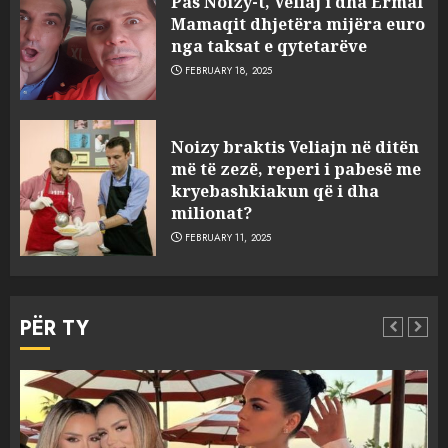
Pas Noizy-t, Veliaj i dha Ermal
Mamaqit dhjetëra mijëra euro
nga taksat e qytetarëve
FEBRUARY 18, 2025
FOTO/ Persona të maskuar
Noizy braktis Veliajn në ditën
sulmuan “One Albania”,
më të zezë, reperi i pabesë me
ngjarja u fsheh. A u vodhën
kryebashkiakun që i dha
serverat?
milionat?
3
MARCH 25, 2025
FEBRUARY 11, 2025
Prokuroria jep pretencën, ja
çfarë dënimi kërkon për
PËR TY
Mariela dhe Antonela
Berishën
4
MARCH 25, 2025
“Ai që drejtonte makinën më
Aktualitet
Slider