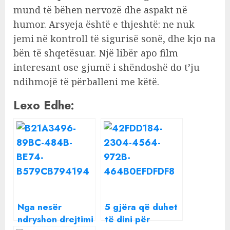
mund të bëhen nervozë dhe aspakt në
humor. Arsyeja është e thjeshtë: ne nuk
jemi në kontroll të sigurisë sonë, dhe kjo na
bën të shqetësuar. Një libër apo film
interesant ose gjumë i shëndoshë do t’ju
ndihmojë të përballeni me këtë.
Lexo Edhe:
Nga nesër
5 gjëra që duhet
ndryshon drejtimi
të dini për