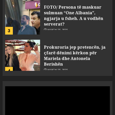
FOTO/ Persona të maskuar
sulmuan “One Albania”,
ngjarja u fsheh. A u vodhën
serverat?
3
MARCH 25, 2025
Prokuroria jep pretencën, ja
çfarë dënimi kërkon për
Mariela dhe Antonela
Berishën
4
MARCH 25, 2025
“Ai që drejtonte makinën më
ngjau me Talo Çelën”,
dëshmia e Nuredin Dumanit
flet për PERSONAT që e
plagosën!
5
MARCH 25, 2025