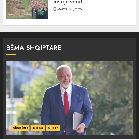
në një vend
MARCH 25, 2025
BËMA SHQIPTARE
Aktualitet
E jona
Slider