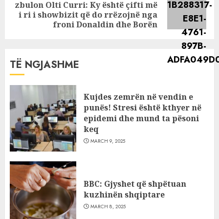
zbulon Olti Curri: Ky është çifti më
Next
i ri i showbizit që do rrëzojnë nga
post:
froni Donaldin dhe Borën
TË NGJASHME
Kujdes zemrën në vendin e
punës! Stresi është kthyer në
epidemi dhe mund ta pësoni
keq
MARCH 9, 2025
BBC: Gjyshet që shpëtuan
kuzhinën shqiptare
MARCH 8, 2025