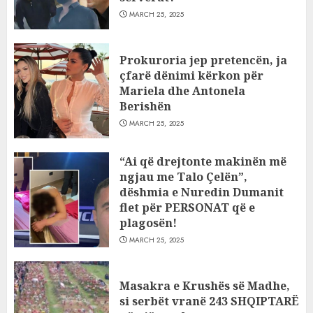
MARCH 25, 2025
Prokuroria jep pretencën, ja
çfarë dënimi kërkon për
Mariela dhe Antonela
Berishën
MARCH 25, 2025
“Ai që drejtonte makinën më
ngjau me Talo Çelën”,
dëshmia e Nuredin Dumanit
flet për PERSONAT që e
plagosën!
MARCH 25, 2025
Masakra e Krushës së Madhe,
si serbët vranë 243 SHQIPTARË