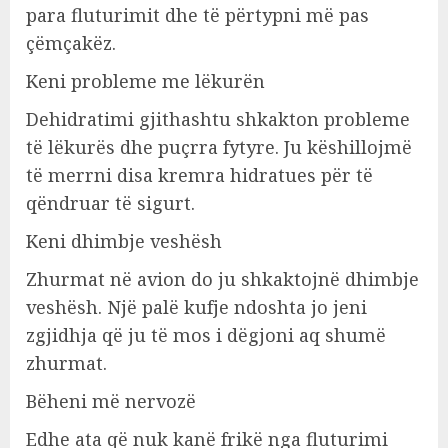
para fluturimit dhe të përtypni më pas
çëmçakëz.
Keni probleme me lëkurën
Dehidratimi gjithashtu shkakton probleme
të lëkurës dhe puçrra fytyre. Ju këshillojmë
të merrni disa kremra hidratues për të
qëndruar të sigurt.
Keni dhimbje veshësh
Zhurmat në avion do ju shkaktojnë dhimbje
veshësh. Një palë kufje ndoshta jo jeni
zgjidhja që ju të mos i dëgjoni aq shumë
zhurmat.
Bëheni më nervozë
Edhe ata që nuk kanë frikë nga fluturimi