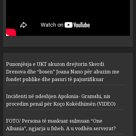
Punonjësja e UKT akuzon
drejtorin Skerdi Drenova dhe
“bosen” Joana Nano për
abuzim me fondet publike dhe
pasuri të pajustifikuar
1
JULY 24, 2025
Incidenti në ndeshjen
Punonjësja e UKT akuzon drejtorin Skerdi
Apolonia- Gramshi, nis
procedim penal për Koço
Drenova dhe “bosen” Joana Nano për abuzim me
Kokëdhimën (VIDEO)
fondet publike dhe pasuri të pajustifikuar
2
MARCH 27, 2025
Incidenti në ndeshjen Apolonia- Gramshi, nis
procedim penal për Koço Kokëdhimën (VIDEO)
FOTO/ Persona të maskuar
sulmuan “One Albania”,
ngjarja u fsheh. A u vodhën
FOTO/ Persona të maskuar sulmuan “One
serverat?
Albania”, ngjarja u fsheh. A u vodhën serverat?
3
MARCH 25, 2025