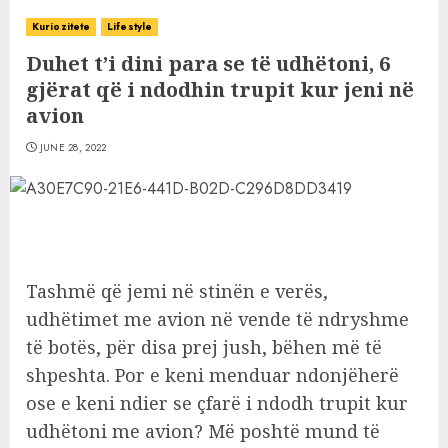
Kuriozitete
Lifestyle
Duhet t’i dini para se të udhëtoni, 6
gjërat që i ndodhin trupit kur jeni në
avion
JUNE 28, 2022
Tashmë që jemi në stinën e verës,
udhëtimet me avion në vende të ndryshme
të botës, për disa prej jush, bëhen më të
shpeshta. Por e keni menduar ndonjëherë
ose e keni ndier se çfarë i ndodh trupit kur
udhëtoni me avion? Më poshtë mund të