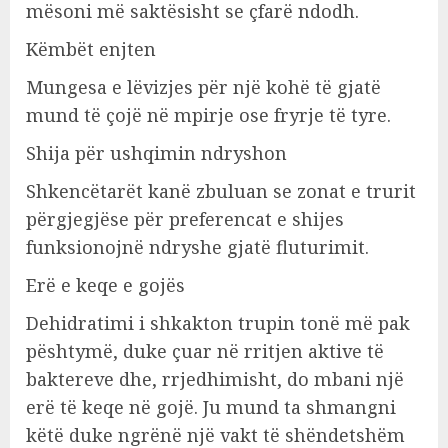
mësoni më saktësisht se çfarë ndodh.
Këmbët enjten
Mungesa e lëvizjes për një kohë të gjatë
mund të çojë në mpirje ose fryrje të tyre.
Shija për ushqimin ndryshon
Shkencëtarët kanë zbuluan se zonat e trurit
përgjegjëse për preferencat e shijes
funksionojnë ndryshe gjatë fluturimit.
Erë e keqe e gojës
Dehidratimi i shkakton trupin tonë më pak
pështymë, duke çuar në rritjen aktive të
baktereve dhe, rrjedhimisht, do mbani një
erë të keqe në gojë. Ju mund ta shmangni
këtë duke ngrënë një vakt të shëndetshëm