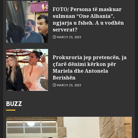
FOTO/ Persona të maskuar
sulmuan “One Albania”,
ngjarja u fsheh. A u vodhën
serverat?
MARCH 25, 2025
Prokuroria jep pretencën, ja
çfarë dënimi kërkon për
Mariela dhe Antonela
Berishën
MARCH 25, 2025
BUZZ