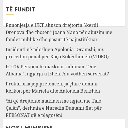
TË FUNDIT
Punonjësja e UKT akuzon drejtorin Skerdi
Drenova dhe “bosen” Joana Nano për abuzim me
fondet publike dhe pasuri të pajustifikuar
Incidenti në ndeshjen Apolonia- Gramshi, nis
procedim penal për Koço Kokëdhimën (VIDEO)
FOTO/ Persona të maskuar sulmuan “One
Albania”, ngjarja u fsheh. A u vodhën serverat?
Prokuroria jep pretencën, ja çfarë dënimi
kërkon për Mariela dhe Antonela Berishën
“Ai që drejtonte makinën më ngjau me Talo
Çelën”, dëshmia e Nuredin Dumanit flet për
PERSONAT që e plagosën!