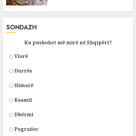
SONDAZH
Ku pushohet më mirë në Shqipëri?
Vlorë
Durrës
Himarë
Ksamil
Dhërmi
Pogradec