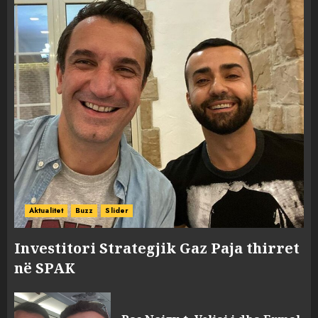
Aktualitet
Buzz
Slider
Investitori Strategjik Gaz Paja thirret
në SPAK