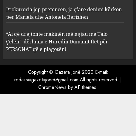
Prokuroria jep pretencën, ja çfarë dënimi kërkon
Prokuroria jep pretencën, ja
për Mariela dhe Antonela Berishën
çfarë dënimi kërkon për
Mariela dhe Antonela
“Ai që drejtonte makinën më ngjau me Talo
Berishën
Çelën”, dëshmia e Nuredin Dumanit flet për
4
MARCH 25, 2025
PERSONAT që e plagosën!
“Ai që drejtonte makinën më
ngjau me Talo Çelën”,
Copyright © Gazeta Jonë 2020 E-mail:
dëshmia e Nuredin Dumanit
redaksiagazetajone@gmail.com
All rights reserved.
|
flet për PERSONAT që e
ChromeNews
by AF themes.
plagosën!
5
MARCH 25, 2025