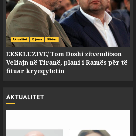
Aktualitet
E jona
Slider
EKSKLUZIVE/ Tom Doshi zëvendëson
Veliajn në Tiranë, plani i Ramës për të
fituar kryeqytetin
AKTUALITET