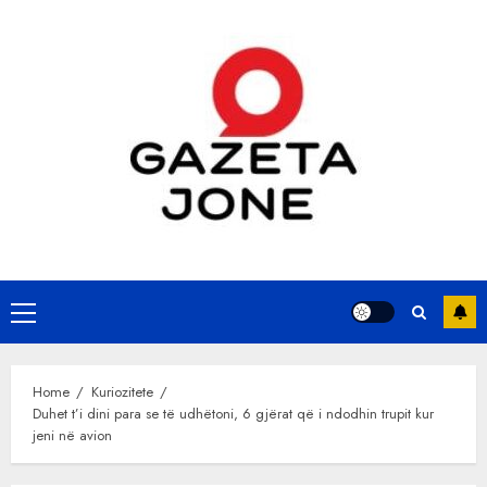
Skip
to
content
Primary
Menu
Home
Kuriozitete
Duhet t’i dini para se të udhëtoni, 6 gjërat që i ndodhin trupit kur
jeni në avion