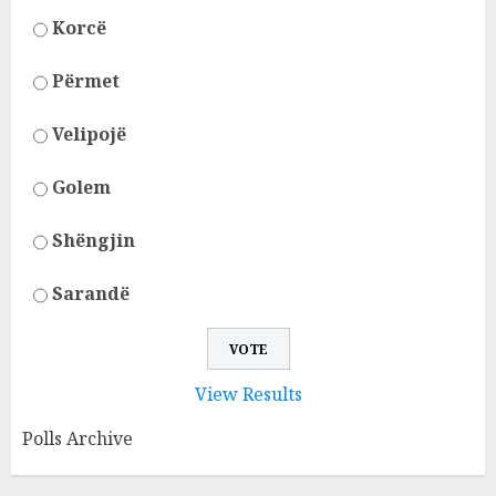
Korcë
Përmet
Velipojë
Golem
Shëngjin
Sarandë
View Results
Polls Archive