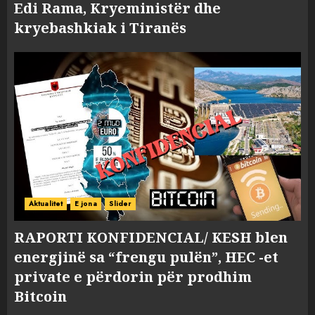
Edi Rama, Kryeministër dhe
kryebashkiak i Tiranës
Aktualitet
E jona
Slider
RAPORTI KONFIDENCIAL/ KESH blen
energjinë sa “frengu pulën”, HEC -et
private e përdorin për prodhim
Bitcoin