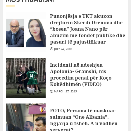
MOS I HUMBISNI
Punonjësja e UKT akuzon
drejtorin Skerdi Drenova dhe
“bosen” Joana Nano për
abuzim me fondet publike dhe
pasuri të pajustifikuar
JULY 24, 2025
Incidenti në ndeshjen
Apolonia- Gramshi, nis
procedim penal për Koço
Kokëdhimën (VIDEO)
MARCH 27, 2025
FOTO/ Persona të maskuar
sulmuan “One Albania”,
ngjarja u fsheh. A u vodhën
serverat?