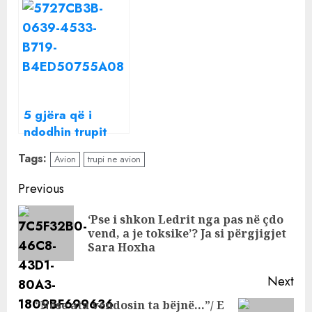
i lëvizjes së
lëkurën para
mjeteve në
moshës 40 vjeç
Unazën e Madhe,
çfarë duhet të
dini nëse jeni
shofer
5 gjëra që i
ndodhin trupit
tonë kur bërtasim
Tags:
Avion
trupi ne avion
Continue
Previous
Reading
‘Pse i shkon Ledrit nga pas në çdo
Pre
vend, a je toksike’? Ja si përgjigjet
pos
Sara Hoxha
Next
“Nëse ata vendosin ta bëjnë…”/ E