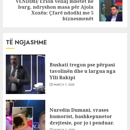
VENDIMI/ Erion Veliaj mbetet në
burg, ndryshon masa për Ajola
Next
Xoxën: Çfarë ndodhi me 5
post:
biznesmenët
TË NGJASHME
Bushati tregon pse përpasi
tavolinën dhe u largua nga
Ylli Rakipi
MARCH 7, 2025
Nuredin Dumani, vrases
humorist, bashkepunetor
drejtesie, por jo i penduar.
MARCH 2, 2025