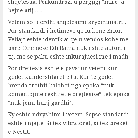
shqetesua. Perkundrazi u pergjigj “mire ja
bejne atij …..
Vetem sot i erdhi shqetesimi kryeministrit.
Por standardi i hetimeve qe iu bene Erion
Veliajt eshte identik ai qe u vendos kohe me
pare. Dhe nese Edi Rama nuk eshte autori i
tij, me se paku eshte inkurajuesi me i madh.
Por drejtesia eshte e pavarur vetem kur
godet kundershtaret e tu. Kur te godet
brenda rrethit kalohet nga epoka “nuk
komentojme ceshtjet e drejtesise” tek epoka
“nuk jemi hunj gardhi”.
Ky eshte ndryshimi i vetem. Sepse standardi
eshte i njejte. Si tek vibratoret, si tek breket
e Nestit.