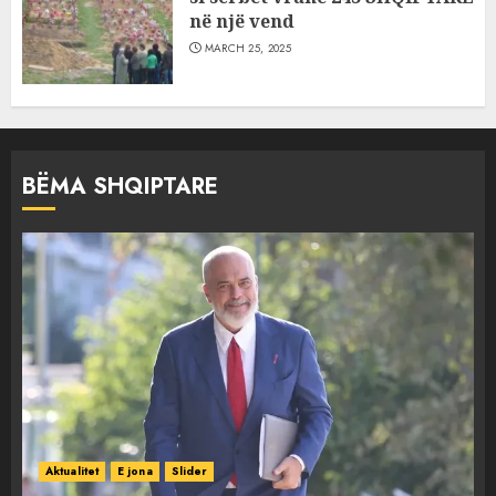
në një vend
MARCH 25, 2025
BËMA SHQIPTARE
Aktualitet
E jona
Slider