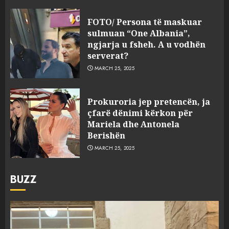
FOTO/ Persona të maskuar
sulmuan “One Albania”,
ngjarja u fsheh. A u vodhën
serverat?
MARCH 25, 2025
Prokuroria jep pretencën, ja
çfarë dënimi kërkon për
Mariela dhe Antonela
Berishën
MARCH 25, 2025
BUZZ