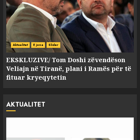
Aktualitet
E jona
Slider
EKSKLUZIVE/ Tom Doshi zëvendëson
Veliajn në Tiranë, plani i Ramës për të
fituar kryeqytetin
AKTUALITET