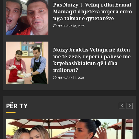
Pas Noizy-t, Veliaj i dha Ermal
Mamaqit dhjetëra mijëra euro
nga taksat e qytetarëve
FEBRUARY 18, 2025
FOTO/ Persona të maskuar
Noizy braktis Veliajn në ditën
sulmuan “One Albania”,
më të zezë, reperi i pabesë me
ngjarja u fsheh. A u vodhën
kryebashkiakun që i dha
serverat?
milionat?
3
MARCH 25, 2025
FEBRUARY 11, 2025
Prokuroria jep pretencën, ja
çfarë dënimi kërkon për
PËR TY
Mariela dhe Antonela
Berishën
4
MARCH 25, 2025