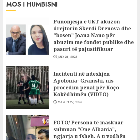
MOS I HUMBISNI
Punonjësja e UKT akuzon
drejtorin Skerdi Drenova dhe
“bosen” Joana Nano për
abuzim me fondet publike dhe
pasuri të pajustifikuar
JULY 24, 2025
Incidenti në ndeshjen
Apolonia- Gramshi, nis
procedim penal për Koço
Kokëdhimën (VIDEO)
MARCH 27, 2025
FOTO/ Persona të maskuar
sulmuan “One Albania”,
ngjarja u fsheh. A u vodhën