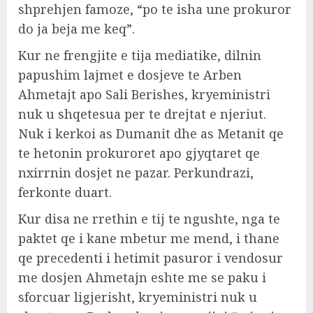
shprehjen famoze, “po te isha une prokuror
do ja beja me keq”.
Kur ne frengjite e tija mediatike, dilnin
papushim lajmet e dosjeve te Arben
Ahmetajt apo Sali Berishes, kryeministri
nuk u shqetesua per te drejtat e njeriut.
Nuk i kerkoi as Dumanit dhe as Metanit qe
te hetonin prokuroret apo gjyqtaret qe
nxirrnin dosjet ne pazar. Perkundrazi,
ferkonte duart.
Kur disa ne rrethin e tij te ngushte, nga te
paktet qe i kane mbetur me mend, i thane
qe precedenti i hetimit pasuror i vendosur
me dosjen Ahmetajn eshte me se paku i
sforcuar ligjerisht, kryeministri nuk u