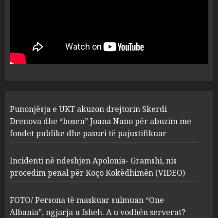
MARCH 25, 2025
Punonjësja e UKT akuzon
drejtorin Skerdi Drenova dhe
“bosen” Joana Nano për
abuzim me fondet publike dhe
pasuri të pajustifikuar
1
JULY 24, 2025
Incidenti në ndeshjen
Punonjësja e UKT akuzon drejtorin Skerdi
Apolonia- Gramshi, nis
procedim penal për Koço
Drenova dhe “bosen” Joana Nano për abuzim me
Kokëdhimën (VIDEO)
fondet publike dhe pasuri të pajustifikuar
2
MARCH 27, 2025
Incidenti në ndeshjen Apolonia- Gramshi, nis
procedim penal për Koço Kokëdhimën (VIDEO)
FOTO/ Persona të maskuar
sulmuan “One Albania”,
ngjarja u fsheh. A u vodhën
FOTO/ Persona të maskuar sulmuan “One
serverat?
Albania”, ngjarja u fsheh. A u vodhën serverat?
MARCH 25, 2025