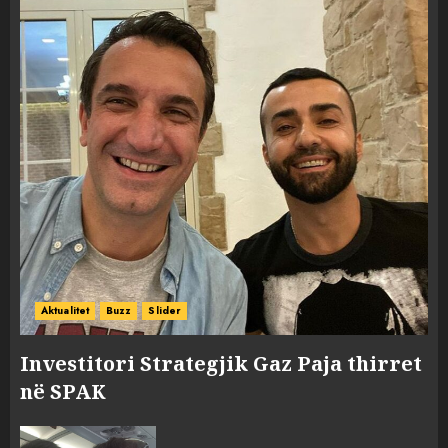
Aktualitet
Buzz
Slider
Investitori Strategjik Gaz Paja thirret
në SPAK