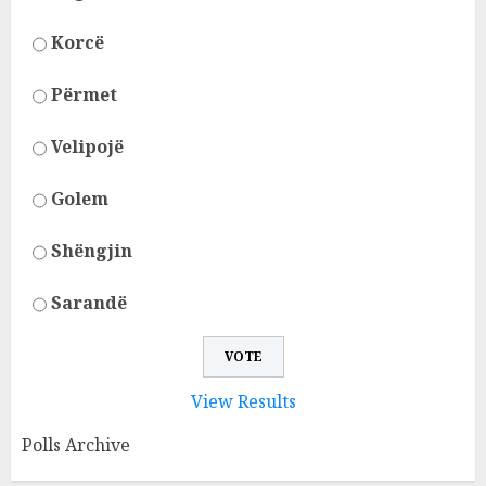
Korcë
Përmet
Velipojë
Golem
Shëngjin
Sarandë
View Results
Polls Archive