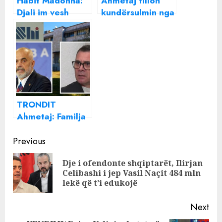
Habit Madonna:
Ahmetaj fillon
Djali im vesh
kundërsulmin nga
fustanet e mia
njeriu më i afërt i
dhe duket më
Ramës
mirë se unë me
to. Është vërtet
irrituese!
TRONDIT
Ahmetaj: Familja
e Ramës ka
Continue
marrë 43 milion
Previous
euro nga AKSHI
Reading
Dje i ofendonte shqiptarët, Ilirjan
Pre
Celibashi i jep Vasil Naçit 484 mln
pos
lekë që t’i edukojë
Next