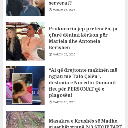
serverat?
MARCH 25, 2025
Prokuroria jep pretencën, ja
çfarë dënimi kërkon për
Mariela dhe Antonela
Berishën
MARCH 25, 2025
“Ai që drejtonte makinën më
ngjau me Talo Çelën”,
dëshmia e Nuredin Dumanit
flet për PERSONAT që e
plagosën!
MARCH 25, 2025
Masakra e Krushës së Madhe,
si serbët vranë 243 SHQIPTARË