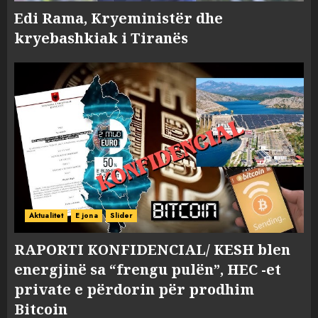
Edi Rama, Kryeministër dhe
kryebashkiak i Tiranës
Aktualitet
E jona
Slider
RAPORTI KONFIDENCIAL/ KESH blen
energjinë sa “frengu pulën”, HEC -et
private e përdorin për prodhim
Bitcoin