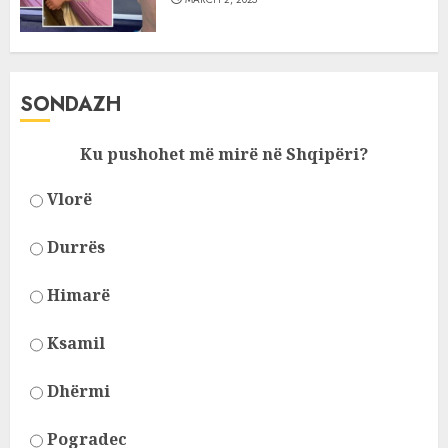
SONDAZH
Ku pushohet më mirë në Shqipëri?
Vlorë
Durrës
Himarë
Ksamil
Dhërmi
Pogradec