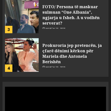
FOTO/ Persona të maskuar
sulmuan “One Albania”,
ngjarja u fsheh. A u vodhën
serverat?
3
MARCH 25, 2025
Prokuroria jep pretencën, ja
çfarë dënimi kërkon për
Mariela dhe Antonela
Berishën
4
MARCH 25, 2025
“Ai që drejtonte makinën më
ngjau me Talo Çelën”,
dëshmia e Nuredin Dumanit
flet për PERSONAT që e
plagosën!
5