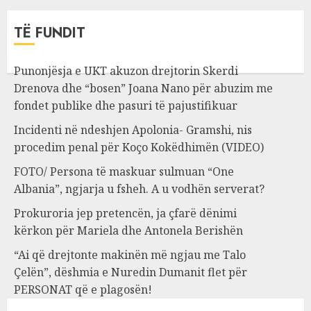
TË FUNDIT
Punonjësja e UKT akuzon drejtorin Skerdi
Drenova dhe “bosen” Joana Nano për abuzim me
fondet publike dhe pasuri të pajustifikuar
Incidenti në ndeshjen Apolonia- Gramshi, nis
procedim penal për Koço Kokëdhimën (VIDEO)
FOTO/ Persona të maskuar sulmuan “One
Albania”, ngjarja u fsheh. A u vodhën serverat?
Prokuroria jep pretencën, ja çfarë dënimi
kërkon për Mariela dhe Antonela Berishën
“Ai që drejtonte makinën më ngjau me Talo
Çelën”, dëshmia e Nuredin Dumanit flet për
PERSONAT që e plagosën!