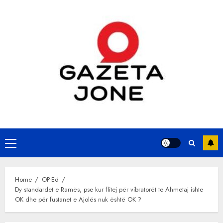
Skip
to
content
Primary
Menu
Home
OP-Ed
Dy standardet e Ramës, pse kur flitej për vibratorët te Ahmetaj ishte
OK dhe për fustanet e Ajolës nuk është OK ?