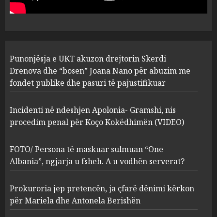
abuzim me fondet publike dhe
pasuri të pajustifikuar
1
JULY 24, 2025
Incidenti në ndeshjen
Punonjësja e UKT akuzon drejtorin Skerdi
Apolonia- Gramshi, nis
procedim penal për Koço
Drenova dhe “bosen” Joana Nano për abuzim me
Kokëdhimën (VIDEO)
fondet publike dhe pasuri të pajustifikuar
2
MARCH 27, 2025
Incidenti në ndeshjen Apolonia- Gramshi, nis
procedim penal për Koço Kokëdhimën (VIDEO)
FOTO/ Persona të maskuar
sulmuan “One Albania”,
ngjarja u fsheh. A u vodhën
FOTO/ Persona të maskuar sulmuan “One
serverat?
Albania”, ngjarja u fsheh. A u vodhën serverat?
3
MARCH 25, 2025
Prokuroria jep pretencën, ja çfarë dënimi kërkon
Prokuroria jep pretencën, ja
për Mariela dhe Antonela Berishën
çfarë dënimi kërkon për