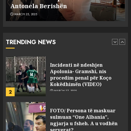
MARCH 25, 2025
plagosën!
MARCH 25, 2025
Punonjësja e UKT akuzon
drejtorin Skerdi Drenova dhe
“bosen” Joana Nano për
abuzim me fondet publike dhe
TRENDING NEWS
pasuri të pajustifikuar
1
JULY 24, 2025
Incidenti në ndeshjen
Apolonia- Gramshi, nis
procedim penal për Koço
Kokëdhimën (VIDEO)
2
MARCH 27, 2025
FOTO/ Persona të maskuar
sulmuan “One Albania”,
ngjarja u fsheh. A u vodhën
serverat?