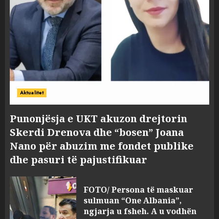
Aktualitet
Punonjësja e UKT akuzon drejtorin
Skerdi Drenova dhe “bosen” Joana
Nano për abuzim me fondet publike
dhe pasuri të pajustifikuar
FOTO/ Persona të maskuar
sulmuan “One Albania”,
ngjarja u fsheh. A u vodhën