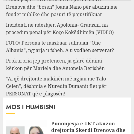
Drenova dhe “bosen” Joana Nano për abuzim me
fondet publike dhe pasuri të pajustifikuar
Incidenti në ndeshjen Apolonia- Gramshi, nis
procedim penal për Koço Kokëdhimën (VIDEO)
FOTO/ Persona të maskuar sulmuan “One
Albania”, ngjarja u fsheh. A u vodhën serverat?
Prokuroria jep pretencën, ja çfarë dënimi
kërkon për Mariela dhe Antonela Berishën
“Ai që drejtonte makinën më ngjau me Talo
Çelën”, dëshmia e Nuredin Dumanit flet për
PERSONAT që e plagosën!
MOS I HUMBISNI
Punonjësja e UKT akuzon
drejtorin Skerdi Drenova dhe