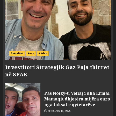
Aktualitet
Buzz
Slider
Investitori Strategjik Gaz Paja thirret
në SPAK
Pas Noizy-t, Veliaj i dha Ermal
Mamaqit dhjetëra mijëra euro
nga taksat e qytetarëve
FEBRUARY 18, 2025