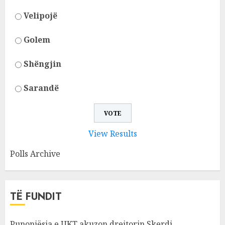
Velipojë
Golem
Shëngjin
Sarandë
View Results
Polls Archive
TË FUNDIT
Punonjësja e UKT akuzon drejtorin Skerdi