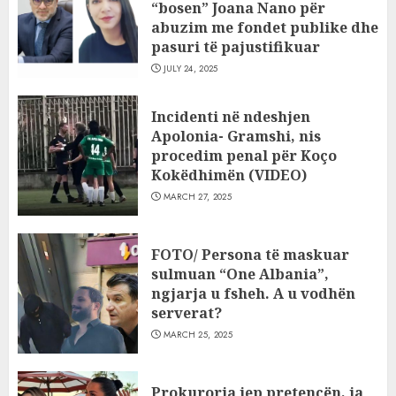
“bosen” Joana Nano për
abuzim me fondet publike dhe
pasuri të pajustifikuar
JULY 24, 2025
Incidenti në ndeshjen
Apolonia- Gramshi, nis
procedim penal për Koço
Kokëdhimën (VIDEO)
MARCH 27, 2025
FOTO/ Persona të maskuar
sulmuan “One Albania”,
ngjarja u fsheh. A u vodhën
serverat?
MARCH 25, 2025
Prokuroria jep pretencën, ja