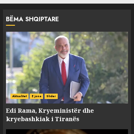
BËMA SHQIPTARE
Aktualitet
E jona
Slider
Edi Rama, Kryeministër dhe
kryebashkiak i Tiranës