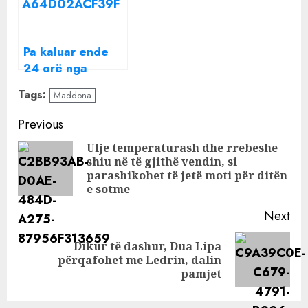
Nishanit? Ish-
finalistja e Big
Brother Vip habit
Pa kaluar ende
me deklaratën
24 orë nga
pajtimi, Noizy i
Tags:
Maddona
bën një dhuratë
Cllevios, habit
Continue
Previous
me reagimin:
Reading
Ulje temperaturash dhe rrebeshe
Këto s’i vesh
shiu në të gjithë vendin, si
Pre
parashikohet të jetë moti për ditën
pos
e sotme
Next
Dikur të dashur, Dua Lipa
Next
përqafohet me Ledrin, dalin
post:
pamjet