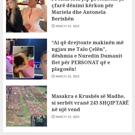
çfarë dënimi kërkon për
Mariela dhe Antonela
Berishën
MARCH 25, 2025
“Ai që drejtonte makinën më
ngjau me Talo Çelën”,
dëshmia e Nuredin Dumanit
flet për PERSONAT që e
plagosën!
MARCH 25, 2025
Masakra e Krushës së Madhe,
si serbët vranë 243 SHQIPTARË
në një vend
MARCH 25, 2025