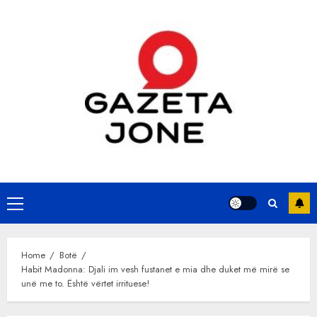
Skip
to
content
Primary
Menu
Home
Botë
Habit Madonna: Djali im vesh fustanet e mia dhe duket më mirë se
unë me to. Është vërtet irrituese!