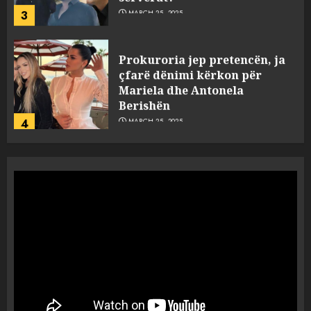
3
MARCH 25, 2025
Prokuroria jep pretencën, ja
çfarë dënimi kërkon për
Mariela dhe Antonela
Berishën
4
MARCH 25, 2025
“Ai që drejtonte makinën më
ngjau me Talo Çelën”,
dëshmia e Nuredin Dumanit
flet për PERSONAT që e
plagosën!
5
MARCH 25, 2025
Punonjësja e UKT akuzon
drejtorin Skerdi Drenova dhe
“bosen” Joana Nano për