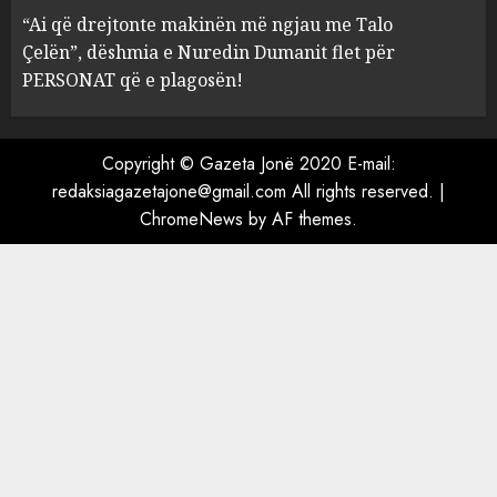
Mariela dhe Antonela
“Ai që drejtonte makinën më ngjau me Talo
Berishën
Çelën”, dëshmia e Nuredin Dumanit flet për
4
MARCH 25, 2025
PERSONAT që e plagosën!
“Ai që drejtonte makinën më
ngjau me Talo Çelën”,
Copyright © Gazeta Jonë 2020 E-mail:
dëshmia e Nuredin Dumanit
redaksiagazetajone@gmail.com
All rights reserved.
|
flet për PERSONAT që e
ChromeNews
by AF themes.
plagosën!
5
MARCH 25, 2025