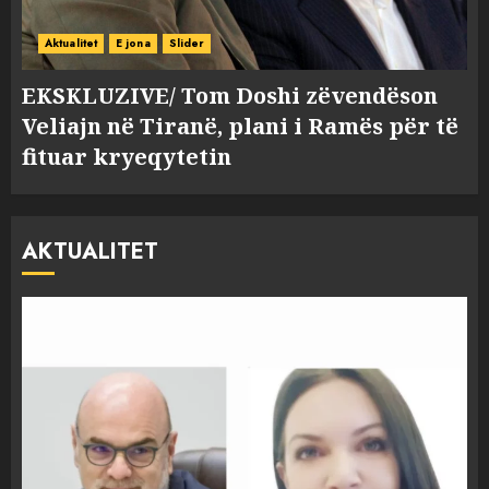
Aktualitet
E jona
Slider
EKSKLUZIVE/ Tom Doshi zëvendëson
Veliajn në Tiranë, plani i Ramës për të
fituar kryeqytetin
AKTUALITET