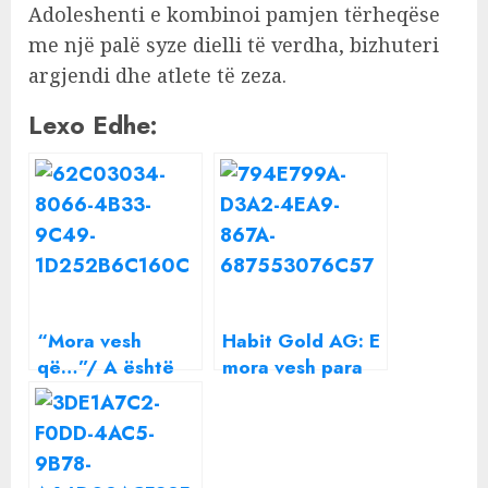
Adoleshenti e kombinoi pamjen tërheqëse
me një palë syze dielli të verdha, bizhuteri
argjendi dhe atlete të zeza.
Lexo Edhe:
“Mora vesh
Habit Gold AG: E
që…”/ A është
mora vesh para
krisur vërtetë
gruas se ajo ishte
miqësia mes
shtatzënë
Einxhel Shkirës
dhe Beniada