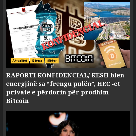
Aktualitet
E jona
Slider
RAPORTI KONFIDENCIAL/ KESH blen
energjinë sa “frengu pulën”, HEC -et
private e përdorin për prodhim
Bitcoin