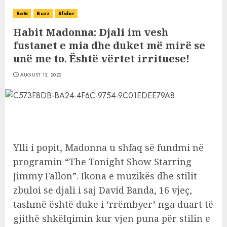
Botë
Buzz
Slider
Habit Madonna: Djali im vesh
fustanet e mia dhe duket më mirë se
unë me to. Është vërtet irrituese!
AUGUST 13, 2022
Ylli i popit, Madonna u shfaq së fundmi në
programin “The Tonight Show Starring
Jimmy Fallon”. Ikona e muzikës dhe stilit
zbuloi se djali i saj David Banda, 16 vjeç,
tashmë është duke i ‘rrëmbyer’ nga duart të
gjithë shkëlqimin kur vjen puna për stilin e