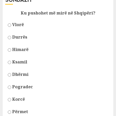
SONDAZH
Ku pushohet më mirë në Shqipëri?
Vlorë
Durrës
Himarë
Ksamil
Dhërmi
Pogradec
Korcë
Përmet