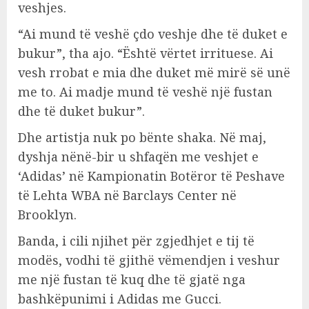
veshjes.
“Ai mund të veshë çdo veshje dhe të duket e
bukur”, tha ajo. “Është vërtet irrituese. Ai
vesh rrobat e mia dhe duket më mirë së unë
me to. Ai madje mund të veshë një fustan
dhe të duket bukur”.
Dhe artistja nuk po bënte shaka. Në maj,
dyshja nënë-bir u shfaqën me veshjet e
‘Adidas’ në Kampionatin Botëror të Peshave
të Lehta WBA në Barclays Center në
Brooklyn.
Banda, i cili njihet për zgjedhjet e tij të
modës, vodhi të gjithë vëmendjen i veshur
me një fustan të kuq dhe të gjatë nga
bashkëpunimi i Adidas me Gucci.