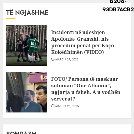
TË NGJASHME
Incidenti në ndeshjen
Apolonia- Gramshi, nis
procedim penal për Koço
Kokëdhimën (VIDEO)
MARCH 27, 2025
FOTO/ Persona të maskuar
sulmuan “One Albania”,
ngjarja u fsheh. A u vodhën
serverat?
MARCH 25, 2025