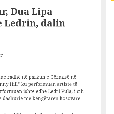
r, Dua Lipa
 Ledrin, dalin
ë me radhë në parkun e Gërmisë në
unny Hill” ku performuan artistë të
rformuan ishte edhe Ledri Vula, i cili
hje dashurie me këngëtaren kosovare