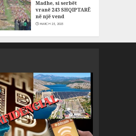
Madhe, si serbët
vranë 243 SHQIPTARË
në një vend
MARCH 25, 2025