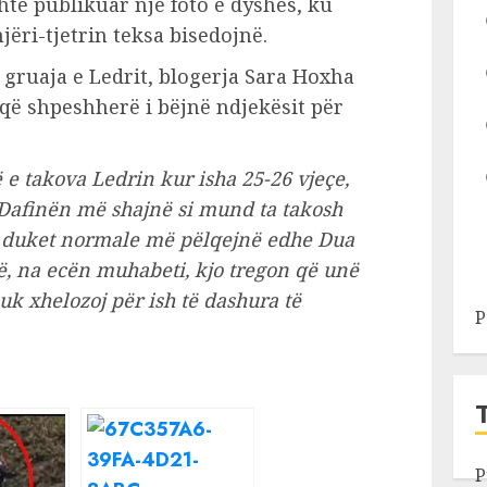
htë publikuar një foto e dyshes, ku
ëri-tjetrin teksa bisedojnë.
gruaja e Ledrit, blogerja Sara Hoxha
që shpeshherë i bëjnë ndjekësit për
e takova Ledrin kur isha 25-26 vjeçe,
r Dafinën më shajnë si mund ta takosh
ë duket normale më pëlqejnë edhe Dua
ë, na ecën muhabeti, kjo tregon që unë
k xhelozoj për ish të dashura të
P
P