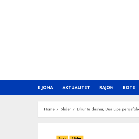
Skip
to
content
E JONA
AKTUALITET
RAJON
BOTË
Home
Slider
Dikur të dashur, Dua Lipa përqafoh
Buzz
Slider