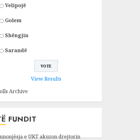
Velipojë
Golem
Shëngjin
Sarandë
View Results
olls Archive
TË FUNDIT
unonjësja e UKT akuzon drejtorin