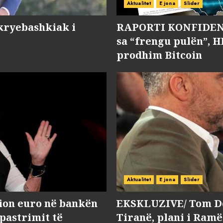
Aktualitet
E jona
Slider
kryebashkiak i
RAPORTI KONFIDENC
sa “frengu pulën”, H
prodhim Bitcoin
Aktualitet
E jona
Slider
lion euro në bankën
EKSKLUZIVE/ Tom Do
 pastrimit të
Tiranë, plani i Ramë