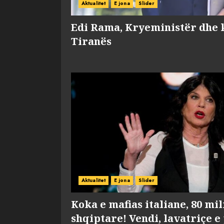
Aktualitet
E jona
Slider
Edi Rama, Kryeministër dhe 
Tiranës
Aktualitet
E jona
Slider
Koka e mafias italiane, 80 mi
shqiptare! Vendi, lavatriçe e