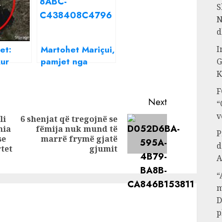
S
N
d
et:
Martohet Mariçui,
I
ur
pamjet nga
G
e MEK
dasma e aktores
K
meksikane shumë
F
të
të dashur për
Next
“
he
shqiptarët
v
li
6 shenjat që tregojnë se
mia
fëmija nuk mund të
Next
e
P
Previous
se
marrë frymë gjatë
post:
d
post:
rtet
gjumit
A
“
m
D
p