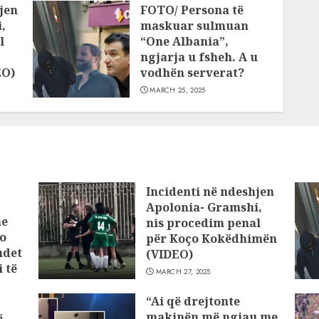
jen
FOTO/ Persona të
,
maskuar sulmuan
l
“One Albania”,
ngjarja u fsheh. A u
EO)
vodhën serverat?
MARCH 25, 2025
Incidenti në ndeshjen
Apolonia- Gramshi,
he
nis procedim penal
o
për Koço Kokëdhimën
ndet
(VIDEO)
 të
MARCH 27, 2025
“Ai që drejtonte
makinën më ngjau me
ë