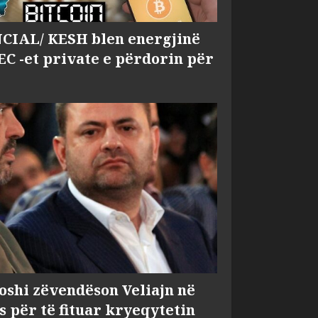
IAL/ KESH blen energjinë
EC -et private e përdorin për
shi zëvendëson Veliajn në
s për të fituar kryeqytetin