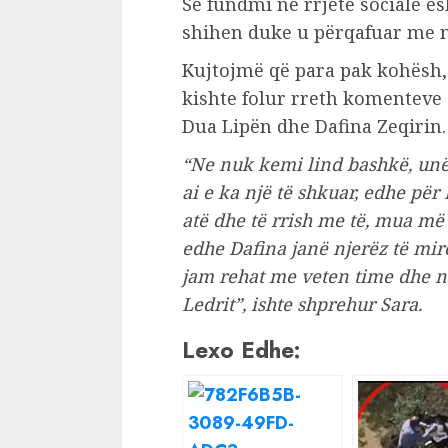
Së fundmi në rrjete sociale ës
shihen duke u përqafuar me nj
Kujtojmë që para pak kohësh, 
kishte folur rreth komenteve 
Dua Lipën dhe Dafina Zeqirin.
“Ne nuk kemi lind bashkë, unë 
ai e ka një të shkuar, edhe pë
atë dhe të rrish me të, mua m
edhe Dafina janë njerëz të mir
jam rehat me veten time dhe nu
Ledrit”, ishte shprehur Sara.
Lexo Edhe: