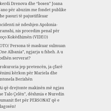
kerdi Drenova dhe “bosen” Joana
ano për abuzim me fondet publike
he pasuri të pajustifikuar
ncidenti në ndeshjen Apolonia-
ramshi, nis procedim penal për
oço Kokëdhimën (VIDEO)
OTO/ Persona të maskuar sulmuan
One Albania”, ngjarja u fsheh. A u
odhën serverat?
rokuroria jep pretencën, ja çfarë
ënimi kërkon për Mariela dhe
ntonela Berishën
Ai që drejtonte makinën më ngjau
e Talo Çelën”, dëshmia e Nuredin
umanit flet për PERSONAT që e
lagosën!