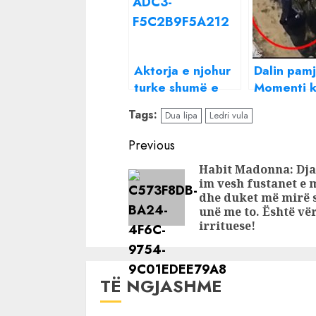
Aktorja e njohur
Dalin pamj
turke shumë e
Momenti k
dashur për
anëtarët 
Tags:
Dua lipa
Ledri vula
shqiptarët i jep
dalin para
fund beqarisë,
makinave 
Continue
Previous
dalin pamjet nga
policisë d
Reading
Habit Madonna: Dja
dasma e saj
djegin
im vesh fustanet e 
mbresëlënëse në
dokument
dhe duket më mirë 
Ohër (FOTO)
sensitive
unë me to. Është vë
irrituese!
TË NGJASHME