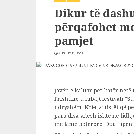
Dikur të dashu
përqafohet me
pamjet
AUGUST 13, 2022
Javën e kaluar për katër net
Prishtinë u mbajt festivali “S
ndryshëm. Ndër artistët që pe
para disa vitesh ishte në lid
me famë botërore, Dua Lipën.