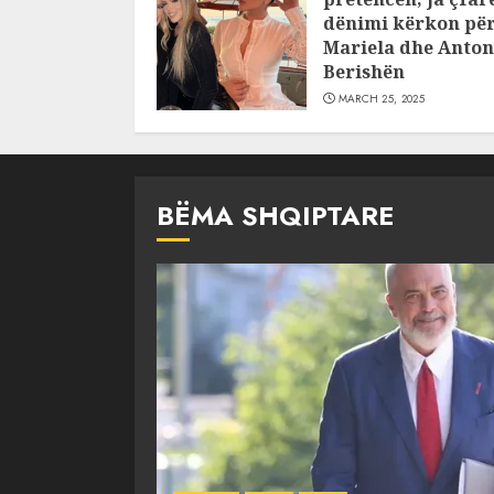
dënimi kërkon pë
Mariela dhe Anton
Berishën
MARCH 25, 2025
BËMA SHQIPTARE