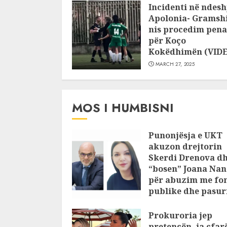
Incidenti në ndesh
Apolonia- Gramshi
nis procedim pena
për Koço
Kokëdhimën (VID
MARCH 27, 2025
MOS I HUMBISNI
Punonjësja e UKT
akuzon drejtorin
Skerdi Drenova d
“bosen” Joana Nan
për abuzim me fo
publike dhe pasuri
pajustifikuar
Prokuroria jep
JULY 24, 2025
pretencën, ja çfar