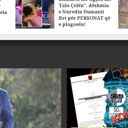
Talo Çelën”, dëshmia
r
e Nuredin Dumanit
ela
flet për PERSONAT që
e plagosën!
MARCH 25, 2025