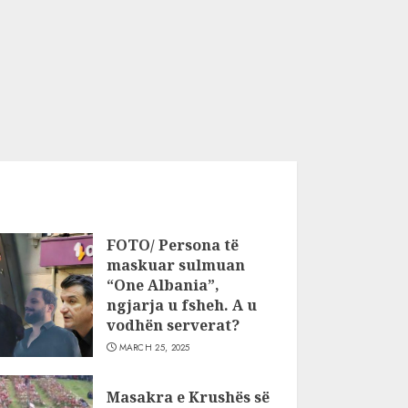
FOTO/ Persona të
maskuar sulmuan
“One Albania”,
ngjarja u fsheh. A u
vodhën serverat?
MARCH 25, 2025
Masakra e Krushës së