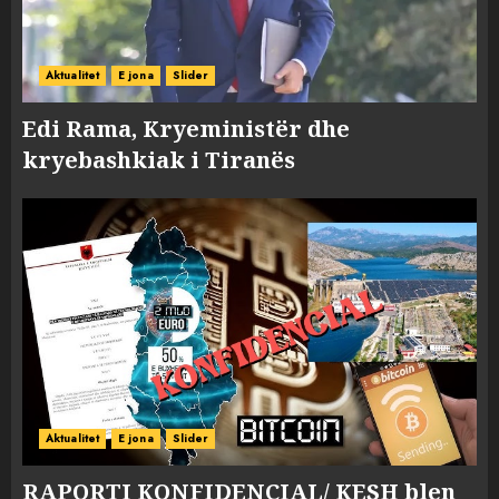
Aktualitet
E jona
Slider
Edi Rama, Kryeministër dhe
kryebashkiak i Tiranës
Aktualitet
E jona
Slider
RAPORTI KONFIDENCIAL/ KESH blen