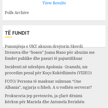
View Results
Polls Archive
TË FUNDIT
Punonjësja e UKT akuzon drejtorin Skerdi
Drenova dhe “bosen” Joana Nano për abuzim me
fondet publike dhe pasuri të pajustifikuar
Incidenti në ndeshjen Apolonia- Gramshi, nis
procedim penal për Koço Kokëdhimën (VIDEO)
FOTO/ Persona të maskuar sulmuan “One
Albania”, ngjarja u fsheh. A u vodhën serverat?
Prokuroria jep pretencën, ja çfarë dënimi
kërkon për Mariela dhe Antonela Berishën