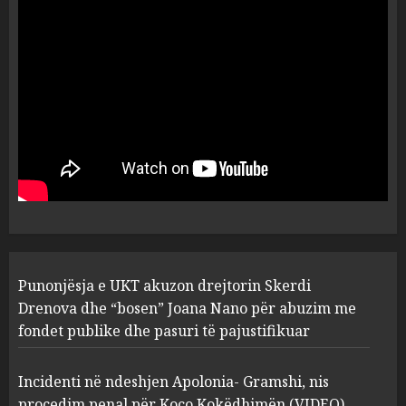
ngjau me Talo Çelën”,
dëshmia e Nuredin Dumanit
flet për PERSONAT që e
plagosën!
5
MARCH 25, 2025
Punonjësja e UKT akuzon
drejtorin Skerdi Drenova dhe
“bosen” Joana Nano për
abuzim me fondet publike dhe
pasuri të pajustifikuar
1
JULY 24, 2025
Incidenti në ndeshjen
Punonjësja e UKT akuzon drejtorin Skerdi
Apolonia- Gramshi, nis
procedim penal për Koço
Drenova dhe “bosen” Joana Nano për abuzim me
Kokëdhimën (VIDEO)
fondet publike dhe pasuri të pajustifikuar
2
MARCH 27, 2025
Incidenti në ndeshjen Apolonia- Gramshi, nis
procedim penal për Koço Kokëdhimën (VIDEO)