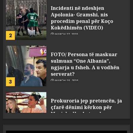
procedim penal për Koço
Kokëdhimën (VIDEO)
2
MARCH 27, 2025
FOTO/ Persona të maskuar
sulmuan “One Albania”,
ngjarja u fsheh. A u vodhën
serverat?
3
MARCH 25, 2025
Prokuroria jep pretencën, ja
çfarë dënimi kërkon për
Mariela dhe Antonela
Berishën
4
MARCH 25, 2025
“Ai që drejtonte makinën më