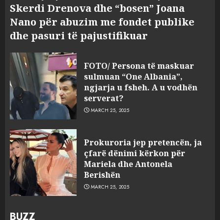
Skerdi Drenova dhe “bosen” Joana
Nano për abuzim me fondet publike
dhe pasuri të pajustifikuar
FOTO/ Persona të maskuar
sulmuan “One Albania”,
ngjarja u fsheh. A u vodhën
serverat?
MARCH 25, 2025
Prokuroria jep pretencën, ja
çfarë dënimi kërkon për
Mariela dhe Antonela
Berishën
MARCH 25, 2025
BUZZ