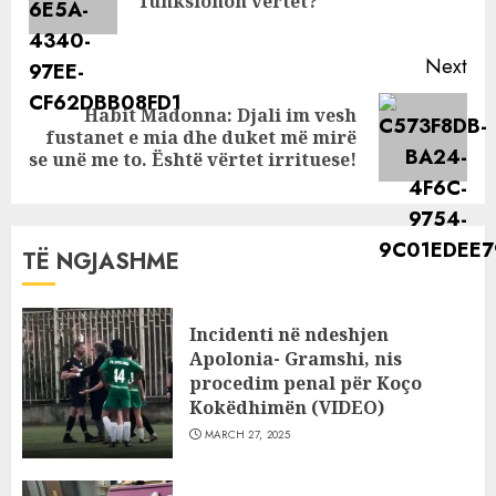
funksionon vërtet?
pos
Next
Habit Madonna: Djali im vesh
Next
fustanet e mia dhe duket më mirë
post:
se unë me to. Është vërtet irrituese!
TË NGJASHME
Incidenti në ndeshjen
Apolonia- Gramshi, nis
procedim penal për Koço
Kokëdhimën (VIDEO)
MARCH 27, 2025