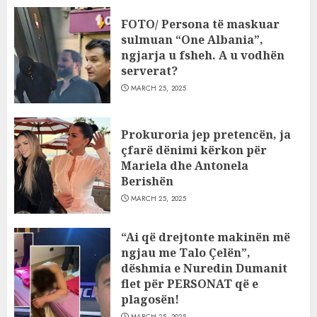
FOTO/ Persona të maskuar
sulmuan “One Albania”,
ngjarja u fsheh. A u vodhën
serverat?
MARCH 25, 2025
Prokuroria jep pretencën, ja
çfarë dënimi kërkon për
Mariela dhe Antonela
Berishën
MARCH 25, 2025
“Ai që drejtonte makinën më
ngjau me Talo Çelën”,
dëshmia e Nuredin Dumanit
flet për PERSONAT që e
plagosën!
MARCH 25, 2025