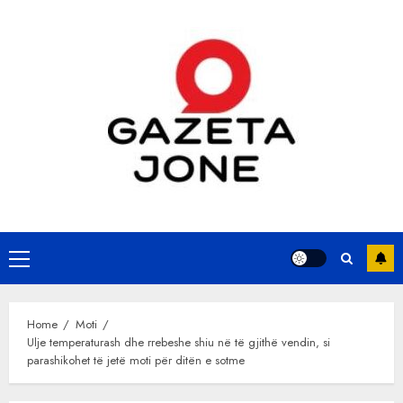
Skip
to
content
Primary
Menu
Home
Moti
Ulje temperaturash dhe rrebeshe shiu në të gjithë vendin, si
parashikohet të jetë moti për ditën e sotme