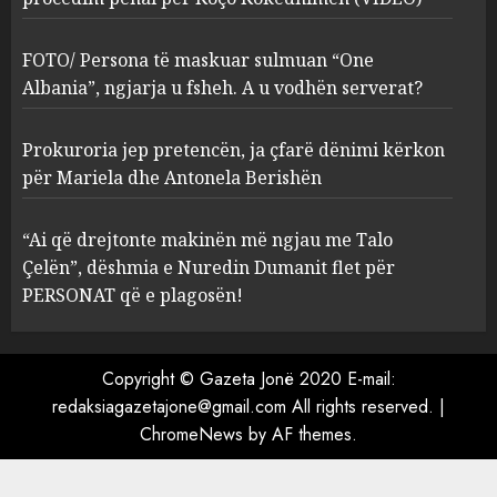
FOTO/ Persona të maskuar
sulmuan “One Albania”,
ngjarja u fsheh. A u vodhën
FOTO/ Persona të maskuar sulmuan “One
serverat?
Albania”, ngjarja u fsheh. A u vodhën serverat?
3
MARCH 25, 2025
Prokuroria jep pretencën, ja çfarë dënimi kërkon
Prokuroria jep pretencën, ja
për Mariela dhe Antonela Berishën
çfarë dënimi kërkon për
Mariela dhe Antonela
“Ai që drejtonte makinën më ngjau me Talo
Berishën
Çelën”, dëshmia e Nuredin Dumanit flet për
4
MARCH 25, 2025
PERSONAT që e plagosën!
“Ai që drejtonte makinën më
ngjau me Talo Çelën”,
Copyright © Gazeta Jonë 2020 E-mail:
dëshmia e Nuredin Dumanit
redaksiagazetajone@gmail.com
All rights reserved.
|
flet për PERSONAT që e
ChromeNews
by AF themes.
plagosën!
5
MARCH 25, 2025