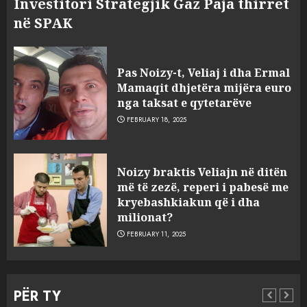
Investitori Strategjik Gaz Paja thirret
në SPAK
Pas Noizy-t, Veliaj i dha Ermal
Mamaqit dhjetëra mijëra euro
nga taksat e qytetarëve
FEBRUARY 18, 2025
FOTO/ Persona të maskuar
Noizy braktis Veliajn në ditën
sulmuan “One Albania”,
më të zezë, reperi i pabesë me
ngjarja u fsheh. A u vodhën
kryebashkiakun që i dha
serverat?
milionat?
3
MARCH 25, 2025
FEBRUARY 11, 2025
Prokuroria jep pretencën, ja
çfarë dënimi kërkon për
PËR TY
Mariela dhe Antonela