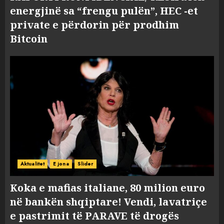
energjinë sa “frengu pulën”, HEC -et
private e përdorin për prodhim
Bitcoin
Aktualitet
E jona
Slider
Koka e mafias italiane, 80 milion euro
në bankën shqiptare! Vendi, lavatriçe
e pastrimit të PARAVE të drogës