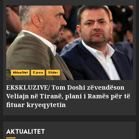
Aktualitet
E jona
Slider
EKSKLUZIVE/ Tom Doshi zëvendëson
Veliajn në Tiranë, plani i Ramës për të
fituar kryeqytetin
AKTUALITET