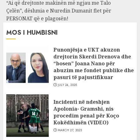
“Ai që drejtonte makinën më ngjau me Talo
Çelën”, dëshmia e Nuredin Dumanit flet për
PERSONAT që e plagosën!
MOS I HUMBISNI
Punonjësja e UKT akuzon
drejtorin Skerdi Drenova dhe
“bosen” Joana Nano për
abuzim me fondet publike dhe
pasuri të pajustifikuar
JULY 24, 2025
Incidenti në ndeshjen
Apolonia- Gramshi, nis
procedim penal për Koço
Kokëdhimën (VIDEO)
MARCH 27, 2025