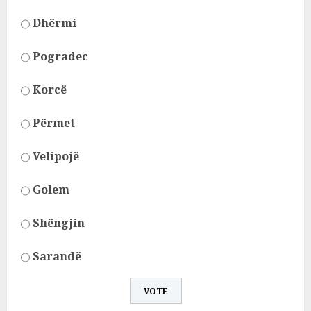
Dhërmi
Pogradec
Korcë
Përmet
Velipojë
Golem
Shëngjin
Sarandë