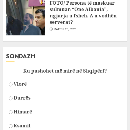
FOTO/ Persona të maskuar
sulmuan “One Albania”,
ngjarja u fsheh. A u vodhën
serverat?
MARCH 25, 2025
SONDAZH
Ku pushohet më mirë në Shqipëri?
Vlorë
Durrës
Himarë
Ksamil