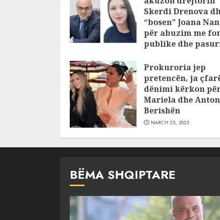
akuzon drejtorin
Skerdi Drenova d
“bosen” Joana Nan
për abuzim me fo
publike dhe pasuri
pajustifikuar
Prokuroria jep
JULY 24, 2025
pretencën, ja çfar
dënimi kërkon pë
Mariela dhe Anton
Berishën
MARCH 25, 2025
BËMA SHQIPTARE