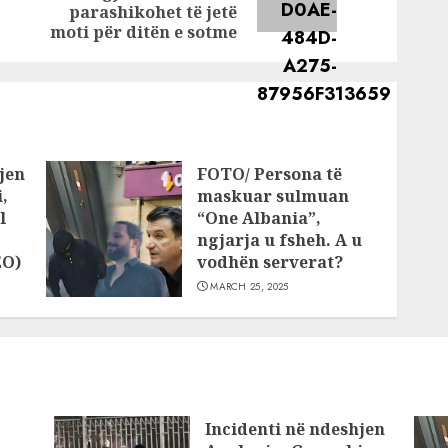
post:
post:
parashikohet të jetë
moti për ditën e sotme
jen
FOTO/ Persona të
,
maskuar sulmuan
l
“One Albania”,
ngjarja u fsheh. A u
EO)
vodhën serverat?
MARCH 25, 2025
Incidenti në ndeshjen