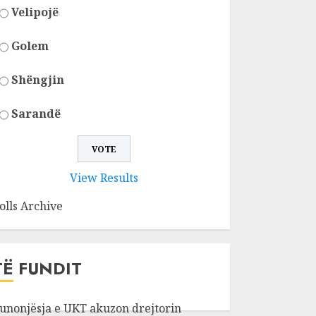
Velipojë
Golem
Shëngjin
Sarandë
View Results
olls Archive
TË FUNDIT
unonjësja e UKT akuzon drejtorin