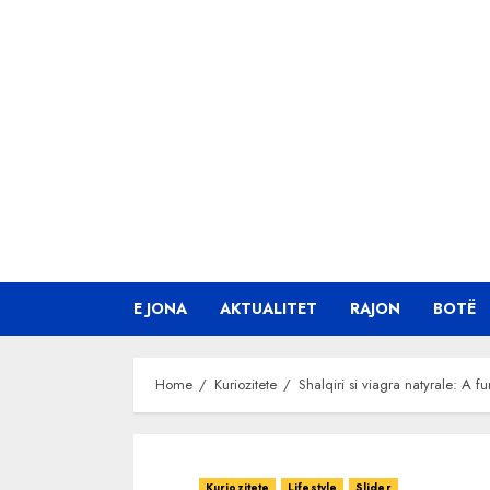
Skip
to
content
E JONA
AKTUALITET
RAJON
BOTË
Home
Kuriozitete
Shalqiri si viagra natyrale: A f
Kuriozitete
Lifestyle
Slider