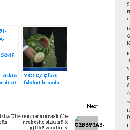
S
N
d
I
G
K
F
“
v
ri është
VIDEO/ Çfarë
P
r ditët
fshihet brenda
d
këtij shalqiri?
A
“
Next
m
isha
Ulje temperaturash dhe
D
rën
rrebeshe shiu në të
Previous
p
Next
gjithë vendin, si