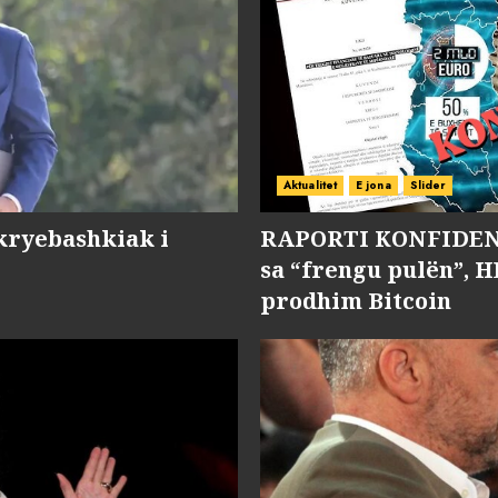
Aktualitet
E jona
Slider
kryebashkiak i
RAPORTI KONFIDENC
sa “frengu pulën”, H
prodhim Bitcoin