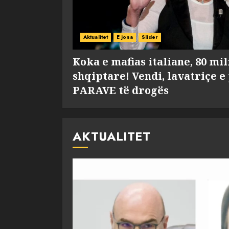
Aktualitet
E jona
Slider
Koka e mafias italiane, 80 mi
shqiptare! Vendi, lavatriçe e
PARAVE të drogës
AKTUALITET