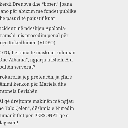
kerdi Drenova dhe “bosen” Joana
ano për abuzim me fondet publike
he pasuri të pajustifikuar
ncidenti në ndeshjen Apolonia-
ramshi, nis procedim penal për
oço Kokëdhimën (VIDEO)
OTO/ Persona të maskuar sulmuan
One Albania”, ngjarja u fsheh. A u
odhën serverat?
rokuroria jep pretencën, ja çfarë
ënimi kërkon për Mariela dhe
ntonela Berishën
Ai që drejtonte makinën më ngjau
e Talo Çelën”, dëshmia e Nuredin
umanit flet për PERSONAT që e
lagosën!