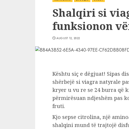
Shalqiri si via
funksionon vë
AUGUST 12, 2022
Kështu siç e dëgjuat! Sipas d
shërbejë si viagra natyrale p
kryer u vu re se 24 burra që
përmirësuan ndjeshëm pas kon
fruti.
Kjo sepse citrolina, një ami
shalqini mund të trajtojë disf