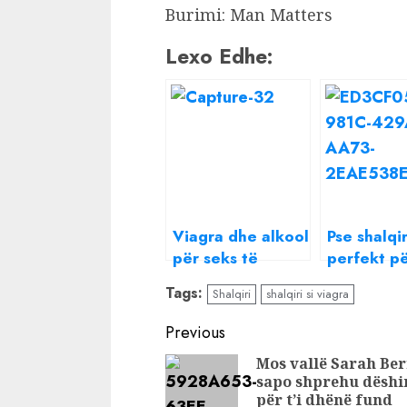
Burimi: Man Matters
Lexo Edhe:
Viagra dhe alkool
Pse shalqi
për seks të
perfekt pë
pandërprerë i riu,
e nxehta!
Tags:
Shalqiri
shalqiri si viagra
përfundon me
penis të thyer në
Continue
Previous
spital
Reading
Mos vallë Sarah Ber
sapo shprehu dëshi
për t’i dhënë fund