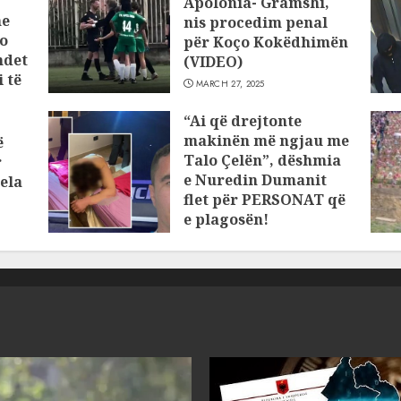
Apolonia- Gramshi,
he
nis procedim penal
o
për Koço Kokëdhimën
ndet
(VIDEO)
 të
MARCH 27, 2025
“Ai që drejtonte
makinën më ngjau me
ë
Talo Çelën”, dëshmia
r
e Nuredin Dumanit
ela
flet për PERSONAT që
e plagosën!
MARCH 25, 2025