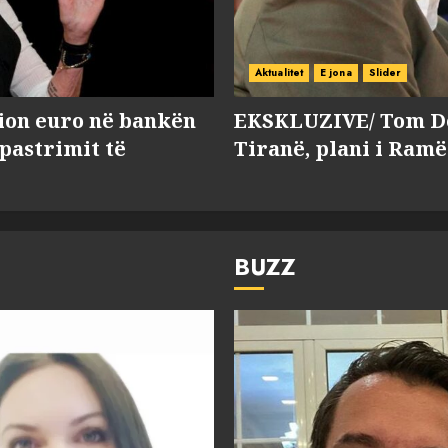
Aktualitet
E jona
Slider
lion euro në bankën
EKSKLUZIVE/ Tom Do
 pastrimit të
Tiranë, plani i Ramë
BUZZ