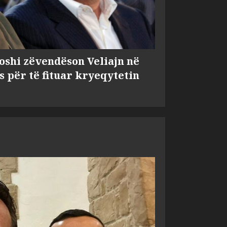
shi zëvendëson Veliajn në
s për të fituar kryeqytetin