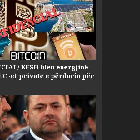
IAL/ KESH blen energjinë
EC -et private e përdorin për