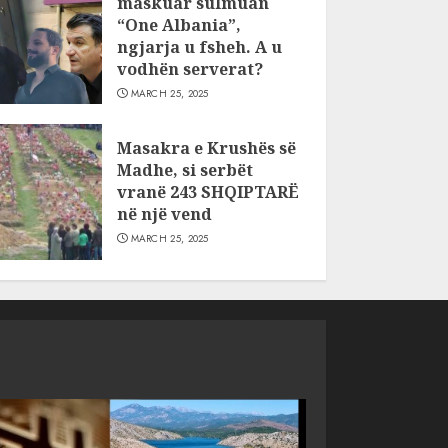
maskuar sulmuan
“One Albania”,
ngjarja u fsheh. A u
vodhën serverat?
MARCH 25, 2025
Masakra e Krushës së
Madhe, si serbët
vranë 243 SHQIPTARË
në një vend
MARCH 25, 2025