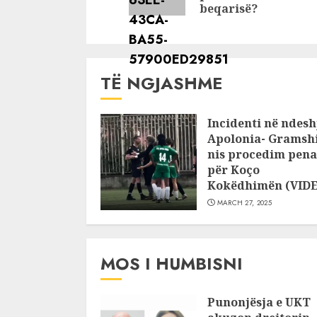
beqarisë?
TË NGJASHME
Incidenti në ndesh
Apolonia- Gramshi
nis procedim pena
për Koço
Kokëdhimën (VID
MARCH 27, 2025
MOS I HUMBISNI
Punonjësja e UKT