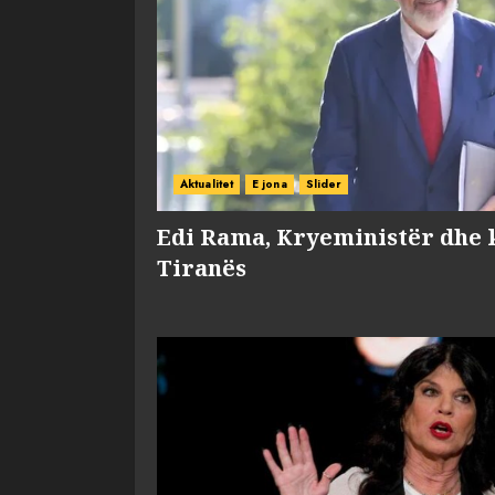
Aktualitet
E jona
Slider
Edi Rama, Kryeministër dhe 
Tiranës