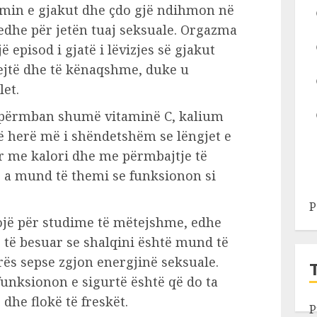
imin e gjakut dhe çdo gjë ndihmon në
 edhe për jetën tuaj seksuale. Orgazma
ë episod i gjatë i lëvizjes së gjakut
ejtë dhe të kënaqshme, duke u
let.
it përmban shumë vitaminë C, kalium
më herë më i shëndetshëm se lëngjet e
ur me kalori dhe me përmbajtje të
i, a mund të themi se funksionon si
P
ojë për studime të mëtejshme, edhe
 të besuar se shalqini është mund të
rës sepse zgjon energjinë seksuale.
funksionon e sigurtë është që do ta
dhe flokë të freskët.
P