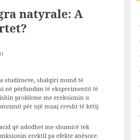
gra natyrale: A
rtet?
isa studimeve, shalqiri mund të
asi në përfundim të eksperimentit të
 kishin probleme me ereksionin u
sumit për një muaj rresht të këtij
noacid që ndodhet me shumicë tek
unksionin erektil pa efekte anësore.