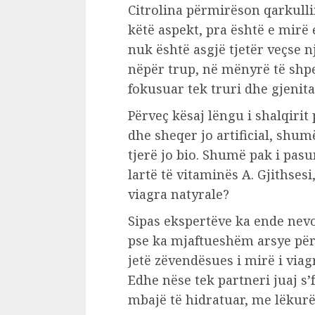
Citrolina përmirëson qarkull
këtë aspekt, pra është e mirë
nuk është asgjë tjetër veçse nj
nëpër trup, në mënyrë të shp
fokusuar tek truri dhe gjenita
Përveç kësaj lëngu i shalqir
dhe sheqer jo artificial, shu
tjerë jo bio. Shumë pak i pas
lartë të vitaminës A. Gjithses
viagra natyrale?
Sipas ekspertëve ka ende nev
pse ka mjaftueshëm arsye për
jetë zëvendësues i mirë i viag
Edhe nëse tek partneri juaj s’
mbajë të hidratuar, me lëkurë 