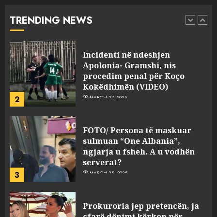
“bosen” Joana Nano për
abuzim me fondet publike dhe
TRENDING NEWS
pasuri të pajustifikuar
1
JULY 24, 2025
Incidenti në ndeshjen
Apolonia- Gramshi, nis
procedim penal për Koço
Kokëdhimën (VIDEO)
2
MARCH 27, 2025
FOTO/ Persona të maskuar
sulmuan “One Albania”,
ngjarja u fsheh. A u vodhën
serverat?
3
MARCH 25, 2025
Prokuroria jep pretencën, ja
çfarë dënimi kërkon për