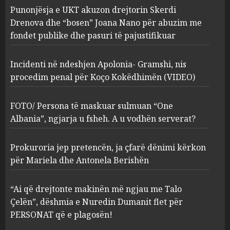
Punonjësja e UKT akuzon drejtorin Skerdi
Apolonia- Gramshi, nis
procedim penal për Koço
Drenova dhe “bosen” Joana Nano për abuzim me
Kokëdhimën (VIDEO)
fondet publike dhe pasuri të pajustifikuar
2
MARCH 27, 2025
Incidenti në ndeshjen Apolonia- Gramshi, nis
procedim penal për Koço Kokëdhimën (VIDEO)
FOTO/ Persona të maskuar
sulmuan “One Albania”,
ngjarja u fsheh. A u vodhën
FOTO/ Persona të maskuar sulmuan “One
serverat?
Albania”, ngjarja u fsheh. A u vodhën serverat?
3
MARCH 25, 2025
Prokuroria jep pretencën, ja çfarë dënimi kërkon
Prokuroria jep pretencën, ja
për Mariela dhe Antonela Berishën
çfarë dënimi kërkon për
Mariela dhe Antonela
“Ai që drejtonte makinën më ngjau me Talo
Berishën
Çelën”, dëshmia e Nuredin Dumanit flet për
4
MARCH 25, 2025
PERSONAT që e plagosën!