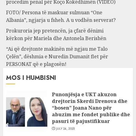
procedim penal për Koço Kokëdhimën (VIDEO)
FOTO/ Persona të maskuar sulmuan “One
Albania”, ngjarja u fsheh. A u vodhën serverat?
Prokuroria jep pretencën, ja çfarë dënimi
kërkon për Mariela dhe Antonela Berishën
“Ai që drejtonte makinën më ngjau me Talo
Çelën”, dëshmia e Nuredin Dumanit flet për
PERSONAT që e plagosën!
MOS I HUMBISNI
Punonjësja e UKT akuzon
drejtorin Skerdi Drenova dhe
“bosen” Joana Nano për
abuzim me fondet publike dhe
pasuri të pajustifikuar
JULY 24, 2025