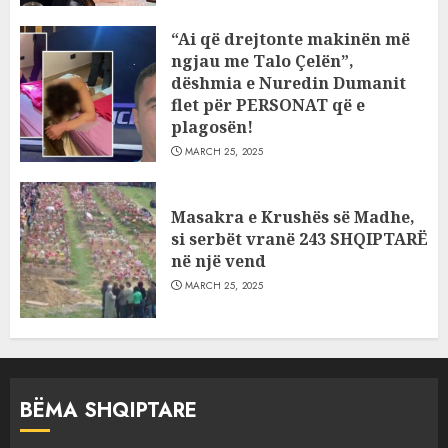
“Ai që drejtonte makinën më
ngjau me Talo Çelën”,
dëshmia e Nuredin Dumanit
flet për PERSONAT që e
plagosën!
MARCH 25, 2025
Masakra e Krushës së Madhe,
si serbët vranë 243 SHQIPTARË
në një vend
MARCH 25, 2025
BËMA SHQIPTARE