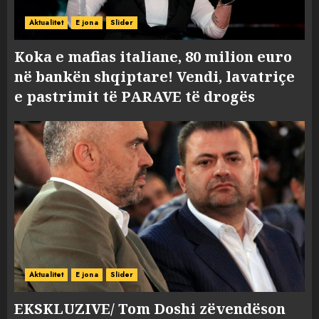
Aktualitet
E jona
Slider
Koka e mafias italiane, 80 milion euro
në bankën shqiptare! Vendi, lavatriçe
e pastrimit të PARAVE të drogës
Aktualitet
E jona
Slider
EKSKLUZIVE/ Tom Doshi zëvendëson