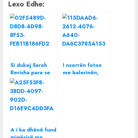
Lexo Edhe:
Si dukej Sarah
I nxorrën foton
Berisha para se
me balerinën,
të bëhej e
Redon Makashi
famshme, fotot
flet për herë të
marrin dhenë
parë pas lajmeve
se i ka dhënë
fund beqarisë
A i ka dhënë fund
miqësisë me