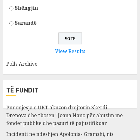
Shëngjin
Sarandë
View Results
Polls Archive
TË FUNDIT
Punonjësja e UKT akuzon drejtorin Skerdi
Drenova dhe “bosen” Joana Nano për abuzim me
fondet publike dhe pasuri të pajustifikuar
Incidenti në ndeshjen Apolonia- Gramshi, nis