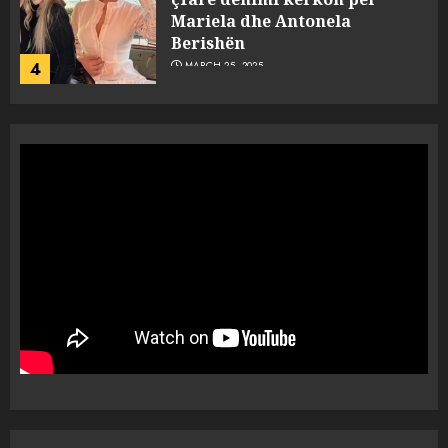
Mariela dhe Antonela
Berishën
4
MARCH 25, 2025
“Ai që drejtonte makinën më
ngjau me Talo Çelën”,
dëshmia e Nuredin Dumanit
flet për PERSONAT që e
plagosën!
5
MARCH 25, 2025
Punonjësja e UKT akuzon
drejtorin Skerdi Drenova dhe
“bosen” Joana Nano për
abuzim me fondet publike dhe
pasuri të pajustifikuar
1
JULY 24, 2025
Incidenti në ndeshjen