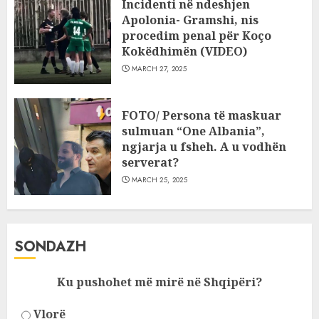
Incidenti në ndeshjen
Apolonia- Gramshi, nis
procedim penal për Koço
Kokëdhimën (VIDEO)
MARCH 27, 2025
FOTO/ Persona të maskuar
sulmuan “One Albania”,
ngjarja u fsheh. A u vodhën
serverat?
MARCH 25, 2025
SONDAZH
Ku pushohet më mirë në Shqipëri?
Vlorë