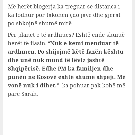
Më herët blogerja ka treguar se distanca i
ka lodhur por takohen çdo javë dhe gjërat
po shkojnë shumë mirë.
Për planet e të ardhmes? Është ende shumë
herët të flasin. “
Nuk e kemi menduar të
ardhmen. Po shijojmë këtë fazën kështu
dhe unë nuk mund të lëviz jashtë
Shqipërisë. Edhe PM ka familjen dhe
punën në Kosovë është shumë shpejt. Më
vonë nuk i dihet.”
–ka pohuar pak kohë më
parë Sarah.