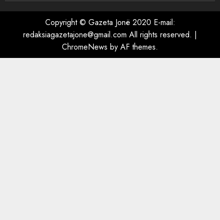
“Ai që drejtonte makinën më
ngjau me Talo Çelën”,
Copyright © Gazeta Jonë 2020 E-mail:
dëshmia e Nuredin Dumanit
redaksiagazetajone@gmail.com
All rights reserved.
|
flet për PERSONAT që e
ChromeNews
by AF themes.
plagosën!
5
MARCH 25, 2025