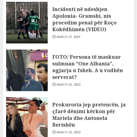
Incidenti në ndeshjen
Apolonia- Gramshi, nis
procedim penal për Koço
Kokëdhimën (VIDEO)
MARCH 27, 2025
FOTO/ Persona të maskuar
sulmuan “One Albania”,
ngjarja u fsheh. A u vodhën
serverat?
MARCH 25, 2025
Prokuroria jep pretencën, ja
çfarë dënimi kërkon për
Mariela dhe Antonela
Berishën
MARCH 25, 2025