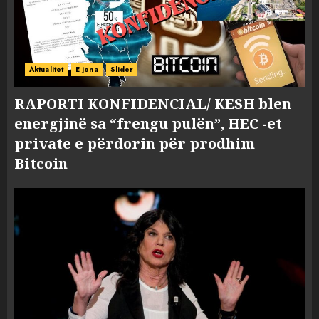
Aktualitet
E jona
Slider
RAPORTI KONFIDENCIAL/ KESH blen
energjinë sa “frengu pulën”, HEC -et
private e përdorin për prodhim
Bitcoin