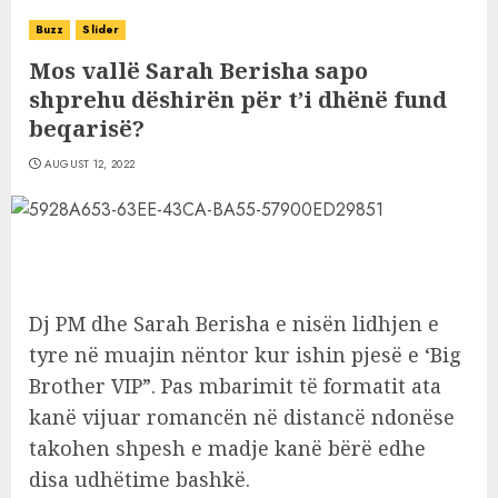
Buzz
Slider
Mos vallë Sarah Berisha sapo
shprehu dëshirën për t’i dhënë fund
beqarisë?
AUGUST 12, 2022
Dj PM dhe Sarah Berisha e nisën lidhjen e
tyre në muajin nëntor kur ishin pjesë e ‘Big
Brother VIP”. Pas mbarimit të formatit ata
kanë vijuar romancën në distancë ndonëse
takohen shpesh e madje kanë bërë edhe
disa udhëtime bashkë.