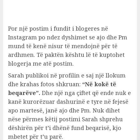
Por një postim i fundit i blogeres në
Instagram po ndez dyshimet se ajo dhe Pm
mund të kenë nisur të mendojnë për të
ardhmen. Të paktën kështu lë të kuptohet
blogerja me atë postim.
Sarah publikoi në profilin e saj një llokum
dhe krahas fotos shkruan:
“Në kokë të
beqarëve”.
Dhe një nga çiftet që ende nuk e
kanë kurorëzuar dashurinë e tyre në fejesë
apo martesë, janë ajo dhe Pm. Nuk dihet
nëse përmes këtij postimi Sarah shprehu
dëshirën për t’i dhënë fund beqarisë, kjo
mbetet për t’u parë.