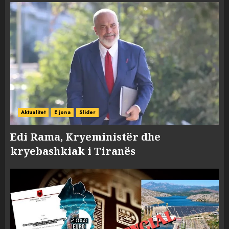
Aktualitet
E jona
Slider
Edi Rama, Kryeministër dhe
kryebashkiak i Tiranës