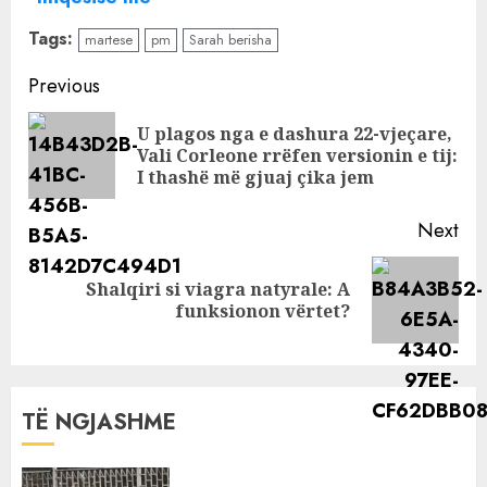
Sabianin? Flet më
Tags:
martese
pm
Sarah berisha
në fund Iliri,
tregon arsyen
Continue
Previous
pse nuk i shkoi në
Reading
emision Donaldit
U plagos nga e dashura 22-vjeçare,
Pre
Vali Corleone rrëfen versionin e tij:
pos
I thashë më gjuaj çika jem
Next
Shalqiri si viagra natyrale: A
Next
funksionon vërtet?
post:
TË NGJASHME