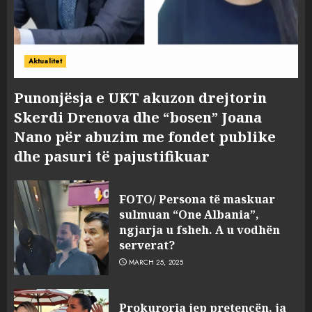
Aktualitet
Punonjësja e UKT akuzon drejtorin
Skerdi Drenova dhe “bosen” Joana
Nano për abuzim me fondet publike
dhe pasuri të pajustifikuar
FOTO/ Persona të maskuar
sulmuan “One Albania”,
ngjarja u fsheh. A u vodhën
serverat?
MARCH 25, 2025
Prokuroria jep pretencën, ja