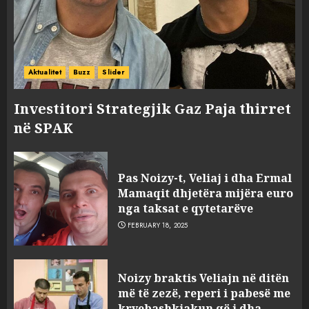
Aktualitet
Buzz
Slider
Investitori Strategjik Gaz Paja thirret
në SPAK
Pas Noizy-t, Veliaj i dha Ermal
Mamaqit dhjetëra mijëra euro
nga taksat e qytetarëve
FEBRUARY 18, 2025
FOTO/ Persona të maskuar
Noizy braktis Veliajn në ditën
sulmuan “One Albania”,
më të zezë, reperi i pabesë me
ngjarja u fsheh. A u vodhën
kryebashkiakun që i dha