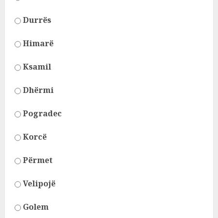
Durrës
Himarë
Ksamil
Dhërmi
Pogradec
Korcë
Përmet
Velipojë
Golem