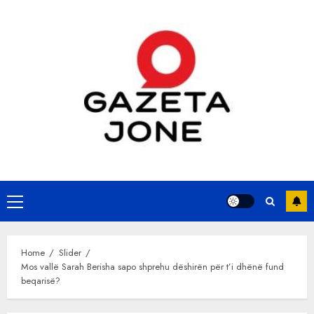
Skip
to
content
Primary
Menu
Home
Slider
Mos vallë Sarah Berisha sapo shprehu dëshirën për t’i dhënë fund
beqarisë?