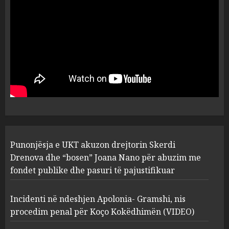
flet për PERSONAT që e
plagosën!
5
MARCH 25, 2025
Punonjësja e UKT akuzon
drejtorin Skerdi Drenova dhe
“bosen” Joana Nano për
abuzim me fondet publike dhe
pasuri të pajustifikuar
1
JULY 24, 2025
Incidenti në ndeshjen
Punonjësja e UKT akuzon drejtorin Skerdi
Apolonia- Gramshi, nis
procedim penal për Koço
Drenova dhe “bosen” Joana Nano për abuzim me
Kokëdhimën (VIDEO)
fondet publike dhe pasuri të pajustifikuar
2
MARCH 27, 2025
Incidenti në ndeshjen Apolonia- Gramshi, nis
procedim penal për Koço Kokëdhimën (VIDEO)
FOTO/ Persona të maskuar
sulmuan “One Albania”,