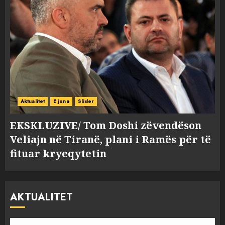
Aktualitet
E jona
Slider
EKSKLUZIVE/ Tom Doshi zëvendëson
Veliajn në Tiranë, plani i Ramës për të
fituar kryeqytetin
AKTUALITET