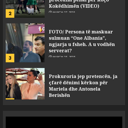
2
MARCH 27, 2025
FOTO/ Persona të maskuar
sulmuan “One Albania”,
ngjarja u fsheh. A u vodhën
serverat?
3
MARCH 25, 2025
Prokuroria jep pretencën, ja
çfarë dënimi kërkon për
Mariela dhe Antonela
Berishën
4
MARCH 25, 2025
“Ai që drejtonte makinën më
ngjau me Talo Çelën”,
dëshmia e Nuredin Dumanit