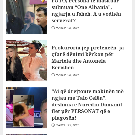
FOTO/ Persona të maskuar
sulmuan “One Albania”,
ngjarja u fsheh. A u vodhën
serverat?
MARCH 25, 2025
Prokuroria jep pretencën, ja
çfarë dënimi kërkon për
Mariela dhe Antonela
Berishën
MARCH 25, 2025
“Ai që drejtonte makinën më
ngjau me Talo Çelën”,
dëshmia e Nuredin Dumanit
flet për PERSONAT që e
plagosën!
MARCH 25, 2025