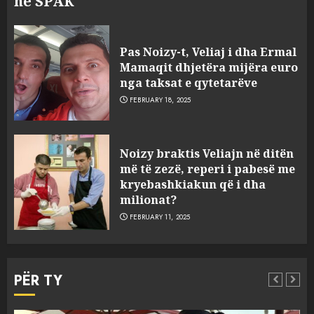
në SPAK
Pas Noizy-t, Veliaj i dha Ermal
Mamaqit dhjetëra mijëra euro
nga taksat e qytetarëve
FEBRUARY 18, 2025
FOTO/ Persona të maskuar
Noizy braktis Veliajn në ditën
sulmuan “One Albania”,
më të zezë, reperi i pabesë me
ngjarja u fsheh. A u vodhën
kryebashkiakun që i dha
serverat?
milionat?
3
MARCH 25, 2025
FEBRUARY 11, 2025
Prokuroria jep pretencën, ja
çfarë dënimi kërkon për
PËR TY
Mariela dhe Antonela
Berishën
MARCH 25, 2025