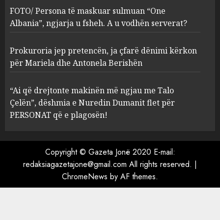
ngjarja u fsheh. A u vodhën
FOTO/ Persona të maskuar sulmuan “One
serverat?
Albania”, ngjarja u fsheh. A u vodhën serverat?
3
MARCH 25, 2025
Prokuroria jep pretencën, ja çfarë dënimi kërkon
Prokuroria jep pretencën, ja
për Mariela dhe Antonela Berishën
çfarë dënimi kërkon për
Mariela dhe Antonela
“Ai që drejtonte makinën më ngjau me Talo
Berishën
Çelën”, dëshmia e Nuredin Dumanit flet për
4
MARCH 25, 2025
PERSONAT që e plagosën!
“Ai që drejtonte makinën më
ngjau me Talo Çelën”,
Copyright © Gazeta Jonë 2020 E-mail:
dëshmia e Nuredin Dumanit
redaksiagazetajone@gmail.com
All rights reserved.
|
flet për PERSONAT që e
ChromeNews
by AF themes.
plagosën!
5
MARCH 25, 2025