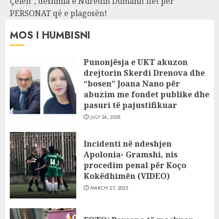
Çelën”, dëshmia e Nuredin Dumanit flet për
PERSONAT që e plagosën!
MOS I HUMBISNI
Punonjësja e UKT akuzon
drejtorin Skerdi Drenova dhe
“bosen” Joana Nano për
abuzim me fondet publike dhe
pasuri të pajustifikuar
JULY 24, 2025
Incidenti në ndeshjen
Apolonia- Gramshi, nis
procedim penal për Koço
Kokëdhimën (VIDEO)
MARCH 27, 2025