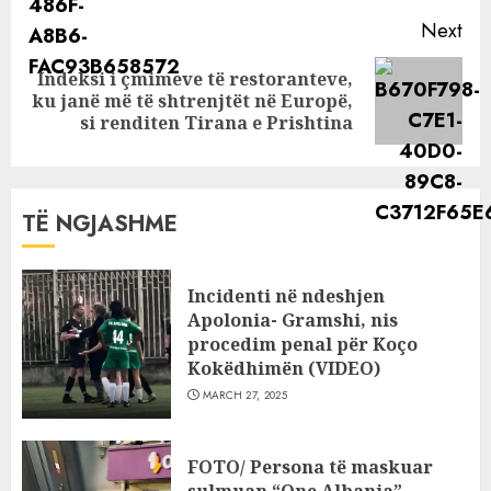
Next
Indeksi i çmimeve të restoranteve,
Next
ku janë më të shtrenjtët në Europë,
post:
si renditen Tirana e Prishtina
TË NGJASHME
Incidenti në ndeshjen
Apolonia- Gramshi, nis
procedim penal për Koço
Kokëdhimën (VIDEO)
MARCH 27, 2025
FOTO/ Persona të maskuar