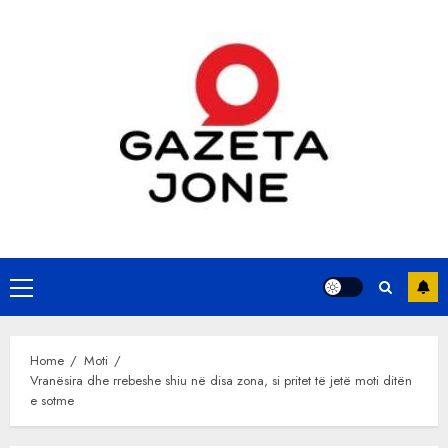
Skip
to
content
Primary
Menu
Home
Moti
Vranësira dhe rrebeshe shiu në disa zona, si pritet të jetë moti ditën
e sotme