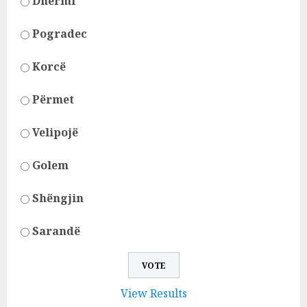
Dhërmi
Pogradec
Korcë
Përmet
Velipojë
Golem
Shëngjin
Sarandë
View Results