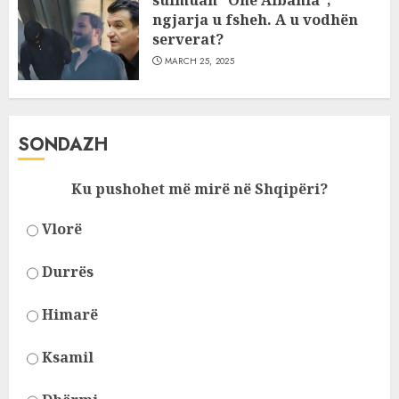
sulmuan “One Albania”,
ngjarja u fsheh. A u vodhën
serverat?
MARCH 25, 2025
SONDAZH
Ku pushohet më mirë në Shqipëri?
Vlorë
Durrës
Himarë
Ksamil