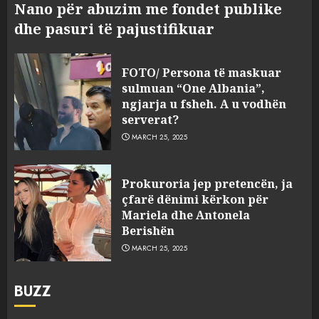
Nano për abuzim me fondet publike
dhe pasuri të pajustifikuar
FOTO/ Persona të maskuar
sulmuan “One Albania”,
ngjarja u fsheh. A u vodhën
serverat?
MARCH 25, 2025
Prokuroria jep pretencën, ja
çfarë dënimi kërkon për
Mariela dhe Antonela
Berishën
MARCH 25, 2025
BUZZ