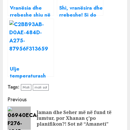
Vranësia dhe
Shi, vranësira dhe
rrebeshe shiu në
rrebeshe! Si do
këto zona, si
të jetë moti për
parashikohet
ditën e sotme
moti për ditën e
sotme
Ulje
temperaturash
dhe rrebeshe
Tags:
Moti
moti sot
shiu në të gjithë
vendin, si
Continue
Previous
parashikohet të
Reading
jetë moti për
Jaman dhe Seher më në fund të
Pre
ditën e sotme
lumtur, por Xhanan ç’po
pos
planifikon?! Sot në “Amaneti”