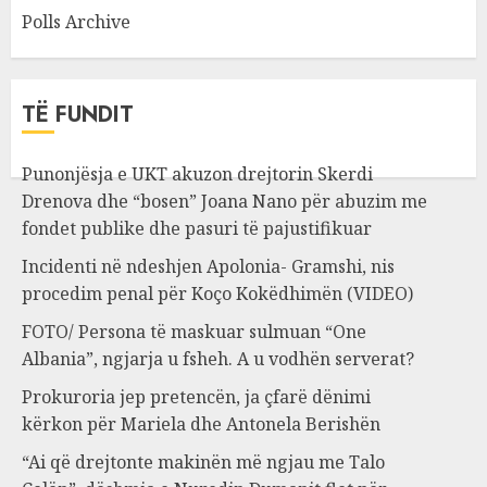
Polls Archive
TË FUNDIT
Punonjësja e UKT akuzon drejtorin Skerdi
Drenova dhe “bosen” Joana Nano për abuzim me
fondet publike dhe pasuri të pajustifikuar
Incidenti në ndeshjen Apolonia- Gramshi, nis
procedim penal për Koço Kokëdhimën (VIDEO)
FOTO/ Persona të maskuar sulmuan “One
Albania”, ngjarja u fsheh. A u vodhën serverat?
Prokuroria jep pretencën, ja çfarë dënimi
kërkon për Mariela dhe Antonela Berishën
“Ai që drejtonte makinën më ngjau me Talo