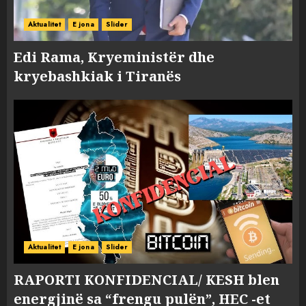
Aktualitet
E jona
Slider
Edi Rama, Kryeministër dhe
kryebashkiak i Tiranës
Aktualitet
E jona
Slider
RAPORTI KONFIDENCIAL/ KESH blen
energjinë sa “frengu pulën”, HEC -et