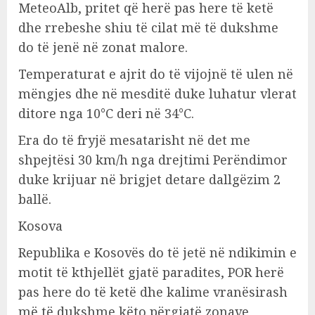
MeteoAlb, pritet që herë pas here të ketë
dhe rrebeshe shiu të cilat më të dukshme
do të jenë në zonat malore.
Temperaturat e ajrit do të vijojnë të ulen në
mëngjes dhe në mesditë duke luhatur vlerat
ditore nga 10°C deri në 34°C.
Era do të fryjë mesatarisht në det me
shpejtësi 30 km/h nga drejtimi Perëndimor
duke krijuar në brigjet detare dallgëzim 2
ballë.
Kosova
Republika e Kosovës do të jetë në ndikimin e
motit të kthjellët gjatë paradites, POR herë
pas here do të ketë dhe kalime vranësirash
më të dukshme këto përgjatë zonave