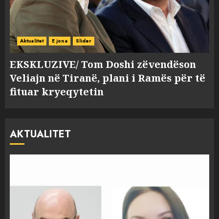
Aktualitet
E jona
Slider
EKSKLUZIVE/ Tom Doshi zëvendëson
Veliajn në Tiranë, plani i Ramës për të
fituar kryeqytetin
AKTUALITET