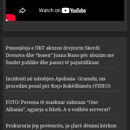
drejtorin Skerdi Drenova dhe
“bosen” Joana Nano për
abuzim me fondet publike dhe
pasuri të pajustifikuar
1
JULY 24, 2025
Incidenti në ndeshjen
Punonjësja e UKT akuzon drejtorin Skerdi
Apolonia- Gramshi, nis
procedim penal për Koço
Drenova dhe “bosen” Joana Nano për abuzim me
Kokëdhimën (VIDEO)
fondet publike dhe pasuri të pajustifikuar
2
MARCH 27, 2025
Incidenti në ndeshjen Apolonia- Gramshi, nis
procedim penal për Koço Kokëdhimën (VIDEO)
FOTO/ Persona të maskuar
sulmuan “One Albania”,
ngjarja u fsheh. A u vodhën
FOTO/ Persona të maskuar sulmuan “One
serverat?
Albania”, ngjarja u fsheh. A u vodhën serverat?
3
MARCH 25, 2025
Prokuroria jep pretencën, ja çfarë dënimi kërkon