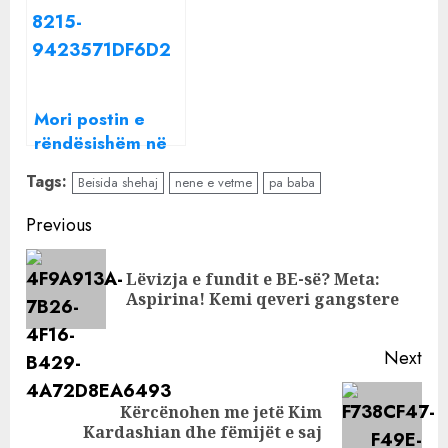
Dashuri! Faktoj
për ndarjen para
gjithçka që
një viti: Po kaloj
them…
një fazë…
Mori postin e
rëndësishëm në
partinë e Ilir
Tags:
Beisida shehaj
nene e vetme
pa baba
Metës, Brisida
Shehaj bën
Continue
Previous
paralajmërimin e
Reading
bujshëm: Ja çfarë
Lëvizja e fundit e BE-së? Meta:
Pre
do të ndodhë
Aspirina! Kemi qeveri gangstere
pos
nesër
Next
Kërcënohen me jetë Kim
Next
Kardashian dhe fëmijët e saj
post: