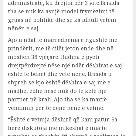
administratë, ku drejtoi për 3 vite.Brisida
tha se nuk ka asnjë model frymëzimi të
gruas në politikë dhe se ka idhull vetëm
nënën e saj.
Ajo u ndal te marrëdhënia e ngushtë me
prindërit, me të cilët jeton ende dhe në
moshën 38 vjeçare. Rudina e pyeti
drejtpërdrejtë nëse një ndër dëshirat e saj
është të bëhet dhe vetë nënë. Brisida u
shpreh se kjo është dëshira e saj më e
madhe, edhe nëse nuk do të ketë një
partner në krah. Ajo tha se ka marrë
vendimin për të qenë nënë e vetme.
“Është e vetmja dëshirë që kam patur. Sa
herë diskutoja me mikeshat e mia të