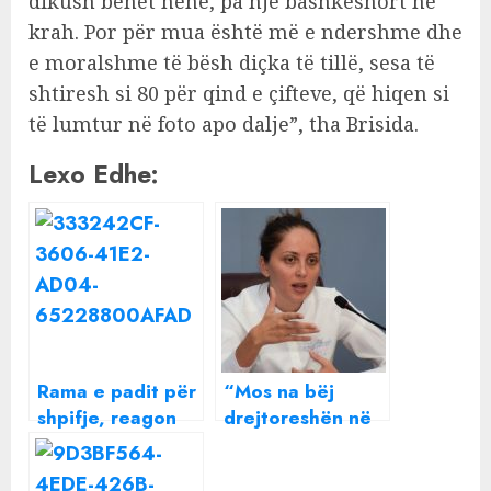
dikush bëhet nënë, pa një bashkëshort në
krah. Por për mua është më e ndershme dhe
e moralshme të bësh diçka të tillë, sesa të
shtiresh si 80 për qind e çifteve, që hiqen si
të lumtur në foto apo dalje”, tha Brisida.
Lexo Edhe:
Rama e padit për
“Mos na bëj
shpifje, reagon
drejtoreshën në
për herë të parë
shtëpi”, Brisida
Brisida Shehaj:
Shehaj tregon