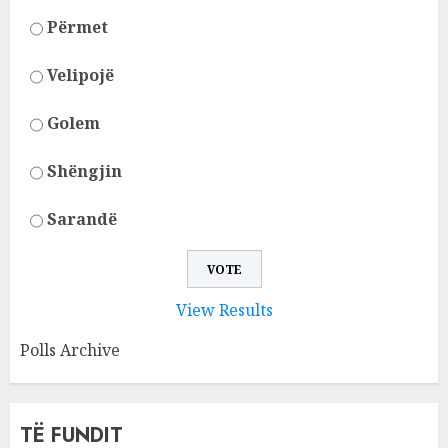
Përmet
Velipojë
Golem
Shëngjin
Sarandë
View Results
Polls Archive
TË FUNDIT