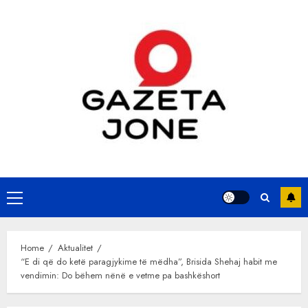
Skip
to
content
Primary
Menu
Home
Aktualitet
“E di që do ketë paragjykime të mëdha”, Brisida Shehaj habit me
vendimin: Do bëhem nënë e vetme pa bashkëshort