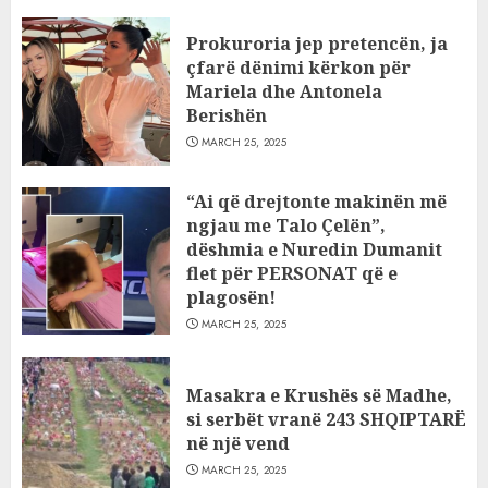
Prokuroria jep pretencën, ja
çfarë dënimi kërkon për
Mariela dhe Antonela
Berishën
MARCH 25, 2025
“Ai që drejtonte makinën më
ngjau me Talo Çelën”,
dëshmia e Nuredin Dumanit
flet për PERSONAT që e
plagosën!
MARCH 25, 2025
Masakra e Krushës së Madhe,
si serbët vranë 243 SHQIPTARË
në një vend
MARCH 25, 2025