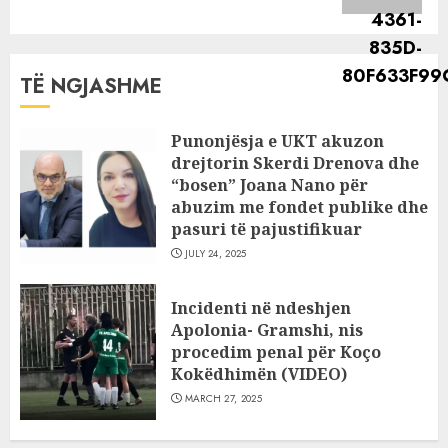
TË NGJASHME
Punonjësja e UKT akuzon
drejtorin Skerdi Drenova dhe
“bosen” Joana Nano për
abuzim me fondet publike dhe
pasuri të pajustifikuar
JULY 24, 2025
Incidenti në ndeshjen
Apolonia- Gramshi, nis
procedim penal për Koço
Kokëdhimën (VIDEO)
MARCH 27, 2025