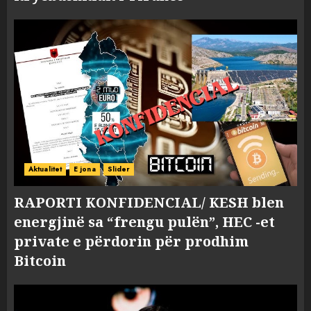
Aktualitet
E jona
Slider
RAPORTI KONFIDENCIAL/ KESH blen
energjinë sa “frengu pulën”, HEC -et
private e përdorin për prodhim
Bitcoin