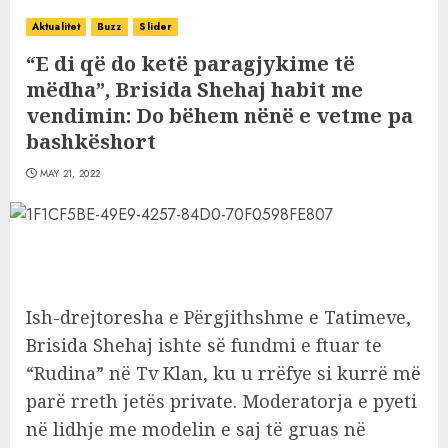
Aktualitet
Buzz
Slider
“E di që do ketë paragjykime të
mëdha”, Brisida Shehaj habit me
vendimin: Do bëhem nënë e vetme pa
bashkëshort
MAY 21, 2022
Ish-drejtoresha e Përgjithshme e Tatimeve,
Brisida Shehaj ishte së fundmi e ftuar te
“Rudina” në Tv Klan, ku u rrëfye si kurrë më
parë rreth jetës private. Moderatorja e pyeti
në lidhje me modelin e saj të gruas në