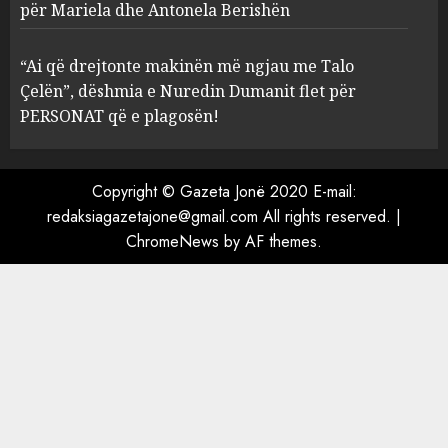
Prokuroria jep pretencën, ja
për Mariela dhe Antonela Berishën
çfarë dënimi kërkon për
Mariela dhe Antonela
“Ai që drejtonte makinën më ngjau me Talo
Berishën
Çelën”, dëshmia e Nuredin Dumanit flet për
4
MARCH 25, 2025
PERSONAT që e plagosën!
“Ai që drejtonte makinën më
ngjau me Talo Çelën”,
Copyright © Gazeta Jonë 2020 E-mail:
dëshmia e Nuredin Dumanit
redaksiagazetajone@gmail.com
All rights reserved.
|
flet për PERSONAT që e
ChromeNews
by AF themes.
plagosën!
5
MARCH 25, 2025