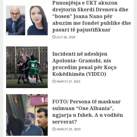
Punonjësja e UKT akuzon
drejtorin Skerdi Drenova dhe
“bosen” Joana Nano për
abuzim me fondet publike dhe
pasuri të pajustifikuar
JULY 24, 2025
Incidenti në ndeshjen
Apolonia- Gramshi, nis
procedim penal për Koço
Kokëdhimën (VIDEO)
MARCH 27, 2025
FOTO/ Persona të maskuar
sulmuan “One Albania”,
ngjarja u fsheh. A u vodhën
serverat?
MARCH 25, 2025