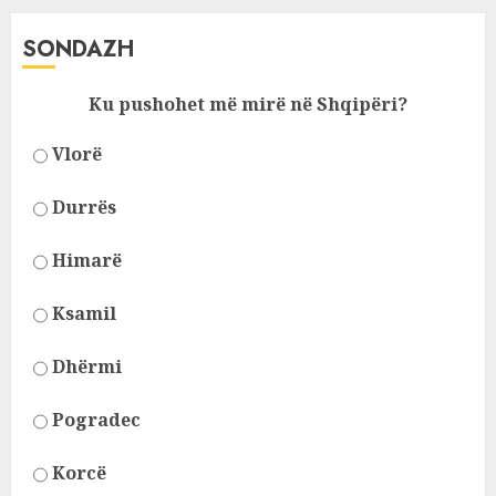
SONDAZH
Ku pushohet më mirë në Shqipëri?
Vlorë
Durrës
Himarë
Ksamil
Dhërmi
Pogradec
Korcë