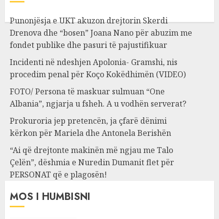
Punonjësja e UKT akuzon drejtorin Skerdi
Drenova dhe “bosen” Joana Nano për abuzim me
fondet publike dhe pasuri të pajustifikuar
Incidenti në ndeshjen Apolonia- Gramshi, nis
procedim penal për Koço Kokëdhimën (VIDEO)
FOTO/ Persona të maskuar sulmuan “One
Albania”, ngjarja u fsheh. A u vodhën serverat?
Prokuroria jep pretencën, ja çfarë dënimi
kërkon për Mariela dhe Antonela Berishën
“Ai që drejtonte makinën më ngjau me Talo
Çelën”, dëshmia e Nuredin Dumanit flet për
PERSONAT që e plagosën!
MOS I HUMBISNI