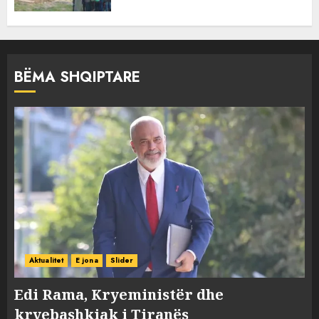
BËMA SHQIPTARE
Aktualitet
E jona
Slider
Edi Rama, Kryeministër dhe
kryebashkiak i Tiranës