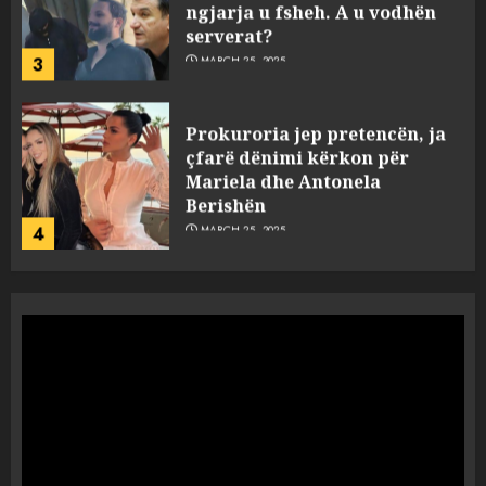
ngjarja u fsheh. A u vodhën
serverat?
3
MARCH 25, 2025
Prokuroria jep pretencën, ja
çfarë dënimi kërkon për
Mariela dhe Antonela
Berishën
4
MARCH 25, 2025
“Ai që drejtonte makinën më
ngjau me Talo Çelën”,
dëshmia e Nuredin Dumanit
flet për PERSONAT që e
plagosën!
5
MARCH 25, 2025
Punonjësja e UKT akuzon