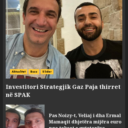
Aktualitet
Buzz
Slider
Investitori Strategjik Gaz Paja thirret
në SPAK
Pas Noizy-t, Veliaj i dha Ermal
Mamaqit dhjetëra mijëra euro
nga taksat e qytetarëve