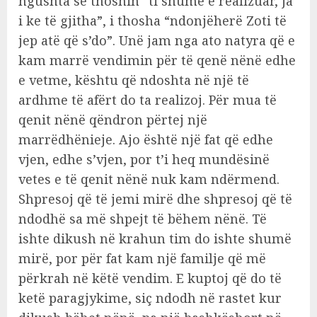
ngushta se thoshin “ti shumë e realizuar, ja
i ke të gjitha”, i thosha “ndonjëherë Zoti të
jep atë që s’do”. Unë jam nga ato natyra që e
kam marrë vendimin për të qenë nënë edhe
e vetme, kështu që ndoshta në një të
ardhme të afërt do ta realizoj. Për mua të
qenit nënë qëndron përtej një
marrëdhënieje. Ajo është një fat që edhe
vjen, edhe s’vjen, por t’i heq mundësinë
vetes e të qenit nënë nuk kam ndërmend.
Shpresoj që të jemi mirë dhe shpresoj që të
ndodhë sa më shpejt të bëhem nënë. Të
ishte dikush në krahun tim do ishte shumë
mirë, por për fat kam një familje që më
përkrah në këtë vendim. E kuptoj që do të
ketë paragjykime, siç ndodh në rastet kur