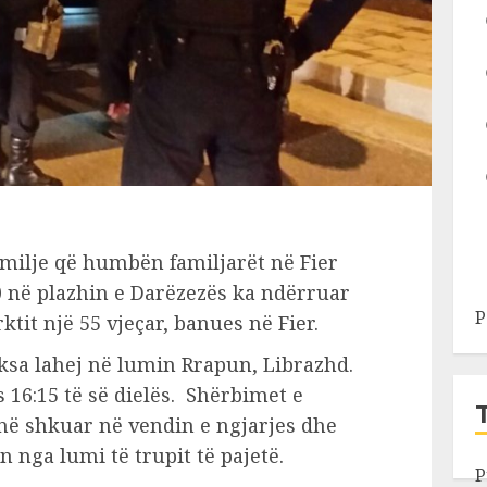
familje që humbën familjarët në Fier
0 në plazhin e Darëzezës ka ndërruar
P
rktit një 55 vjeçar, banues në Fier.
ksa lahej në lumin Rrapun, Librazhd.
 16:15 të së dielës. Shërbimet e
anë shkuar në vendin e ngjarjes dhe
 nga lumi të trupit të pajetë.
P