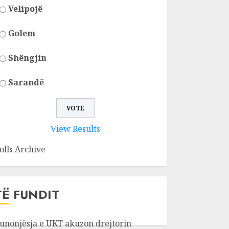
Velipojë
Golem
Shëngjin
Sarandë
View Results
olls Archive
TË FUNDIT
unonjësja e UKT akuzon drejtorin