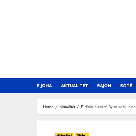
Skip
to
content
E JONA
AKTUALITET
RAJON
BOTË
Home
Aktualitet
E dielë e zezë! Dy të vdekur dh
Aktualitet
Slider