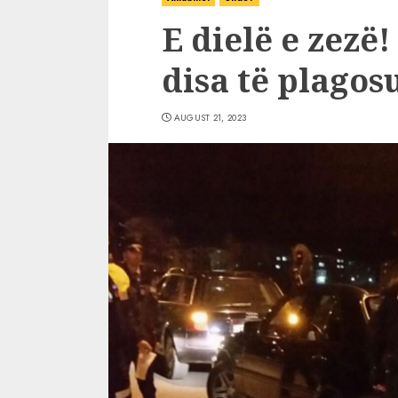
E dielë e zezë
disa të plagos
AUGUST 21, 2023