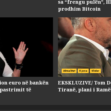
sa “frengu pulën”, H
prodhim Bitcoin
Aktualitet
E jona
Slider
lion euro në bankën
EKSKLUZIVE/ Tom Do
 pastrimit të
Tiranë, plani i Ramë