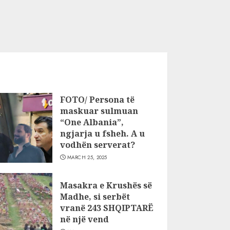
FOTO/ Persona të
maskuar sulmuan
“One Albania”,
ngjarja u fsheh. A u
vodhën serverat?
MARCH 25, 2025
Masakra e Krushës së
Madhe, si serbët
vranë 243 SHQIPTARË
në një vend