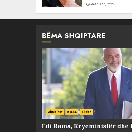
MARCH 25, 2025
BËMA SHQIPTARE
Aktualitet
E jona
Slider
Edi Rama, Kryeministër dhe 