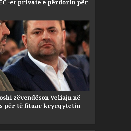
EC -et private e përdorin për
shi zëvendëson Veliajn në
s për të fituar kryeqytetin