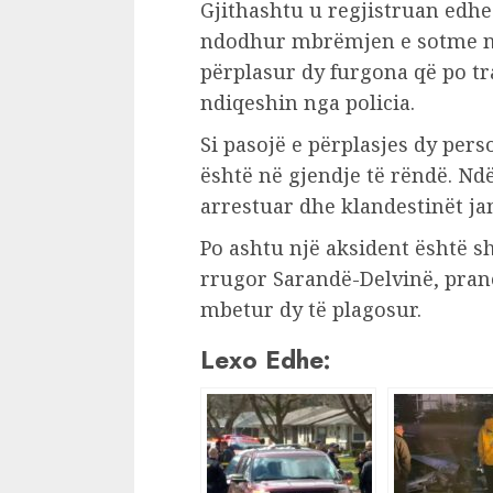
Gjithashtu u regjistruan edhe 
ndodhur mbrëmjen e sotme në h
përplasur dy furgona që po t
ndiqeshin nga policia.
Si pasojë e përplasjes dy pers
është në gjendje të rëndë. Nd
arrestuar dhe klandestinët ja
Po ashtu një aksident është 
rrugor Sarandë-Delvinë, pranë
mbetur dy të plagosur.
Lexo Edhe: