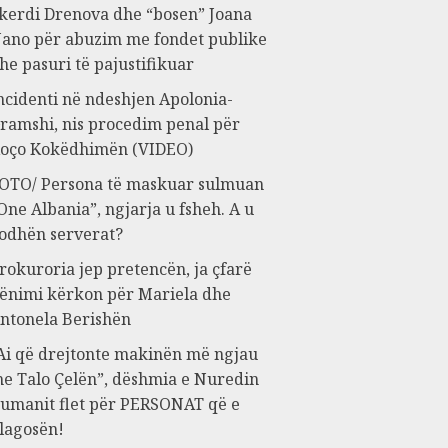
kerdi Drenova dhe “bosen” Joana
ano për abuzim me fondet publike
he pasuri të pajustifikuar
ncidenti në ndeshjen Apolonia-
ramshi, nis procedim penal për
oço Kokëdhimën (VIDEO)
OTO/ Persona të maskuar sulmuan
One Albania”, ngjarja u fsheh. A u
odhën serverat?
rokuroria jep pretencën, ja çfarë
ënimi kërkon për Mariela dhe
ntonela Berishën
Ai që drejtonte makinën më ngjau
e Talo Çelën”, dëshmia e Nuredin
umanit flet për PERSONAT që e
lagosën!