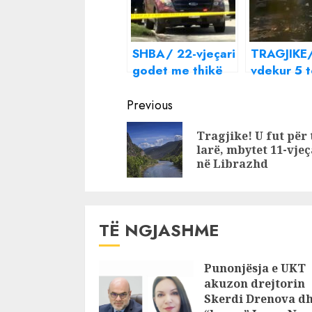
SHBA/ 22-vjeçari
TRAGJIKE/
godet me thikë
vdekur 5 
kalimtarët, 4 të
plagosur 
Continue
vdekur dhe disa
Korçë
Previous
të plagosur
Reading
Tragjike! U fut për 
larë, mbytet 11-vjeç
në Librazhd
TË NGJASHME
Punonjësja e UKT
akuzon drejtorin
Skerdi Drenova d