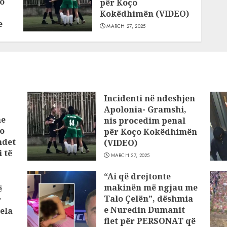
o
për Koço
Kokëdhimën (VIDEO)
e
MARCH 27, 2025
Incidenti në ndeshjen
Apolonia- Gramshi,
he
nis procedim penal
o
për Koço Kokëdhimën
ndet
(VIDEO)
 të
MARCH 27, 2025
“Ai që drejtonte
makinën më ngjau me
ë
Talo Çelën”, dëshmia
r
e Nuredin Dumanit
ela
flet për PERSONAT që