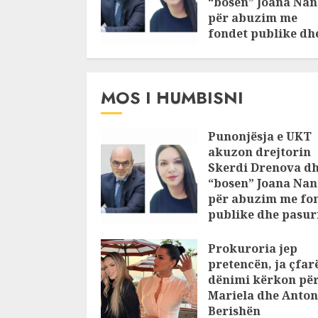
“bosen” Joana Nan
për abuzim me
fondet publike dh
pasuri të
pajustifikuar
JULY 24, 2025
MOS I HUMBISNI
Punonjësja e UKT
akuzon drejtorin
Skerdi Drenova d
“bosen” Joana Nan
për abuzim me fo
publike dhe pasuri
pajustifikuar
Prokuroria jep
JULY 24, 2025
pretencën, ja çfar
dënimi kërkon pë
Mariela dhe Anton
Berishën