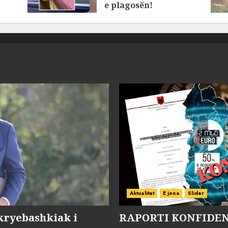
e plagosën!
MARCH 25, 2025
Aktualitet
E jona
Slider
kryebashkiak i
RAPORTI KONFIDENC