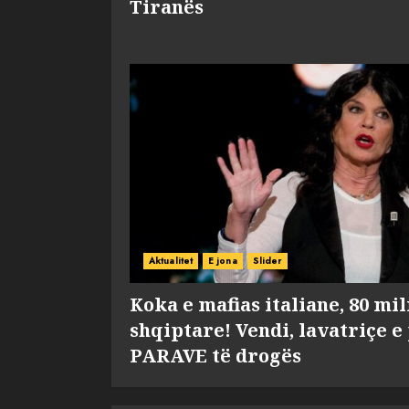
Tiranës
Aktualitet
E jona
Slider
Koka e mafias italiane, 80 mi
shqiptare! Vendi, lavatriçe e
PARAVE të drogës