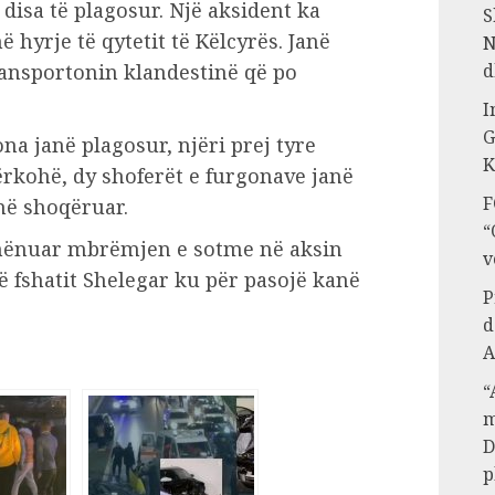
disa të plagosur. Një aksident ka
S
yrje të qytetit të Këlcyrës. Janë
N
d
ransportonin klandestinë që po
I
G
ona janë plagosur, njëri prej tyre
K
ërkohë, dy shoferët e furgonave janë
F
në shoqëruar.
“
shënuar mbrëmjen e sotme në aksin
v
 fshatit Shelegar ku për pasojë kanë
P
d
A
“
m
D
p