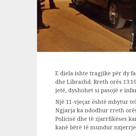
E diela ishte tragjike për dy 
dhe Librazhd. Rreth orës 13:1
jetë, dyshohet si pasojë e infa
Një 11-vjeçar është mbytur te
Ngjarja ka ndodhur rreth orës
Policisë dhe të zjarrfikëses k
kanë bërë të mundur nxjerrjen