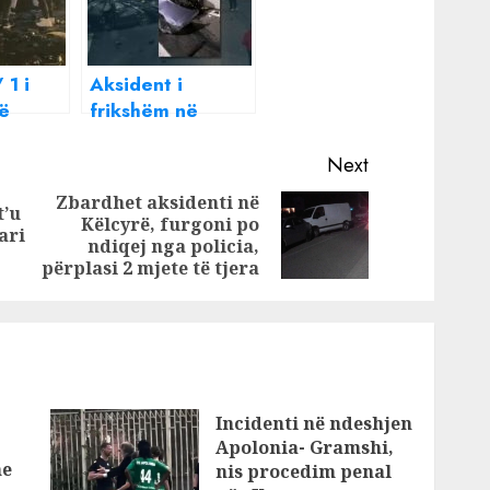
 1 i
Aksident i
të
frikshëm në
në
Tiranë, dy të
vdekur, tre të
Next
plagosur
Zbardhet aksidenti në
t’u
Këlcyrë, furgoni po
Previous
Next
ari
ndiqej nga policia,
post:
post:
përplasi 2 mjete të tjera
Incidenti në ndeshjen
Apolonia- Gramshi,
he
nis procedim penal