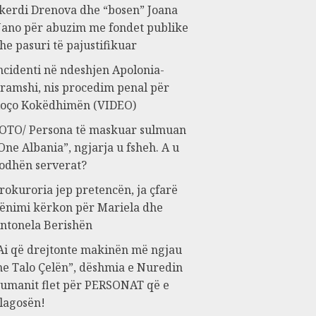
kerdi Drenova dhe “bosen” Joana
ano për abuzim me fondet publike
he pasuri të pajustifikuar
ncidenti në ndeshjen Apolonia-
ramshi, nis procedim penal për
oço Kokëdhimën (VIDEO)
OTO/ Persona të maskuar sulmuan
One Albania”, ngjarja u fsheh. A u
odhën serverat?
rokuroria jep pretencën, ja çfarë
ënimi kërkon për Mariela dhe
ntonela Berishën
Ai që drejtonte makinën më ngjau
e Talo Çelën”, dëshmia e Nuredin
umanit flet për PERSONAT që e
lagosën!