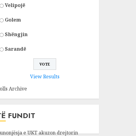
Velipojë
Golem
Shëngjin
Sarandë
View Results
olls Archive
TË FUNDIT
unonjësja e UKT akuzon drejtorin