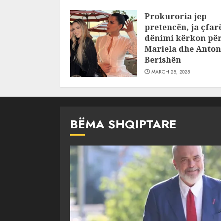
pajustifikuar
Prokuroria jep
JULY 24, 2025
pretencën, ja çfar
dënimi kërkon pë
Mariela dhe Anton
Berishën
MARCH 25, 2025
BËMA SHQIPTARE