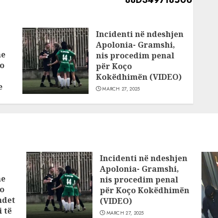
Incidenti në ndeshjen
Apolonia- Gramshi,
he
nis procedim penal
o
për Koço
Kokëdhimën (VIDEO)
e
MARCH 27, 2025
Incidenti në ndeshjen
Apolonia- Gramshi,
he
nis procedim penal
o
për Koço Kokëdhimën
ndet
(VIDEO)
 të
MARCH 27, 2025