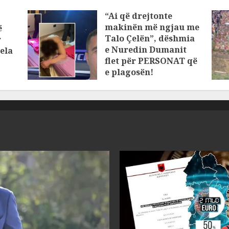
“Ai që drejtonte
makinën më ngjau me
ë
Talo Çelën”, dëshmia
r
e Nuredin Dumanit
ela
flet për PERSONAT që
e plagosën!
MARCH 25, 2025