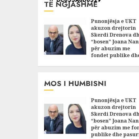
TË NGJASHME
Punonjësja e UKT
akuzon drejtorin
Skerdi Drenova d
“bosen” Joana Nan
për abuzim me
fondet publike dh
pasuri të
pajustifikuar
JULY 24, 2025
MOS I HUMBISNI
Punonjësja e UKT
akuzon drejtorin
Skerdi Drenova d
“bosen” Joana Nan
për abuzim me fo
publike dhe pasuri