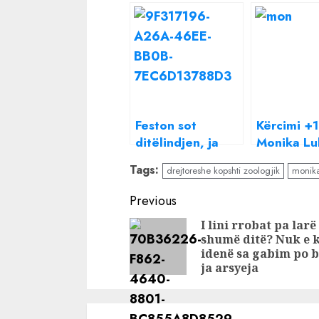
Feston sot
Kërcimi +
ditëlindjen, ja
Monika Lu
kush është e
gruaja i “
Tags:
drejtoreshe kopshti zoologjik
monika
vetmja ish-
veshin” T
banore që uroi
Bramës: Ç
Continue
Previous
Monika Lubonjën
është kjo
Reading
I lini rrobat pa larë
shumë ditë? Nuk e 
idenë sa gabim po b
ja arsyeja