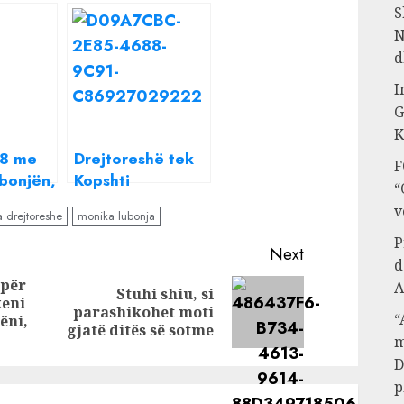
S
N
d
I
G
K
18 me
Drejtoreshë tek
F
bonjën,
Kopshti
“
tërheq
Zoologjik,
v
 drejtoreshe
monika lubonja
an
Monika Lubonja:
P
farë
Tigri pa
Next
d
…
dhëmbë? Është i
 për
vogël, s’i kanë
A
Stuhi shiu, si
keni
Previous
Next
dalë
parashikohet moti
“
ëni,
post:
post:
gjatë ditës së sotme
m
D
p