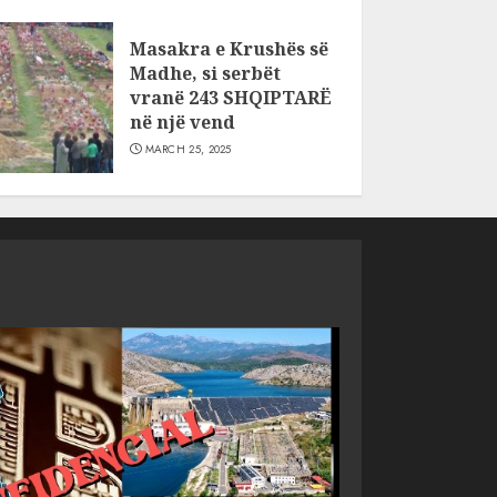
Masakra e Krushës së
Madhe, si serbët
vranë 243 SHQIPTARË
në një vend
MARCH 25, 2025