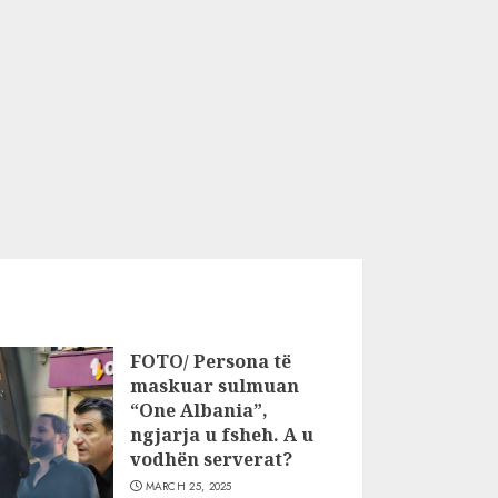
FOTO/ Persona të
maskuar sulmuan
“One Albania”,
ngjarja u fsheh. A u
vodhën serverat?
MARCH 25, 2025