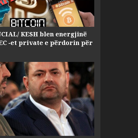
IAL/ KESH blen energjinë
EC -et private e përdorin për