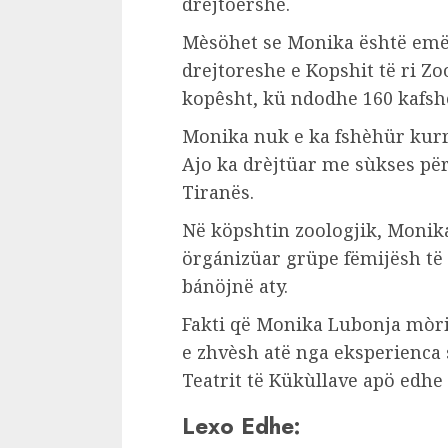
drejtöershë.
Mèsöhet se Monika është emë
drejtoreshe e Kopshit të ri Zo
kopêsht, kü ndodhe 160 kafsh
Monika nuk e ka fshèhür kurr
Ajo ka drèjtüar me sùkses për
Tiranës.
Në köpshtin zoologjik, Monik
örgánizüar grüpe fëmijësh të 
bánöjnë aty.
Fakti që Monika Lubonja mòri 
e zhvèsh atë nga eksperienca si
Teatrit të Kükùllave apö edhe 
Lexo Edhe: