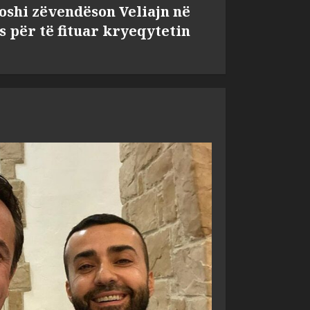
shi zëvendëson Veliajn në
s për të fituar kryeqytetin