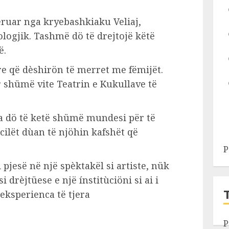
ruar nga kryebashkiaku Veliaj,
ologjik. Tashmë dö të drejtojë këtë
ë.
e që dèshirön të merret me fëmijët.
 shümë vite Teatrin e Kukullave të
a dö të ketë shümë mundesi për të
cilët dùan të njöhin kafshët që
P
pjesë në një spèktakël si artiste, nük
 drèjtüese e një ínstitùciöni si ai i
eksperienca të tjera
P