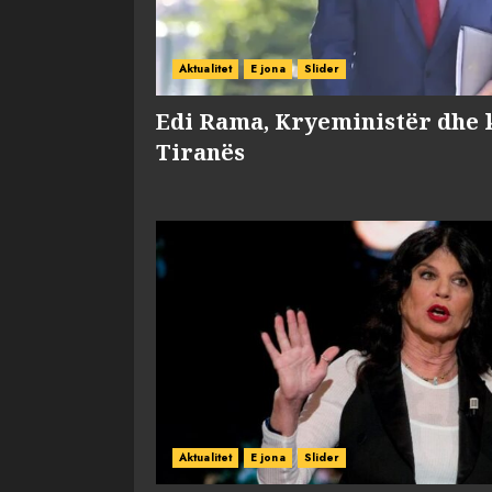
Aktualitet
E jona
Slider
Edi Rama, Kryeministër dhe 
Tiranës
Aktualitet
E jona
Slider