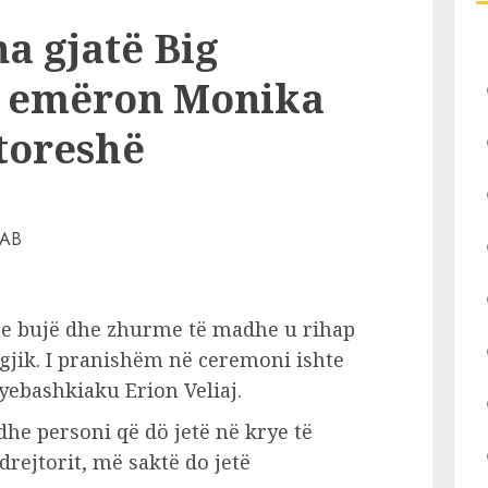
a gjatë Big
aj emëron Monika
toreshë
e bujë dhe zhurme të madhe u rihap
gjik. I pranishëm në ceremoni ishte
yebashkiaku Erion Veliaj.
he personi që dö jetë në krye të
drejtorit, më saktë do jetë