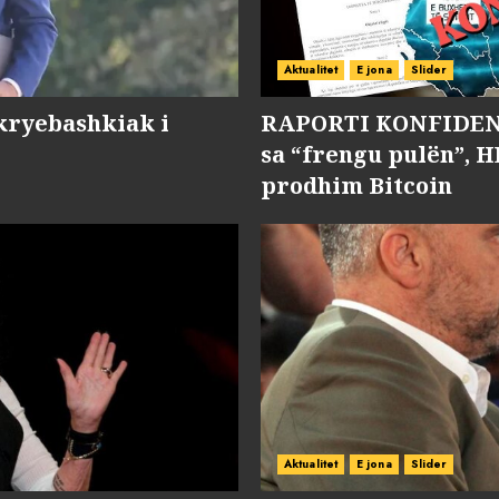
Aktualitet
E jona
Slider
kryebashkiak i
RAPORTI KONFIDENC
sa “frengu pulën”, H
prodhim Bitcoin
Aktualitet
E jona
Slider