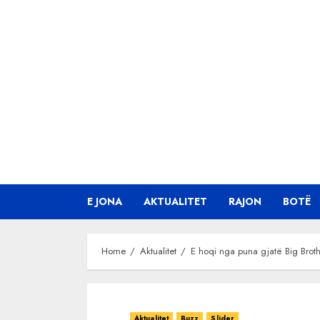
Skip
to
content
E JONA
AKTUALITET
RAJON
BOTË
Home
Aktualitet
E hoqi nga puna gjatë Big Brot
Aktualitet
Buzz
Slider