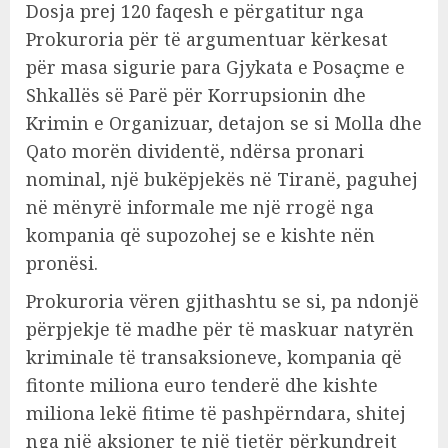
Dosja prej 120 faqesh e përgatitur nga
Prokuroria për të argumentuar kërkesat
për masa sigurie para Gjykata e Posaçme e
Shkallës së Parë për Korrupsionin dhe
Krimin e Organizuar, detajon se si Molla dhe
Qato morën dividentë, ndërsa pronari
nominal, një bukëpjekës në Tiranë, paguhej
në mënyrë informale me një rrogë nga
kompania që supozohej se e kishte nën
pronësi.
Prokuroria vëren gjithashtu se si, pa ndonjë
përpjekje të madhe për të maskuar natyrën
kriminale të transaksioneve, kompania që
fitonte miliona euro tenderë dhe kishte
miliona lekë fitime të pashpërndara, shitej
nga një aksioner te një tjetër përkundrejt