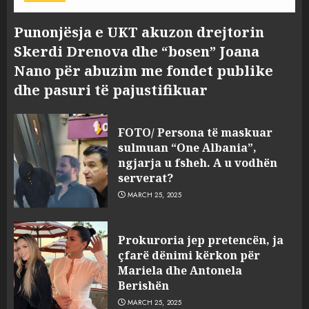
Punonjësja e UKT akuzon drejtorin
Skerdi Drenova dhe “bosen” Joana
Nano për abuzim me fondet publike
dhe pasuri të pajustifikuar
FOTO/ Persona të maskuar
sulmuan “One Albania”,
ngjarja u fsheh. A u vodhën
serverat?
MARCH 25, 2025
Prokuroria jep pretencën, ja
çfarë dënimi kërkon për
Mariela dhe Antonela
Berishën
MARCH 25, 2025