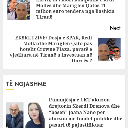
Reading
ministria e
Mollës dhe Mariglen Qatos 11
Pre
Ballukut
milion euro tendera nga Bashkia
pos
Tiranë
Next
EKSKLUZIVE/ Dosja e SPAK, Redi
Molla dhe Mariglen Qato pas
Next
hotelit Crowne Plaza, paratë e
post:
vjedhura në Tiranë u investuan në
Durrës ?
TË NGJASHME
Punonjësja e UKT akuzon
drejtorin Skerdi Drenova dhe
“bosen” Joana Nano për
abuzim me fondet publike dhe
pasuri të pajustifikuar