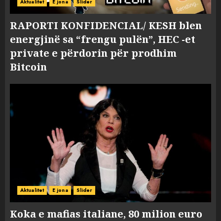
Aktualitet
E jona
Slider
RAPORTI KONFIDENCIAL/ KESH blen
energjinë sa “frengu pulën”, HEC -et
private e përdorin për prodhim
Bitcoin
Aktualitet
E jona
Slider
Koka e mafias italiane, 80 milion euro