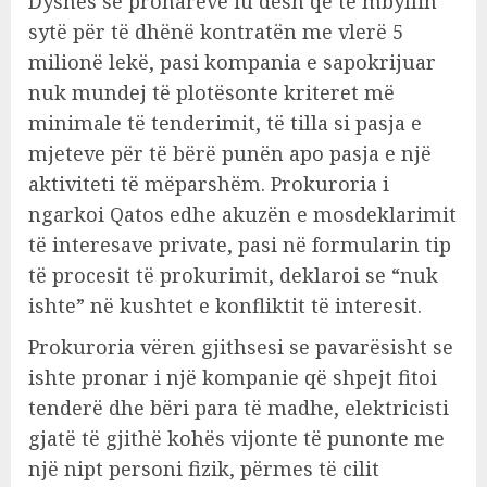
Dyshes së pronarëve iu desh që të mbyllin
sytë për të dhënë kontratën me vlerë 5
milionë lekë, pasi kompania e sapokrijuar
nuk mundej të plotësonte kriteret më
minimale të tenderimit, të tilla si pasja e
mjeteve për të bërë punën apo pasja e një
aktiviteti të mëparshëm. Prokuroria i
ngarkoi Qatos edhe akuzën e mosdeklarimit
të interesave private, pasi në formularin tip
të procesit të prokurimit, deklaroi se “nuk
ishte” në kushtet e konfliktit të interesit.
Prokuroria vëren gjithsesi se pavarësisht se
ishte pronar i një kompanie që shpejt fitoi
tenderë dhe bëri para të madhe, elektricisti
gjatë të gjithë kohës vijonte të punonte me
një nipt personi fizik, përmes të cilit