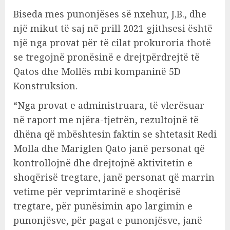
Biseda mes punonjëses së nxehur, J.B., dhe
një mikut të saj në prill 2021 gjithsesi është
një nga provat për të cilat prokuroria thotë
se tregojnë pronësinë e drejtpërdrejtë të
Qatos dhe Mollës mbi kompaninë 5D
Konstruksion.
“Nga provat e administruara, të vlerësuar
në raport me njëra-tjetrën, rezultojnë të
dhëna që mbështesin faktin se shtetasit Redi
Molla dhe Mariglen Qato janë personat që
kontrollojnë dhe drejtojnë aktivitetin e
shoqërisë tregtare, janë personat që marrin
vetime për veprimtarinë e shoqërisë
tregtare, për punësimin apo largimin e
punonjësve, për pagat e punonjësve, janë