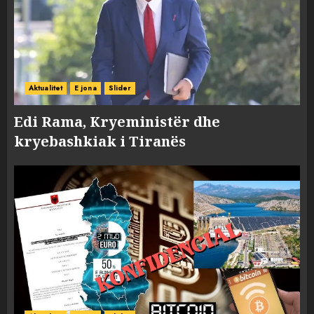
Aktualitet
E jona
Slider
Edi Rama, Kryeministër dhe
kryebashkiak i Tiranës