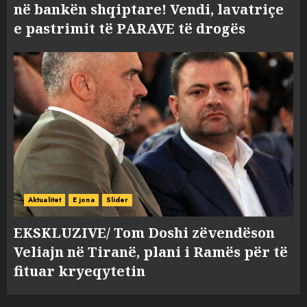
në bankën shqiptare! Vendi, lavatriçe
e pastrimit të PARAVE të drogës
Aktualitet
E jona
Slider
EKSKLUZIVE/ Tom Doshi zëvendëson
Veliajn në Tiranë, plani i Ramës për të
fituar kryeqytetin