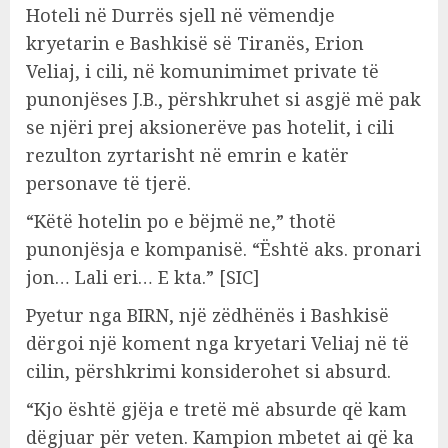
Hoteli në Durrës sjell në vëmendje
kryetarin e Bashkisë së Tiranës, Erion
Veliaj, i cili, në komunimimet private të
punonjëses J.B., përshkruhet si asgjë më pak
se njëri prej aksionerëve pas hotelit, i cili
rezulton zyrtarisht në emrin e katër
personave të tjerë.
“Këtë hotelin po e bëjmë ne,” thotë
punonjësja e kompanisë. “Është aks. pronari
jon… Lali eri… E kta.” [SIC]
Pyetur nga BIRN, një zëdhënës i Bashkisë
dërgoi një koment nga kryetari Veliaj në të
cilin, përshkrimi konsiderohet si absurd.
“Kjo është gjëja e tretë më absurde që kam
dëgjuar për veten. Kampion mbetet ai që ka