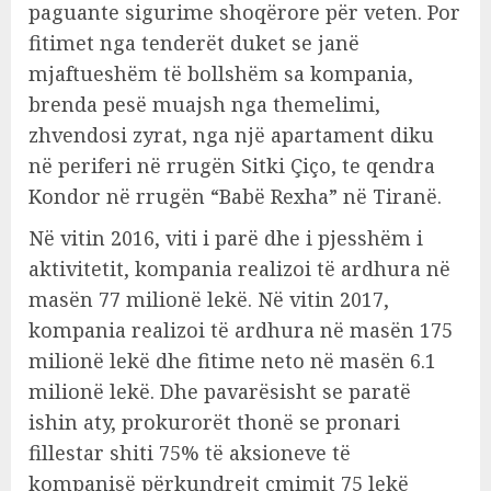
paguante sigurime shoqërore për veten. Por
fitimet nga tenderët duket se janë
mjaftueshëm të bollshëm sa kompania,
brenda pesë muajsh nga themelimi,
zhvendosi zyrat, nga një apartament diku
në periferi në rrugën Sitki Çiço, te qendra
Kondor në rrugën “Babë Rexha” në Tiranë.
Në vitin 2016, viti i parë dhe i pjesshëm i
aktivitetit, kompania realizoi të ardhura në
masën 77 milionë lekë. Në vitin 2017,
kompania realizoi të ardhura në masën 175
milionë lekë dhe fitime neto në masën 6.1
milionë lekë. Dhe pavarësisht se paratë
ishin aty, prokurorët thonë se pronari
fillestar shiti 75% të aksioneve të
kompanisë përkundrejt çmimit 75 lekë