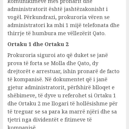
komunikimeve mes pronarit dhe
administratorit është jashtëzakonisht i
vogël. Përkundrazi, prokuroria vëren se
administratori ka mbi 1 mijë telefonata dhe
thirrje të humbura me vëllezërit Qato.
Ortaku 1 dhe Ortaku 2
Prokuroria siguroi ato që duket se janë
prova të forta se Molla dhe Qato, dy
drejtorët e arrestuar, ishin pronarë de facto
të kompanisë. Në dokumentet që i janë
gjetur administratorit, përfshirë blloqet e
shëbimeve, të dyve u referohet si Ortaku 1
dhe Ortaku 2 me llogari të hollësishme për
të treguar se sa para ka marrë njëri dhe sa
tjetri nga dividentët e fitimeve të
kompanisë.