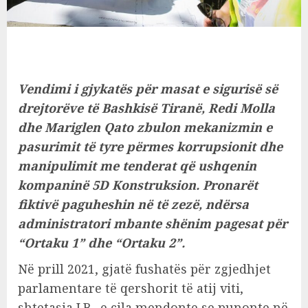
Vendimi i gjykatës për masat e sigurisë së
drejtorëve të Bashkisë Tiranë, Redi Molla
dhe Mariglen Qato zbulon mekanizmin e
pasurimit të tyre përmes korrupsionit dhe
manipulimit me tenderat që ushqenin
kompaninë 5D Konstruksion. Pronarët
fiktivë paguheshin në të zezë, ndërsa
administratori mbante shënim pagesat për
“Ortaku 1” dhe “Ortaku 2”.
Në prill 2021, gjatë fushatës për zgjedhjet
parlamentare të qershorit të atij viti,
shtetasja J.B., e cila mendonte se punonte në