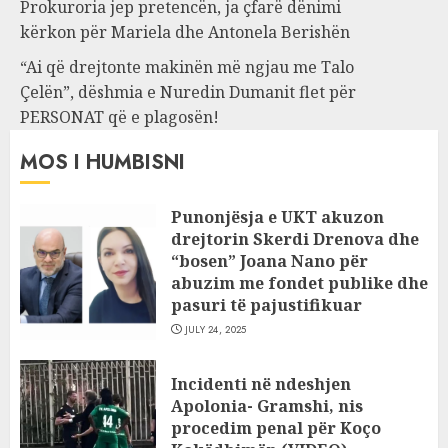
Prokuroria jep pretencën, ja çfarë dënimi
kërkon për Mariela dhe Antonela Berishën
“Ai që drejtonte makinën më ngjau me Talo
Çelën”, dëshmia e Nuredin Dumanit flet për
PERSONAT që e plagosën!
MOS I HUMBISNI
Punonjësja e UKT akuzon
drejtorin Skerdi Drenova dhe
“bosen” Joana Nano për
abuzim me fondet publike dhe
pasuri të pajustifikuar
JULY 24, 2025
Incidenti në ndeshjen
Apolonia- Gramshi, nis
procedim penal për Koço