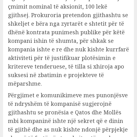
çmimit nominal të aksionit, 100 lekë
gjithsej. Prokuroria pretendon gjithashtu se
shkeljet e bëra nga zyrtarët e shtetit për të
dhënë kontrata punimesh publike për këtë
kompani ishin të shumta, për shkak se
kompania ishte e re dhe nuk kishte kurrfarë
aktiviteti për të justifikuar plotësimin e
kritereve tenderuese, të tilla si xhiroja apo
suksesi në zbatimin e projekteve të
mëparshme.
Përgjimet e komunikimeve mes punonjësve
të ndryshëm të kompanisë sugjerojnë
gjithashtu se pronësia e Qatos dhe Mollës
mbi kompaninë ishte një sekret që e dinin
të gjithë dhe as nuk kishte ndonjë përpjekje