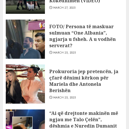
Kokëdhimën (VIDEO)
MARCH 27, 2025
FOTO/ Persona të maskuar
sulmuan “One Albania”,
ngjarja u fsheh. A u vodhën
serverat?
MARCH 25, 2025
Prokuroria jep pretencën, ja
çfarë dënimi kërkon për
Mariela dhe Antonela
Berishën
MARCH 25, 2025
“Ai që drejtonte makinën më
ngjau me Talo Çelën”,
dëshmia e Nuredin Dumanit