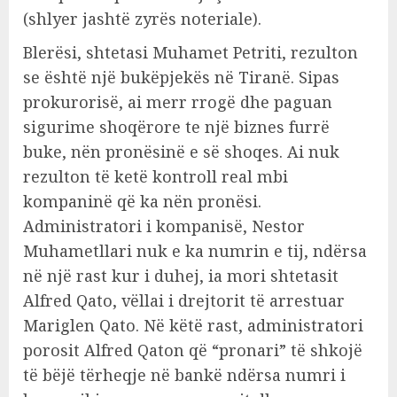
(shlyer jashtë zyrës noteriale).
Blerësi, shtetasi Muhamet Petriti, rezulton
se është një bukëpjekës në Tiranë. Sipas
prokurorisë, ai merr rrogë dhe paguan
sigurime shoqërore te një biznes furrë
buke, nën pronësinë e së shoqes. Ai nuk
rezulton të ketë kontroll real mbi
kompaninë që ka nën pronësi.
Administratori i kompanisë, Nestor
Muhametllari nuk e ka numrin e tij, ndërsa
në një rast kur i duhej, ia mori shtetasit
Alfred Qato, vëllai i drejtorit të arrestuar
Mariglen Qato. Në këtë rast, administratori
porosit Alfred Qaton që “pronari” të shkojë
të bëjë tërheqje në bankë ndërsa numri i