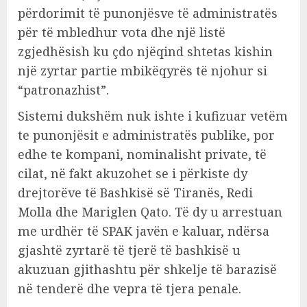
përdorimit të punonjësve të administratës
për të mbledhur vota dhe një listë
zgjedhësish ku çdo njëqind shtetas kishin
një zyrtar partie mbikëqyrës të njohur si
“patronazhist”.
Sistemi dukshëm nuk ishte i kufizuar vetëm
te punonjësit e administratës publike, por
edhe te kompani, nominalisht private, të
cilat, në fakt akuzohet se i përkiste dy
drejtorëve të Bashkisë së Tiranës, Redi
Molla dhe Mariglen Qato. Të dy u arrestuan
me urdhër të SPAK javën e kaluar, ndërsa
gjashtë zyrtarë të tjerë të bashkisë u
akuzuan gjithashtu për shkelje të barazisë
në tenderë dhe vepra të tjera penale.