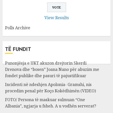
View Results
Polls Archive
TË FUNDIT
Punonjësja e UKT akuzon drejtorin Skerdi
Drenova dhe “bosen” Joana Nano për abuzim me
fondet publike dhe pasuri të pajustifikuar
Incidenti në ndeshjen Apolonia- Gramshi, nis
procedim penal për Koço Kokëdhimën (VIDEO)
FOTO/ Persona të maskuar sulmuan “One
Albania”, ngjarja u fsheh. A u vodhën serverat?