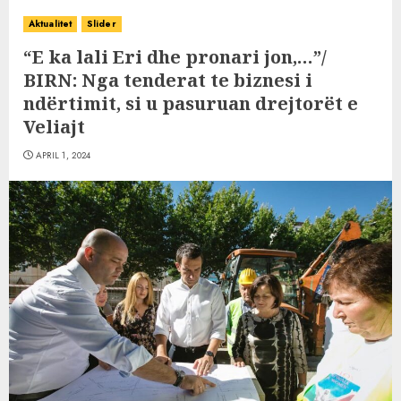
Aktualitet
Slider
“E ka lali Eri dhe pronari jon,…”/
BIRN: Nga tenderat te biznesi i
ndërtimit, si u pasuruan drejtorët e
Veliajt
APRIL 1, 2024