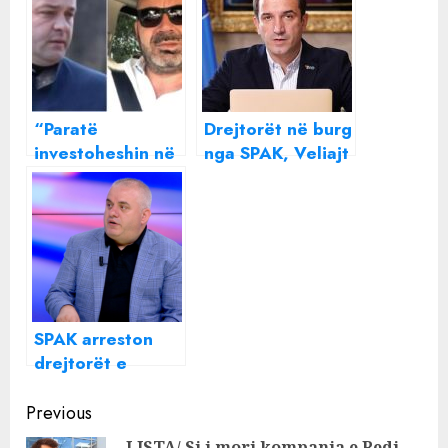
“Paratë
Drejtorët në burg
investoheshin në
nga SPAK, Veliajt
pasuri të
i plas tëmthi dhe
paluajtshme
përfundon në
dhe…”, SPAK
spital
zbardh skemën,
si përfitonin
drejtorët nga
tenderat abuzive!
SPAK arreston
drejtorët e
Veliajt, Artan
Continue
Hoxha zbulon
Previous
çfarë ndodh te
LISTA/ Si i mori kompania e Redi