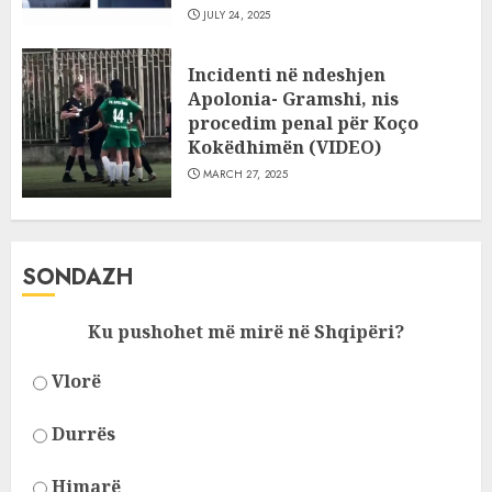
JULY 24, 2025
Incidenti në ndeshjen
Apolonia- Gramshi, nis
procedim penal për Koço
Kokëdhimën (VIDEO)
MARCH 27, 2025
SONDAZH
Ku pushohet më mirë në Shqipëri?
Vlorë
Durrës
Himarë