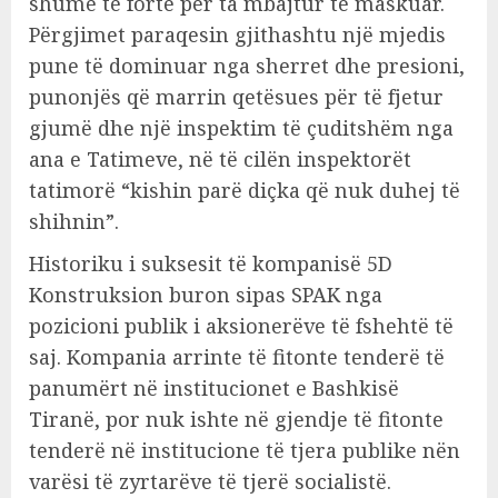
shumë të fortë për ta mbajtur të maskuar.
Përgjimet paraqesin gjithashtu një mjedis
pune të dominuar nga sherret dhe presioni,
punonjës që marrin qetësues për të fjetur
gjumë dhe një inspektim të çuditshëm nga
ana e Tatimeve, në të cilën inspektorët
tatimorë “kishin parë diçka që nuk duhej të
shihnin”.
Historiku i suksesit të kompanisë 5D
Konstruksion buron sipas SPAK nga
pozicioni publik i aksionerëve të fshehtë të
saj. Kompania arrinte të fitonte tenderë të
panumërt në institucionet e Bashkisë
Tiranë, por nuk ishte në gjendje të fitonte
tenderë në institucione të tjera publike nën
varësi të zyrtarëve të tjerë socialistë.