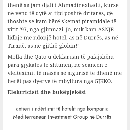
thënë se jam djali i Ahmadinexhadit, kurse
në vend të dytë ai tipi poshtë dritares, që
thoshte se kam bërë skemat piramidale të
vitit ‘97, nga gjimnazi. Jo, nuk kam ASNJE
lidhje me ndonjë hotel, as në Durrës, as në
Tiranë, as në gjithë globin!”
Molla dhe Qato u deklaruan të pafajshëm
para gjykatës të shtunën, në seancën e
vleftësimit të masës së sigurisë të dhënë më
herët pas dyerve të mbyllura nga GJKKO.
Elektricisti dhe bukëpjekësi
antieri i ndërtimit të hotelit nga kompania
Mediterranean Investment Group në Durrës