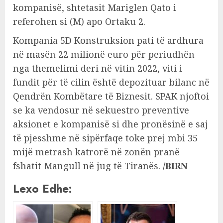
kompanisë, shtetasit Mariglen Qato i
referohen si (M) apo Ortaku 2.
Kompania 5D Konstruksion pati të ardhura
në masën 22 milionë euro për periudhën
nga themelimi deri në vitin 2022, viti i
fundit për të cilin është depozituar bilanc në
Qendrën Kombëtare të Biznesit. SPAK njoftoi
se ka vendosur në sekuestro preventive
aksionet e kompanisë si dhe pronësinë e saj
të pjesshme në sipërfaqe toke prej mbi 35
mijë metrash katrorë në zonën pranë
fshatit Mangull në jug të Tiranës.
/BIRN
Lexo Edhe: