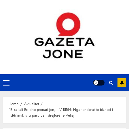
Skip
to
content
Primary
Menu
Home
Aktualitet
“E ka lali Eri dhe pronari jon,…”/ BIRN: Nga tenderat te biznesi i
ndërtimit, si u pasuruan drejtorët e Veliajt