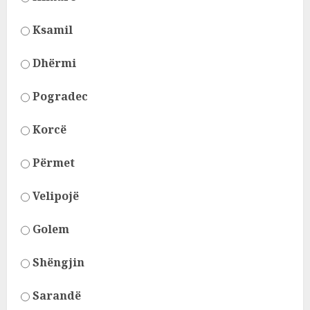
Ksamil
Dhërmi
Pogradec
Korcë
Përmet
Velipojë
Golem
Shëngjin
Sarandë