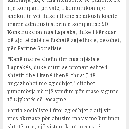
një kompani private, i komunikon një
shokut të vet duke i thënë se dikush kishte
marrë administratorin e kompanisë 5D
Konstruksion nga Lapraka, duke i kërkuar
që ajo të dalë në fushatë zgjedhore, besohet,
për Partinë Socialiste.
“Kanë marrë shefin tim nga njësia e
Laprakës, duke ditur se pronari është i
shtetit dhe i kanë thënë, thuaj J. të
angazhohet me zgjedhjet,” citohet
punonjësja në një vendim për masë sigurie
të Gjykatës së Posaçme.
Partia Socialiste i fitoi zgjedhjet e atij viti
mes akuzave për abuzim masiv me burimet
shtetërore, një sistem kontrovers të