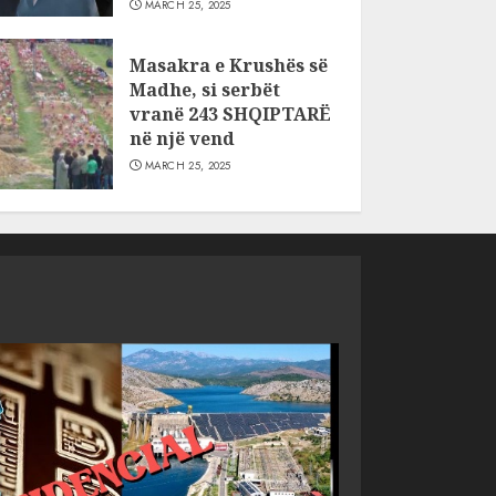
MARCH 25, 2025
Masakra e Krushës së
Madhe, si serbët
vranë 243 SHQIPTARË
në një vend
MARCH 25, 2025