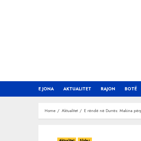
Skip
to
content
E JONA
AKTUALITET
RAJON
BOTË
Home
Aktualitet
E rëndë në Durrës: Makina përp
Aktualitet
Slider