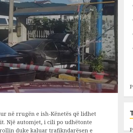
P
ur në rrugën e ish-Kënetës që lidhet
t. Një automjet, i cili po udhëtonte
P
ollin duke kaluar trafikndarësen e