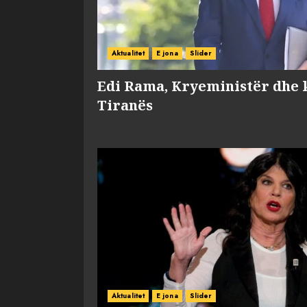
Aktualitet
E jona
Slider
Edi Rama, Kryeministër dhe 
Tiranës
Aktualitet
E jona
Slider