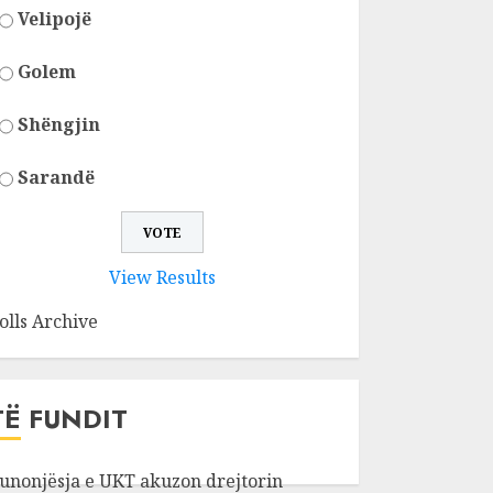
Velipojë
Golem
Shëngjin
Sarandë
View Results
olls Archive
TË FUNDIT
unonjësja e UKT akuzon drejtorin