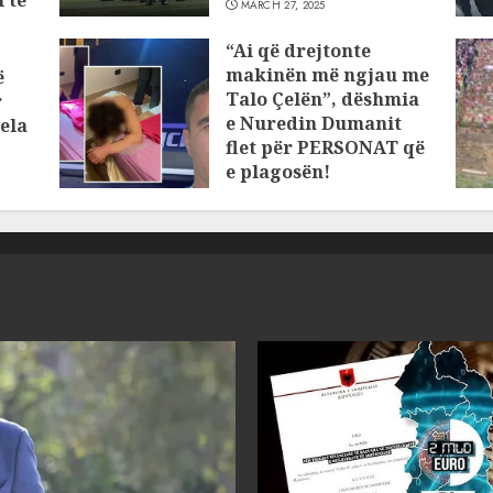
 të
MARCH 27, 2025
“Ai që drejtonte
makinën më ngjau me
ë
Talo Çelën”, dëshmia
r
e Nuredin Dumanit
ela
flet për PERSONAT që
e plagosën!
MARCH 25, 2025