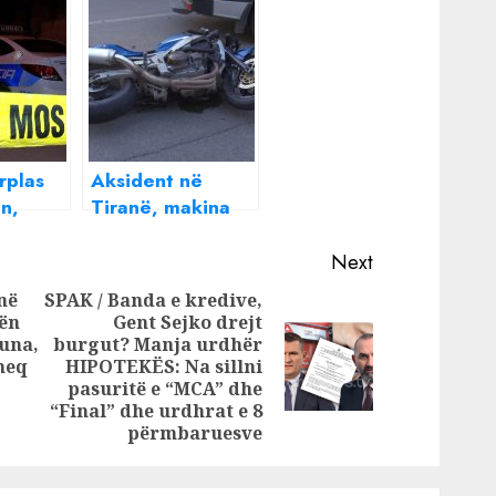
rplas
Aksident në
n,
Tiranë, makina
të 84-
përplas motorin,
plagoset
Next
drejtuesi
në
SPAK / Banda e kredive,
zën
Gent Sejko drejt
Previous
puna,
burgut? Manja urdhër
Next
post:
 heq
HIPOTEKËS: Na sillni
post:
pasuritë e “MCA” dhe
“Final” dhe urdhrat e 8
përmbaruesve