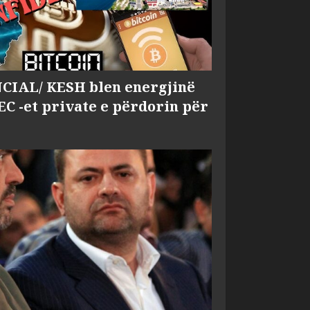
IAL/ KESH blen energjinë
EC -et private e përdorin për