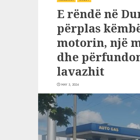
E rëndë në Du
përplas këmbës
motorin, një 
dhe përfundon
lavazhit
MAY 3, 2024