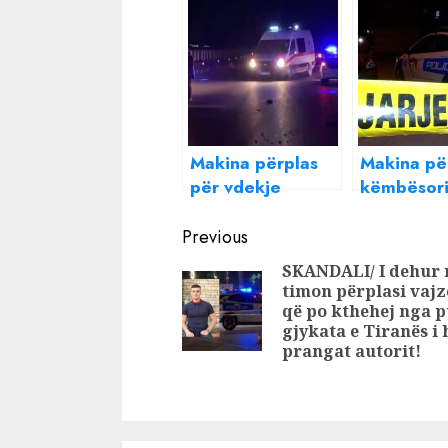
Makina përplas
Makina pë
për vdekje
këmbësori
këmbësorin në
ndërron je
Continue
autostradën
vjeçari
Previous
Kavajë-Durrës
Reading
SKANDALI/ I dehur 
timon përplasi vaj
që po kthehej nga 
gjykata e Tiranës i
prangat autorit!