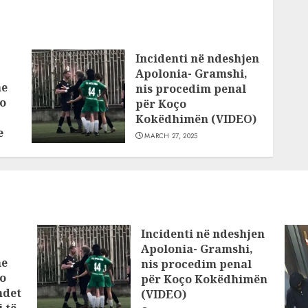
Incidenti në ndeshjen
Apolonia- Gramshi,
he
nis procedim penal
o
për Koço
Kokëdhimën (VIDEO)
e
MARCH 27, 2025
Incidenti në ndeshjen
Apolonia- Gramshi,
he
nis procedim penal
o
për Koço Kokëdhimën
ndet
(VIDEO)