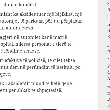
S
krahun e kundërt.
N
imisht ka aksidentuar një biçiklist, një
d
utomjet të parkuar, për t’u përplasur
I
zhi automjetesh.
G
K
sagjeri në automjet kanë marrë
pital, ndërsa personat e tjerë të
F
ë lëndime serioze.
“
v
efektivë të policisë, të cilët teksa
P
ntit deri në përfundim të hetimit, po
d
qeve.
A
k i aksidentit mund të ketë qenë
“
tit për shkak të shpejtësisë.
m
D
p