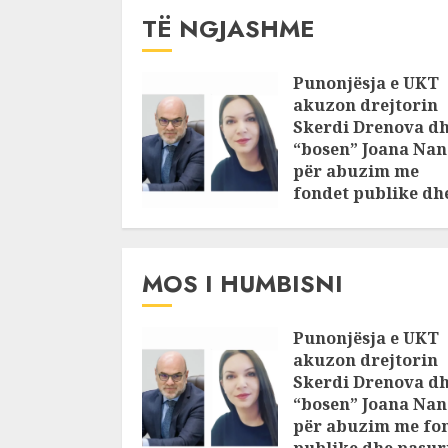
TË NGJASHME
Punonjësja e UKT
akuzon drejtorin
Skerdi Drenova d
“bosen” Joana Nan
për abuzim me
fondet publike dh
pasuri të
pajustifikuar
JULY 24, 2025
MOS I HUMBISNI
Punonjësja e UKT
akuzon drejtorin
Skerdi Drenova d
“bosen” Joana Nan
për abuzim me fo