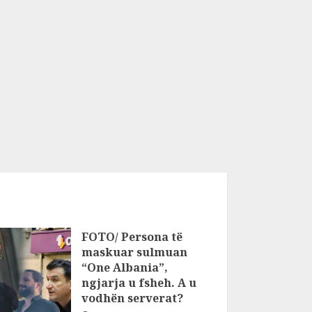
FOTO/ Persona të
maskuar sulmuan
“One Albania”,
ngjarja u fsheh. A u
vodhën serverat?