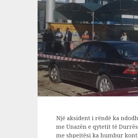
Një aksident i rëndë ka ndodh
me Unazën e qytetit të Durrësi
me shpejtësi ka humbur kontr