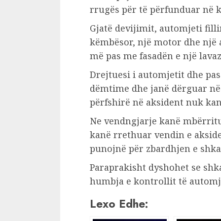
rrugës për të përfunduar në 
Gjatë devijimit, automjeti fill
këmbësor, një motor dhe një a
më pas me fasadën e një lava
Drejtuesi i automjetit dhe pa
dëmtime dhe janë dërguar në s
përfshirë në aksident nuk kan
Ne vendngjarje kanë mbërritur 
kanë rrethuar vendin e akside
punojnë për zbardhjen e shka
Paraprakisht dyshohet se shka
humbja e kontrollit të automje
Lexo Edhe: