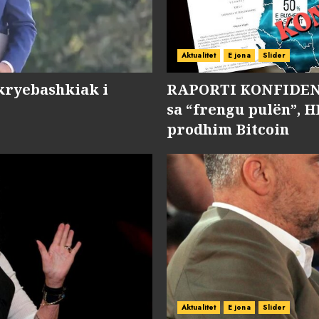
Aktualitet
E jona
Slider
kryebashkiak i
RAPORTI KONFIDENC
sa “frengu pulën”, H
prodhim Bitcoin
Aktualitet
E jona
Slider