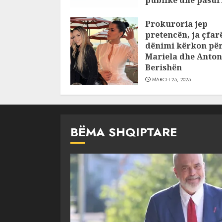
publike dhe pasuri
pajustifikuar
Prokuroria jep
JULY 24, 2025
pretencën, ja çfar
dënimi kërkon pë
Mariela dhe Anton
Berishën
MARCH 25, 2025
BËMA SHQIPTARE