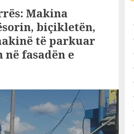
rrës: Makina
orin, biçikletën,
makinë të parkuar
 në fasadën e