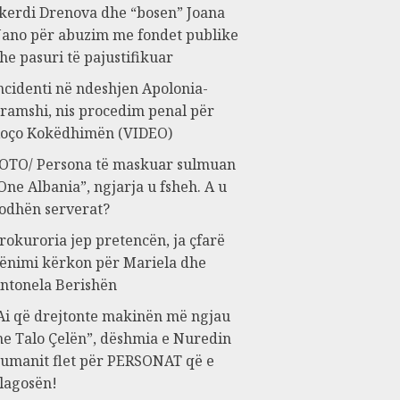
kerdi Drenova dhe “bosen” Joana
ano për abuzim me fondet publike
he pasuri të pajustifikuar
ncidenti në ndeshjen Apolonia-
ramshi, nis procedim penal për
oço Kokëdhimën (VIDEO)
OTO/ Persona të maskuar sulmuan
One Albania”, ngjarja u fsheh. A u
odhën serverat?
rokuroria jep pretencën, ja çfarë
ënimi kërkon për Mariela dhe
ntonela Berishën
Ai që drejtonte makinën më ngjau
e Talo Çelën”, dëshmia e Nuredin
umanit flet për PERSONAT që e
lagosën!