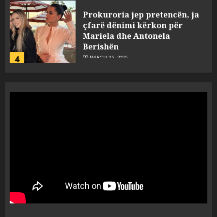
Prokuroria jep pretencën, ja
çfarë dënimi kërkon për
Mariela dhe Antonela
Berishën
4
MARCH 25, 2025
“Ai që drejtonte makinën më
ngjau me Talo Çelën”,
dëshmia e Nuredin Dumanit
flet për PERSONAT që e
plagosën!
5
MARCH 25, 2025
Punonjësja e UKT akuzon
drejtorin Skerdi Drenova dhe
“bosen” Joana Nano për
abuzim me fondet publike dhe
pasuri të pajustifikuar
1
JULY 24, 2025