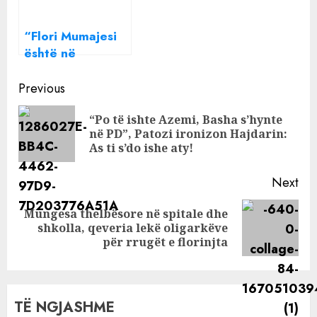
Mumajesi e
mbështesin: Zërin
“Flori Mumajesi
e ka tingull të
është në
thyer
depresion, tani
Continue
askush nuk po i
Previous
rri më afër”
Reading
“Po të ishte Azemi, Basha s’hynte
Pre
në PD”, Patozi ironizon Hajdarin:
pos
As ti s’do ishe aty!
Next
Mungesa thelbësore në spitale dhe
Next
shkolla, qeveria lekë oligarkëve
post:
për rrugët e florinjta
TË NGJASHME