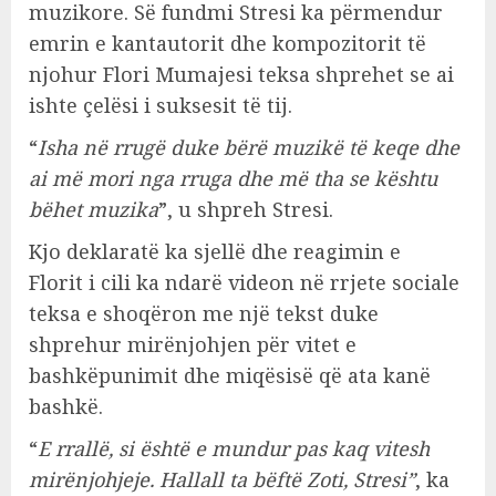
muzikore. Së fundmi Stresi ka përmendur
emrin e kantautorit dhe kompozitorit të
njohur Flori Mumajesi teksa shprehet se ai
ishte çelësi i suksesit të tij.
“
Isha në rrugë duke bërë muzikë të keqe dhe
ai më mori nga rruga dhe më tha se kështu
bëhet muzika
”, u shpreh Stresi.
Kjo deklaratë ka sjellë dhe reagimin e
Florit i cili ka ndarë videon në rrjete sociale
teksa e shoqëron me një tekst duke
shprehur mirënjohjen për vitet e
bashkëpunimit dhe miqësisë që ata kanë
bashkë.
“
E rrallë, si është e mundur pas kaq vitesh
mirënjohjeje. Hallall ta bëftë Zoti, Stresi”
, ka