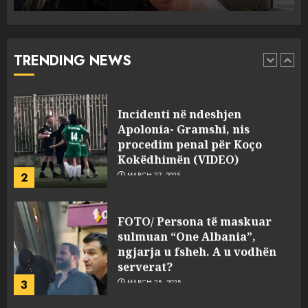
Punonjësja e UKT akuzon
drejtorin Skerdi Drenova dhe
“bosen” Joana Nano për
abuzim me fondet publike dhe
TRENDING NEWS
pasuri të pajustifikuar
1
JULY 24, 2025
Incidenti në ndeshjen
Apolonia- Gramshi, nis
procedim penal për Koço
Kokëdhimën (VIDEO)
2
MARCH 27, 2025
FOTO/ Persona të maskuar
sulmuan “One Albania”,
ngjarja u fsheh. A u vodhën
serverat?
3
MARCH 25, 2025