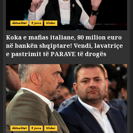
Aktualitet
E jona
Slider
Koka e mafias italiane, 80 milion euro
në bankën shqiptare! Vendi, lavatriçe
e pastrimit të PARAVE të drogës
Aktualitet
E jona
Slider