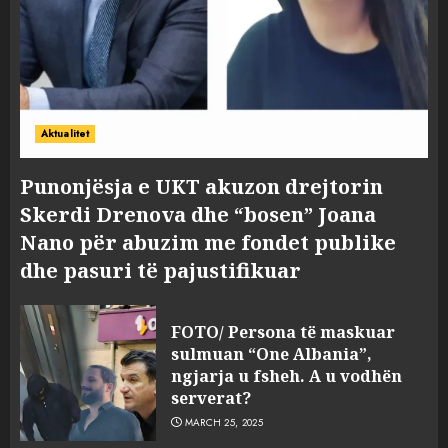
Aktualitet
Punonjësja e UKT akuzon drejtorin
Skerdi Drenova dhe “bosen” Joana
Nano për abuzim me fondet publike
dhe pasuri të pajustifikuar
FOTO/ Persona të maskuar
sulmuan “One Albania”,
ngjarja u fsheh. A u vodhën
serverat?
MARCH 25, 2025