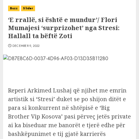
Buzz
Slider
‘E rrallë, si është e mundur’/ Flori
Mumajesi ‘surprizohet’ nga Stresi:
Hallall ta bëftë Zoti
DECEMBER 9, 2022
Reperi Arkimed Lushaj që njihet me emrin
artistik si ‘Stresi’ duket se po shijon ditët e
para si konkurrent në shtëpisë e ‘Big
Brother Vip Kosova’ pasi përveç jetës private
ai ka biseduar me banorët e tjerë edhe për
bashkëpunimet e tij gjatë karrierës