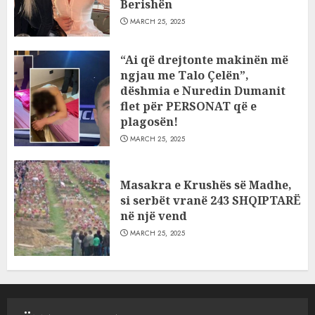
Berishën
MARCH 25, 2025
“Ai që drejtonte makinën më
ngjau me Talo Çelën”,
dëshmia e Nuredin Dumanit
flet për PERSONAT që e
plagosën!
MARCH 25, 2025
Masakra e Krushës së Madhe,
si serbët vranë 243 SHQIPTARË
në një vend
MARCH 25, 2025