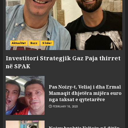
Aktualitet
Buzz
Slider
Investitori Strategjik Gaz Paja thirret
në SPAK
Pas Noizy-t, Veliaj i dha Ermal
Mamaqit dhjetëra mijëra euro
nga taksat e qytetarëve
FEBRUARY 18, 2025
FOTO/ Persona të maskuar