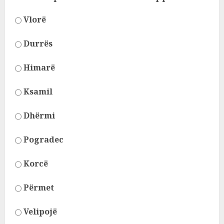
Vlorë
Durrës
Himarë
Ksamil
Dhërmi
Pogradec
Korcë
Përmet
Velipojë