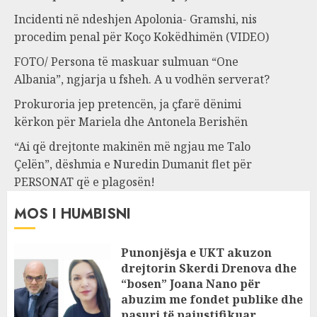
Incidenti në ndeshjen Apolonia- Gramshi, nis
procedim penal për Koço Kokëdhimën (VIDEO)
FOTO/ Persona të maskuar sulmuan “One
Albania”, ngjarja u fsheh. A u vodhën serverat?
Prokuroria jep pretencën, ja çfarë dënimi
kërkon për Mariela dhe Antonela Berishën
“Ai që drejtonte makinën më ngjau me Talo
Çelën”, dëshmia e Nuredin Dumanit flet për
PERSONAT që e plagosën!
MOS I HUMBISNI
Punonjësja e UKT akuzon
drejtorin Skerdi Drenova dhe
“bosen” Joana Nano për
abuzim me fondet publike dhe
pasuri të pajustifikuar