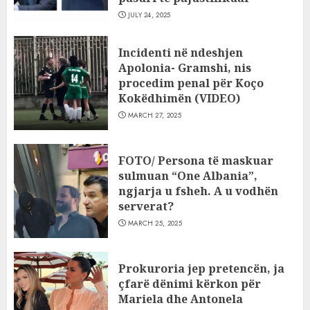
JULY 24, 2025
Incidenti në ndeshjen
Apolonia- Gramshi, nis
procedim penal për Koço
Kokëdhimën (VIDEO)
MARCH 27, 2025
FOTO/ Persona të maskuar
sulmuan “One Albania”,
ngjarja u fsheh. A u vodhën
serverat?
MARCH 25, 2025
Prokuroria jep pretencën, ja
çfarë dënimi kërkon për
Mariela dhe Antonela