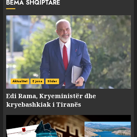
BËMA SHQIPTARE
Aktualitet
E jona
Slider
Edi Rama, Kryeministër dhe
kryebashkiak i Tiranës