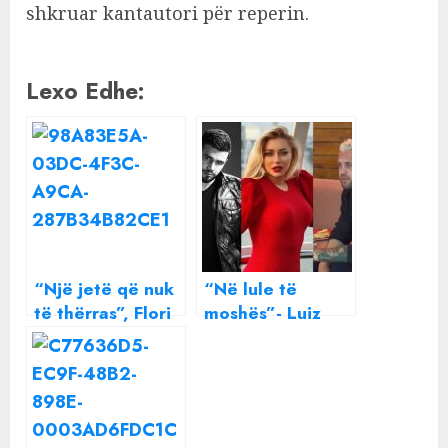
shkruar kantautori për reperin.
Lexo Edhe:
“Një jetë që nuk
“Në lule të
të thërras”, Flori
moshës”- Luiz
Mumajesi i
Ejlli rrëfen se
pikëlluar për të
vuan nga
atin e ndjerë,
sëmundja e
publikon foton e
rrallë, Ronela
rrallë
Hajati dhe Flori