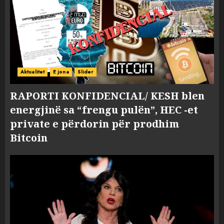
Aktualitet
E jona
Slider
RAPORTI KONFIDENCIAL/ KESH blen
energjinë sa “frengu pulën”, HEC -et
private e përdorin për prodhim
Bitcoin