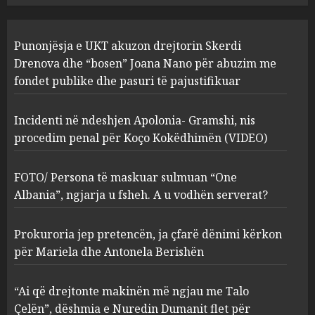
Incidenti në ndeshjen
Punonjësja e UKT akuzon drejtorin Skerdi
Apolonia- Gramshi, nis
procedim penal për Koço
Drenova dhe “bosen” Joana Nano për abuzim me
Kokëdhimën (VIDEO)
fondet publike dhe pasuri të pajustifikuar
2
MARCH 27, 2025
Incidenti në ndeshjen Apolonia- Gramshi, nis
procedim penal për Koço Kokëdhimën (VIDEO)
FOTO/ Persona të maskuar
sulmuan “One Albania”,
ngjarja u fsheh. A u vodhën
FOTO/ Persona të maskuar sulmuan “One
serverat?
Albania”, ngjarja u fsheh. A u vodhën serverat?
3
MARCH 25, 2025
Prokuroria jep pretencën, ja çfarë dënimi kërkon
Prokuroria jep pretencën, ja
për Mariela dhe Antonela Berishën
çfarë dënimi kërkon për
Mariela dhe Antonela
“Ai që drejtonte makinën më ngjau me Talo
Berishën
Çelën”, dëshmia e Nuredin Dumanit flet për
4
MARCH 25, 2025