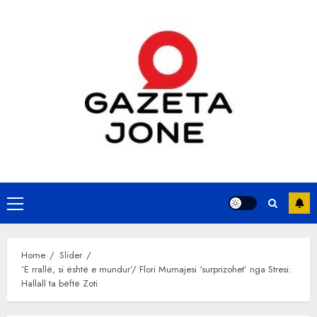
Skip
to
content
Primary
Menu
Home
Slider
‘E rrallë, si është e mundur’/ Flori Mumajesi ‘surprizohet’ nga Stresi:
Hallall ta bëftë Zoti