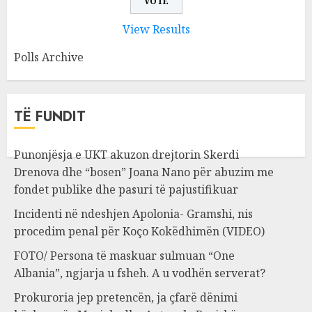
View Results
Polls Archive
TË FUNDIT
Punonjësja e UKT akuzon drejtorin Skerdi
Drenova dhe “bosen” Joana Nano për abuzim me
fondet publike dhe pasuri të pajustifikuar
Incidenti në ndeshjen Apolonia- Gramshi, nis
procedim penal për Koço Kokëdhimën (VIDEO)
FOTO/ Persona të maskuar sulmuan “One
Albania”, ngjarja u fsheh. A u vodhën serverat?
Prokuroria jep pretencën, ja çfarë dënimi