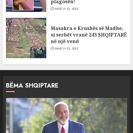
plagosën!
MARCH 25, 2025
Masakra e Krushës së Madhe,
si serbët vranë 243 SHQIPTARË
në një vend
MARCH 25, 2025
BËMA SHQIPTARE