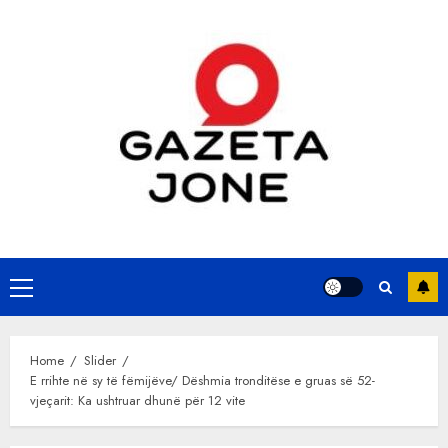
Skip
to
content
Primary
Menu
Home
Slider
E rrihte në sy të fëmijëve/ Dëshmia tronditëse e gruas së 52-
vjeçarit: Ka ushtruar dhunë për 12 vite