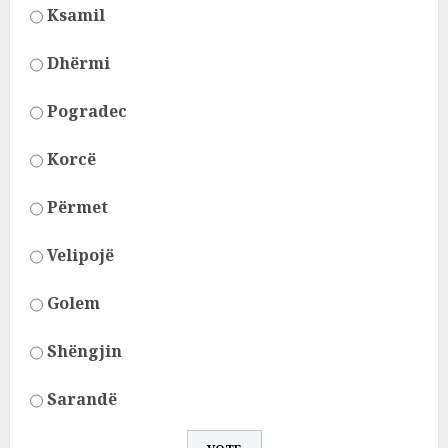
Ksamil
Dhërmi
Pogradec
Korcë
Përmet
Velipojë
Golem
Shëngjin
Sarandë