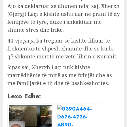
Ajo ka deklaruar se dhunën ndaj saj, Xherxh
(Gjergj) Laçi e kishte ushtruar në prani të dy
fëmijëve të tyre, duke i shkaktuar më
shumë stres dhe frikë.
44-vjeçarja ka treguar se kishte filluar të
frekuentonte shpesh xhamitë dhe se kudo
që shkonte merrte me vete librin e Kuranit.
Sipas saj, Xherxh Laçi nuk kishte
marrëdhënie të mirë as me fqinjët dhe as
me familjarët e tij dhe të bashkëshortes.
Lexo Edhe: