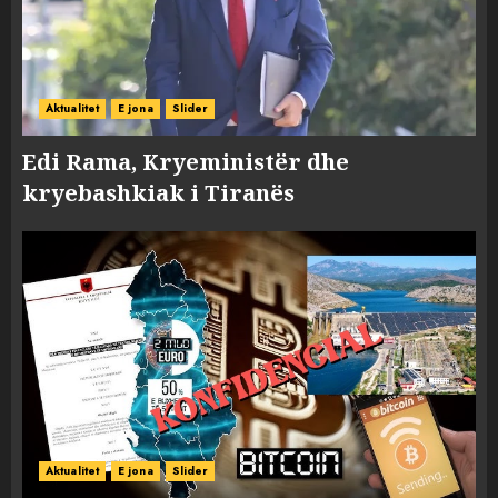
Aktualitet
E jona
Slider
Edi Rama, Kryeministër dhe
kryebashkiak i Tiranës
Aktualitet
E jona
Slider