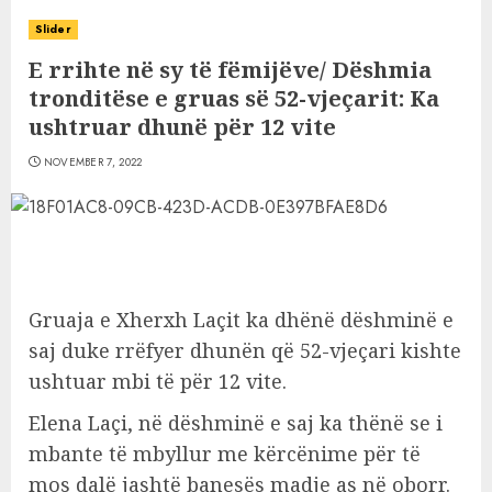
Slider
E rrihte në sy të fëmijëve/ Dëshmia
tronditëse e gruas së 52-vjeçarit: Ka
ushtruar dhunë për 12 vite
NOVEMBER 7, 2022
Gruaja e Xherxh Laçit ka dhënë dëshminë e
saj duke rrëfyer dhunën që 52-vjeçari kishte
ushtuar mbi të për 12 vite.
Elena Laçi, në dëshminë e saj ka thënë se i
mbante të mbyllur me kërcënime për të
mos dalë jashtë banesës madje as në oborr.