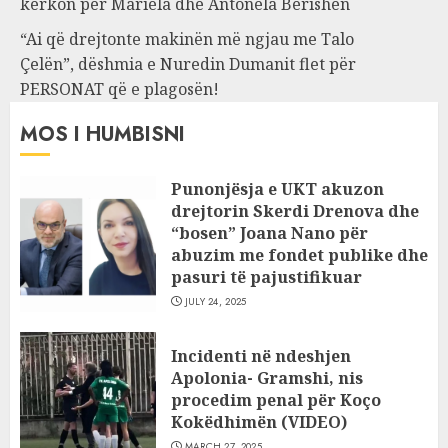
kërkon për Mariela dhe Antonela Berishën
“Ai që drejtonte makinën më ngjau me Talo
Çelën”, dëshmia e Nuredin Dumanit flet për
PERSONAT që e plagosën!
MOS I HUMBISNI
Punonjësja e UKT akuzon
drejtorin Skerdi Drenova dhe
“bosen” Joana Nano për
abuzim me fondet publike dhe
pasuri të pajustifikuar
JULY 24, 2025
Incidenti në ndeshjen
Apolonia- Gramshi, nis
procedim penal për Koço
Kokëdhimën (VIDEO)
MARCH 27, 2025