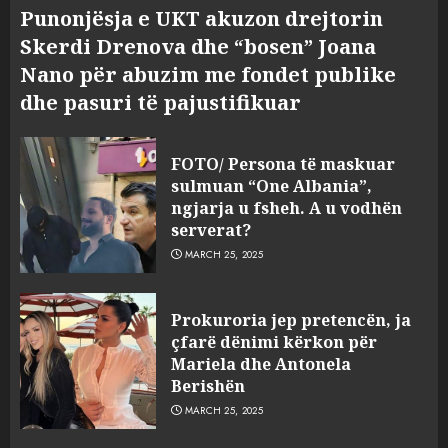
Punonjësja e UKT akuzon drejtorin
Skerdi Drenova dhe “bosen” Joana
Nano për abuzim me fondet publike
dhe pasuri të pajustifikuar
FOTO/ Persona të maskuar
sulmuan “One Albania”,
ngjarja u fsheh. A u vodhën
serverat?
MARCH 25, 2025
Prokuroria jep pretencën, ja
çfarë dënimi kërkon për
Mariela dhe Antonela
Berishën
MARCH 25, 2025