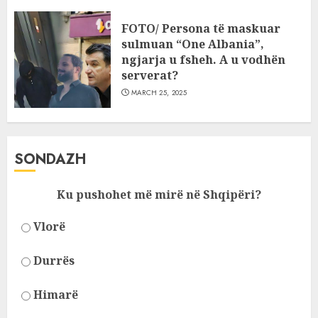
FOTO/ Persona të maskuar
sulmuan “One Albania”,
ngjarja u fsheh. A u vodhën
serverat?
MARCH 25, 2025
SONDAZH
Ku pushohet më mirë në Shqipëri?
Vlorë
Durrës
Himarë