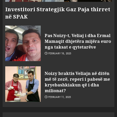
Investitori Strategjik Gaz Paja thirret
në SPAK
Pas Noizy-t, Veliaj i dha Ermal
Mamaqit dhjetëra mijëra euro
nga taksat e qytetarëve
FEBRUARY 18, 2025
FOTO/ Persona të maskuar
Noizy braktis Veliajn në ditën
sulmuan “One Albania”,
më të zezë, reperi i pabesë me
ngjarja u fsheh. A u vodhën
kryebashkiakun që i dha
serverat?
milionat?
3
MARCH 25, 2025
FEBRUARY 11, 2025
Prokuroria jep pretencën, ja
çfarë dënimi kërkon për