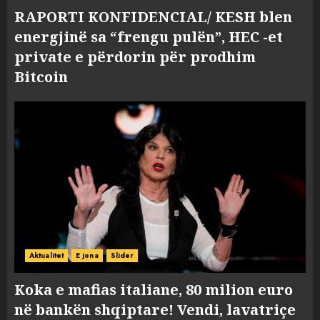
RAPORTI KONFIDENCIAL/ KESH blen
energjinë sa “frengu pulën”, HEC -et
private e përdorin për prodhim
Bitcoin
Aktualitet
E jona
Slider
Koka e mafias italiane, 80 milion euro
në bankën shqiptare! Vendi, lavatriçe