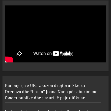
“Ai që drejtonte makinën më
ngjau me Talo Çelën”,
dëshmia e Nuredin Dumanit
flet për PERSONAT që e
plagosën!
5
MARCH 25, 2025
Punonjësja e UKT akuzon
drejtorin Skerdi Drenova dhe
“bosen” Joana Nano për
abuzim me fondet publike dhe
pasuri të pajustifikuar
1
JULY 24, 2025
Incidenti në ndeshjen
Punonjësja e UKT akuzon drejtorin Skerdi
Apolonia- Gramshi, nis
procedim penal për Koço
Drenova dhe “bosen” Joana Nano për abuzim me
Kokëdhimën (VIDEO)
fondet publike dhe pasuri të pajustifikuar
2
MARCH 27, 2025