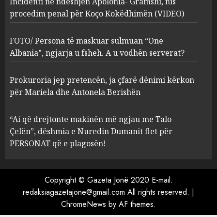
Incidenti në ndeshjen Apolonia- Gramshi, nis
procedim penal për Koço Kokëdhimën (VIDEO)
FOTO/ Persona të maskuar
sulmuan “One Albania”,
ngjarja u fsheh. A u vodhën
FOTO/ Persona të maskuar sulmuan “One
serverat?
Albania”, ngjarja u fsheh. A u vodhën serverat?
3
MARCH 25, 2025
Prokuroria jep pretencën, ja çfarë dënimi kërkon
Prokuroria jep pretencën, ja
për Mariela dhe Antonela Berishën
çfarë dënimi kërkon për
Mariela dhe Antonela
“Ai që drejtonte makinën më ngjau me Talo
Berishën
Çelën”, dëshmia e Nuredin Dumanit flet për
4
MARCH 25, 2025
PERSONAT që e plagosën!
“Ai që drejtonte makinën më
ngjau me Talo Çelën”,
Copyright © Gazeta Jonë 2020 E-mail:
dëshmia e Nuredin Dumanit
redaksiagazetajone@gmail.com
All rights reserved.
|
flet për PERSONAT që e
ChromeNews
by AF themes.
plagosën!
5