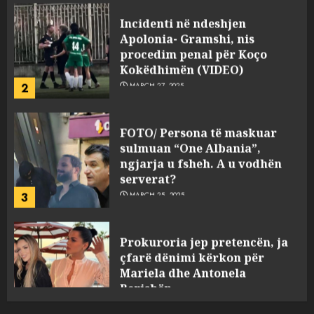
Apolonia- Gramshi, nis
procedim penal për Koço
Kokëdhimën (VIDEO)
2
MARCH 27, 2025
FOTO/ Persona të maskuar
sulmuan “One Albania”,
ngjarja u fsheh. A u vodhën
serverat?
3
MARCH 25, 2025
Prokuroria jep pretencën, ja
çfarë dënimi kërkon për
Mariela dhe Antonela
Berishën
4
MARCH 25, 2025