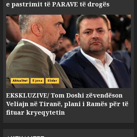
e pastrimit të PARAVE të drogës
Aktualitet
E jona
Slider
EKSKLUZIVE/ Tom Doshi zëvendëson
Veliajn në Tiranë, plani i Ramës për të
fituar kryeqytetin