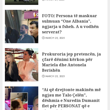
FOTO/ Persona të maskuar
sulmuan “One Albania”,
ngjarja u fsheh. A u vodhën
serverat?
MARCH 25, 2025
Prokuroria jep pretencën, ja
çfarë dënimi kërkon për
Mariela dhe Antonela
Berishën
MARCH 25, 2025
“Ai që drejtonte makinën më
ngjau me Talo Çelën”,
dëshmia e Nuredin Dumanit
flet për PERSONAT që e