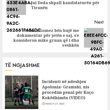
Jul Deda shpall kandidaturën për
Pre
Tiranën
pos
Next
Selena Gomez bën bujë me
dokumentar për jetën e saj, s’e
Next
konsideron mike gruan që i dha
post:
veshkën
TË NGJASHME
Incidenti në ndeshjen
Apolonia- Gramshi, nis
procedim penal për Koço
Kokëdhimën (VIDEO)
MARCH 27, 2025