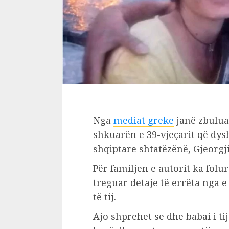
Nga
mediat greke
janë zbuluar
shkuarën e 39-vjeçarit që dysh
shqiptare shtatëzënë, Gjeorgj
Për familjen e autorit ka folur 
treguar detaje të errëta nga e
të tij.
Ajo shprehet se dhe babai i t