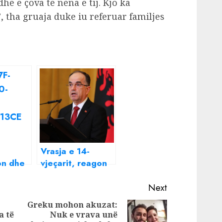
he e çova te nëna e tij. Kjo ka
 tha gruaja duke iu referuar familjes
Vrasja e 14-
on dhe
vjeçarit, reagon
-
Begaj: Të
tja e
frenojmë
Next
 rrëfen
promovimin e
Greku mohon akuzat:
a e
dhunës në rrjetet
a të
Nuk e vrava unë
Next
Previous