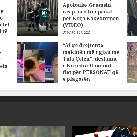
Apolonia- Gramshi,
he
nis procedim penal
o
për Koço Kokëdhimën
ndet
(VIDEO)
 të
MARCH 27, 2025
“Ai që drejtonte
makinën më ngjau me
ë
Talo Çelën”, dëshmia
r
e Nuredin Dumanit
ela
flet për PERSONAT që
e plagosën!
MARCH 25, 2025