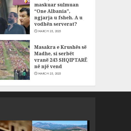
maskuar sulmuan
“One Albania”,
ngjarja u fsheh. A u
vodhën serverat?
MARCH 25, 2025
Masakra e Krushës së
Madhe, si serbët
vranë 243 SHQIPTARË
në një vend
MARCH 25, 2025