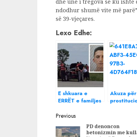
dhe unë i tregova se ku ishte d
ndodhur shumë vite më parë”,
së 39-vjeçares.
Lexo Edhe:
E shkuara e
Akuza për
ERRËT e familjes
prostituci
së Azgan
vrasje/ Ish
Continue
Mernicës, babai e
konkurren
Previous
vëllai të dënuar
Për’puthen
Reading
PD denoncon
për vrasje!
detaje ng
betonizmin me kull