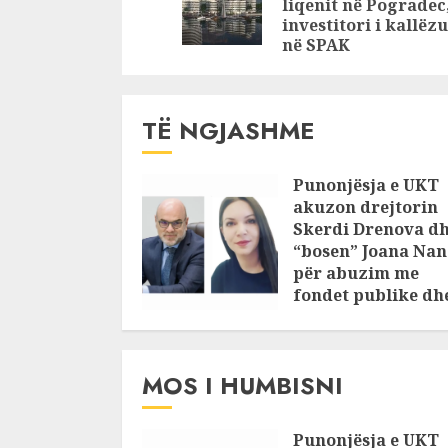
shkuara e 
liqenit në Pogradec
errët: Ka
investitori i kallëz
në SPAK
në burg…
TË NGJASHME
Punonjësja e UKT
akuzon drejtorin
Skerdi Drenova d
“bosen” Joana Nan
për abuzim me
fondet publike dh
pasuri të
pajustifikuar
JULY 24, 2025
MOS I HUMBISNI
Punonjësja e UKT