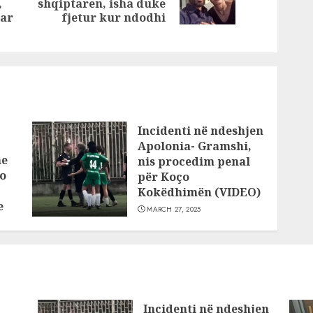
saj e
sociale
,
shqiptaren, isha duke
post:
m qenë
post:
uar
fjetur kur ndodhi
Incidenti në ndeshjen
Apolonia- Gramshi,
he
nis procedim penal
o
për Koço
Kokëdhimën (VIDEO)
e
MARCH 27, 2025
Incidenti në ndeshjen