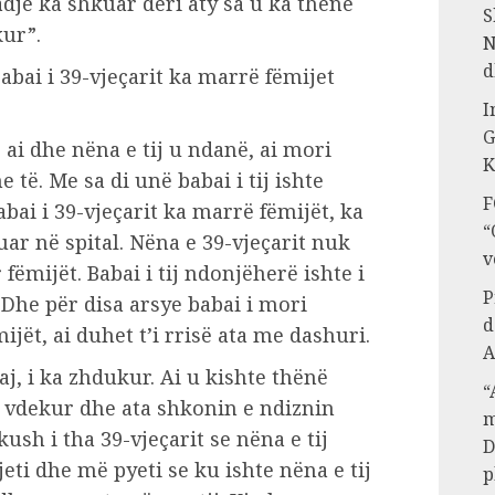
dje ka shkuar deri aty sa u ka thënë
S
kur”.
N
d
abai i 39-vjeçarit ka marrë fëmijet
I
G
r ai dhe nëna e tij u ndanë, ai mori
K
e të. Me sa di unë babai i tij ishte
F
bai i 39-vjeçarit ka marrë fëmijët, ka
“
ar në spital. Nëna e 39-vjeçarit nuk
v
fëmijët. Babai i tij ndonjëherë ishte i
P
 Dhe për disa arsye babai i mori
d
ijët, ai duhet t’i rrisë ata me dashuri.
A
aj, i ka zhdukur. Ai u kishte thënë
“
e vdekur dhe ata shkonin e ndiznin
m
kush i tha 39-vjeçarit se nëna e tij
D
jeti dhe më pyeti se ku ishte nëna e tij
p