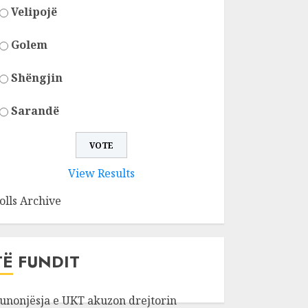
Velipojë
Golem
Shëngjin
Sarandë
View Results
olls Archive
TË FUNDIT
unonjësja e UKT akuzon drejtorin