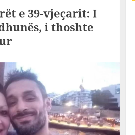
ët e 39-vjeçarit: I
 dhunës, i thoshte
ur