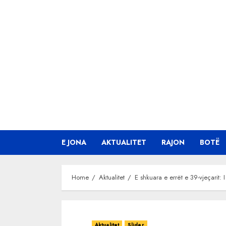
Skip
to
content
E JONA
AKTUALITET
RAJON
BOTË
Home
Aktualitet
E shkuara e errët e 39-vjeçarit: 
Aktualitet
Slider