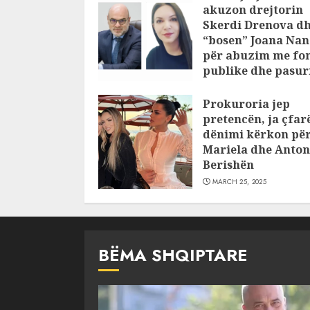
akuzon drejtorin
Skerdi Drenova d
“bosen” Joana Nan
për abuzim me fo
publike dhe pasuri
pajustifikuar
Prokuroria jep
JULY 24, 2025
pretencën, ja çfar
dënimi kërkon pë
Mariela dhe Anton
Berishën
MARCH 25, 2025
BËMA SHQIPTARE