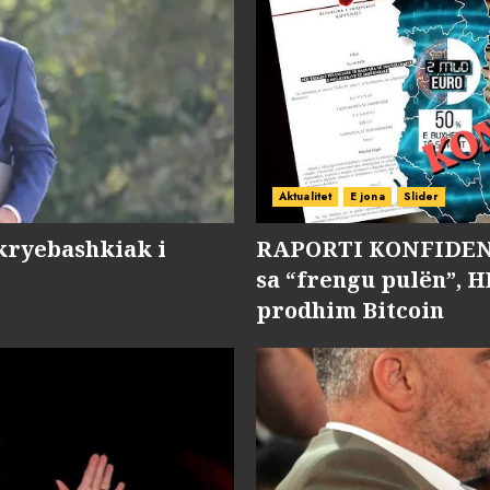
Aktualitet
E jona
Slider
kryebashkiak i
RAPORTI KONFIDENC
sa “frengu pulën”, H
prodhim Bitcoin