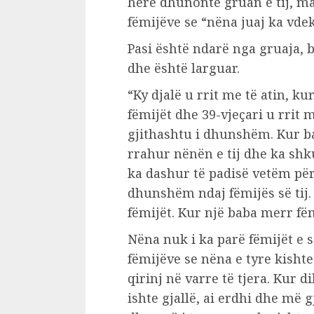
herë dhunonte gruan e tij, ma
fëmijëve se “nëna juaj ka vde
Pasi është ndarë nga gruaja, b
dhe është larguar.
“Ky djalë u rrit me të atin, ku
fëmijët dhe 39-vjeçari u rrit m
gjithashtu i dhunshëm. Kur ba
rrahur nënën e tij dhe ka shku
ka dashur të padisë vetëm për 
dhunshëm ndaj fëmijës së tij.
fëmijët. Kur një baba merr fëm
Nëna nuk i ka parë fëmijët e s
fëmijëve se nëna e tyre kisht
qirinj në varre të tjera. Kur di
ishte gjallë, ai erdhi dhe më g