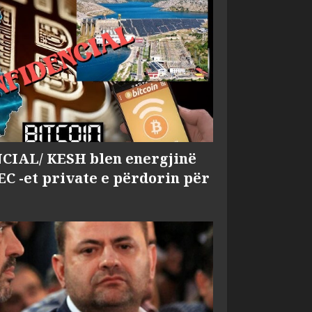
IAL/ KESH blen energjinë
EC -et private e përdorin për