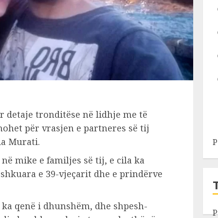
 detaje tronditëse në lidhje me të
ohet për vrasjen e partneres së tij
ia Murati.
P
në mike e familjes së tij, e cila ka
 shkuara e 39-vjeçarit dhe e prindërve
ij ka qenë i dhunshëm, dhe shpesh-
P