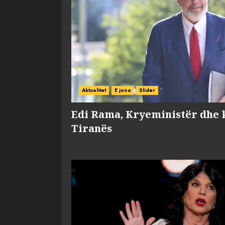
Aktualitet
E jona
Slider
Edi Rama, Kryeministër dhe 
Tiranës