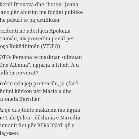
kerdi Drenova dhe “bosen” Joana
ano për abuzim me fondet publike
he pasuri të pajustifikuar
ncidenti në ndeshjen Apolonia-
ramshi, nis procedim penal për
oço Kokëdhimën (VIDEO)
OTO/ Persona të maskuar sulmuan
One Albania”, ngjarja u fsheh. A u
odhën serverat?
rokuroria jep pretencën, ja çfarë
ënimi kërkon për Mariela dhe
ntonela Berishën
Ai që drejtonte makinën më ngjau
e Talo Çelën”, dëshmia e Nuredin
umanit flet për PERSONAT që e
lagosën!