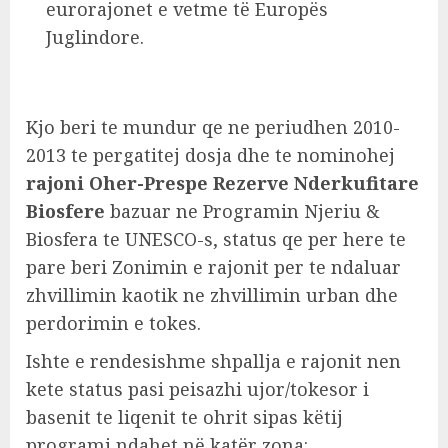
eurorajonet e vetme të Europës
Juglindore.
Kjo beri te mundur qe ne periudhen 2010-
2013 te pergatitej dosja dhe te nominohej
rajoni Oher-Prespe Rezerve Nderkufitare
Biosfere
bazuar ne Programin Njeriu &
Biosfera te UNESCO-s, status qe per here te
pare beri Zonimin e rajonit per te ndaluar
zhvillimin kaotik ne zhvillimin urban dhe
perdorimin e tokes.
Ishte e rendesishme shpallja e rajonit nen
kete status pasi peisazhi ujor/tokesor i
basenit te liqenit te ohrit sipas këtij
programi ndahet në katër zona: