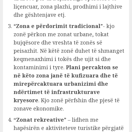
liçencuar, zona plazhi, prodhimi i lajthive
dhe gështenjave etj.
“
Zona e përdorimit tradicional
”- kjo
zonë përkon me zonat urbane, tokat
bujqësore dhe vreshta të zonës së
peisazhit. Në këtë zonë duhet të shmanget
keqmenaxhimi i tokës dhe ujit si dhe
kontaminimi i tyre.
Plani percakton se
në këto zona janë të kufizuara dhe të
mirepërcaktuara urbanizimi dhe
ndërtimet të infrastrukturave
kryesore
. Kjo zonë përfshin dhe pjesë të
zonave ekonomike.
“Zonat rekreative
” – lidhen me
hapësirën e aktiviteteve turistike përgjatë