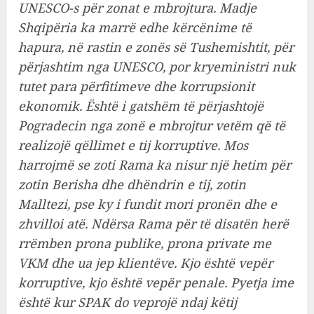
UNESCO-s për zonat e mbrojtura. Madje
Shqipëria ka marrë edhe kërcënime të
hapura, në rastin e zonës së Tushemishtit, për
përjashtim nga UNESCO, por kryeministri nuk
tutet para përfitimeve dhe korrupsionit
ekonomik. Është i gatshëm të përjashtojë
Pogradecin nga zonë e mbrojtur vetëm që të
realizojë qëllimet e tij korruptive. Mos
harrojmë se zoti Rama ka nisur një hetim për
zotin Berisha dhe dhëndrin e tij, zotin
Malltezi, pse ky i fundit mori pronën dhe e
zhvilloi atë. Ndërsa Rama për të disatën herë
rrëmben prona publike, prona private me
VKM dhe ua jep klientëve. Kjo është vepër
korruptive, kjo është vepër penale. Pyetja ime
është kur SPAK do veprojë ndaj këtij