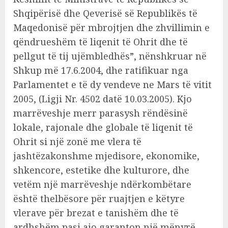
Shqipërisë dhe Qeverisë së Republikës të
Maqedonisë për mbrojtjen dhe zhvillimin e
qëndrueshëm të liqenit të Ohrit dhe të
pellgut të tij ujëmbledhës”, nënshkruar në
Shkup më 17.6.2004, dhe ratifikuar nga
Parlamentet e të dy vendeve ne Mars të vitit
2005, (Ligji Nr. 4502 datë 10.03.2005). Kjo
marrëveshje merr parasysh rëndësinë
lokale, rajonale dhe globale të liqenit të
Ohrit si një zonë me vlera të
jashtëzakonshme mjedisore, ekonomike,
shkencore, estetike dhe kulturore, dhe
vetëm një marrëveshje ndërkombëtare
është thelbësore për ruajtjen e këtyre
vlerave për brezat e tanishëm dhe të
ardhshëm pasi ajo garanton një mënyrë