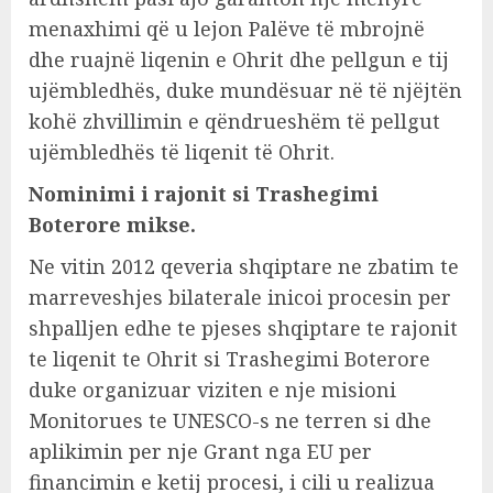
menaxhimi që u lejon Palëve të mbrojnë
dhe ruajnë liqenin e Ohrit dhe pellgun e tij
ujëmbledhës, duke mundësuar në të njëjtën
kohë zhvillimin e qëndrueshëm të pellgut
ujëmbledhës të liqenit të Ohrit.
Nominimi i rajonit si Trashegimi
Boterore mikse.
Ne vitin 2012 qeveria shqiptare ne zbatim te
marreveshjes bilaterale inicoi procesin per
shpalljen edhe te pjeses shqiptare te rajonit
te liqenit te Ohrit si Trashegimi Boterore
duke organizuar viziten e nje misioni
Monitorues te UNESCO-s ne terren si dhe
aplikimin per nje Grant nga EU per
financimin e ketij procesi, i cili u realizua