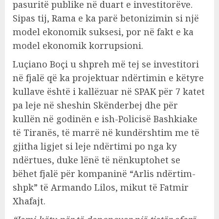
pasuritë publike në duart e investitorëve.
Sipas tij, Rama e ka parë betonizimin si një
model ekonomik suksesi, por në fakt e ka
model ekonomik korrupsioni.
Luçiano Boçi u shpreh më tej se investitori
në fjalë që ka projektuar ndërtimin e këtyre
kullave është i kallëzuar në SPAK për 7 katet
pa leje në sheshin Skënderbej dhe për
kullën në godinën e ish-Policisë Bashkiake
të Tiranës, të marrë në kundërshtim me të
gjitha ligjet si leje ndërtimi po nga ky
ndërtues, duke lënë të nënkuptohet se
bëhet fjalë për kompaninë “Arlis ndërtim-
shpk” të Armando Lilos, mikut të Fatmir
Xhafajt.