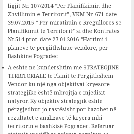
ligjit Nr. 107/2014 “Per Planifikimin dhe
Zhvillimin e Territorit”, VKM Nr. 671 date
39.07.2015 ” Per miratimin e Rregullores se
Planifikimit te Territorit” si dhe Kontrates
Nr.514 prot. date 27.01.2016 “Hartimi i
planeve te pergiithshme vendore, per
Bashkine Pogradec
A eshte ne kundershtim me STRATEGJINE
TERRITORIALE te Planit te Pergjithshem
Vendor ku një nga objektivat kryesore
strategjike është mbrojtja e mjedisit
natyror. Ky objektiv strategjik është
përzgjedhur jo rastësisht por bazohet në
rezultatet e analizave të kryera mbi
territorin e bashkisë Pogradec. Referuar