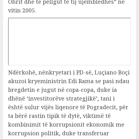
Ohrit dhe të pellgut të tij ujëmbledhës” në
vitin 2005.
Ndërkohë, nënkryetari i PD-së, Luçiano Boçi
akuzoi kryeministrin Edi Rama se pasi ndau
bregdetin e jugut në copa-copa, duke ia
dhënë ‘investitorëve strategjikë’, tani i
është sulur vijës liqenore të Pogradecit, për
ta bërë rastin tipik të dytë, viktimë të
kombinimit të korrupsionit ekonomik me
korrupsion politik, duke transferuar