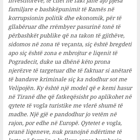
investitorëve, të cilët në fakt janë ajo pjesa
familjare e bashkëpunimit të Ramës në
korrupsionin politik dhe ekonomik, për të
gllabëruar dhe rrëmbyer pasurinë tonë të
përbashkët publike që na takon të gjithëve,
sidomos në zona të veçanta, siç është bregdeti
apo siç është zona e mbrojtur e liqenit të
Pogradecit, duke ua dhënë këto prona
njerëzve të targetuar dhe të faktuar si anëtarë
të bandave kriminale siç ka ndodhur sot me
Velipojën. Ky është një model që e kemi hasur
në Tiranë dhe që fatkeqësisht po aplikohet në
qytete të vogla turistike me vlerë shumë të
madhe. Një gjë e pandodhur jo vetëm në
rajon, por edhe në Europë. Qytetet e vogla,
pranë liqeneve, nuk pranojnë ndërtime të