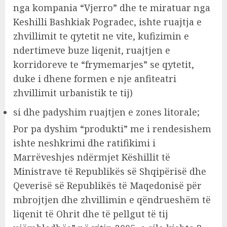
nga kompania “Vjerro” dhe te miratuar nga
Keshilli Bashkiak Pogradec, ishte ruajtja e
zhvillimit te qytetit ne vite, kufizimin e
ndertimeve buze liqenit, ruajtjen e
korridoreve te “frymemarjes” se qytetit,
duke i dhene formen e nje anfiteatri
zhvillimit urbanistik te tij)
si dhe padyshim ruajtjen e zones litorale;
Por pa dyshim “produkti” me i rendesishem
ishte neshkrimi dhe ratifikimi i
Marrëveshjes ndërmjet Këshillit të
Ministrave të Republikës së Shqipërisë dhe
Qeverisë së Republikës të Maqedonisë për
mbrojtjen dhe zhvillimin e qëndrueshëm të
liqenit të Ohrit dhe të pellgut të tij