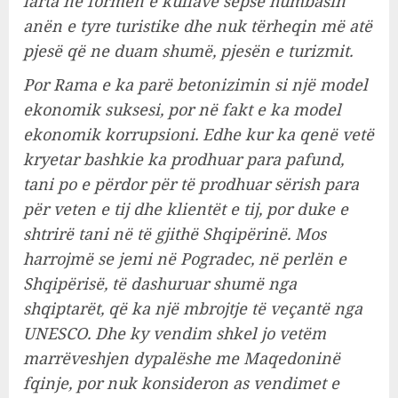
larta në formën e kullave sepse humbasin
anën e tyre turistike dhe nuk tërheqin më atë
pjesë që ne duam shumë, pjesën e turizmit.
Por Rama e ka parë betonizimin si një model
ekonomik suksesi, por në fakt e ka model
ekonomik korrupsioni. Edhe kur ka qenë vetë
kryetar bashkie ka prodhuar para pafund,
tani po e përdor për të prodhuar sërish para
për veten e tij dhe klientët e tij, por duke e
shtrirë tani në të gjithë Shqipërinë. Mos
harrojmë se jemi në Pogradec, në perlën e
Shqipërisë, të dashuruar shumë nga
shqiptarët, që ka një mbrojtje të veçantë nga
UNESCO. Dhe ky vendim shkel jo vetëm
marrëveshjen dypalëshe me Maqedoninë
fqinje, por nuk konsideron as vendimet e