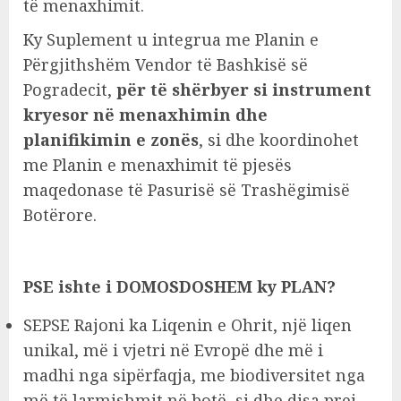
të menaxhimit.
Ky Suplement u integrua me Planin e
Përgjithshëm Vendor të Bashkisë së
Pogradecit,
për të shërbyer si instrument
kryesor në menaxhimin dhe
planifikimin e zonës
, si dhe koordinohet
me Planin e menaxhimit të pjesës
maqedonase të Pasurisë së Trashëgimisë
Botërore.
PSE ishte i DOMOSDOSHEM ky PLAN?
SEPSE Rajoni ka Liqenin e Ohrit, një liqen
unikal, më i vjetri në Evropë dhe më i
madhi nga sipërfaqja, me biodiversitet nga
më të larmishmit në botë, si dhe disa prej