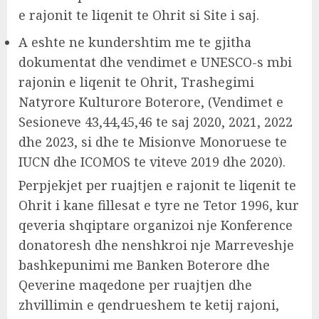
e rajonit te liqenit te Ohrit si Site i saj.
A eshte ne kundershtim me te gjitha
dokumentat dhe vendimet e UNESCO-s mbi
rajonin e liqenit te Ohrit, Trashegimi
Natyrore Kulturore Boterore, (Vendimet e
Sesioneve 43,44,45,46 te saj 2020, 2021, 2022
dhe 2023, si dhe te Misionve Monoruese te
IUCN dhe ICOMOS te viteve 2019 dhe 2020).
Perpjekjet per ruajtjen e rajonit te liqenit te
Ohrit i kane fillesat e tyre ne Tetor 1996, kur
qeveria shqiptare organizoi nje Konference
donatoresh dhe nenshkroi nje Marreveshje
bashkepunimi me Banken Boterore dhe
Qeverine maqedone per ruajtjen dhe
zhvillimin e qendrueshem te ketij rajoni,