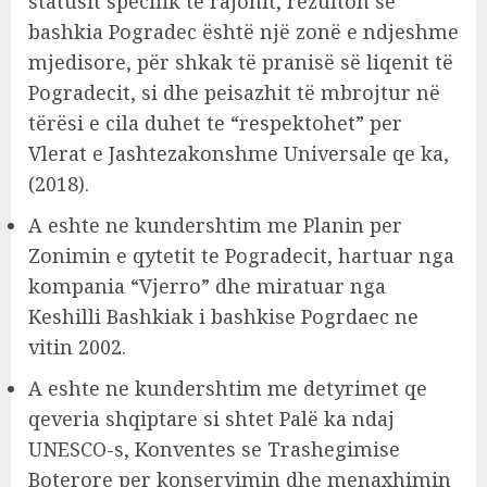
statusit specifik te rajonit, rezulton se
bashkia Pogradec është një zonë e ndjeshme
mjedisore, për shkak të pranisë së liqenit të
Pogradecit, si dhe peisazhit të mbrojtur në
tërësi e cila duhet te “respektohet” per
Vlerat e Jashtezakonshme Universale qe ka,
(2018).
A eshte ne kundershtim me Planin per
Zonimin e qytetit te Pogradecit, hartuar nga
kompania “Vjerro” dhe miratuar nga
Keshilli Bashkiak i bashkise Pogrdaec ne
vitin 2002.
A eshte ne kundershtim me detyrimet qe
qeveria shqiptare si shtet Palë ka ndaj
UNESCO-s, Konventes se Trashegimise
Boterore per konservimin dhe menaxhimin