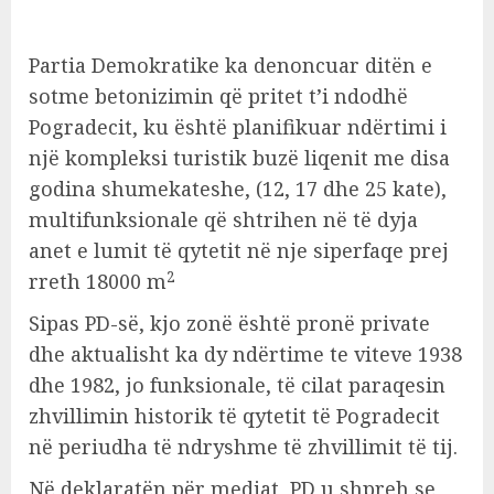
Partia Demokratike ka denoncuar ditën e
sotme betonizimin që pritet t’i ndodhë
Pogradecit, ku është planifikuar ndërtimi i
një kompleksi turistik buzë liqenit me disa
godina shumekateshe, (12, 17 dhe 25 kate),
multifunksionale që shtrihen në të dyja
anet e lumit të qytetit në nje siperfaqe prej
2
rreth 18000 m
Sipas PD-së, kjo zonë është pronë private
dhe aktualisht ka dy ndërtime te viteve 1938
dhe 1982, jo funksionale, të cilat paraqesin
zhvillimin historik të qytetit të Pogradecit
në periudha të ndryshme të zhvillimit të tij.
Në deklaratën për mediat, PD u shpreh se