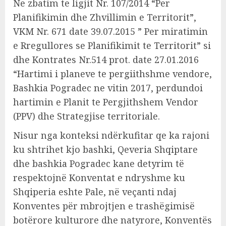
Ne zbatim te ligjit Nr. 107/2014 “Per
Planifikimin dhe Zhvillimin e Territorit”,
VKM Nr. 671 date 39.07.2015 ” Per miratimin
e Rregullores se Planifikimit te Territorit” si
dhe Kontrates Nr.514 prot. date 27.01.2016
“Hartimi i planeve te pergiithshme vendore,
Bashkia Pogradec ne vitin 2017, perdundoi
hartimin e Planit te Pergjithshem Vendor
(PPV) dhe Strategjise territoriale.
Nisur nga konteksi ndërkufitar qe ka rajoni
ku shtrihet kjo bashki, Qeveria Shqiptare
dhe bashkia Pogradec kane detyrim të
respektojnë Konventat e ndryshme ku
Shqiperia eshte Pale, në veçanti ndaj
Konventes për mbrojtjen e trashëgimisë
botërore kulturore dhe natyrore, Konventës