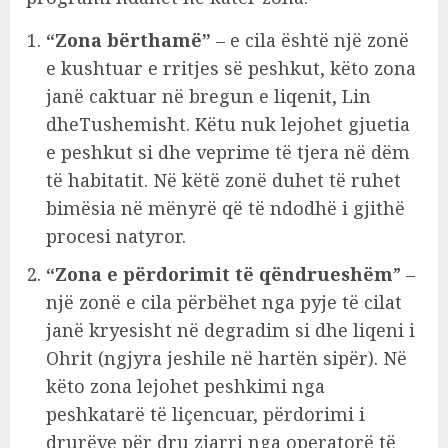
“Zona bërthamë”
– e cila është një zonë
e kushtuar e rritjes së peshkut, këto zona
janë caktuar në bregun e liqenit, Lin
dheTushemisht. Këtu nuk lejohet gjuetia
e peshkut si dhe veprime të tjera në dëm
të habitatit. Në këtë zonë duhet të ruhet
bimësia në mënyrë që të ndodhë i gjithë
procesi natyror.
“Zona e përdorimit të qëndrueshëm
” –
një zonë e cila përbëhet nga pyje të cilat
janë kryesisht në degradim si dhe liqeni i
Ohrit (ngjyra jeshile në hartën sipër). Në
këto zona lejohet peshkimi nga
peshkatarë të liçencuar, përdorimi i
drurëve për dru zjarri nga operatorë të