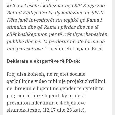
këtë rast është i kallëzuar nga SPAK nga zoti
Belind Këlliçi. Pra ka dy kallëzime në SPAK.
Këta janë investitorët strategjikë që Rama i
stimulon dhe që Rama i përdor dhe me të
cilët bashkëpunon për të rrëmbyer hapësirën
publike dhe për ta përdorur në ato forma që
unë parashtrova.”
– u shpreh Luçiano Boçi.
Deklarata e ekspertëve të PD-së:
Prej disa kohesh, ne rrjetet sociale
qarkullojne video mbi nje projekt zhvillimi
ne bregun e liqenit ne qender te qytetit te
pogradecit buze liqenit. Ky projekt
prezanton ndertimin e 4 objekteve
shumekateshe, (12,17 dhe 25 kate),