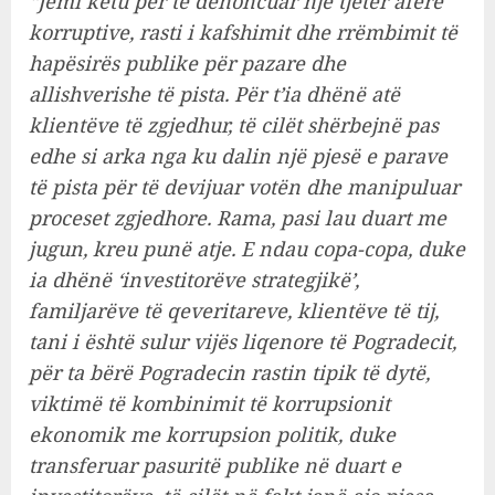
“Jemi këtu për të denoncuar një tjetër aferë
korruptive, rasti i kafshimit dhe rrëmbimit të
hapësirës publike për pazare dhe
allishverishe të pista. Për t’ia dhënë atë
klientëve të zgjedhur, të cilët shërbejnë pas
edhe si arka nga ku dalin një pjesë e parave
të pista për të devijuar votën dhe manipuluar
proceset zgjedhore. Rama, pasi lau duart me
jugun, kreu punë atje. E ndau copa-copa, duke
ia dhënë ‘investitorëve strategjikë’,
familjarëve të qeveritareve, klientëve të tij,
tani i është sulur vijës liqenore të Pogradecit,
për ta bërë Pogradecin rastin tipik të dytë,
viktimë të kombinimit të korrupsionit
ekonomik me korrupsion politik, duke
transferuar pasuritë publike në duart e