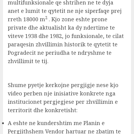
multifunksionale qe shtrihen ne te dyja
anet e lumit te qytetit ne nje siperfaqe prej
2
rreth 18000 m
. Kjo zone eshte prone
private dhe aktualisht ka dy ndertime te
viteve 1938 dhe 1982, jo funksionale, te cilat
paraqesin zhvillimin historik te qytetit te
Pogradecit ne periudha te ndryshme te
zhvillimit te tij.
Shume pyetje kerkojne pergjigje nese kjo
video perben nje inisiative konkrete nga
institucionet pergjegjese per zhvillimin e
territorit dhe konkretisht:
A eshte ne kundershtim me Planin e
Pergjithshem Vendor hartuar ne zbatim te