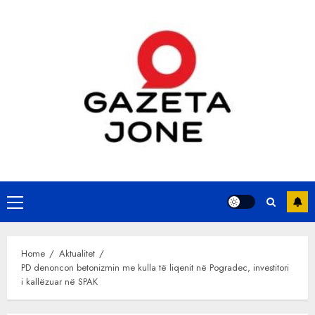
Skip
to
content
Primary
Menu
Home
Aktualitet
PD denoncon betonizmin me kulla të liqenit në Pogradec, investitori
i kallëzuar në SPAK