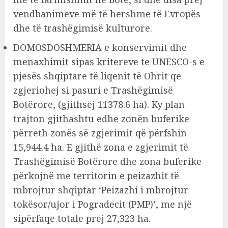
vendbanimeve më të hershme të Evropës
dhe të trashëgimisë kulturore.
DOMOSDOSHMERIA e konservimit dhe
menaxhimit sipas kritereve te UNESCO-s e
pjesës shqiptare të liqenit të Ohrit qe
zgjeriohej si pasuri e Trashëgimisë
Botërore, (gjithsej 11378.6 ha). Ky plan
trajton gjithashtu edhe zonën buferike
përreth zonës së zgjerimit që përfshin
15,944.4 ha. E gjithë zona e zgjerimit të
Trashëgimisë Botërore dhe zona buferike
përkojnë me territorin e peizazhit të
mbrojtur shqiptar ‘Peizazhi i mbrojtur
tokësor/ujor i Pogradecit (PMP)’, me një
sipërfaqe totale prej 27,323 ha.