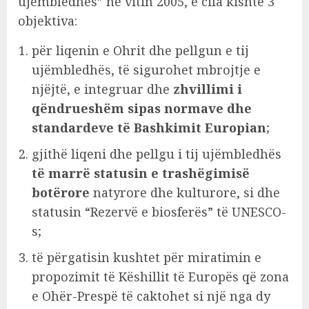
ujëmbledhës” në vitin 2005, e cila kishte 3
objektiva:
për liqenin e Ohrit dhe pellgun e tij
ujëmbledhës, të sigurohet mbrojtje e
njëjtë, e integruar dhe
zhvillimi i
qëndrueshëm sipas normave dhe
standardeve të Bashkimit Europian
;
gjithë liqeni dhe pellgu i tij ujëmbledhës
të marrë statusin e trashëgimisë
botërore
natyrore dhe kulturore, si dhe
statusin “Rezervë e biosferës” të UNESCO-
s;
të përgatisin kushtet për miratimin e
propozimit të Këshillit të Europës që zona
e Ohër-Prespë të caktohet si një nga dy