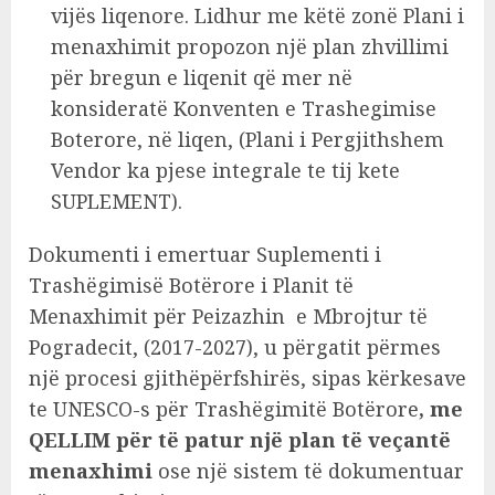
vijës liqenore. Lidhur me këtë zonë Plani i
menaxhimit propozon një plan zhvillimi
për bregun e liqenit që mer në
konsideratë Konventen e Trashegimise
Boterore, në liqen, (Plani i Pergjithshem
Vendor ka pjese integrale te tij kete
SUPLEMENT).
Dokumenti i emertuar Suplementi i
Trashëgimisë Botërore i Planit të
Menaxhimit për Peizazhin e Mbrojtur të
Pogradecit, (2017-2027), u përgatit përmes
një procesi gjithëpërfshirës, sipas kërkesave
te UNESCO-s për Trashëgimitë Botërore
, me
QELLIM
për të patur një plan të veçantë
menaxhimi
ose një sistem të dokumentuar