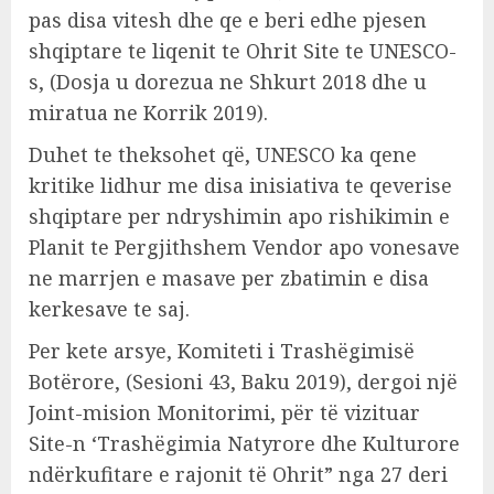
pas disa vitesh dhe qe e beri edhe pjesen
shqiptare te liqenit te Ohrit Site te UNESCO-
s, (Dosja u dorezua ne Shkurt 2018 dhe u
miratua ne Korrik 2019).
Duhet te theksohet që, UNESCO ka qene
kritike lidhur me disa inisiativa te qeverise
shqiptare per ndryshimin apo rishikimin e
Planit te Pergjithshem Vendor apo vonesave
ne marrjen e masave per zbatimin e disa
kerkesave te saj.
Per kete arsye, Komiteti i Trashëgimisë
Botërore, (Sesioni 43, Baku 2019), dergoi një
Joint-mision Monitorimi, për të vizituar
Site-n ‘Trashëgimia Natyrore dhe Kulturore
ndërkufitare e rajonit të Ohrit” nga 27 deri