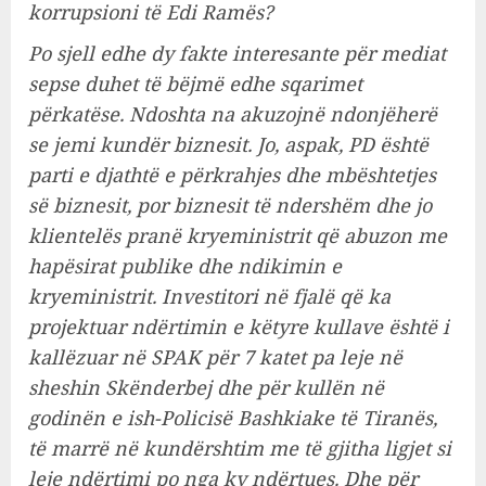
korrupsioni të Edi Ramës?
Po sjell edhe dy fakte interesante për mediat
sepse duhet të bëjmë edhe sqarimet
përkatëse. Ndoshta na akuzojnë ndonjëherë
se jemi kundër biznesit. Jo, aspak, PD është
parti e djathtë e përkrahjes dhe mbështetjes
së biznesit, por biznesit të ndershëm dhe jo
klientelës pranë kryeministrit që abuzon me
hapësirat publike dhe ndikimin e
kryeministrit. Investitori në fjalë që ka
projektuar ndërtimin e këtyre kullave është i
kallëzuar në SPAK për 7 katet pa leje në
sheshin Skënderbej dhe për kullën në
godinën e ish-Policisë Bashkiake të Tiranës,
të marrë në kundërshtim me të gjitha ligjet si
leje ndërtimi po nga ky ndërtues. Dhe për