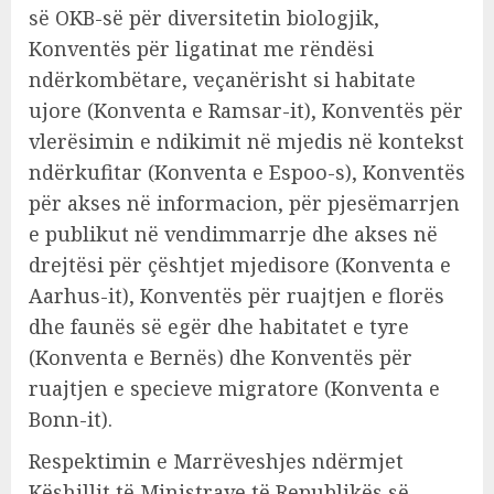
së OKB-së për diversitetin biologjik,
Konventës për ligatinat me rëndësi
ndërkombëtare, veçanërisht si habitate
ujore (Konventa e Ramsar-it), Konventës për
vlerësimin e ndikimit në mjedis në kontekst
ndërkufitar (Konventa e Espoo-s), Konventës
për akses në informacion, për pjesëmarrjen
e publikut në vendimmarrje dhe akses në
drejtësi për çështjet mjedisore (Konventa e
Aarhus-it), Konventës për ruajtjen e florës
dhe faunës së egër dhe habitatet e tyre
(Konventa e Bernës) dhe Konventës për
ruajtjen e specieve migratore (Konventa e
Bonn-it).
Respektimin e Marrëveshjes ndërmjet
Këshillit të Ministrave të Republikës së