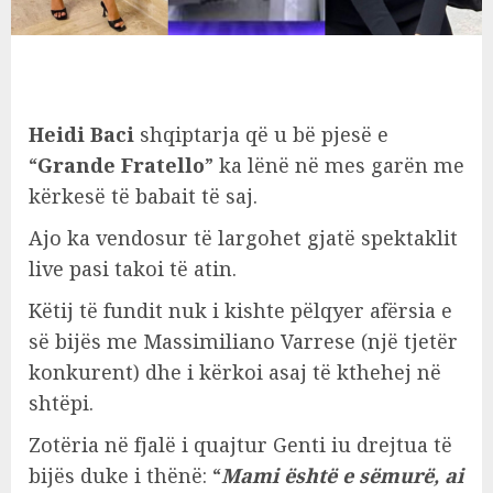
Heidi Baci
shqiptarja që u bë pjesë e
“
Grande Fratello
” ka lënë në mes garën me
kërkesë të babait të saj.
Ajo ka vendosur të largohet gjatë spektaklit
live pasi takoi të atin.
Këtij të fundit nuk i kishte pëlqyer afërsia e
së bijës me Massimiliano Varrese (një tjetër
konkurent) dhe i kërkoi asaj të kthehej në
shtëpi.
Zotëria në fjalë i quajtur Genti iu drejtua të
bijës duke i thënë: “
Mami është e sëmurë, ai