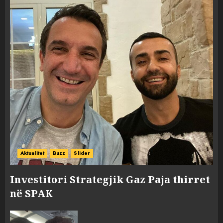
Aktualitet
Buzz
Slider
Investitori Strategjik Gaz Paja thirret
në SPAK