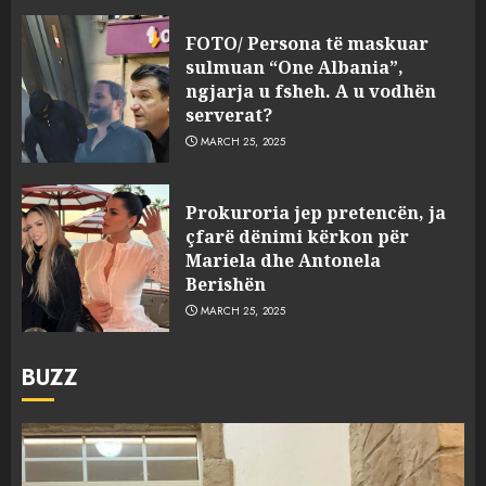
FOTO/ Persona të maskuar
sulmuan “One Albania”,
ngjarja u fsheh. A u vodhën
serverat?
MARCH 25, 2025
Prokuroria jep pretencën, ja
çfarë dënimi kërkon për
Mariela dhe Antonela
Berishën
MARCH 25, 2025
BUZZ