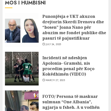
MOS I HUMBISNI
Punonjësja e UKT akuzon
drejtorin Skerdi Drenova dhe
“bosen” Joana Nano për
abuzim me fondet publike dhe
pasuri të pajustifikuar
JULY 24, 2025
Incidenti në ndeshjen
Apolonia- Gramshi, nis
procedim penal për Koço
Kokëdhimën (VIDEO)
MARCH 27, 2025
FOTO/ Persona të maskuar
sulmuan “One Albania”,
ngjarja u fsheh. A u vodhën