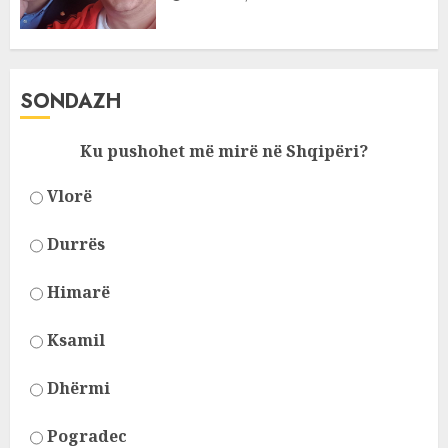
SONDAZH
Ku pushohet më mirë në Shqipëri?
Vlorë
Durrës
Himarë
Ksamil
Dhërmi
Pogradec