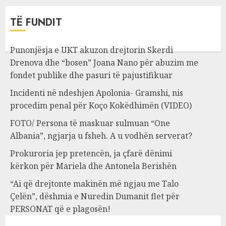
TË FUNDIT
Punonjësja e UKT akuzon drejtorin Skerdi
Drenova dhe “bosen” Joana Nano për abuzim me
fondet publike dhe pasuri të pajustifikuar
Incidenti në ndeshjen Apolonia- Gramshi, nis
procedim penal për Koço Kokëdhimën (VIDEO)
FOTO/ Persona të maskuar sulmuan “One
Albania”, ngjarja u fsheh. A u vodhën serverat?
Prokuroria jep pretencën, ja çfarë dënimi
kërkon për Mariela dhe Antonela Berishën
“Ai që drejtonte makinën më ngjau me Talo
Çelën”, dëshmia e Nuredin Dumanit flet për
PERSONAT që e plagosën!