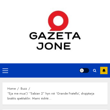
Skip
to
content
Primary
Menu
Home
Buzz
“Eja me mua”/ “Sabian 2” hyn në ‘Grande Fratello’, shqiptarja
braktis spektaklin: Mami është…