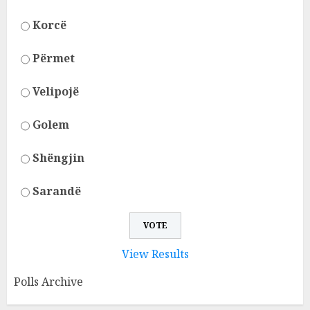
Korcë
Përmet
Velipojë
Golem
Shëngjin
Sarandë
View Results
Polls Archive