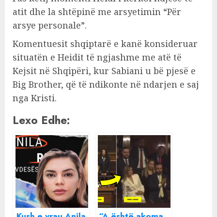
atit dhe la shtëpinë me arsyetimin “Për
arsye personale”.
Komentuesit shqiptarë e kanë konsideruar
situatën e Heidit të ngjashme me atë të
Kejsit në Shqipëri, kur Sabiani u bë pjesë e
Big Brother, që të ndikonte në ndarjen e saj
nga Kristi.
Lexo Edhe:
Kush e vrau Anila
“A është akoma