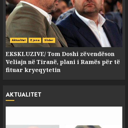
Aktualitet
E jona
Slider
EKSKLUZIVE/ Tom Doshi zëvendëson
Veliajn në Tiranë, plani i Ramës për të
fituar kryeqytetin
AKTUALITET