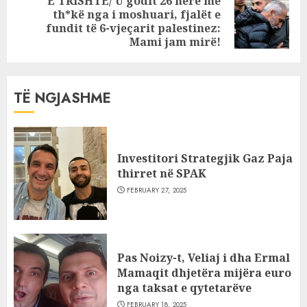
E TRISHTË/ U godit 26 herë me
th*kë nga i moshuari, fjalët e
Next
fundit të 6-vjeçarit palestinez:
post:
Mami jam mirë!
TË NGJASHME
Investitori Strategjik Gaz Paja
thirret në SPAK
FEBRUARY 27, 2025
Pas Noizy-t, Veliaj i dha Ermal
Mamaqit dhjetëra mijëra euro
nga taksat e qytetarëve
FEBRUARY 18, 2025