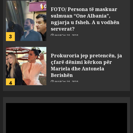
FOTO/ Persona të maskuar
sulmuan “One Albania”,
ngjarja u fsheh. A u vodhën
serverat?
3
MARCH 25, 2025
Prokuroria jep pretencën, ja
çfarë dënimi kërkon për
Mariela dhe Antonela
Berishën
4
MARCH 25, 2025
“Ai që drejtonte makinën më
ngjau me Talo Çelën”,
dëshmia e Nuredin Dumanit
flet për PERSONAT që e
plagosën!
5
MARCH 25, 2025