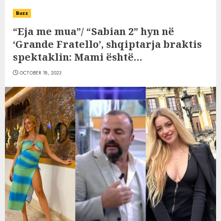
Buzz
“Eja me mua”/ “Sabian 2” hyn në
‘Grande Fratello’, shqiptarja braktis
spektaklin: Mami është…
OCTOBER 18, 2023