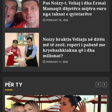
Pas Noizy-t, Veliaj i dha Ermal
Mamaqit dhjetëra mijëra euro
nga taksat e qytetarëve
FEBRUARY 18, 2025
FOTO/ Persona të maskuar
Noizy braktis Veliajn në ditën
sulmuan “One Albania”,
më të zezë, reperi i pabesë me
ngjarja u fsheh. A u vodhën
kryebashkiakun që i dha
serverat?
milionat?
3
MARCH 25, 2025
FEBRUARY 11, 2025
Prokuroria jep pretencën, ja
çfarë dënimi kërkon për
PËR TY
Mariela dhe Antonela
Berishën
4
MARCH 25, 2025