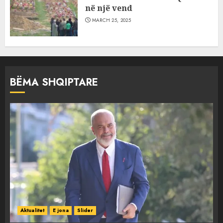
në një vend
MARCH 25, 2025
BËMA SHQIPTARE
Aktualitet
E jona
Slider