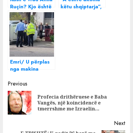
Ruçin? Kjo është
këtu shqiptarja”,
shqiptarja që u
mediat
masakrua në Itali!
“kryqëzojnë”
kreun e Senatit
italian
Emri/ U përplas
nga makina
ndërsa po priste
Continue
autobusin, kush
Previous
është shqiptarja
Reading
Profecia drithëruese e Baba
që humbi jetën
Pre
Vangës, një koincidencë e
pos
tmerrshme me Izraelin…
Next