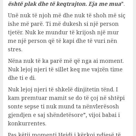
është plak dhe të keqtrajton. Eja me mua
”.
Unë nuk të njoh më dhe nuk të shoh më siç
ishe më parë. Ti më dukesh si një person
tjetër. Nuk ke mundur të krijosh një mur
me një person që të kapi dhe të vuri nën
stres.
Nëna nuk të ka parë më që nga ai moment.
Nuk lejoj njeri të sillet keq me vajzën time
dhe ti e di.
Nuk lejoj njeri të shkelë dinjitetin tënd. I
kam premtuar mamit se do të çoj në shtëpi
sonte sepse ti nuk mund ta nënvlerësosh
gjendjen e saj shëndetësore”, vijoi babai i
konkurrentes.
Pas këtij momenti Heidi i kërkoi ndjesë të