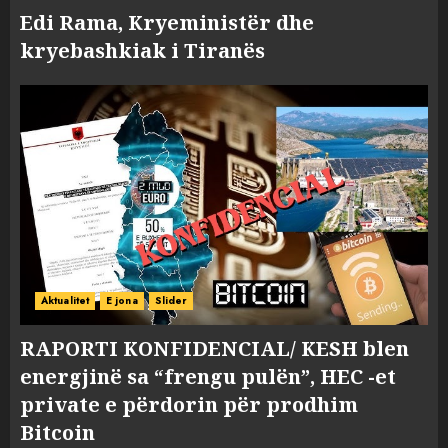
Edi Rama, Kryeministër dhe
kryebashkiak i Tiranës
Aktualitet
E jona
Slider
RAPORTI KONFIDENCIAL/ KESH blen
energjinë sa “frengu pulën”, HEC -et
private e përdorin për prodhim
Bitcoin