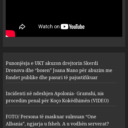
Punonjësja e UKT akuzon
drejtorin Skerdi Drenova dhe
“bosen” Joana Nano për
abuzim me fondet publike dhe
pasuri të pajustifikuar
1
JULY 24, 2025
Incidenti në ndeshjen
Punonjësja e UKT akuzon drejtorin Skerdi
Apolonia- Gramshi, nis
procedim penal për Koço
Drenova dhe “bosen” Joana Nano për abuzim me
Kokëdhimën (VIDEO)
fondet publike dhe pasuri të pajustifikuar
2
MARCH 27, 2025
Incidenti në ndeshjen Apolonia- Gramshi, nis
procedim penal për Koço Kokëdhimën (VIDEO)
FOTO/ Persona të maskuar
sulmuan “One Albania”,
ngjarja u fsheh. A u vodhën
FOTO/ Persona të maskuar sulmuan “One
serverat?
Albania”, ngjarja u fsheh. A u vodhën serverat?
MARCH 25, 2025