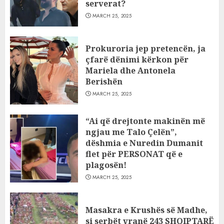
serverat?
MARCH 25, 2025
Prokuroria jep pretencën, ja
çfarë dënimi kërkon për
Mariela dhe Antonela
Berishën
MARCH 25, 2025
“Ai që drejtonte makinën më
ngjau me Talo Çelën”,
dëshmia e Nuredin Dumanit
flet për PERSONAT që e
plagosën!
MARCH 25, 2025
Masakra e Krushës së Madhe,
si serbët vranë 243 SHQIPTARË