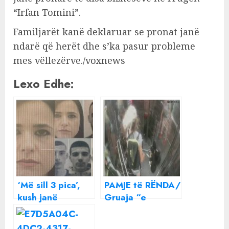
“Irfan Tomini”.
Familjarët kanë deklaruar se pronat janë
ndarë që herët dhe s’ka pasur probleme
mes vëllezërve./voxnews
Lexo Edhe:
‘Më sill 3 pica’,
PAMJE të RËNDA/
kush janë
Gruaja “e
shpërndarësit e
maskuar si
drogës në
vullnetare” në