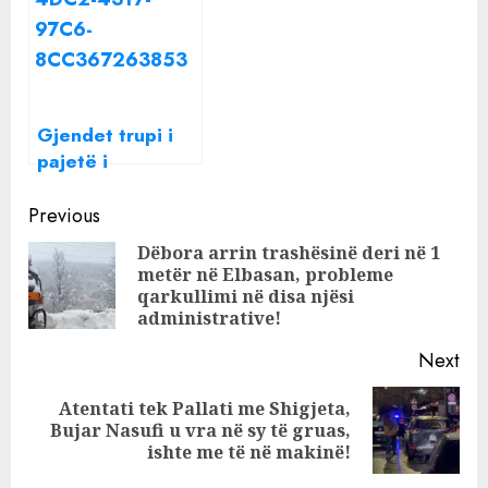
Tiranë, ‘KOKAT’
Tiranë merr
burrë e grua!
qentë i dhunon
barbarisht
(Video)
Gjendet trupi i
pajetë i
biznesmenit
Continue
shqiptar në
Previous
Greqi, arrestohet
Reading
Dëbora arrin trashësinë deri në 1
autori, mori në
metër në Elbasan, probleme
Pre
telefon policinë:
qarkullimi në disa njësi
pos
Ja përse e vrava
administrative!
Next
Atentati tek Pallati me Shigjeta,
Next
Bujar Nasufi u vra në sy të gruas,
post:
ishte me të në makinë!