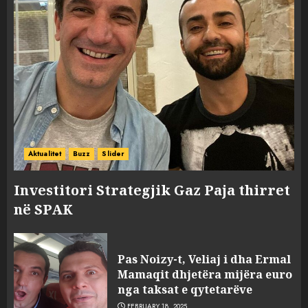
Aktualitet
Buzz
Slider
Investitori Strategjik Gaz Paja thirret
në SPAK
Pas Noizy-t, Veliaj i dha Ermal
Mamaqit dhjetëra mijëra euro
nga taksat e qytetarëve
FEBRUARY 18, 2025