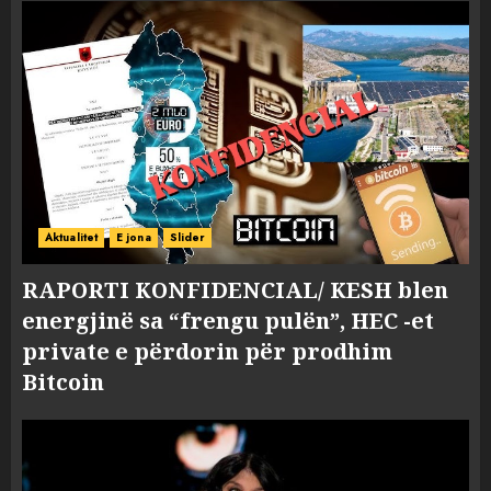
Aktualitet
E jona
Slider
RAPORTI KONFIDENCIAL/ KESH blen
energjinë sa “frengu pulën”, HEC -et
private e përdorin për prodhim
Bitcoin