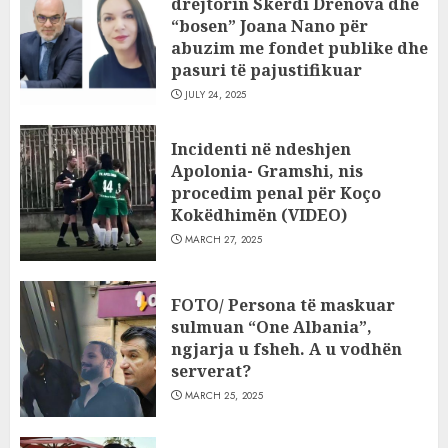
drejtorin Skerdi Drenova dhe
“bosen” Joana Nano për
abuzim me fondet publike dhe
pasuri të pajustifikuar
JULY 24, 2025
Incidenti në ndeshjen
Apolonia- Gramshi, nis
procedim penal për Koço
Kokëdhimën (VIDEO)
MARCH 27, 2025
FOTO/ Persona të maskuar
sulmuan “One Albania”,
ngjarja u fsheh. A u vodhën
serverat?
MARCH 25, 2025