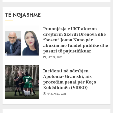
TË NGJASHME
Punonjësja e UKT akuzon
drejtorin Skerdi Drenova dhe
“bosen” Joana Nano për
abuzim me fondet publike dhe
pasuri të pajustifikuar
JULY 24, 2025
Incidenti në ndeshjen
Apolonia- Gramshi, nis
procedim penal për Koço
Kokëdhimën (VIDEO)
MARCH 27, 2025