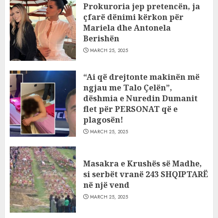
Prokuroria jep pretencën, ja
çfarë dënimi kërkon për
Mariela dhe Antonela
Berishën
MARCH 25, 2025
“Ai që drejtonte makinën më
ngjau me Talo Çelën”,
dëshmia e Nuredin Dumanit
flet për PERSONAT që e
plagosën!
MARCH 25, 2025
Masakra e Krushës së Madhe,
si serbët vranë 243 SHQIPTARË
në një vend
MARCH 25, 2025