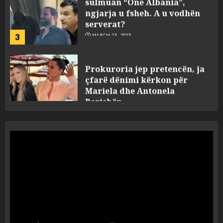
serverat?
3
MARCH 25, 2025
Prokuroria jep pretencën, ja
çfarë dënimi kërkon për
Mariela dhe Antonela
Berishën
4
MARCH 25, 2025
“Ai që drejtonte makinën më
ngjau me Talo Çelën”,
dëshmia e Nuredin Dumanit
flet për PERSONAT që e
plagosën!
5
MARCH 25, 2025
Punonjësja e UKT akuzon
drejtorin Skerdi Drenova dhe