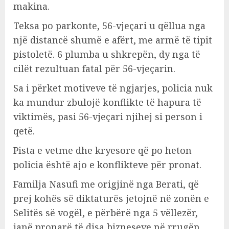
makina.
Teksa po parkonte, 56-vjeçari u qëllua nga
një distancë shumë e afërt, me armë të tipit
pistoletë. 6 plumba u shkrepën, dy nga të
cilët rezultuan fatal për 56-vjeçarin.
Sa i përket motiveve të ngjarjes, policia nuk
ka mundur zbulojë konflikte të hapura të
viktimës, pasi 56-vjeçari njihej si person i
qetë.
Pista e vetme dhe kryesore që po heton
policia është ajo e konflikteve për pronat.
Familja Nasufi me origjinë nga Berati, që
prej kohës së diktaturës jetojnë në zonën e
Selitës së vogël, e përbërë nga 5 vëllezër,
janë pronarë të disa bizneseve në rrugën