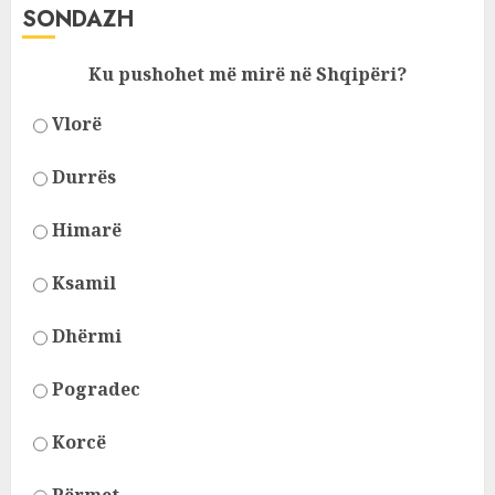
SONDAZH
Ku pushohet më mirë në Shqipëri?
Vlorë
Durrës
Himarë
Ksamil
Dhërmi
Pogradec
Korcë