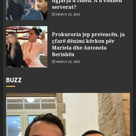
ngjarja u fsheh. A u vodhën
serverat?
MARCH 25, 2025
Prokuroria jep pretencën, ja
çfarë dënimi kërkon për
Mariela dhe Antonela
Berishën
MARCH 25, 2025
BUZZ