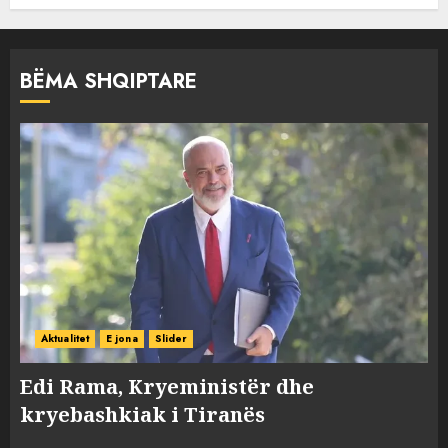
BËMA SHQIPTARE
Aktualitet
E jona
Slider
Edi Rama, Kryeministër dhe
kryebashkiak i Tiranës