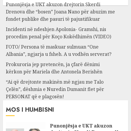
Punonjësja e UKT akuzon drejtorin Skerdi
Drenova dhe “bosen” Joana Nano për abuzim me
fondet publike dhe pasuri të pajustifikuar
Incidenti në ndeshjen Apolonia- Gramshi, nis
procedim penal për Koço Kokëdhimën (VIDEO)
FOTO/ Persona të maskuar sulmuan “One
Albania”, ngjarja u fsheh. A u vodhën serverat?
Prokuroria jep pretencën, ja çfarë dënimi
kërkon për Mariela dhe Antonela Berishën
“Ai që drejtonte makinën më ngjau me Talo
Çelën”, dëshmia e Nuredin Dumanit flet për
PERSONAT që e plagosën!
MOS I HUMBISNI
Punonjësja e UKT akuzon