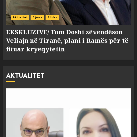
Aktualitet
E jona
Slider
EKSKLUZIVE/ Tom Doshi zëvendëson
Veliajn në Tiranë, plani i Ramës për të
fituar kryeqytetin
AKTUALITET