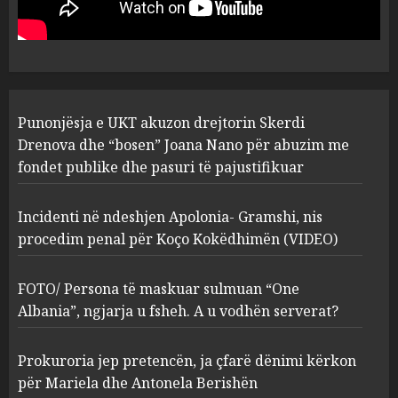
“bosen” Joana Nano për
abuzim me fondet publike dhe
pasuri të pajustifikuar
1
JULY 24, 2025
Incidenti në ndeshjen
Punonjësja e UKT akuzon drejtorin Skerdi
Apolonia- Gramshi, nis
procedim penal për Koço
Drenova dhe “bosen” Joana Nano për abuzim me
Kokëdhimën (VIDEO)
fondet publike dhe pasuri të pajustifikuar
2
MARCH 27, 2025
Incidenti në ndeshjen Apolonia- Gramshi, nis
procedim penal për Koço Kokëdhimën (VIDEO)
FOTO/ Persona të maskuar
sulmuan “One Albania”,
ngjarja u fsheh. A u vodhën
FOTO/ Persona të maskuar sulmuan “One
serverat?
Albania”, ngjarja u fsheh. A u vodhën serverat?
3
MARCH 25, 2025
Prokuroria jep pretencën, ja çfarë dënimi kërkon
Prokuroria jep pretencën, ja
për Mariela dhe Antonela Berishën