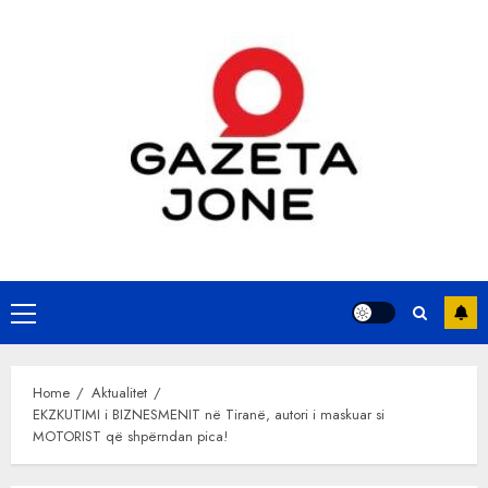
Skip
to
content
Primary
Menu
Home
Aktualitet
EKZKUTIMI i BIZNESMENIT në Tiranë, autori i maskuar si
MOTORIST që shpërndan pica!