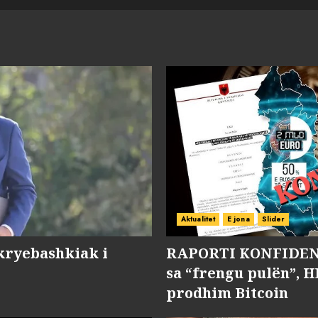
Aktualitet
E jona
Slider
kryebashkiak i
RAPORTI KONFIDENC
sa “frengu pulën”, H
prodhim Bitcoin