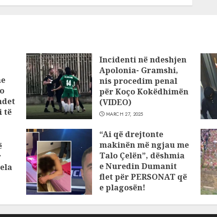
Incidenti në ndeshjen
Apolonia- Gramshi,
he
nis procedim penal
o
për Koço Kokëdhimën
ndet
(VIDEO)
 të
MARCH 27, 2025
“Ai që drejtonte
makinën më ngjau me
ë
Talo Çelën”, dëshmia
r
e Nuredin Dumanit
ela
flet për PERSONAT që
e plagosën!
MARCH 25, 2025