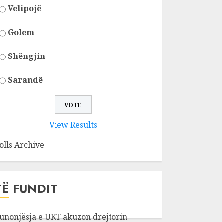
Velipojë
Golem
Shëngjin
Sarandë
View Results
olls Archive
TË FUNDIT
unonjësja e UKT akuzon drejtorin