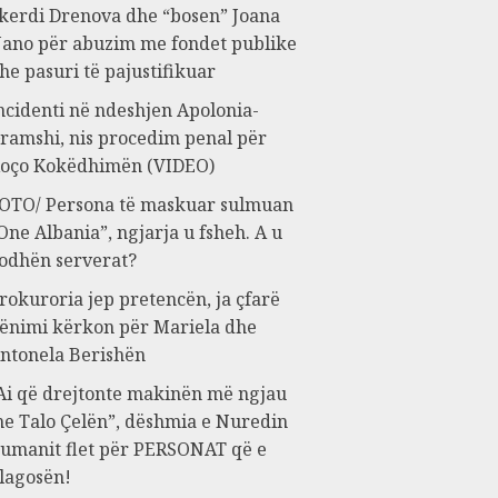
kerdi Drenova dhe “bosen” Joana
ano për abuzim me fondet publike
he pasuri të pajustifikuar
ncidenti në ndeshjen Apolonia-
ramshi, nis procedim penal për
oço Kokëdhimën (VIDEO)
OTO/ Persona të maskuar sulmuan
One Albania”, ngjarja u fsheh. A u
odhën serverat?
rokuroria jep pretencën, ja çfarë
ënimi kërkon për Mariela dhe
ntonela Berishën
Ai që drejtonte makinën më ngjau
e Talo Çelën”, dëshmia e Nuredin
umanit flet për PERSONAT që e
lagosën!