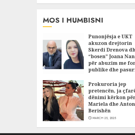
MOS I HUMBISNI
Punonjësja e UKT
akuzon drejtorin
Skerdi Drenova d
“bosen” Joana Nan
për abuzim me fo
publike dhe pasuri
pajustifikuar
Prokuroria jep
JULY 24, 2025
pretencën, ja çfar
dënimi kërkon pë
Mariela dhe Anton
Berishën
MARCH 25, 2025