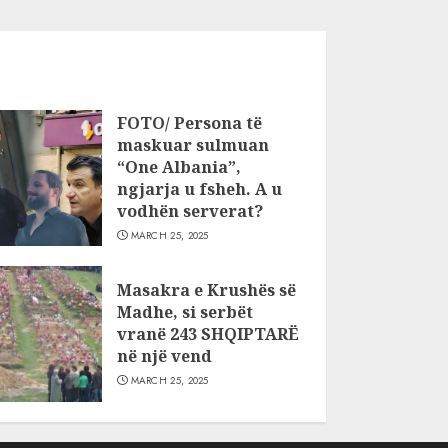
FOTO/ Persona të
maskuar sulmuan
“One Albania”,
ngjarja u fsheh. A u
vodhën serverat?
MARCH 25, 2025
Masakra e Krushës së
Madhe, si serbët
vranë 243 SHQIPTARË
në një vend
MARCH 25, 2025