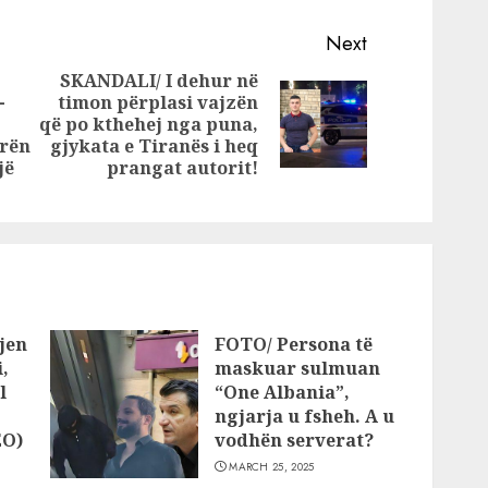
dënohet
dënohet me më
e 4
shumë se 70 vite
Next
burg
SKANDALI/ I dehur në
-
timon përplasi vajzën
Next
që po kthehej nga puna,
Previous
post:
urën
gjykata e Tiranës i heq
post:
jë
prangat autorit!
jen
FOTO/ Persona të
,
maskuar sulmuan
l
“One Albania”,
ngjarja u fsheh. A u
EO)
vodhën serverat?
MARCH 25, 2025