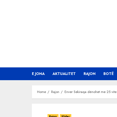
Skip
to
content
E JONA
AKTUALITET
RAJON
BOTË
Home
Rajon
Enver Sekiraqa dënohet me 25 vite b
Rajon
Slider