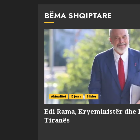
BËMA SHQIPTARE
Aktualitet
E jona
Slider
Edi Rama, Kryeministër dhe 
Tiranës