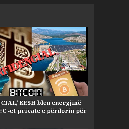
IAL/ KESH blen energjinë
EC -et private e përdorin për