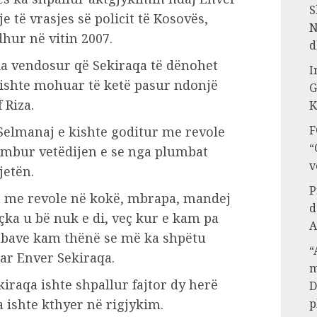
S
e të vrasjes së policit të Kosovës,
N
hur në vitin 2007.
d
ka vendosur që Sekiraqa të dënohet
I
kishte mohuar të ketë pasur ndonjë
G
 Riza.
K
F
Selmanaj e kishte goditur me revole
“
humbur vetëdijen e se nga plumbat
v
jetën.
P
 me revole në kokë, mbrapa, mandej
d
çka u bë nuk e di, veç kur e kam pa
A
umbave kam thënë se më ka shpëtu
“
uar Enver Sekiraqa.
m
iraqa ishte shpallur fajtor dy herë
D
p
a ishte kthyer në rigjykim.