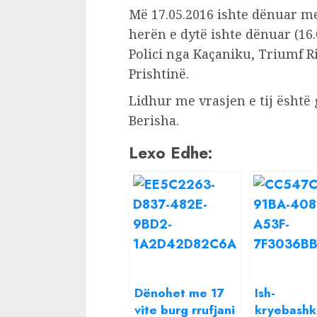
Më 17.05.2016 ishte dënuar m
herën e dytë ishte dënuar (16
Polici nga Kaçaniku, Triumf R
Prishtinë.
Lidhur me vrasjen e tij ësht
Berisha.
Lexo Edhe:
Dënohet me 17
Ish-
vite burg rrufjani
kryebashki