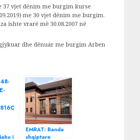
e 37 vjet dënim me burgim kurse
.09.2019) me 30 vjet dënim me burgim.
iza ishte vrarë më 30.08.2007 në
ë gjykuar dhe dënuar me burgim Arben
EMRAT: Banda
aku i
shqiptare