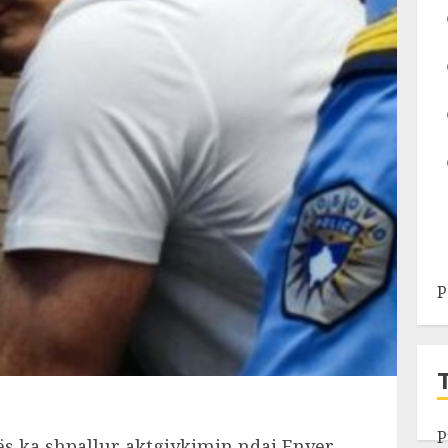
P
P
ës ka shpallur aktgjykimin ndaj Enver