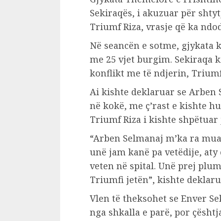
Sekiraqës, i akuzuar për shtytj
Triumf Riza, vrasje që ka ndod
Në seancën e sotme, gjykata 
me 25 vjet burgim. Sekiraqa 
konflikt me të ndjerin, Triumf
Ai kishte deklaruar se Arben 
në kokë, me ç’rast e kishte 
Triumf Riza i kishte shpëtuar 
“Arben Selmanaj m’ka ra mua
unë jam kanë pa vetëdije, aty 
veten në spital. Unë prej pl
Triumfi jetën”, kishte deklar
Vlen të theksohet se Enver Sek
nga shkalla e parë, por çështj