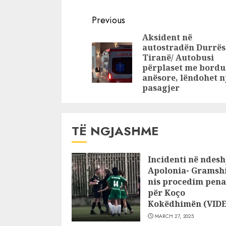
Francesco
Lushnjës 
Continue
Becchetti
me 2 vite 
Previous
muaj burg
Reading
Aksident në
autostradën Durrës
Tiranë/ Autobusi
përplaset me bord
anësore, lëndohet n
pasagjer
TË NGJASHME
Incidenti në ndesh
Apolonia- Gramshi
nis procedim pena
për Koço
Kokëdhimën (VID
MARCH 27, 2025