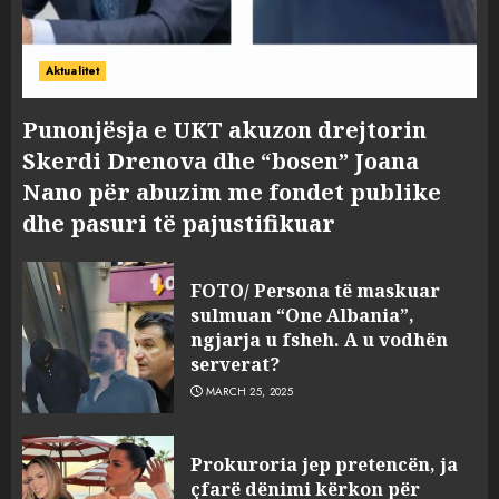
Aktualitet
Punonjësja e UKT akuzon drejtorin
Skerdi Drenova dhe “bosen” Joana
Nano për abuzim me fondet publike
dhe pasuri të pajustifikuar
FOTO/ Persona të maskuar
sulmuan “One Albania”,
ngjarja u fsheh. A u vodhën
serverat?
MARCH 25, 2025
Prokuroria jep pretencën, ja
çfarë dënimi kërkon për