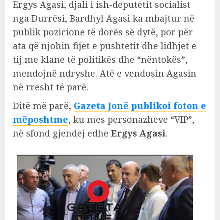
Ergys Agasi, djali i ish-deputetit socialist
nga Durrësi, Bardhyl Agasi ka mbajtur në
publik pozicione të dorës së dytë, por për
ata që njohin fijet e pushtetit dhe lidhjet e
tij me klane të politikës dhe “nëntokës”,
mendojnë ndryshe. Atë e vendosin Agasin
në rresht të parë.
Ditë më parë,
Gazeta Jonë
publikoi foton e
mëposhtme
, ku mes personazheve “VIP”,
në sfond gjendej edhe
Ergys Agasi
.