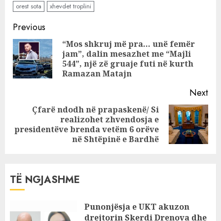
orest sota
xhevdet troplini
kërkon hetime të
tenderëve nga
Continue
Previous
SPAK
Reading
“Mos shkruj më pra… unë femër
jam”, dalin mesazhet me “Majli
Pre
544”, një zë gruaje futi në kurth
pos
Ramazan Matajn
Next
Çfarë ndodh në prapaskenë/ Si
realizohet zhvendosja e
Next
presidentëve brenda vetëm 6 orëve
post:
në Shtëpinë e Bardhë
TË NGJASHME
Punonjësja e UKT akuzon
drejtorin Skerdi Drenova dhe