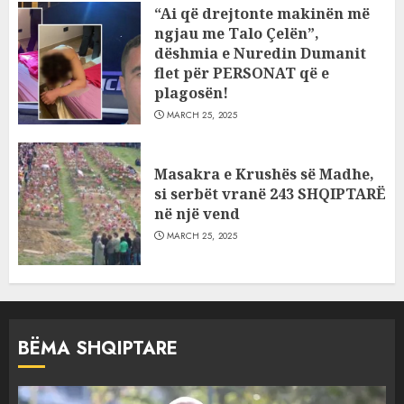
“Ai që drejtonte makinën më
ngjau me Talo Çelën”,
dëshmia e Nuredin Dumanit
flet për PERSONAT që e
plagosën!
MARCH 25, 2025
Masakra e Krushës së Madhe,
si serbët vranë 243 SHQIPTARË
në një vend
MARCH 25, 2025
BËMA SHQIPTARE