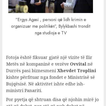
“Ergys Agasi , personi që lidh krimin e
organizuar me politikën”, Bylykbashi trondit
nga studioja e TV
Fotoja është fiksuar gjatë një vizite të Ilir
Metës në kompaninë e vezëve
Ovvital
në
Durrës pasi biznesmeni
Xhevdet Troplini
kishte përfituar nga fondet e Ministrisë së
Bujqësisë. Në aktivitet ishte edhe ish-
ministri Panariti.
Por pyetja që shtruan disa që njohin mirë jo
atë që duket, por atë që nuk duket në