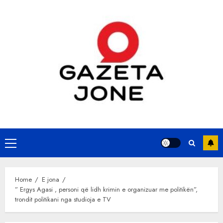
Skip
to
content
Primary
Menu
Home
E jona
” Ergys Agasi , personi që lidh krimin e organizuar me politikën”,
trondit politikani nga studioja e TV