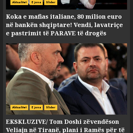
Aktualitet
E jona
Slider
Koka e mafias italiane, 80 milion euro
në bankën shqiptare! Vendi, lavatriçe
e pastrimit të PARAVE të drogës
Aktualitet
E jona
Slider
EKSKLUZIVE/ Tom Doshi zëvendëson
Veliajn në Tiranë, plani i Ramës për të