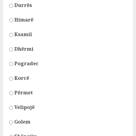
Durrës
Himarë
Ksamil
Dhërmi
Pogradec
Korcë
Përmet
Velipojë
Golem