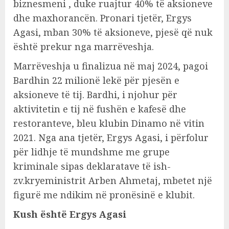
biznesmeni , duke ruajtur 40% të aksioneve
dhe maxhorancën. Pronari tjetër, Ergys
Agasi, mban 30% të aksioneve, pjesë që nuk
është prekur nga marrëveshja.
Marrëveshja u finalizua në maj 2024, pagoi
Bardhin 22 milionë lekë për pjesën e
aksioneve të tij. Bardhi, i njohur për
aktivitetin e tij në fushën e kafesë dhe
restoranteve, bleu klubin Dinamo në vitin
2021. Nga ana tjetër, Ergys Agasi, i përfolur
për lidhje të mundshme me grupe
kriminale sipas deklaratave të ish-
zv.kryeministrit Arben Ahmetaj, mbetet një
figurë me ndikim në pronësinë e klubit.
Kush është Ergys Agasi