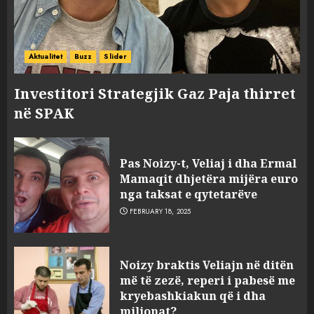
Aktualitet
Buzz
Slider
Investitori Strategjik Gaz Paja thirret
në SPAK
Pas Noizy-t, Veliaj i dha Ermal
Mamaqit dhjetëra mijëra euro
nga taksat e qytetarëve
FEBRUARY 18, 2025
FOTO/ Persona të maskuar
Noizy braktis Veliajn në ditën
sulmuan “One Albania”,
më të zezë, reperi i pabesë me
ngjarja u fsheh. A u vodhën
kryebashkiakun që i dha
serverat?
milionat?