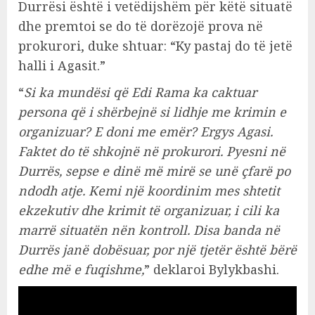
Durrësi është i vetëdijshëm për këtë situatë
dhe premtoi se do të dorëzojë prova në
prokurori, duke shtuar: “Ky pastaj do të jetë
halli i Agasit.”
“
Si ka mundësi që Edi Rama ka caktuar
persona që i shërbejnë si lidhje me krimin e
organizuar? E doni me emër? Ergys Agasi.
Faktet do të shkojnë në prokurori. Pyesni në
Durrës, sepse e dinë më mirë se unë çfarë po
ndodh atje. Kemi një koordinim mes shtetit
ekzekutiv dhe krimit të organizuar, i cili ka
marrë situatën nën kontroll. Disa banda në
Durrës janë dobësuar, por një tjetër është bërë
edhe më e fuqishme,
” deklaroi Bylykbashi.