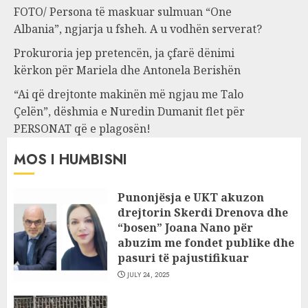
FOTO/ Persona të maskuar sulmuan “One
Albania”, ngjarja u fsheh. A u vodhën serverat?
Prokuroria jep pretencën, ja çfarë dënimi
kërkon për Mariela dhe Antonela Berishën
“Ai që drejtonte makinën më ngjau me Talo
Çelën”, dëshmia e Nuredin Dumanit flet për
PERSONAT që e plagosën!
MOS I HUMBISNI
Punonjësja e UKT akuzon
drejtorin Skerdi Drenova dhe
“bosen” Joana Nano për
abuzim me fondet publike dhe
pasuri të pajustifikuar
JULY 24, 2025