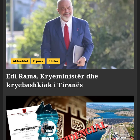
Aktualitet
E jona
Slider
Edi Rama, Kryeministër dhe
kryebashkiak i Tiranës