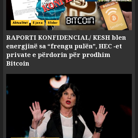
Aktualitet
E jona
Slider
RAPORTI KONFIDENCIAL/ KESH blen
energjinë sa “frengu pulën”, HEC -et
private e përdorin për prodhim
Bitcoin