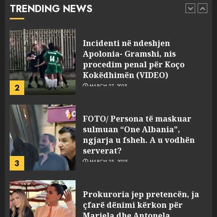
TRENDING NEWS
pasuri të pajustifikuar
1
JULY 24, 2025
Incidenti në ndeshjen
Apolonia- Gramshi, nis
procedim penal për Koço
Kokëdhimën (VIDEO)
2
MARCH 27, 2025
FOTO/ Persona të maskuar
sulmuan “One Albania”,
ngjarja u fsheh. A u vodhën
serverat?
3
MARCH 25, 2025
Prokuroria jep pretencën, ja
çfarë dënimi kërkon për
Mariela dhe Antonela