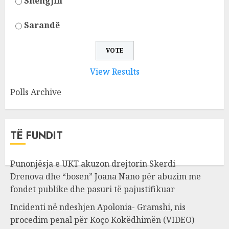
Shëngjin
Sarandë
View Results
Polls Archive
TË FUNDIT
Punonjësja e UKT akuzon drejtorin Skerdi
Drenova dhe “bosen” Joana Nano për abuzim me
fondet publike dhe pasuri të pajustifikuar
Incidenti në ndeshjen Apolonia- Gramshi, nis
procedim penal për Koço Kokëdhimën (VIDEO)