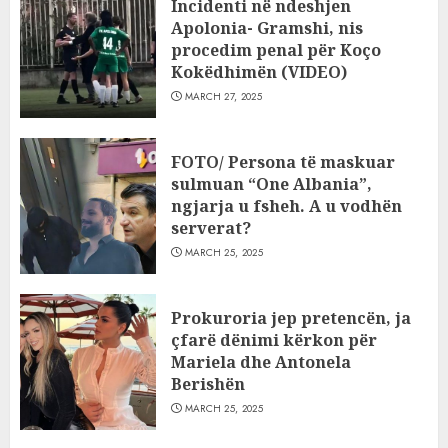
Incidenti në ndeshjen
Apolonia- Gramshi, nis
procedim penal për Koço
Kokëdhimën (VIDEO)
MARCH 27, 2025
FOTO/ Persona të maskuar
sulmuan “One Albania”,
ngjarja u fsheh. A u vodhën
serverat?
MARCH 25, 2025
Prokuroria jep pretencën, ja
çfarë dënimi kërkon për
Mariela dhe Antonela
Berishën
MARCH 25, 2025