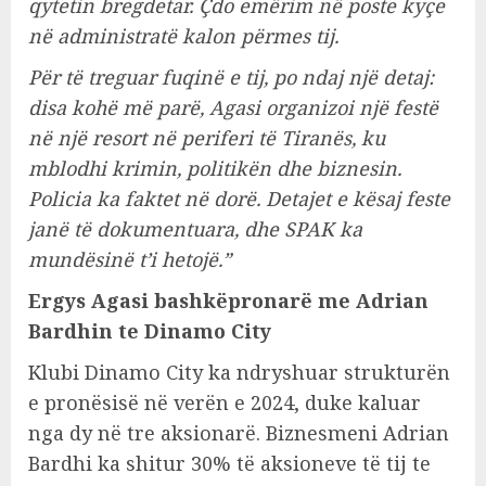
qytetin bregdetar. Çdo emërim në poste kyçe
në administratë kalon përmes tij.
Për të treguar fuqinë e tij, po ndaj një detaj:
disa kohë më parë, Agasi organizoi një festë
në një resort në periferi të Tiranës, ku
mblodhi krimin, politikën dhe biznesin.
Policia ka faktet në dorë. Detajet e kësaj feste
janë të dokumentuara, dhe SPAK ka
mundësinë t’i hetojë.”
Ergys Agasi bashkëpronarë me Adrian
Bardhin te Dinamo City
Klubi Dinamo City ka ndryshuar strukturën
e pronësisë në verën e 2024, duke kaluar
nga dy në tre aksionarë. Biznesmeni Adrian
Bardhi ka shitur 30% të aksioneve të tij te