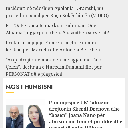
Incidenti në ndeshjen Apolonia- Gramshi, nis
procedim penal për Koço Kokëdhimën (VIDEO)
FOTO/ Persona të maskuar sulmuan “One
Albania”, ngjarja u fsheh. A u vodhën serverat?
Prokuroria jep pretencën, ja çfarë dënimi
kërkon për Mariela dhe Antonela Berishën
“Ai që drejtonte makinën më ngjau me Talo
Çelën”, dëshmia e Nuredin Dumanit flet për
PERSONAT që e plagosën!
MOS I HUMBISNI
Punonjësja e UKT akuzon
drejtorin Skerdi Drenova dhe
“bosen” Joana Nano për
abuzim me fondet publike dhe
pasuri të pajustifikuar