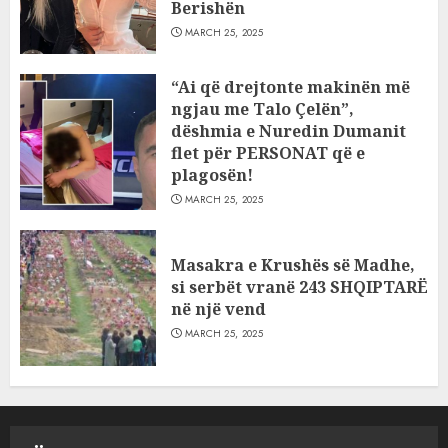
Berishën
MARCH 25, 2025
“Ai që drejtonte makinën më
ngjau me Talo Çelën”,
dëshmia e Nuredin Dumanit
flet për PERSONAT që e
plagosën!
MARCH 25, 2025
Masakra e Krushës së Madhe,
si serbët vranë 243 SHQIPTARË
në një vend
MARCH 25, 2025