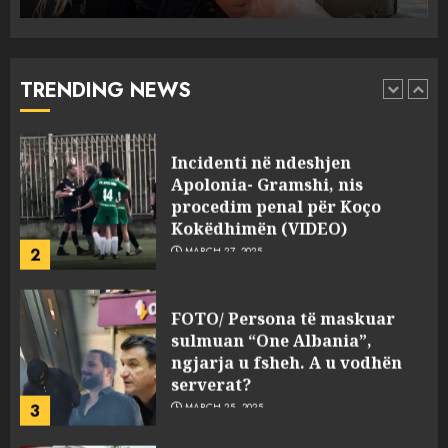
Punonjësja e UKT akuzon
drejtorin Skerdi Drenova dhe
“bosen” Joana Nano për
abuzim me fondet publike dhe
TRENDING NEWS
pasuri të pajustifikuar
1
JULY 24, 2025
Incidenti në ndeshjen
Apolonia- Gramshi, nis
procedim penal për Koço
Kokëdhimën (VIDEO)
2
MARCH 27, 2025
FOTO/ Persona të maskuar
sulmuan “One Albania”,
ngjarja u fsheh. A u vodhën
serverat?
3
MARCH 25, 2025