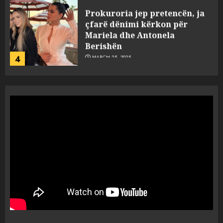
Prokuroria jep pretencën, ja
çfarë dënimi kërkon për
Mariela dhe Antonela
Berishën
4
MARCH 25, 2025
“Ai që drejtonte makinën më
ngjau me Talo Çelën”,
dëshmia e Nuredin Dumanit
flet për PERSONAT që e
plagosën!
5
MARCH 25, 2025
Punonjësja e UKT akuzon
drejtorin Skerdi Drenova dhe
“bosen” Joana Nano për
abuzim me fondet publike dhe
pasuri të pajustifikuar
1
JULY 24, 2025