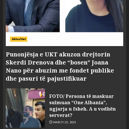
Aktualitet
Punonjësja e UKT akuzon drejtorin
Skerdi Drenova dhe “bosen” Joana
Nano për abuzim me fondet publike
dhe pasuri të pajustifikuar
FOTO/ Persona të maskuar
sulmuan “One Albania”,
ngjarja u fsheh. A u vodhën
serverat?
MARCH 25, 2025