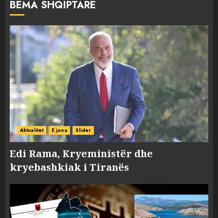
BËMA SHQIPTARE
Aktualitet
E jona
Slider
Edi Rama, Kryeministër dhe
kryebashkiak i Tiranës