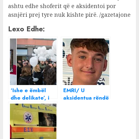
ashtu edhe shoferit që e aksidentoi por
asnjëri prej tyre nuk kishte pirë. /gazetajone
Lexo Edhe:
‘Ishe e ëmbël
EMRI/ U
dhe delikate’, i
aksidentua rëndë
jepet lamtumira e
në Itali, humb
fundit 19-
jetën në spital
vjeçares
16-vjeçari
shqiptare që vdiq
shqiptar
në aksidentin