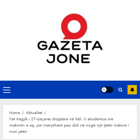
Skip
to
content
Primary
Menu
Home
Aktualitet
Fati tragjik i 27-vjeçares shqiptare në Itali: U aksidentua me
makinën e saj, por menjëherë pasi doli në rrugë një tjetër makinë i
mori jetën