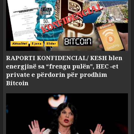
Aktualitet
E jona
Slider
RAPORTI KONFIDENCIAL/ KESH blen
energjinë sa “frengu pulën”, HEC -et
private e përdorin për prodhim
Bitcoin