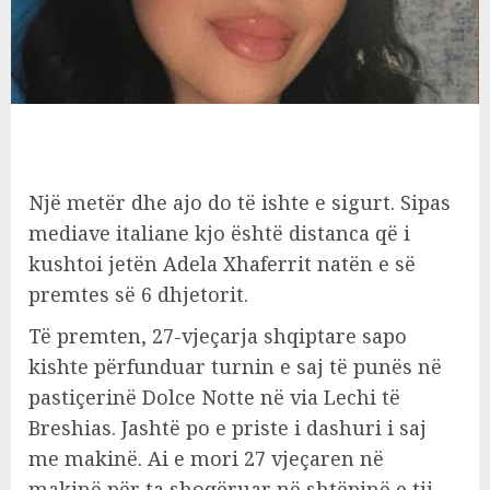
Një metër dhe ajo do të ishte e sigurt. Sipas
mediave italiane kjo është distanca që i
kushtoi jetën Adela Xhaferrit natën e së
premtes së 6 dhjetorit.
Të premten, 27-vjeçarja shqiptare sapo
kishte përfunduar turnin e saj të punës në
pastiçerinë Dolce Notte në via Lechi të
Breshias. Jashtë po e priste i dashuri i saj
me makinë. Ai e mori 27 vjeçaren në
makinë për ta shoqëruar në shtëpinë e tij