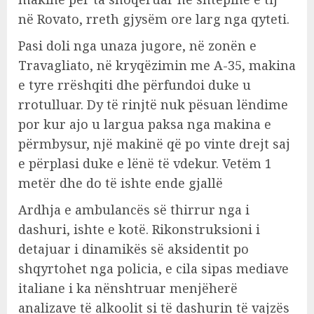
në Rovato, rreth gjysëm ore larg nga qyteti.
Pasi doli nga unaza jugore, në zonën e
Travagliato, në kryqëzimin me A-35, makina
e tyre rrëshqiti dhe përfundoi duke u
rrotulluar. Dy të rinjtë nuk pësuan lëndime
por kur ajo u largua paksa nga makina e
përmbysur, një makinë që po vinte drejt saj
e përplasi duke e lënë të vdekur. Vetëm 1
metër dhe do të ishte ende gjallë
Ardhja e ambulancës së thirrur nga i
dashuri, ishte e kotë. Rikonstruksioni i
detajuar i dinamikës së aksidentit po
shqyrtohet nga policia, e cila sipas mediave
italiane i ka nënshtruar menjëherë
analizave të alkoolit si të dashurin të vajzës