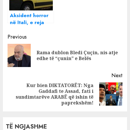
tragjik në Itali
Aksident horror
në Itali, e reja
shqiptare humb
Continue
jetën pasi
Previous
makineria i zë
Reading
kokën (Emri)
Rama dublon Bledi Çuçin, nis atje
Pre
edhe të “çunin” e Belës
pos
Next
Kur bien DIKTATORËT: Nga
Gaddafi te Assad, fati i
Next
sundimtarëve ARABË që ishin të
post:
paprekshëm!
TË NGJASHME