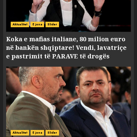
Aktualitet
E jona
Slider
Koka e mafias italiane, 80 milion euro
në bankën shqiptare! Vendi, lavatriçe
e pastrimit të PARAVE të drogës
Aktualitet
E jona
Slider