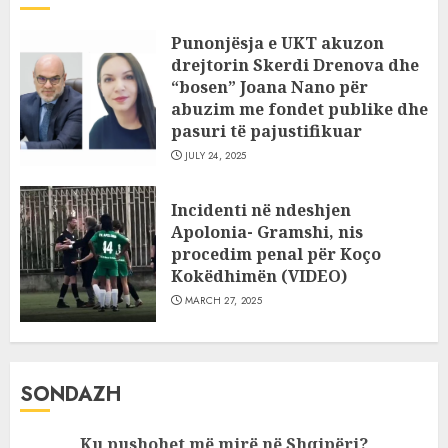
Punonjësja e UKT akuzon
drejtorin Skerdi Drenova dhe
“bosen” Joana Nano për
abuzim me fondet publike dhe
pasuri të pajustifikuar
JULY 24, 2025
Incidenti në ndeshjen
Apolonia- Gramshi, nis
procedim penal për Koço
Kokëdhimën (VIDEO)
MARCH 27, 2025
SONDAZH
Ku pushohet më mirë në Shqipëri?