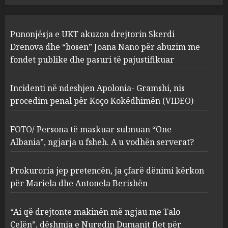
Incidenti në ndeshjen
Punonjësja e UKT akuzon drejtorin Skerdi
Apolonia- Gramshi, nis
procedim penal për Koço
Drenova dhe “bosen” Joana Nano për abuzim me
Kokëdhimën (VIDEO)
fondet publike dhe pasuri të pajustifikuar
2
MARCH 27, 2025
Incidenti në ndeshjen Apolonia- Gramshi, nis
procedim penal për Koço Kokëdhimën (VIDEO)
FOTO/ Persona të maskuar
sulmuan “One Albania”,
ngjarja u fsheh. A u vodhën
FOTO/ Persona të maskuar sulmuan “One
serverat?
Albania”, ngjarja u fsheh. A u vodhën serverat?
3
MARCH 25, 2025
Prokuroria jep pretencën, ja çfarë dënimi kërkon
Prokuroria jep pretencën, ja
për Mariela dhe Antonela Berishën
çfarë dënimi kërkon për
Mariela dhe Antonela
“Ai që drejtonte makinën më ngjau me Talo
Berishën
Çelën”, dëshmia e Nuredin Dumanit flet për
MARCH 25, 2025