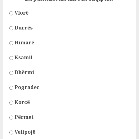
Vlorë
Durrës
Himarë
Ksamil
Dhërmi
Pogradec
Korcë
Përmet
Velipojë