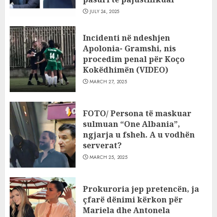
JULY 24, 2025
Incidenti në ndeshjen
Apolonia- Gramshi, nis
procedim penal për Koço
Kokëdhimën (VIDEO)
MARCH 27, 2025
FOTO/ Persona të maskuar
sulmuan “One Albania”,
ngjarja u fsheh. A u vodhën
serverat?
MARCH 25, 2025
Prokuroria jep pretencën, ja
çfarë dënimi kërkon për
Mariela dhe Antonela