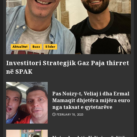
Aktualitet
Buzz
Slider
Investitori Strategjik Gaz Paja thirret
në SPAK
Pas Noizy-t, Veliaj i dha Ermal
Mamaqit dhjetëra mijëra euro
nga taksat e qytetarëve
FEBRUARY 18, 2025
FOTO/ Persona të maskuar