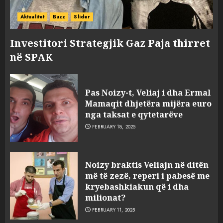
Aktualitet
Buzz
Slider
Investitori Strategjik Gaz Paja thirret
në SPAK
Pas Noizy-t, Veliaj i dha Ermal
Mamaqit dhjetëra mijëra euro
nga taksat e qytetarëve
FEBRUARY 18, 2025
FOTO/ Persona të maskuar
Noizy braktis Veliajn në ditën
sulmuan “One Albania”,
më të zezë, reperi i pabesë me
ngjarja u fsheh. A u vodhën
kryebashkiakun që i dha
serverat?
milionat?
3
MARCH 25, 2025
FEBRUARY 11, 2025