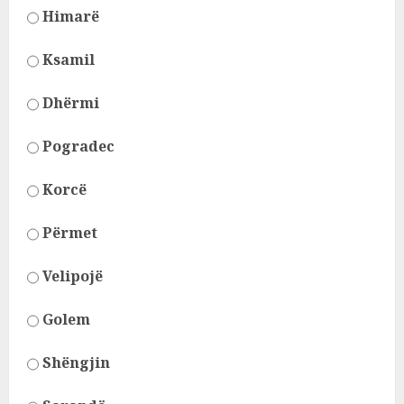
Himarë
Ksamil
Dhërmi
Pogradec
Korcë
Përmet
Velipojë
Golem
Shëngjin