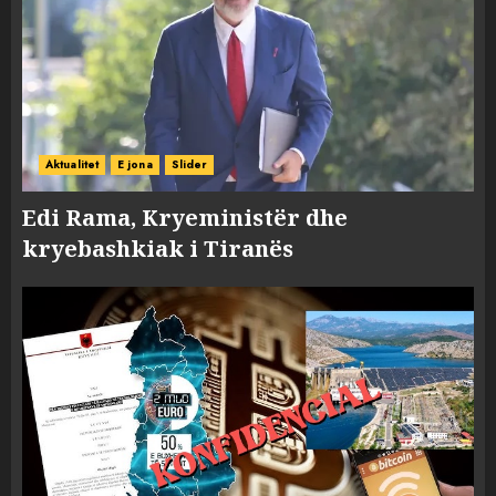
Aktualitet
E jona
Slider
Edi Rama, Kryeministër dhe
kryebashkiak i Tiranës