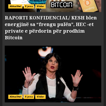
Aktualitet
E jona
Slider
RAPORTI KONFIDENCIAL/ KESH blen
energjinë sa “frengu pulën”, HEC -et
private e përdorin për prodhim
Bitcoin
Aktualitet
E jona
Slider