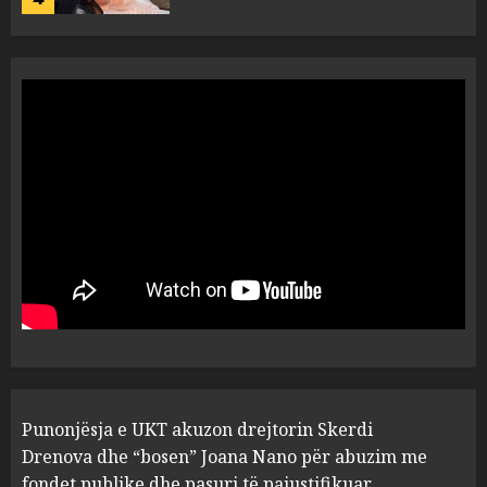
“Ai që drejtonte makinën më
ngjau me Talo Çelën”,
dëshmia e Nuredin Dumanit
flet për PERSONAT që e
plagosën!
5
MARCH 25, 2025
Punonjësja e UKT akuzon
drejtorin Skerdi Drenova dhe
“bosen” Joana Nano për
abuzim me fondet publike dhe
pasuri të pajustifikuar
1
JULY 24, 2025
Incidenti në ndeshjen
Punonjësja e UKT akuzon drejtorin Skerdi
Apolonia- Gramshi, nis
procedim penal për Koço
Drenova dhe “bosen” Joana Nano për abuzim me
Kokëdhimën (VIDEO)
fondet publike dhe pasuri të pajustifikuar