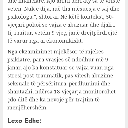
dhe financiare. Ajo arriti deri aty sa të vriste
veten. Nuk e dija, më tha mësuesja e saj dhe
psikologu.”, shtoi ai. Në këtë kontekst, 50-
vjeçari pohoi se vajza e abuzuar dhe djali i
tij i mitur, vetëm 9 vjeç, janë drejtpërdrejtë
të varur nga ai ekonomikisht.
Nga ekzaminimet mjekësor të mjekes
psikiatre, para vrasjes së ndodhur më 9
janar, ajo ka konstatuar se vajza vuan nga
stresi post-traumatik, pas vitesh abuzime
seksuale të përsëritura. përdhunimi dhe
shantazhi, ndërsa 18-vjeçarja monitorohet
çdo ditë dhe ka nevojë për trajtim të
menjëhershëm.
Lexo Edhe: