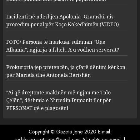
2
MARCH 27, 2025
Incidenti në ndeshjen Apolonia- Gramshi, nis
procedim penal për Koço Kokëdhimën (VIDEO)
FOTO/ Persona të maskuar
sulmuan “One Albania”,
ngjarja u fsheh. A u vodhën
FOTO/ Persona të maskuar sulmuan “One
serverat?
Albania”, ngjarja u fsheh. A u vodhën serverat?
3
MARCH 25, 2025
Prokuroria jep pretencën, ja çfarë dënimi kërkon
Prokuroria jep pretencën, ja
për Mariela dhe Antonela Berishën
çfarë dënimi kërkon për
Mariela dhe Antonela
“Ai që drejtonte makinën më ngjau me Talo
Berishën
Çelën”, dëshmia e Nuredin Dumanit flet për
4
MARCH 25, 2025
PERSONAT që e plagosën!
“Ai që drejtonte makinën më
ngjau me Talo Çelën”,
Copyright © Gazeta Jonë 2020 E-mail:
dëshmia e Nuredin Dumanit
redaksiagazetajone@gmail.com
All rights reserved.
|