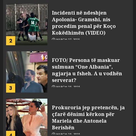
Incidenti në ndeshjen
Apolonia- Gramshi, nis
procedim penal për Koço
Kokëdhimën (VIDEO)
2
MARCH 27, 2025
FOTO/ Persona të maskuar
sulmuan “One Albania”,
ngjarja u fsheh. A u vodhën
serverat?
3
MARCH 25, 2025
Prokuroria jep pretencën, ja
çfarë dënimi kërkon për
Mariela dhe Antonela
Berishën
4
MARCH 25, 2025