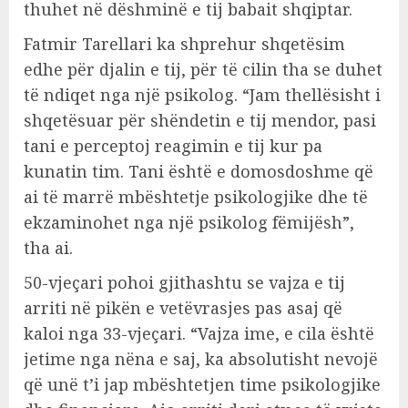
thuhet në dëshminë e tij babait shqiptar.
Fatmir Tarellari ka shprehur shqetësim
edhe për djalin e tij, për të cilin tha se duhet
të ndiqet nga një psikolog. “Jam thellësisht i
shqetësuar për shëndetin e tij mendor, pasi
tani e perceptoj reagimin e tij kur pa
kunatin tim. Tani është e domosdoshme që
ai të marrë mbështetje psikologjike dhe të
ekzaminohet nga një psikolog fëmijësh”,
tha ai.
50-vjeçari pohoi gjithashtu se vajza e tij
arriti në pikën e vetëvrasjes pas asaj që
kaloi nga 33-vjeçari. “Vajza ime, e cila është
jetime nga nëna e saj, ka absolutisht nevojë
që unë t’i jap mbështetjen time psikologjike