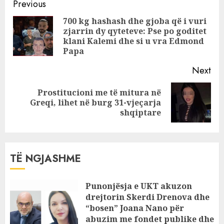
Continue
prost*tuonte
Previous
vajzën e saj të
Reading
700 kg hashash dhe gjoba që i vuri
mitur, për para!
zjarrin dy qyteteve: Pse po goditet
Pre
klani Kalemi dhe si u vra Edmond
pos
Papa
Next
Prostitucioni me të mitura në
Next
Greqi, lihet në burg 31-vjeçarja
post:
shqiptare
TË NGJASHME
Punonjësja e UKT akuzon
drejtorin Skerdi Drenova dhe
“bosen” Joana Nano për
abuzim me fondet publike dhe