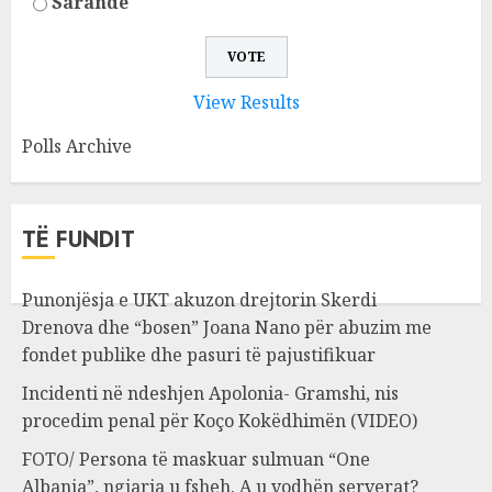
Sarandë
View Results
Polls Archive
TË FUNDIT
Punonjësja e UKT akuzon drejtorin Skerdi
Drenova dhe “bosen” Joana Nano për abuzim me
fondet publike dhe pasuri të pajustifikuar
Incidenti në ndeshjen Apolonia- Gramshi, nis
procedim penal për Koço Kokëdhimën (VIDEO)
FOTO/ Persona të maskuar sulmuan “One
Albania”, ngjarja u fsheh. A u vodhën serverat?