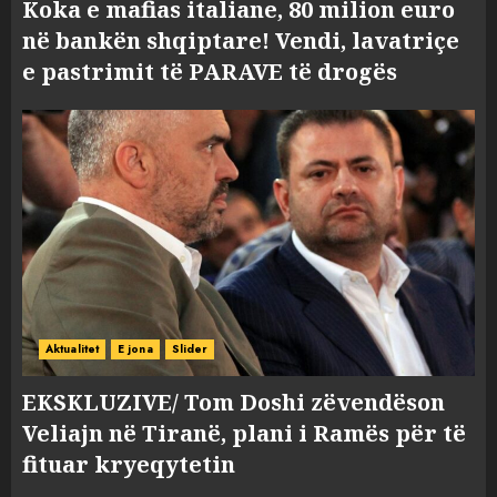
Koka e mafias italiane, 80 milion euro
në bankën shqiptare! Vendi, lavatriçe
e pastrimit të PARAVE të drogës
Aktualitet
E jona
Slider
EKSKLUZIVE/ Tom Doshi zëvendëson
Veliajn në Tiranë, plani i Ramës për të
fituar kryeqytetin