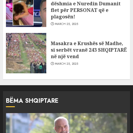
dëshmia e Nuredin Dumanit
flet për PERSONAT që e
plagosën!
MARCH 25, 2025
Masakra e Krushës së Madhe,
si serbët vranë 243 SHQIPTARË
në një vend
MARCH 25, 2025
BËMA SHQIPTARE