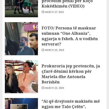
procedim penal për Koço
Kokëdhimën (VIDEO)
MARCH 27, 2025
FOTO/ Persona të maskuar
sulmuan “One Albania”,
ngjarja u fsheh. A u vodhën
serverat?
MARCH 25, 2025
Prokuroria jep pretencën, ja
çfarë dënimi kërkon për
Mariela dhe Antonela
Berishën
MARCH 25, 2025
“Ai që drejtonte makinën më
ngjau me Talo Çelën”,