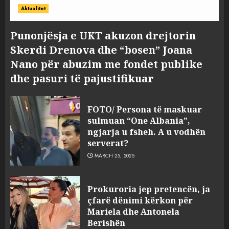
Aktualitet
Punonjësja e UKT akuzon drejtorin
Skerdi Drenova dhe “bosen” Joana
Nano për abuzim me fondet publike
dhe pasuri të pajustifikuar
FOTO/ Persona të maskuar
sulmuan “One Albania”,
ngjarja u fsheh. A u vodhën
serverat?
MARCH 25, 2025
Prokuroria jep pretencën, ja
çfarë dënimi kërkon për
Mariela dhe Antonela
Berishën