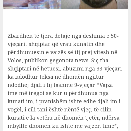
Zbardhen të tjera detaje nga dëshmia e 50-
vjeçarit shqiptar që vrau kunatin dhe
përdhunuesin e vajzës së tij prej vitesh në
Volos, publikon gegonota.news. Siç tha
shqiptari në hetuesi, abuzimi nga 33-vjeçari
ka ndodhur teksa në dhomën ngjitur
ndodhej djali i tij tashmë 9-vjeçar. “Vajza
ime më tregoi se kur u përdhunua nga
kunati im, i pranishëm ishte edhe djali im i
vogël, i cili tani është nëntë vjeç, të cilin
kunati e la vetëm në dhomën tjetër, ndërsa
mbyllte dhomën ku ishte me vajzën time”,