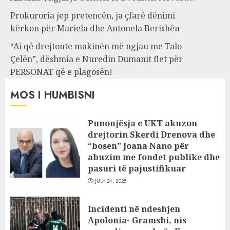
Prokuroria jep pretencën, ja çfarë dënimi
kërkon për Mariela dhe Antonela Berishën
“Ai që drejtonte makinën më ngjau me Talo
Çelën”, dëshmia e Nuredin Dumanit flet për
PERSONAT që e plagosën!
MOS I HUMBISNI
Punonjësja e UKT akuzon
drejtorin Skerdi Drenova dhe
“bosen” Joana Nano për
abuzim me fondet publike dhe
pasuri të pajustifikuar
JULY 24, 2025
Incidenti në ndeshjen
Apolonia- Gramshi, nis