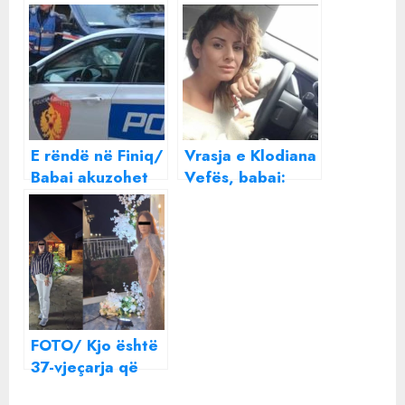
E rëndë në Finiq/
Vrasja e Klodiana
Babai akuzohet
Vefës, babai:
se abuzoi
Shkaktar ishte
seksualisht me
kunati, shpifi për
vajzën e tij,
vajzën
arrestohet (Emri)
FOTO/ Kjo është
37-vjeçarja që
dyshohet se