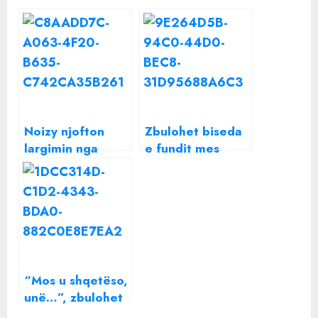
Noizy njofton
Zbulohet biseda
largimin nga
e fundit mes
rrjetet sociale, ja
Shakirës dhe
cila është arsyeja
Piques para
ndarjes
“Mos u shqetëso,
unë…”, zbulohet
biseda e fundit