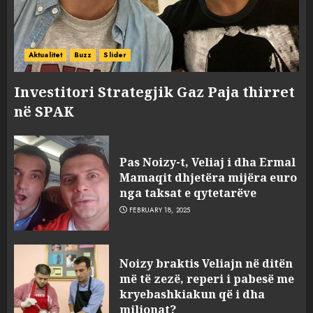
Aktualitet
Buzz
Slider
Investitori Strategjik Gaz Paja thirret
në SPAK
Pas Noizy-t, Veliaj i dha Ermal
Mamaqit dhjetëra mijëra euro
nga taksat e qytetarëve
FEBRUARY 18, 2025
FOTO/ Persona të maskuar
Noizy braktis Veliajn në ditën
sulmuan “One Albania”,
më të zezë, reperi i pabesë me
ngjarja u fsheh. A u vodhën
kryebashkiakun që i dha
serverat?
milionat?
MARCH 25, 2025