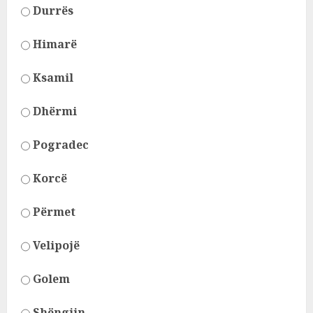
Durrës
Himarë
Ksamil
Dhërmi
Pogradec
Korcë
Përmet
Velipojë
Golem
Shëngjin