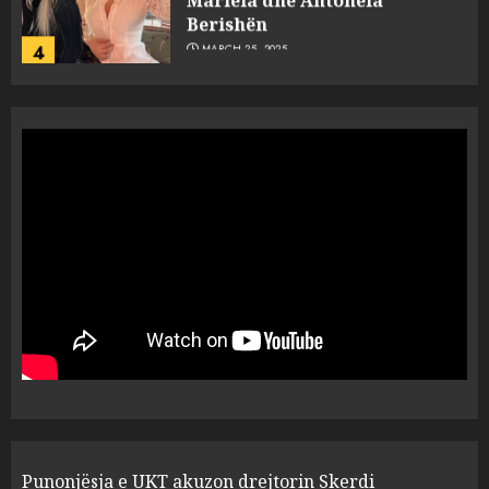
Berishën
4
MARCH 25, 2025
“Ai që drejtonte makinën më
ngjau me Talo Çelën”,
dëshmia e Nuredin Dumanit
flet për PERSONAT që e
plagosën!
5
MARCH 25, 2025
Punonjësja e UKT akuzon
drejtorin Skerdi Drenova dhe
“bosen” Joana Nano për
abuzim me fondet publike dhe
pasuri të pajustifikuar
1
JULY 24, 2025
Incidenti në ndeshjen
Punonjësja e UKT akuzon drejtorin Skerdi
Apolonia- Gramshi, nis