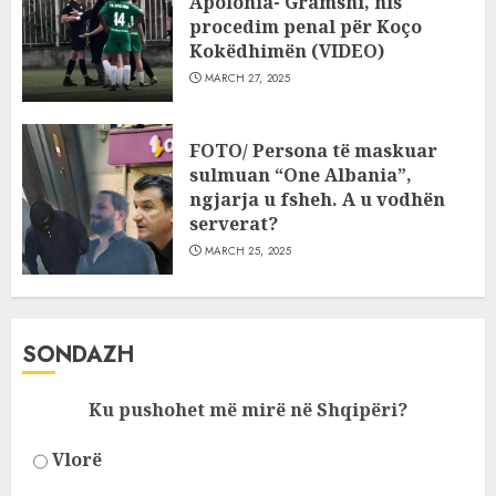
Apolonia- Gramshi, nis
procedim penal për Koço
Kokëdhimën (VIDEO)
MARCH 27, 2025
FOTO/ Persona të maskuar
sulmuan “One Albania”,
ngjarja u fsheh. A u vodhën
serverat?
MARCH 25, 2025
SONDAZH
Ku pushohet më mirë në Shqipëri?
Vlorë