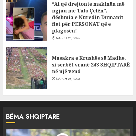
“Ai që drejtonte makinën më
ngjau me Talo Çelën”,
dëshmia e Nuredin Dumanit
flet për PERSONAT që e
plagosën!
MARCH 25, 2025
Masakra e Krushës së Madhe,
si serbët vranë 243 SHQIPTARË
në një vend
MARCH 25, 2025
BËMA SHQIPTARE