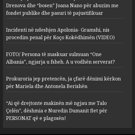
procedim penal për Koço
Drenova dhe “bosen” Joana Nano për abuzim me
Kokëdhimën (VIDEO)
fondet publike dhe pasuri të pajustifikuar
2
MARCH 27, 2025
Incidenti në ndeshjen Apolonia- Gramshi, nis
procedim penal për Koço Kokëdhimën (VIDEO)
FOTO/ Persona të maskuar
sulmuan “One Albania”,
ngjarja u fsheh. A u vodhën
FOTO/ Persona të maskuar sulmuan “One
serverat?
Albania”, ngjarja u fsheh. A u vodhën serverat?
3
MARCH 25, 2025
Prokuroria jep pretencën, ja çfarë dënimi kërkon
Prokuroria jep pretencën, ja
për Mariela dhe Antonela Berishën
çfarë dënimi kërkon për
Mariela dhe Antonela
“Ai që drejtonte makinën më ngjau me Talo
Berishën
Çelën”, dëshmia e Nuredin Dumanit flet për
4
MARCH 25, 2025
PERSONAT që e plagosën!
“Ai që drejtonte makinën më