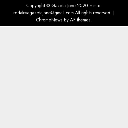
ngjau me Talo Çelën”,
Copyright © Gazeta Jonë 2020 E-mail:
dëshmia e Nuredin Dumanit
redaksiagazetajone@gmail.com
All rights reserved.
|
flet për PERSONAT që e
ChromeNews
by AF themes.
plagosën!
5
MARCH 25, 2025