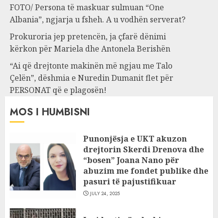
FOTO/ Persona të maskuar sulmuan “One
Albania”, ngjarja u fsheh. A u vodhën serverat?
Prokuroria jep pretencën, ja çfarë dënimi
kërkon për Mariela dhe Antonela Berishën
“Ai që drejtonte makinën më ngjau me Talo
Çelën”, dëshmia e Nuredin Dumanit flet për
PERSONAT që e plagosën!
MOS I HUMBISNI
Punonjësja e UKT akuzon
drejtorin Skerdi Drenova dhe
“bosen” Joana Nano për
abuzim me fondet publike dhe
pasuri të pajustifikuar
JULY 24, 2025