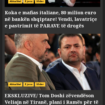
Aktualitet
E jona
Slider
Koka e mafias italiane, 80 milion euro
në bankën shqiptare! Vendi, lavatriçe
e pastrimit të PARAVE të drogës
Aktualitet
E jona
Slider
EKSKLUZIVE/ Tom Doshi zëvendëson
Veliajn në Tiranë, plani i Ramës për të