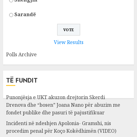
Sarandë
View Results
Polls Archive
TË FUNDIT
Punonjësja e UKT akuzon drejtorin Skerdi
Drenova dhe “bosen” Joana Nano për abuzim me
fondet publike dhe pasuri të pajustifikuar
Incidenti në ndeshjen Apolonia- Gramshi, nis
procedim penal për Koço Kokëdhimën (VIDEO)