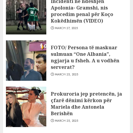
Incidenti në ndeshjen
Apolonia- Gramshi, nis
procedim penal për Koço
Kokëdhimën (VIDEO)
MARCH 27, 2025
FOTO/ Persona të maskuar
sulmuan “One Albania”,
ngjarja u fsheh. A u vodhën
serverat?
MARCH 25, 2025
Prokuroria jep pretencën, ja
çfarë dënimi kërkon për
Mariela dhe Antonela
Berishën
MARCH 25, 2025