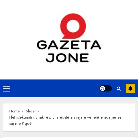
Skip
to
content
Primary
Menu
Home
Slider
Flet ish-kunati i Shakirës, cila është arsyeja e vërtetë e ndarjes së
saj me Piqué