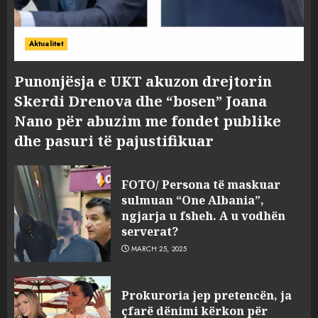
Aktualitet
Punonjësja e UKT akuzon drejtorin
Skerdi Drenova dhe “bosen” Joana
Nano për abuzim me fondet publike
dhe pasuri të pajustifikuar
FOTO/ Persona të maskuar
sulmuan “One Albania”,
ngjarja u fsheh. A u vodhën
serverat?
MARCH 25, 2025
Prokuroria jep pretencën, ja
çfarë dënimi kërkon për