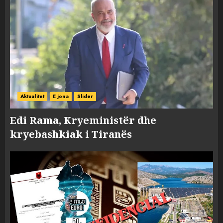
Aktualitet
E jona
Slider
Edi Rama, Kryeministër dhe
kryebashkiak i Tiranës