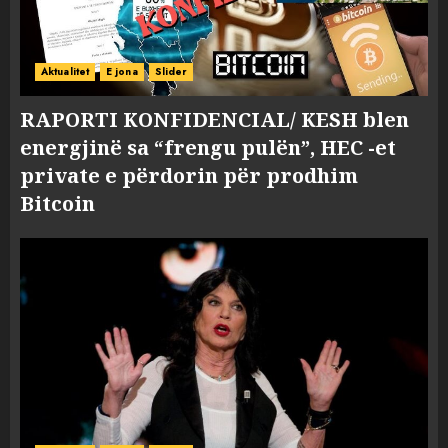
Aktualitet
E jona
Slider
RAPORTI KONFIDENCIAL/ KESH blen
energjinë sa “frengu pulën”, HEC -et
private e përdorin për prodhim
Bitcoin