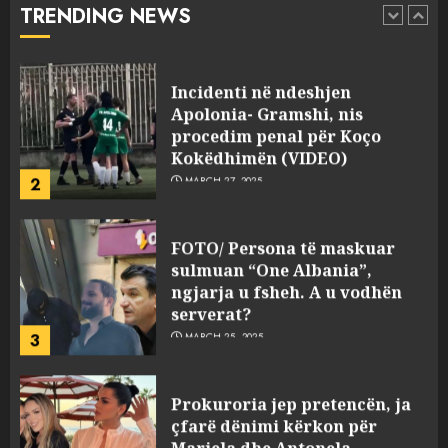
TRENDING NEWS
pasuri të pajustifikuar
1
JULY 24, 2025
Incidenti në ndeshjen
Apolonia- Gramshi, nis
procedim penal për Koço
Kokëdhimën (VIDEO)
2
MARCH 27, 2025
FOTO/ Persona të maskuar
sulmuan “One Albania”,
ngjarja u fsheh. A u vodhën
serverat?
3
MARCH 25, 2025
Prokuroria jep pretencën, ja
çfarë dënimi kërkon për
Mariela dhe Antonela