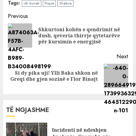
Tags:
ish kunati
Pique
Shakira
mes Shakirës dhe
Pique para se ti
Continue
Previous
jepnin fund
Reading
lidhjes
Shkurtoni kohën e qendrimit në
Pre
dush, qeveria thirrje qytetarëve
pos
për kursimin e energjisë
Next
Si dy pika uji! Ylli Baka shkon në
Next
Greqi dhe gjen sozinë e Flor Binajt
post:
TË NGJASHME
Incidenti në ndeshjen