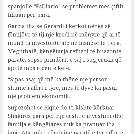
spanjolle “EsDiario” se problemet mes çiftit
filluan për para.
Garcia tha se Gerardi i kërkoi nënës së
fëmijëve të tij një kredi në mënyrë që ai të
mund ta investonte atë në biznese të tjera.
Megjithatë, këngëtarja refuzoi të huazonte
paratë, sepse prindërit e saj i sugjeruan që
ajo të mos e bënte këtë.
“Sipas asaj që më ka thënë një person
shumë i afërt i tyre, mes të dyve ka pasur
një problem ekonomik.
Supozohet se Pique do t’i kishte kërkuar
Shakirës para për një çështje investimi dhe
familja e këngëtares nuk ka pranuar t’ia
japë. Ata nuk i përziejnë paratë e tyre dhe e