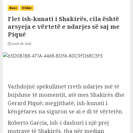
Buzz
Slider
Flet ish-kunati i Shakirës, cila është
arsyeja e vërtetë e ndarjes së saj me
Piqué
JUNE 29, 2022
Vazhdojnë spekulimet rreth ndarjes më të
bujshme të momentit, atë mes Shakirës dhe
Gerard Piqué; megjithatë, ish-kunati i
këngëtares na siguron se ai e di të vërtetën.
Roberto Garcia, ish-i dashuri i një prej
motrave të Shakirës, tha për median