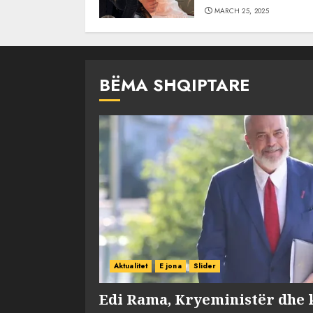
MARCH 25, 2025
BËMA SHQIPTARE
Aktualitet
E jona
Slider
Edi Rama, Kryeministër dhe 