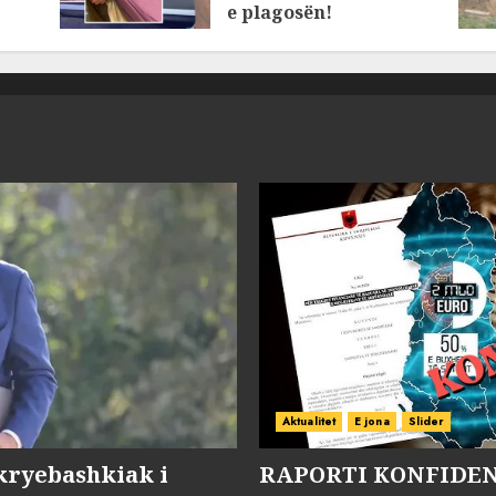
e plagosën!
MARCH 25, 2025
Aktualitet
E jona
Slider
kryebashkiak i
RAPORTI KONFIDENC