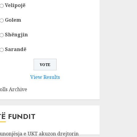
Velipojë
Golem
Shëngjin
Sarandë
View Results
olls Archive
TË FUNDIT
unonjësja e UKT akuzon drejtorin