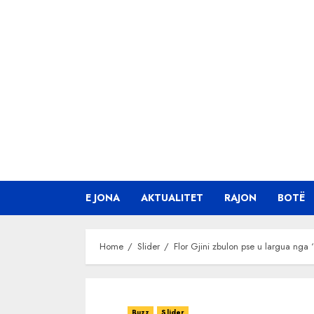
Skip
to
content
E JONA
AKTUALITET
RAJON
BOTË
Home
Slider
Flor Gjini zbulon pse u largua nga
Buzz
Slider