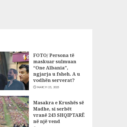
FOTO/ Persona të
maskuar sulmuan
“One Albania”,
ngjarja u fsheh. A u
vodhën serverat?
MARCH 25, 2025
Masakra e Krushës së
Madhe, si serbët
vranë 243 SHQIPTARË
në një vend