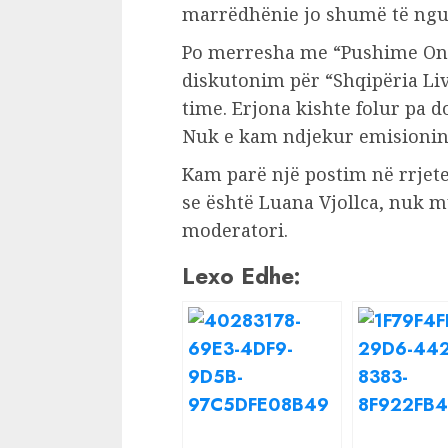
marrëdhënie jo shumë të ngu
Po merresha me “Pushime On 
diskutonim për “Shqipëria Liv
time. Erjona kishte folur pa d
Nuk e kam ndjekur emisionin e
Kam parë një postim në rrjet
se është Luana Vjollca, nuk m
moderatori.
Lexo Edhe: