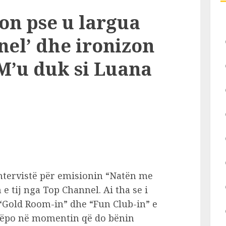
lon pse u largua
nel’ dhe ironizon
M’u duk si Luana
intervistë për emisionin “Natën me
 e tij nga Top Channel. Ai tha se i
 “Gold Room-in” dhe “Fun Club-in” e
rëpo në momentin që do bënin