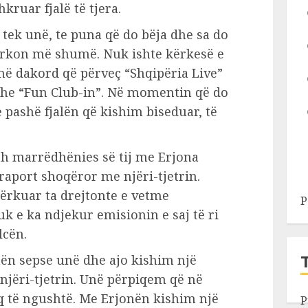
kruar fjalë të tjera.
 tek unë, te puna që do bëja dhe sa do
kërkon më shumë. Nuk ishte kërkesë e
më dakord që përveç “Shqipëria Live”
dhe “Fun Club-in”. Në momentin që do
pashë fjalën që kishim biseduar, të
th marrëdhënies së tij me Erjona
raport shoqëror me njëri-tjetrin.
kërkuar ta drejtonte e vetme
P
nuk e ka ndjekur emisionin e saj të ri
lcën.
ën sepse unë dhe ajo kishim një
jëri-tjetrin. Unë përpiqem që në
q të ngushtë. Me Erjonën kishim një
P