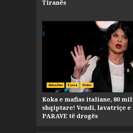
Tiranës
Aktualitet
E jona
Slider
Koka e mafias italiane, 80 mi
shqiptare! Vendi, lavatriçe e
PARAVE të drogës