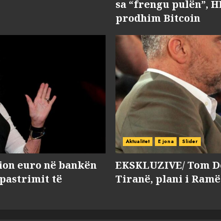
sa “frengu pulën”, H
prodhim Bitcoin
Aktualitet
E jona
Slider
lion euro në bankën
EKSKLUZIVE/ Tom Do
 pastrimit të
Tiranë, plani i Ramë