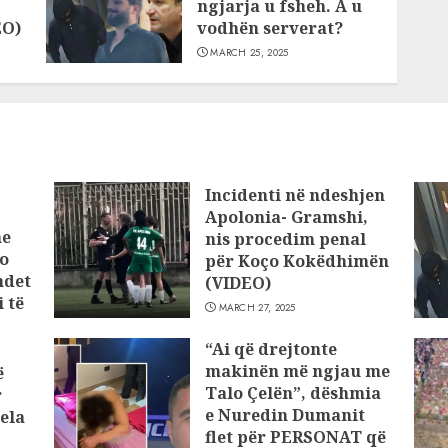
ngjarja u fsheh. A u
EO)
vodhën serverat?
MARCH 25, 2025
Incidenti në ndeshjen
Apolonia- Gramshi,
he
nis procedim penal
o
për Koço Kokëdhimën
ndet
(VIDEO)
 të
MARCH 27, 2025
“Ai që drejtonte
makinën më ngjau me
ë
Talo Çelën”, dëshmia
r
e Nuredin Dumanit
ela
flet për PERSONAT që