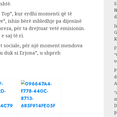
shtë.
S
N
Top”, kur erdhi momenti që të
d
e”, ishin bërë mbledhje pa dijeninë
I
oreza, për ta drejtuar vetë emisionin.
G
 saj të ri.
K
et sociale, për një moment mendova
F
u duk si Erjona”, u shpreh
“
v
P
d
A
“
m
D
p