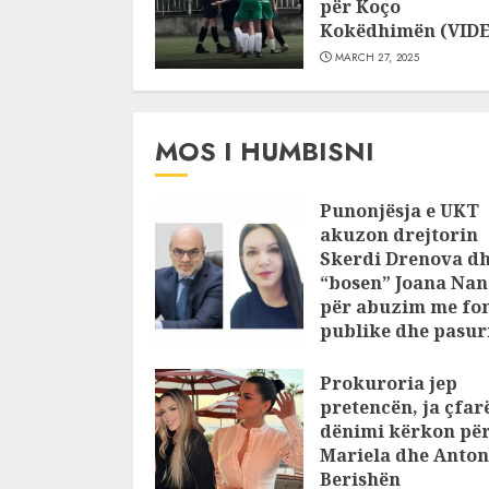
për Koço
Kokëdhimën (VID
MARCH 27, 2025
MOS I HUMBISNI
Punonjësja e UKT
akuzon drejtorin
Skerdi Drenova d
“bosen” Joana Nan
për abuzim me fo
publike dhe pasuri
pajustifikuar
Prokuroria jep
JULY 24, 2025
pretencën, ja çfar
dënimi kërkon pë
Mariela dhe Anton
Berishën