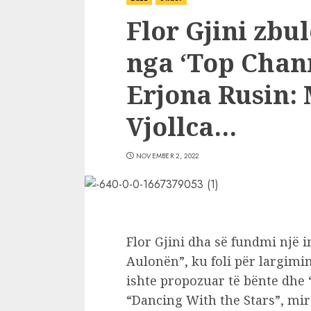
Flor Gjini zbu
nga ‘Top Chan
Erjona Rusin: 
Vjollca…
NOVEMBER 2, 2022
Flor Gjini dha së fundmi një 
Aulonën”, ku foli për largimin
ishte propozuar të bënte dhe
“Dancing With the Stars”, mi