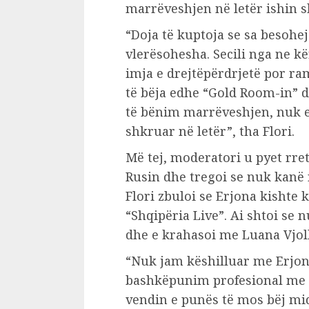
marrëveshjen në letër ishin sh
“Doja të kuptoja se sa besohej
vlerësohesha. Secili nga ne 
imja e drejtëpërdrjetë por ra
të bëja edhe “Gold Room-in” 
të bënim marrëveshjen, nuk e 
shkruar në letër”, tha Flori.
Më tej, moderatori u pyet rre
Rusin dhe tregoi se nuk kanë 
Flori zbuloi se Erjona kishte 
“Shqipëria Live”. Ai shtoi se 
dhe e krahasoi me Luana Vjol
“Nuk jam këshilluar me Erjon
bashkëpunim profesional me n
vendin e punës të mos bëj mi