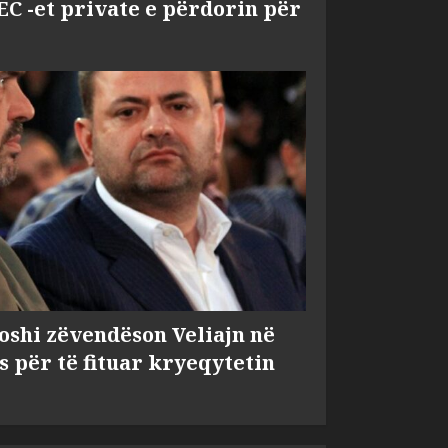
EC -et private e përdorin për
shi zëvendëson Veliajn në
s për të fituar kryeqytetin