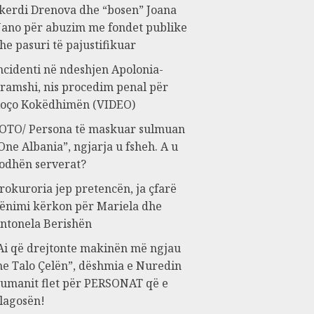
kerdi Drenova dhe “bosen” Joana
ano për abuzim me fondet publike
he pasuri të pajustifikuar
ncidenti në ndeshjen Apolonia-
ramshi, nis procedim penal për
oço Kokëdhimën (VIDEO)
OTO/ Persona të maskuar sulmuan
One Albania”, ngjarja u fsheh. A u
odhën serverat?
rokuroria jep pretencën, ja çfarë
ënimi kërkon për Mariela dhe
ntonela Berishën
Ai që drejtonte makinën më ngjau
e Talo Çelën”, dëshmia e Nuredin
umanit flet për PERSONAT që e
lagosën!