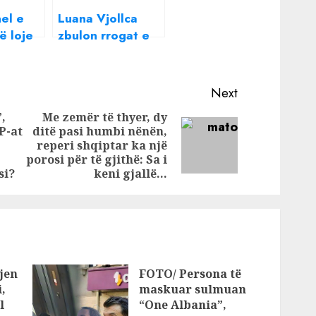
el e
Luana Vjollca
ë loje
zbulon rrogat e
ë atë që
Besit dhe Olsit:
te,
Paguhen më
ana
shumë se unë
Next
,
Me zemër të thyer, dy
P-at
ditë pasi humbi nënën,
Previous
Next
reperi shqiptar ka një
post:
post:
porosi për të gjithë: Sa i
si?
keni gjallë…
jen
FOTO/ Persona të
,
maskuar sulmuan
l
“One Albania”,