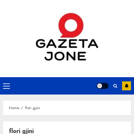
Skip
to
content
Primary
Menu
Home
flori gjini
flori gjini