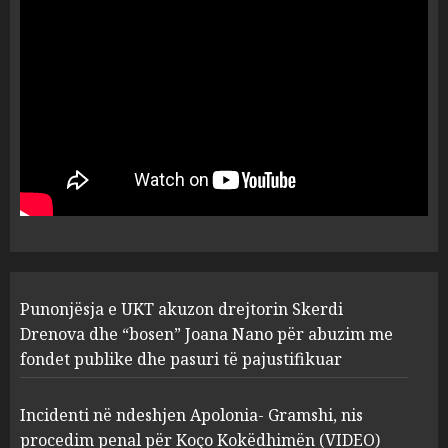
dëshmia e Nuredin Dumanit
flet për PERSONAT që e
plagosën!
5
MARCH 25, 2025
Punonjësja e UKT akuzon
drejtorin Skerdi Drenova dhe
“bosen” Joana Nano për
abuzim me fondet publike dhe
pasuri të pajustifikuar
1
JULY 24, 2025
Incidenti në ndeshjen
Punonjësja e UKT akuzon drejtorin Skerdi
Apolonia- Gramshi, nis
procedim penal për Koço
Drenova dhe “bosen” Joana Nano për abuzim me
Kokëdhimën (VIDEO)
fondet publike dhe pasuri të pajustifikuar
2
MARCH 27, 2025
Incidenti në ndeshjen Apolonia- Gramshi, nis
procedim penal për Koço Kokëdhimën (VIDEO)
FOTO/ Persona të maskuar