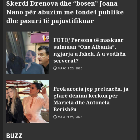
Skerdi Drenova dhe “bosen” Joana
Nano për abuzim me fondet publike
dhe pasuri të pajustifikuar
FOTO/ Persona të maskuar
sulmuan “One Albania”,
ngjarja u fsheh. A u vodhën
serverat?
MARCH 25, 2025
Prokuroria jep pretencën, ja
çfarë dënimi kërkon për
Mariela dhe Antonela
Berishën
MARCH 25, 2025
BUZZ