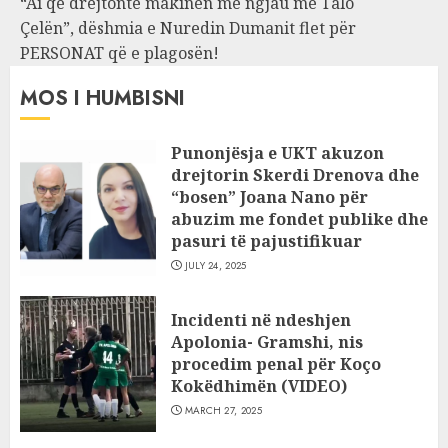
“Ai që drejtonte makinën më ngjau me Talo
Çelën”, dëshmia e Nuredin Dumanit flet për
PERSONAT që e plagosën!
MOS I HUMBISNI
Punonjësja e UKT akuzon
drejtorin Skerdi Drenova dhe
“bosen” Joana Nano për
abuzim me fondet publike dhe
pasuri të pajustifikuar
JULY 24, 2025
Incidenti në ndeshjen
Apolonia- Gramshi, nis
procedim penal për Koço
Kokëdhimën (VIDEO)
MARCH 27, 2025