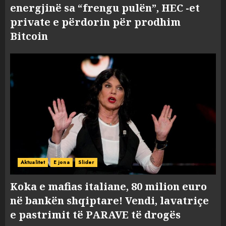
energjinë sa “frengu pulën”, HEC -et
private e përdorin për prodhim
Bitcoin
Aktualitet
E jona
Slider
Koka e mafias italiane, 80 milion euro
në bankën shqiptare! Vendi, lavatriçe
e pastrimit të PARAVE të drogës