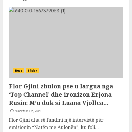
Buzz
Slider
Flor Gjini zbulon pse u largua nga
‘Top Channel’ dhe ironizon Erjona
Rusin: M’u duk si Luana Vjollca…
NOVEMBER 2, 2022
Flor Gjini dha së fundmi një intervistë për
emisionin “Natën me Aulonën”, ku foli...