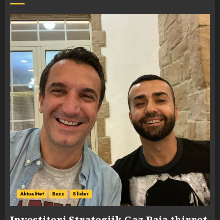
Aktualitet
Buzz
Slider
Investitori Strategjik Gaz Paja thirret