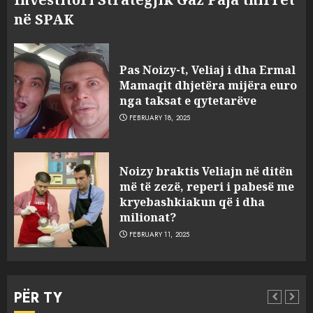
në SPAK
Pas Noizy-t, Veliaj i dha Ermal
Mamaqit dhjetëra mijëra euro
nga taksat e qytetarëve
FEBRUARY 18, 2025
FOTO/ Persona të maskuar
Noizy braktis Veliajn në ditën
sulmuan “One Albania”,
më të zezë, reperi i pabesë me
ngjarja u fsheh. A u vodhën
kryebashkiakun që i dha
serverat?
milionat?
3
MARCH 25, 2025
FEBRUARY 11, 2025
Prokuroria jep pretencën, ja
çfarë dënimi kërkon për
PËR TY
Mariela dhe Antonela