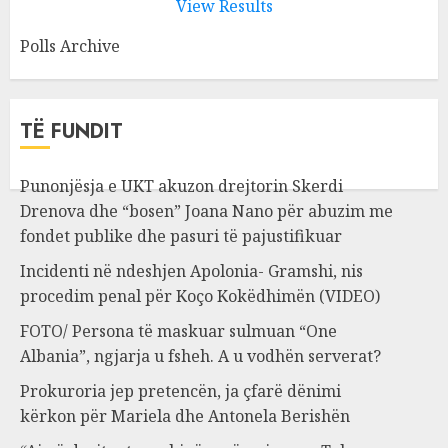
View Results
Polls Archive
TË FUNDIT
Punonjësja e UKT akuzon drejtorin Skerdi
Drenova dhe “bosen” Joana Nano për abuzim me
fondet publike dhe pasuri të pajustifikuar
Incidenti në ndeshjen Apolonia- Gramshi, nis
procedim penal për Koço Kokëdhimën (VIDEO)
FOTO/ Persona të maskuar sulmuan “One
Albania”, ngjarja u fsheh. A u vodhën serverat?
Prokuroria jep pretencën, ja çfarë dënimi
kërkon për Mariela dhe Antonela Berishën