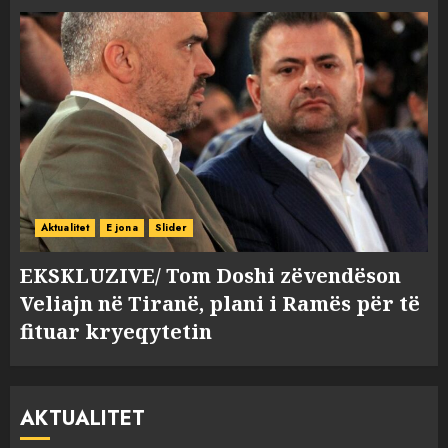
Aktualitet
E jona
Slider
EKSKLUZIVE/ Tom Doshi zëvendëson
Veliajn në Tiranë, plani i Ramës për të
fituar kryeqytetin
AKTUALITET