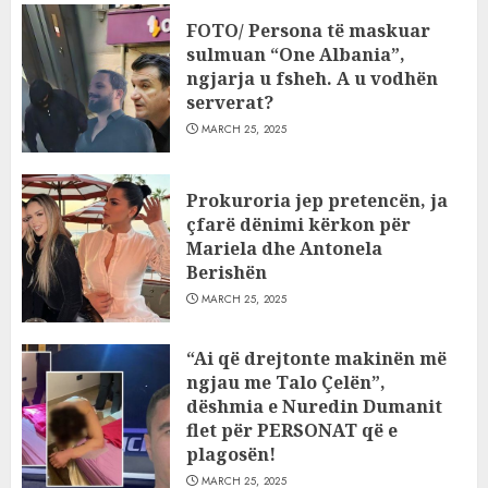
FOTO/ Persona të maskuar
sulmuan “One Albania”,
ngjarja u fsheh. A u vodhën
serverat?
MARCH 25, 2025
Prokuroria jep pretencën, ja
çfarë dënimi kërkon për
Mariela dhe Antonela
Berishën
MARCH 25, 2025
“Ai që drejtonte makinën më
ngjau me Talo Çelën”,
dëshmia e Nuredin Dumanit
flet për PERSONAT që e
plagosën!
MARCH 25, 2025