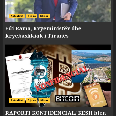
Aktualitet
E jona
Slider
Edi Rama, Kryeministër dhe
kryebashkiak i Tiranës
Aktualitet
E jona
Slider
RAPORTI KONFIDENCIAL/ KESH blen