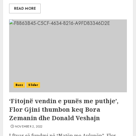
READ MORE
Buzz
Slider
‘Fitojnë vendin e punës me puthje’,
Flor Gjini thumbon keq Bora
Zemanin dhe Donald Veshajn
NOVEMBER 2, 2022
I ftuar së fundmi në “Natën me Aulonën”, Flor