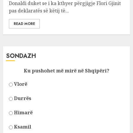
Donaldi duket se i ka kthyer përgjigje Flori Gjinit
pas deklaratës së këtij të...
READ MORE
SONDAZH
Ku pushohet më mirë në Shqipëri?
Vlorë
Durrës
Himarë
Ksamil