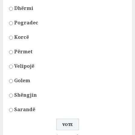
Dhërmi
Pogradec
Korcë
Përmet
Velipojë
Golem
Shëngjin
Sarandë