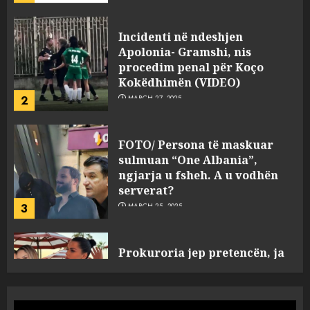
Kokëdhimën (VIDEO)
2
MARCH 27, 2025
FOTO/ Persona të maskuar
sulmuan “One Albania”,
ngjarja u fsheh. A u vodhën
serverat?
3
MARCH 25, 2025
Prokuroria jep pretencën, ja
çfarë dënimi kërkon për
Mariela dhe Antonela
Berishën
4
MARCH 25, 2025
“Ai që drejtonte makinën më
ngjau me Talo Çelën”,