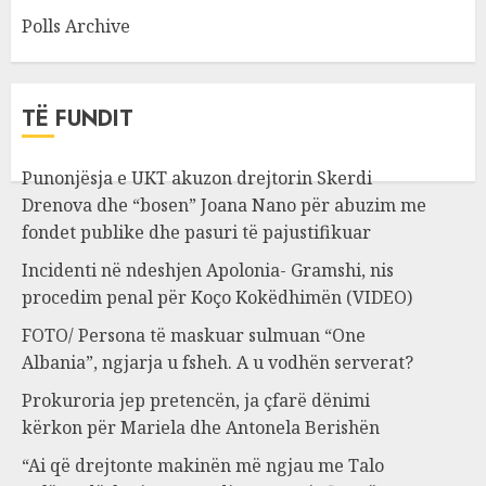
Polls Archive
TË FUNDIT
Punonjësja e UKT akuzon drejtorin Skerdi
Drenova dhe “bosen” Joana Nano për abuzim me
fondet publike dhe pasuri të pajustifikuar
Incidenti në ndeshjen Apolonia- Gramshi, nis
procedim penal për Koço Kokëdhimën (VIDEO)
FOTO/ Persona të maskuar sulmuan “One
Albania”, ngjarja u fsheh. A u vodhën serverat?
Prokuroria jep pretencën, ja çfarë dënimi
kërkon për Mariela dhe Antonela Berishën
“Ai që drejtonte makinën më ngjau me Talo