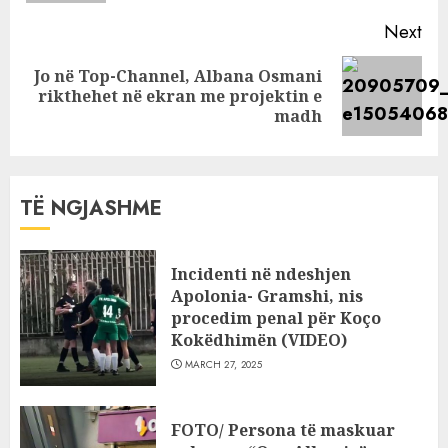
Next
Jo në Top-Channel, Albana Osmani
Next
rikthehet në ekran me projektin e
post:
madh
TË NGJASHME
Incidenti në ndeshjen
Apolonia- Gramshi, nis
procedim penal për Koço
Kokëdhimën (VIDEO)
MARCH 27, 2025
FOTO/ Persona të maskuar