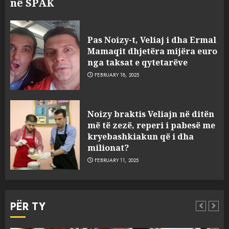
në SPAK
Pas Noizy-t, Veliaj i dha Ermal
Mamaqit dhjetëra mijëra euro
nga taksat e qytetarëve
FEBRUARY 18, 2025
FOTO/ Persona të maskuar
Noizy braktis Veliajn në ditën
sulmuan “One Albania”,
më të zezë, reperi i pabesë me
ngjarja u fsheh. A u vodhën
kryebashkiakun që i dha
serverat?
milionat?
3
MARCH 25, 2025
FEBRUARY 11, 2025
Prokuroria jep pretencën, ja
çfarë dënimi kërkon për
PËR TY
Mariela dhe Antonela
Berishën