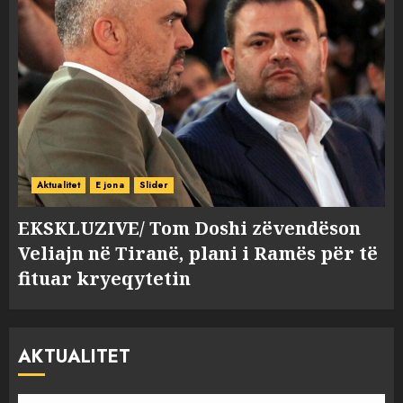
Aktualitet
E jona
Slider
EKSKLUZIVE/ Tom Doshi zëvendëson
Veliajn në Tiranë, plani i Ramës për të
fituar kryeqytetin
AKTUALITET