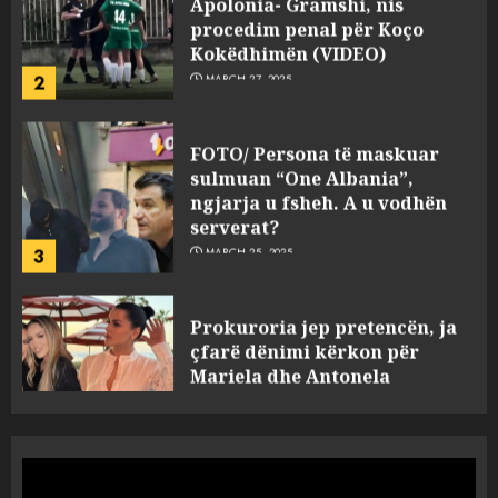
2
MARCH 27, 2025
FOTO/ Persona të maskuar
sulmuan “One Albania”,
ngjarja u fsheh. A u vodhën
serverat?
3
MARCH 25, 2025
Prokuroria jep pretencën, ja
çfarë dënimi kërkon për
Mariela dhe Antonela
Berishën
4
MARCH 25, 2025
“Ai që drejtonte makinën më
ngjau me Talo Çelën”,
dëshmia e Nuredin Dumanit