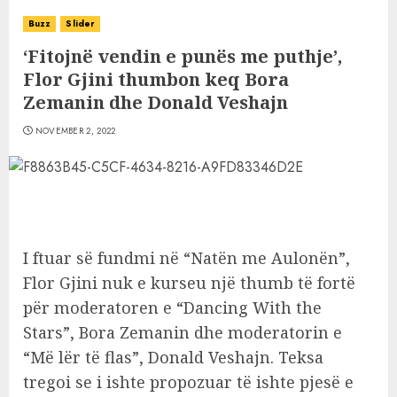
Buzz
Slider
‘Fitojnë vendin e punës me puthje’,
Flor Gjini thumbon keq Bora
Zemanin dhe Donald Veshajn
NOVEMBER 2, 2022
I ftuar së fundmi në “Natën me Aulonën”,
Flor Gjini nuk e kurseu një thumb të fortë
për moderatoren e “Dancing With the
Stars”, Bora Zemanin dhe moderatorin e
“Më lër të flas”, Donald Veshajn. Teksa
tregoi se i ishte propozuar të ishte pjesë e