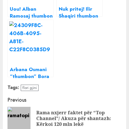
Uou! Alban
Nuk pritej! Ilir
Ramosaj thumbon
Shaqiri thumbon
keq Bora
Donald Veshajn:
Zemanin dhe
Kur e thoja unë,
Donald Veshajn
nuk e kuptonin
Arbana Osmani
“thumbon” Bora
Zemanin?
Tags:
flori gjini
Continue
Previous
Reading
Rama nxjerr faktet për “Top
Pre
Channel”/ Akuza për shantazh:
pos
Kërkoi 120 mln lekë