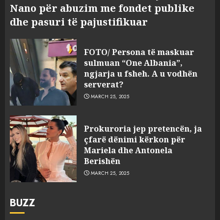
Nano për abuzim me fondet publike
dhe pasuri të pajustifikuar
FOTO/ Persona të maskuar
sulmuan “One Albania”,
ngjarja u fsheh. A u vodhën
serverat?
MARCH 25, 2025
Prokuroria jep pretencën, ja
çfarë dënimi kërkon për
Mariela dhe Antonela
Berishën
MARCH 25, 2025
BUZZ