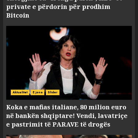
private e përdorin për prodhim
Bitcoin
Aktualitet
E jona
Slider
Koka e mafias italiane, 80 milion euro
në bankën shqiptare! Vendi, lavatriçe
e pastrimit të PARAVE të drogës