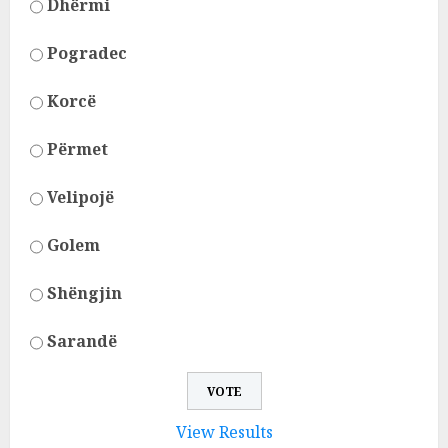
Dhërmi
Pogradec
Korcë
Përmet
Velipojë
Golem
Shëngjin
Sarandë
View Results