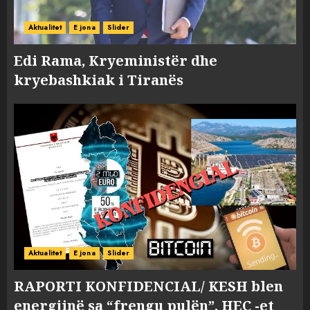
Aktualitet
E jona
Slider
Edi Rama, Kryeministër dhe
kryebashkiak i Tiranës
Aktualitet
E jona
Slider
RAPORTI KONFIDENCIAL/ KESH blen
energjinë sa “frengu pulën”, HEC -et