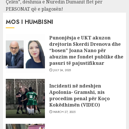
Çelën”, dëshmia e Nuredin Dumanit flet për
PERSONAT që e plagosën!
MOS I HUMBISNI
Punonjësja e UKT akuzon
drejtorin Skerdi Drenova dhe
“bosen” Joana Nano për
abuzim me fondet publike dhe
pasuri të pajustifikuar
JULY 24, 2025
Incidenti në ndeshjen
Apolonia- Gramshi, nis
procedim penal për Koço
Kokëdhimën (VIDEO)
MARCH 27, 2025