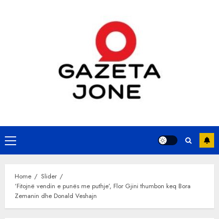
Skip
to
content
Primary
Menu
Home
Slider
‘Fitojnë vendin e punës me puthje’, Flor Gjini thumbon keq Bora
Zemanin dhe Donald Veshajn