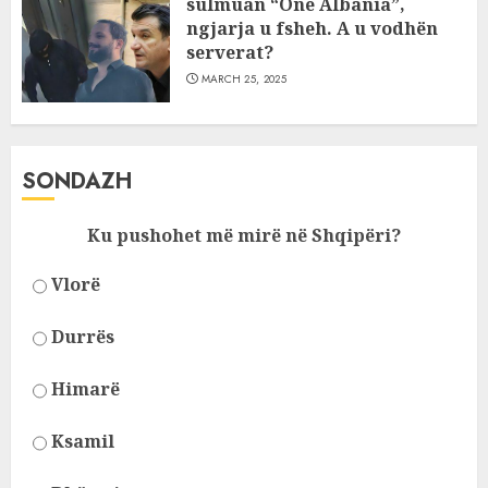
sulmuan “One Albania”,
ngjarja u fsheh. A u vodhën
serverat?
MARCH 25, 2025
SONDAZH
Ku pushohet më mirë në Shqipëri?
Vlorë
Durrës
Himarë
Ksamil