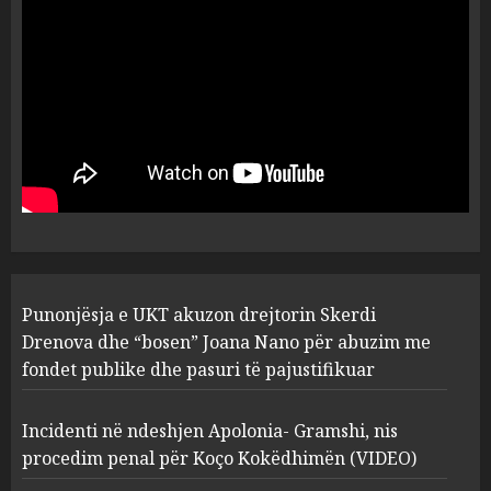
flet për PERSONAT që e
plagosën!
5
MARCH 25, 2025
Punonjësja e UKT akuzon
drejtorin Skerdi Drenova dhe
“bosen” Joana Nano për
abuzim me fondet publike dhe
pasuri të pajustifikuar
1
JULY 24, 2025
Incidenti në ndeshjen
Punonjësja e UKT akuzon drejtorin Skerdi
Apolonia- Gramshi, nis
procedim penal për Koço
Drenova dhe “bosen” Joana Nano për abuzim me
Kokëdhimën (VIDEO)
fondet publike dhe pasuri të pajustifikuar
2
MARCH 27, 2025
Incidenti në ndeshjen Apolonia- Gramshi, nis
procedim penal për Koço Kokëdhimën (VIDEO)
FOTO/ Persona të maskuar
sulmuan “One Albania”,