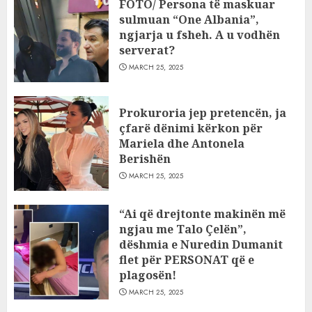
FOTO/ Persona të maskuar
sulmuan “One Albania”,
ngjarja u fsheh. A u vodhën
serverat?
MARCH 25, 2025
Prokuroria jep pretencën, ja
çfarë dënimi kërkon për
Mariela dhe Antonela
Berishën
MARCH 25, 2025
“Ai që drejtonte makinën më
ngjau me Talo Çelën”,
dëshmia e Nuredin Dumanit
flet për PERSONAT që e
plagosën!
MARCH 25, 2025