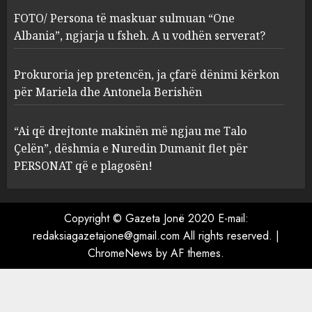
ngjarja u fsheh. A u vodhën
FOTO/ Persona të maskuar sulmuan “One
serverat?
Albania”, ngjarja u fsheh. A u vodhën serverat?
3
MARCH 25, 2025
Prokuroria jep pretencën, ja çfarë dënimi kërkon
Prokuroria jep pretencën, ja
për Mariela dhe Antonela Berishën
çfarë dënimi kërkon për
Mariela dhe Antonela
“Ai që drejtonte makinën më ngjau me Talo
Berishën
Çelën”, dëshmia e Nuredin Dumanit flet për
4
MARCH 25, 2025
PERSONAT që e plagosën!
“Ai që drejtonte makinën më
ngjau me Talo Çelën”,
Copyright © Gazeta Jonë 2020 E-mail:
dëshmia e Nuredin Dumanit
redaksiagazetajone@gmail.com
All rights reserved.
|
flet për PERSONAT që e
ChromeNews
by AF themes.
plagosën!
5
MARCH 25, 2025