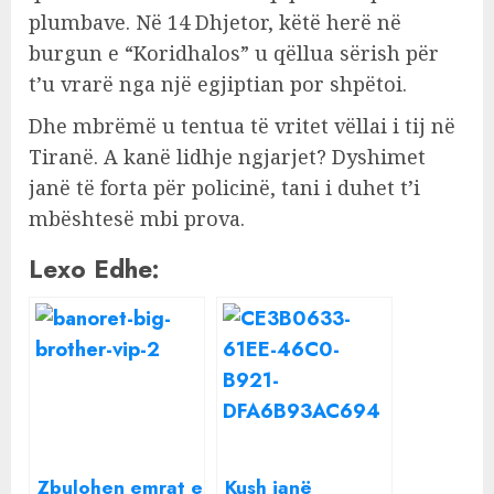
plumbave. Në 14 Dhjetor, këtë herë në
burgun e “Koridhalos” u qëllua sërish për
t’u vrarë nga një egjiptian por shpëtoi.
Dhe mbrëmë u tentua të vritet vëllai i tij në
Tiranë. A kanë lidhje ngjarjet? Dyshimet
janë të forta për policinë, tani i duhet t’i
mbështesë mbi prova.
Lexo Edhe:
Zbulohen emrat e
Kush janë