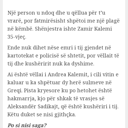
Një person u ndoq dhe u qëllua për t’u
vrarë, por fatmirësisht shpëtoi me një plagë
në këmbë. Shënjestra ishte Zamir Kalemi
35-vjeç.
Ende nuk dihet nëse emri i tij gjendet në
kartotekat e policisë së shtetit, por vëllait të
tij dhe kushëririt nuk ka dyshime.
Ai është vëllai i Andrea Kalemit, i cili vitin e
kaluar u ka shpëtuar dy herë sulmeve në
Greqi. Pista kryesore ku po hetohet është
hakmarrja, kjo për shkak të vrasjes së
Aleksandër Sadikajt, që është kushëriri i tij.
Këtu duket se nisi gjithçka.
Po si nisi saga?