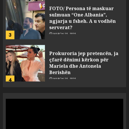
FOTO/ Persona të maskuar
sulmuan “One Albania”,
ngjarja u fsheh. A u vodhën
serverat?
3
MARCH 25, 2025
Prokuroria jep pretencën, ja
çfarë dënimi kërkon për
Mariela dhe Antonela
Berishën
4
MARCH 25, 2025
“Ai që drejtonte makinën më
ngjau me Talo Çelën”,
dëshmia e Nuredin Dumanit
flet për PERSONAT që e
plagosën!
5
MARCH 25, 2025