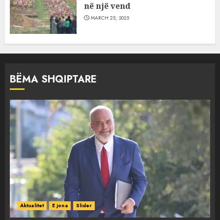
në një vend
MARCH 25, 2025
BËMA SHQIPTARE
Aktualitet
E jona
Slider