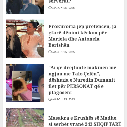
serverat?
MARCH 25, 2025
Prokuroria jep pretencën, ja
çfarë dënimi kërkon për
Mariela dhe Antonela
Berishën
MARCH 25, 2025
“Ai që drejtonte makinën më
ngjau me Talo Çelën”,
dëshmia e Nuredin Dumanit
flet për PERSONAT që e
plagosën!
MARCH 25, 2025
Masakra e Krushës së Madhe,
si serbët vranë 243 SHQIPTARË