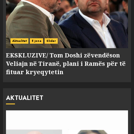
Aktualitet
E jona
Slider
EKSKLUZIVE/ Tom Doshi zëvendëson
Veliajn në Tiranë, plani i Ramës për të
fituar kryeqytetin
AKTUALITET