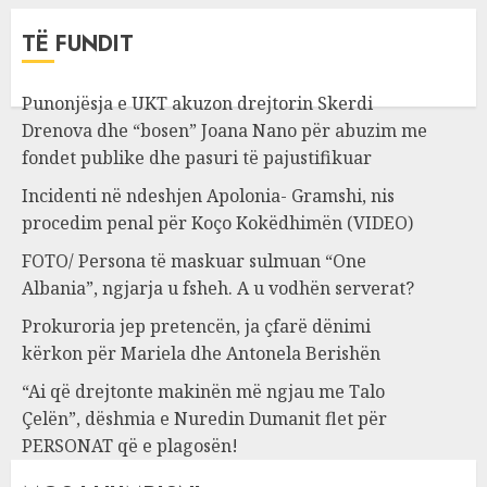
TË FUNDIT
Punonjësja e UKT akuzon drejtorin Skerdi
Drenova dhe “bosen” Joana Nano për abuzim me
fondet publike dhe pasuri të pajustifikuar
Incidenti në ndeshjen Apolonia- Gramshi, nis
procedim penal për Koço Kokëdhimën (VIDEO)
FOTO/ Persona të maskuar sulmuan “One
Albania”, ngjarja u fsheh. A u vodhën serverat?
Prokuroria jep pretencën, ja çfarë dënimi
kërkon për Mariela dhe Antonela Berishën
“Ai që drejtonte makinën më ngjau me Talo
Çelën”, dëshmia e Nuredin Dumanit flet për
PERSONAT që e plagosën!