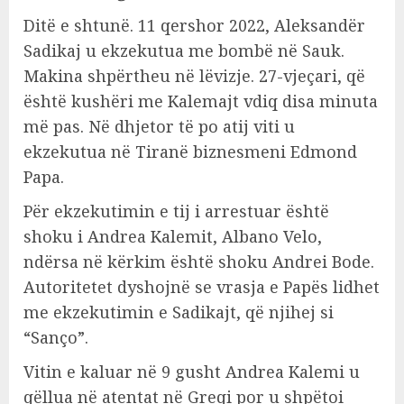
Ditë e shtunë. 11 qershor 2022, Aleksandër
Sadikaj u ekzekutua me bombë në Sauk.
Makina shpërtheu në lëvizje. 27-vjeçari, që
është kushëri me Kalemajt vdiq disa minuta
më pas. Në dhjetor të po atij viti u
ekzekutua në Tiranë biznesmeni Edmond
Papa.
Për ekzekutimin e tij i arrestuar është
shoku i Andrea Kalemit, Albano Velo,
ndërsa në kërkim është shoku Andrei Bode.
Autoritetet dyshojnë se vrasja e Papës lidhet
me ekzekutimin e Sadikajt, që njihej si
“Sanço”.
Vitin e kaluar në 9 gusht Andrea Kalemi u
qëllua në atentat në Greqi por u shpëtoi