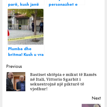
parë, kush janë
personazhet e
personazhet që
rëndësishëm që
janë ftuar për t’u
“fërkuan duart”
bërë pjesë e “Big
me zhdukjen e
Brother Vip 2”
Martinajt? Artan
Hoxha zbulon
çfarë i ka ardhur
në telefon pas
Plumba dhe
zhdukjes së tij
britma! Kush u vra
në Tiranë, vjen
Continue
njoftimi i parë i
Previous
policisë
Reading
Bastiset shtëpia e mikut të Ramës
në Itali, Vittorio Sgarbit i
Pre
sekuestrojnë një pikturë të
pos
vjedhur!
Next