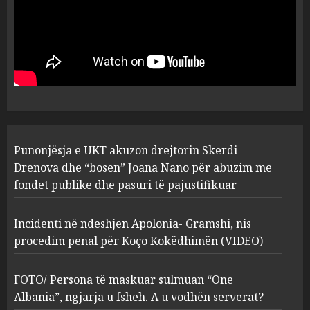
Punonjësja e UKT akuzon
drejtorin Skerdi Drenova dhe
“bosen” Joana Nano për
abuzim me fondet publike dhe
pasuri të pajustifikuar
1
JULY 24, 2025
Incidenti në ndeshjen
Punonjësja e UKT akuzon drejtorin Skerdi
Apolonia- Gramshi, nis
procedim penal për Koço
Drenova dhe “bosen” Joana Nano për abuzim me
Kokëdhimën (VIDEO)
fondet publike dhe pasuri të pajustifikuar
2
MARCH 27, 2025
Incidenti në ndeshjen Apolonia- Gramshi, nis
procedim penal për Koço Kokëdhimën (VIDEO)
FOTO/ Persona të maskuar
sulmuan “One Albania”,
ngjarja u fsheh. A u vodhën
FOTO/ Persona të maskuar sulmuan “One
serverat?
Albania”, ngjarja u fsheh. A u vodhën serverat?
3
MARCH 25, 2025