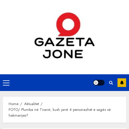
Skip
to
content
Primary
Menu
Home
Aktualitet
FOTO/ Plumba në Tiranë, kush janë 4 personazhet e sagës së
hakmarrjes?