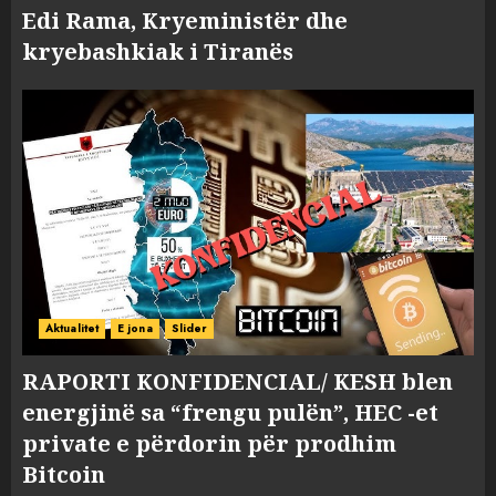
Edi Rama, Kryeministër dhe
kryebashkiak i Tiranës
Aktualitet
E jona
Slider
RAPORTI KONFIDENCIAL/ KESH blen
energjinë sa “frengu pulën”, HEC -et
private e përdorin për prodhim
Bitcoin