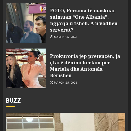
FOTO/ Persona të maskuar
sulmuan “One Albania”,
ngjarja u fsheh. A u vodhën
serverat?
MARCH 25, 2025
Prokuroria jep pretencën, ja
çfarë dënimi kërkon për
Mariela dhe Antonela
Berishën
MARCH 25, 2025
BUZZ