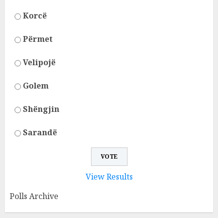
Korcë
Përmet
Velipojë
Golem
Shëngjin
Sarandë
View Results
Polls Archive