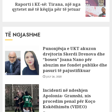
Raporti i KE-së: Tirana, një nga
Next
qytetet më të këqija për të jetuar
post:
TË NGJASHME
Punonjësja e UKT akuzon
drejtorin Skerdi Drenova dhe
“bosen” Joana Nano për
abuzim me fondet publike dhe
pasuri të pajustifikuar
JULY 24, 2025
Incidenti në ndeshjen
Apolonia- Gramshi, nis
procedim penal për Koço
Kokëdhimën (VIDEO)