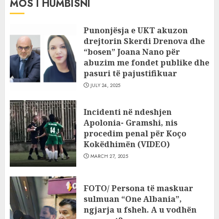
MOS I HUMBISNI
Punonjësja e UKT akuzon
drejtorin Skerdi Drenova dhe
“bosen” Joana Nano për
abuzim me fondet publike dhe
pasuri të pajustifikuar
JULY 24, 2025
Incidenti në ndeshjen
Apolonia- Gramshi, nis
procedim penal për Koço
Kokëdhimën (VIDEO)
MARCH 27, 2025
FOTO/ Persona të maskuar
sulmuan “One Albania”,
ngjarja u fsheh. A u vodhën