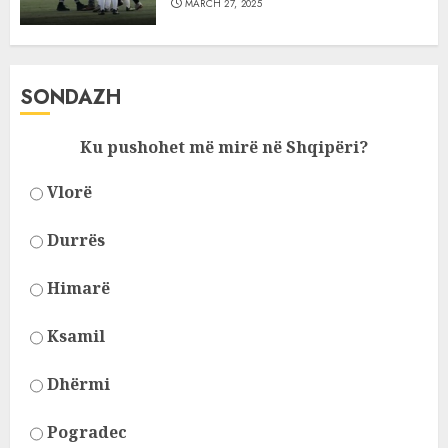
MARCH 27, 2025
SONDAZH
Ku pushohet më mirë në Shqipëri?
Vlorë
Durrës
Himarë
Ksamil
Dhërmi
Pogradec