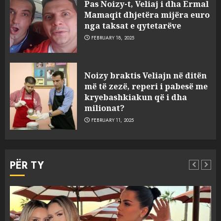
Pas Noizy-t, Veliaj i dha Ermal
Mamaqit dhjetëra mijëra euro
nga taksat e qytetarëve
FEBRUARY 18, 2025
FOTO/ Persona të maskuar
Noizy braktis Veliajn në ditën
sulmuan “One Albania”,
më të zezë, reperi i pabesë me
ngjarja u fsheh. A u vodhën
kryebashkiakun që i dha
serverat?
milionat?
3
MARCH 25, 2025
FEBRUARY 11, 2025
Prokuroria jep pretencën, ja
çfarë dënimi kërkon për
PËR TY
Mariela dhe Antonela
Berishën
4
MARCH 25, 2025
“Ai që drejtonte makinën më