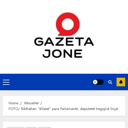
Skip
to
content
Primary
Menu
Home
Aktualitet
FOTO/ Rikthehen “sfilatat” para Parlamentit, deputetet tregojnë linjat