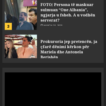
sulmuan “One Albania”,
ngjarja u fsheh. A u vodhën
serverat?
3
MARCH 25, 2025
Prokuroria jep pretencën, ja
çfarë dënimi kërkon për
Mariela dhe Antonela
Berishën
4
MARCH 25, 2025
“Ai që drejtonte makinën më
ngjau me Talo Çelën”,
dëshmia e Nuredin Dumanit
flet për PERSONAT që e
plagosën!
5
MARCH 25, 2025