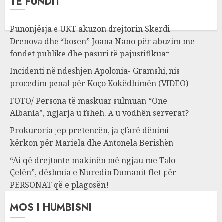
TË FUNDIT
Punonjësja e UKT akuzon drejtorin Skerdi
Drenova dhe “bosen” Joana Nano për abuzim me
fondet publike dhe pasuri të pajustifikuar
Incidenti në ndeshjen Apolonia- Gramshi, nis
procedim penal për Koço Kokëdhimën (VIDEO)
FOTO/ Persona të maskuar sulmuan “One
Albania”, ngjarja u fsheh. A u vodhën serverat?
Prokuroria jep pretencën, ja çfarë dënimi
kërkon për Mariela dhe Antonela Berishën
“Ai që drejtonte makinën më ngjau me Talo
Çelën”, dëshmia e Nuredin Dumanit flet për
PERSONAT që e plagosën!
MOS I HUMBISNI