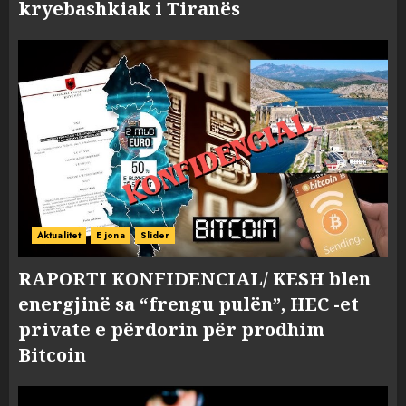
kryebashkiak i Tiranës
Aktualitet
E jona
Slider
RAPORTI KONFIDENCIAL/ KESH blen
energjinë sa “frengu pulën”, HEC -et
private e përdorin për prodhim
Bitcoin