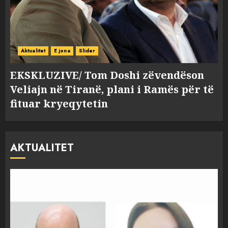
Aktualitet
E jona
Slider
EKSKLUZIVE/ Tom Doshi zëvendëson
Veliajn në Tiranë, plani i Ramës për të
fituar kryeqytetin
AKTUALITET