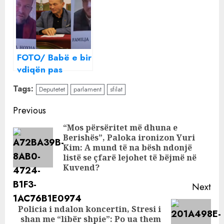
hënën
bikini buzë lumit
FOTO/ Babë e bir
vdiqën pas
shpërthimit në
Tags:
Deputetet
parlament
sfilat
biznesin e tij,
deputeti Bujar
Continue
Previous
Çela i rikthehet
Reading
“Mos përsëritet më dhuna e
parlamentit!
Berishës”, Paloka ironizon Yuri
Pre
Kim: A mund të na bësh ndonjë
pos
listë se çfarë lejohet të bëjmë në
Kuvend?
Next
Policia i ndalon koncertin, Stresi i
Next
shan me “libër shpie”: Po ua them