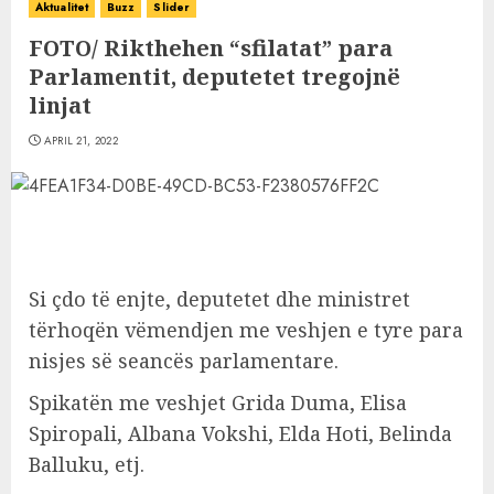
Aktualitet
Buzz
Slider
FOTO/ Rikthehen “sfilatat” para
Parlamentit, deputetet tregojnë
linjat
APRIL 21, 2022
Si çdo të enjte, deputetet dhe ministret
tërhoqën vëmendjen me veshjen e tyre para
nisjes së seancës parlamentare.
Spikatën me veshjet Grida Duma, Elisa
Spiropali, Albana Vokshi, Elda Hoti, Belinda
Balluku, etj.