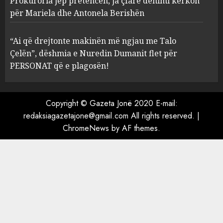
Prokuroria jep pretencën, ja çfarë dënimi kërkon
Prokuroria jep pretencën, ja
për Mariela dhe Antonela Berishën
çfarë dënimi kërkon për
Mariela dhe Antonela
“Ai që drejtonte makinën më ngjau me Talo
Berishën
Çelën”, dëshmia e Nuredin Dumanit flet për
4
MARCH 25, 2025
PERSONAT që e plagosën!
“Ai që drejtonte makinën më
ngjau me Talo Çelën”,
Copyright © Gazeta Jonë 2020 E-mail:
dëshmia e Nuredin Dumanit
redaksiagazetajone@gmail.com
All rights reserved.
|
flet për PERSONAT që e
ChromeNews
by AF themes.
plagosën!
5
MARCH 25, 2025