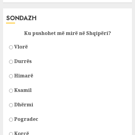
SONDAZH
Ku pushohet më mirë në Shqipëri?
Vlorë
Durrës
Himarë
Ksamil
Dhërmi
Pogradec
Korcë