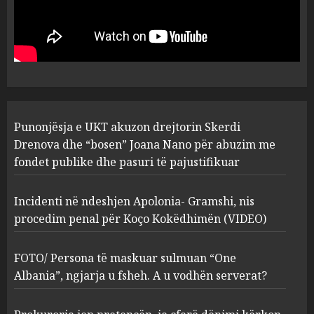
Punonjësja e UKT akuzon
drejtorin Skerdi Drenova dhe
“bosen” Joana Nano për
abuzim me fondet publike dhe
pasuri të pajustifikuar
1
JULY 24, 2025
Incidenti në ndeshjen
Punonjësja e UKT akuzon drejtorin Skerdi
Apolonia- Gramshi, nis
procedim penal për Koço
Drenova dhe “bosen” Joana Nano për abuzim me
Kokëdhimën (VIDEO)
fondet publike dhe pasuri të pajustifikuar
2
MARCH 27, 2025
Incidenti në ndeshjen Apolonia- Gramshi, nis
procedim penal për Koço Kokëdhimën (VIDEO)
FOTO/ Persona të maskuar
sulmuan “One Albania”,
ngjarja u fsheh. A u vodhën
FOTO/ Persona të maskuar sulmuan “One
serverat?
Albania”, ngjarja u fsheh. A u vodhën serverat?
3
MARCH 25, 2025