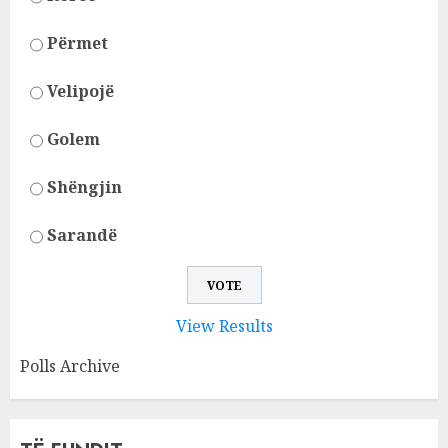
Përmet
Velipojë
Golem
Shëngjin
Sarandë
View Results
Polls Archive