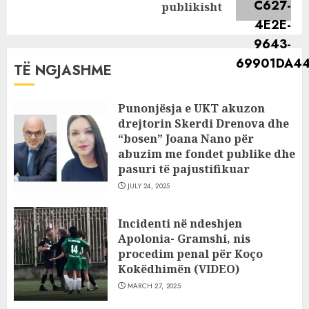
post:
publikisht
TË NGJASHME
Punonjësja e UKT akuzon
drejtorin Skerdi Drenova dhe
“bosen” Joana Nano për
abuzim me fondet publike dhe
pasuri të pajustifikuar
JULY 24, 2025
Incidenti në ndeshjen
Apolonia- Gramshi, nis
procedim penal për Koço
Kokëdhimën (VIDEO)
MARCH 27, 2025