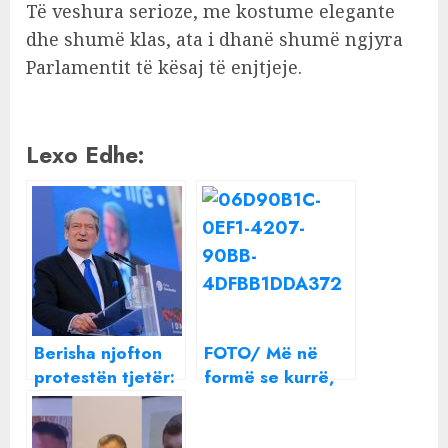
Të veshura serioze, me kostume elegante
dhe shumë klas, ata i dhanë shumë ngjyra
Parlamentit të kësaj të enjtjeje.
Lexo Edhe:
Berisha njofton
FOTO/ Më në
protestën tjetër:
formë se kurrë,
Të gjithë para
Dua Lipa tregon
Parlamentit të
linjat e saj me