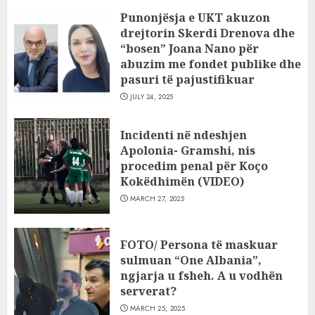
Punonjësja e UKT akuzon
drejtorin Skerdi Drenova dhe
“bosen” Joana Nano për
abuzim me fondet publike dhe
pasuri të pajustifikuar
JULY 24, 2025
Incidenti në ndeshjen
Apolonia- Gramshi, nis
procedim penal për Koço
Kokëdhimën (VIDEO)
MARCH 27, 2025
FOTO/ Persona të maskuar
sulmuan “One Albania”,
ngjarja u fsheh. A u vodhën
serverat?
MARCH 25, 2025