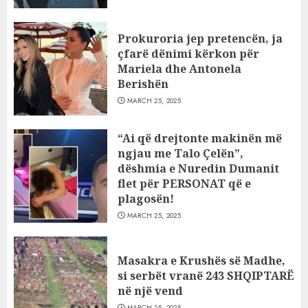
Prokuroria jep pretencën, ja
çfarë dënimi kërkon për
Mariela dhe Antonela
Berishën
MARCH 25, 2025
“Ai që drejtonte makinën më
ngjau me Talo Çelën”,
dëshmia e Nuredin Dumanit
flet për PERSONAT që e
plagosën!
MARCH 25, 2025
Masakra e Krushës së Madhe,
si serbët vranë 243 SHQIPTARË
në një vend
MARCH 25, 2025