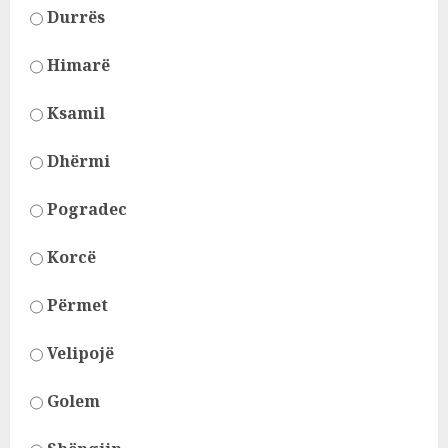
Durrës
Himarë
Ksamil
Dhërmi
Pogradec
Korcë
Përmet
Velipojë
Golem