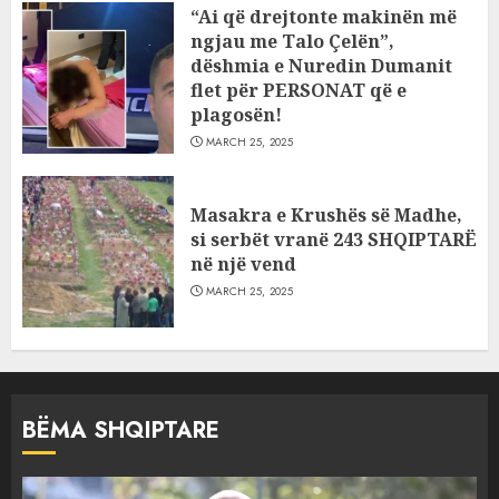
“Ai që drejtonte makinën më
ngjau me Talo Çelën”,
dëshmia e Nuredin Dumanit
flet për PERSONAT që e
plagosën!
MARCH 25, 2025
Masakra e Krushës së Madhe,
si serbët vranë 243 SHQIPTARË
në një vend
MARCH 25, 2025
BËMA SHQIPTARE