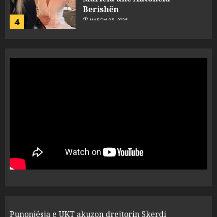
flet për PERSONAT që e
plagosën!
5
MARCH 25, 2025
Punonjësja e UKT akuzon
drejtorin Skerdi Drenova dhe
“bosen” Joana Nano për
abuzim me fondet publike dhe
pasuri të pajustifikuar
1
JULY 24, 2025
Incidenti në ndeshjen
Apolonia- Gramshi, nis
procedim penal për Koço
Kokëdhimën (VIDEO)
2
MARCH 27, 2025
FOTO/ Persona të maskuar
Punonjësja e UKT akuzon drejtorin Skerdi
sulmuan “One Albania”,