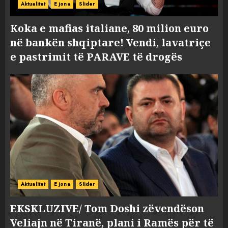
Aktualitet
E jona
Slider
Koka e mafias italiane, 80 milion euro
në bankën shqiptare! Vendi, lavatriçe
e pastrimit të PARAVE të drogës
Aktualitet
E jona
Slider
EKSKLUZIVE/ Tom Doshi zëvendëson
Veliajn në Tiranë, plani i Ramës për të