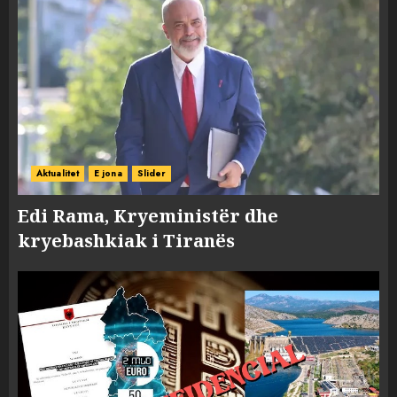
Aktualitet
E jona
Slider
Edi Rama, Kryeministër dhe
kryebashkiak i Tiranës