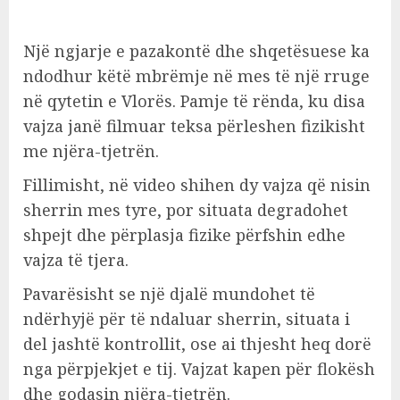
Një ngjarje e pazakontë dhe shqetësuese ka
ndodhur këtë mbrëmje në mes të një rruge
në qytetin e Vlorës. Pamje të rënda, ku disa
vajza janë filmuar teksa përleshen fizikisht
me njëra-tjetrën.
Fillimisht, në video shihen dy vajza që nisin
sherrin mes tyre, por situata degradohet
shpejt dhe përplasja fizike përfshin edhe
vajza të tjera.
Pavarësisht se një djalë mundohet të
ndërhyjë për të ndaluar sherrin, situata i
del jashtë kontrollit, ose ai thjesht heq dorë
nga përpjekjet e tij. Vajzat kapen për flokësh
dhe godasin njëra-tjetrën.