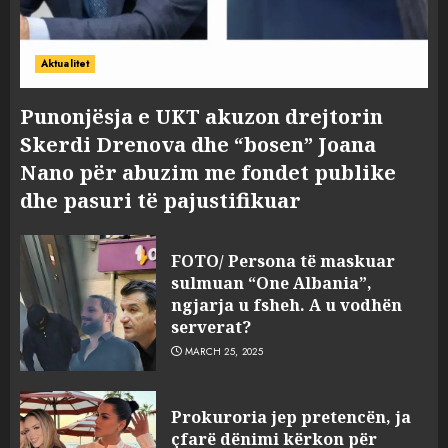
Aktualitet
Punonjësja e UKT akuzon drejtorin
Skerdi Drenova dhe “bosen” Joana
Nano për abuzim me fondet publike
dhe pasuri të pajustifikuar
FOTO/ Persona të maskuar
sulmuan “One Albania”,
ngjarja u fsheh. A u vodhën
serverat?
MARCH 25, 2025
Prokuroria jep pretencën, ja
çfarë dënimi kërkon për