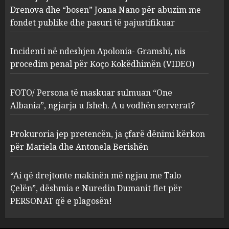
ngjarja u fsheh. A u vodhën
Drenova dhe “bosen” Joana Nano për abuzim me
serverat?
fondet publike dhe pasuri të pajustifikuar
3
MARCH 25, 2025
Incidenti në ndeshjen Apolonia- Gramshi, nis
procedim penal për Koço Kokëdhimën (VIDEO)
Prokuroria jep pretencën, ja
çfarë dënimi kërkon për
Mariela dhe Antonela
FOTO/ Persona të maskuar sulmuan “One
Berishën
Albania”, ngjarja u fsheh. A u vodhën serverat?
4
MARCH 25, 2025
Prokuroria jep pretencën, ja çfarë dënimi kërkon
“Ai që drejtonte makinën më
për Mariela dhe Antonela Berishën
ngjau me Talo Çelën”,
dëshmia e Nuredin Dumanit
“Ai që drejtonte makinën më ngjau me Talo
flet për PERSONAT që e
Çelën”, dëshmia e Nuredin Dumanit flet për
plagosën!
5
PERSONAT që e plagosën!
MARCH 25, 2025