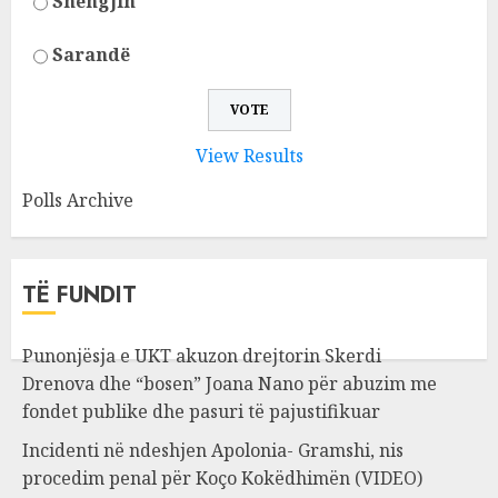
Shëngjin
Sarandë
View Results
Polls Archive
TË FUNDIT
Punonjësja e UKT akuzon drejtorin Skerdi
Drenova dhe “bosen” Joana Nano për abuzim me
fondet publike dhe pasuri të pajustifikuar
Incidenti në ndeshjen Apolonia- Gramshi, nis
procedim penal për Koço Kokëdhimën (VIDEO)