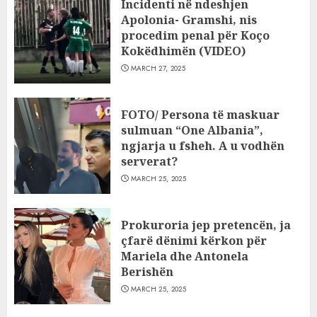
Incidenti në ndeshjen
Apolonia- Gramshi, nis
procedim penal për Koço
Kokëdhimën (VIDEO)
MARCH 27, 2025
FOTO/ Persona të maskuar
sulmuan “One Albania”,
ngjarja u fsheh. A u vodhën
serverat?
MARCH 25, 2025
Prokuroria jep pretencën, ja
çfarë dënimi kërkon për
Mariela dhe Antonela
Berishën
MARCH 25, 2025