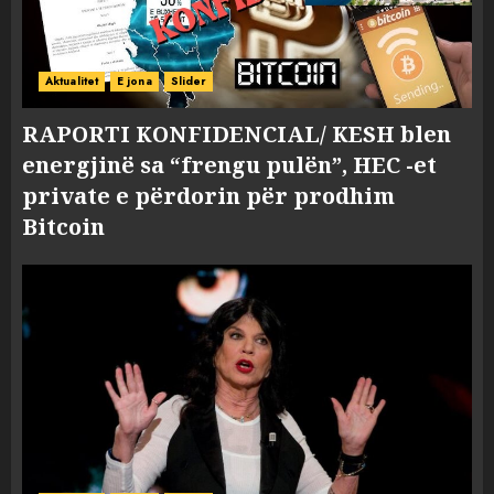
Aktualitet
E jona
Slider
RAPORTI KONFIDENCIAL/ KESH blen
energjinë sa “frengu pulën”, HEC -et
private e përdorin për prodhim
Bitcoin