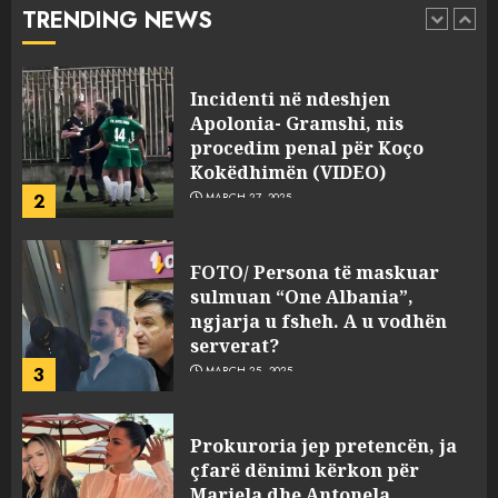
TRENDING NEWS
2
MARCH 27, 2025
FOTO/ Persona të maskuar
sulmuan “One Albania”,
ngjarja u fsheh. A u vodhën
serverat?
3
MARCH 25, 2025
Prokuroria jep pretencën, ja
çfarë dënimi kërkon për
Mariela dhe Antonela
Berishën
4
MARCH 25, 2025
“Ai që drejtonte makinën më
ngjau me Talo Çelën”,
dëshmia e Nuredin Dumanit