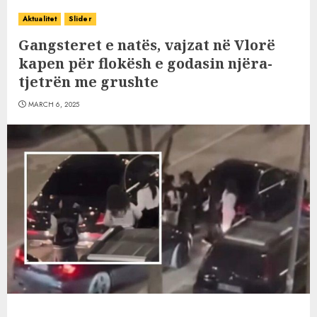
Aktualitet
Slider
Gangsteret e natës, vajzat në Vlorë
kapen për flokësh e godasin njëra-
tjetrën me grushte
MARCH 6, 2025