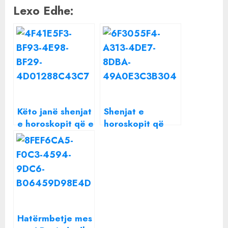
Lexo Edhe:
Këto janë shenjat
Shenjat e
e horoskopit që e
horoskopit që
urrejnë njëra –
kurrë nuk duhet
tjetrën
të dashurohen
me njëra-tjetrën
Hatërmbetje mes