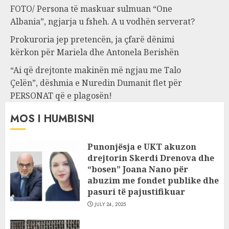
FOTO/ Persona të maskuar sulmuan “One
Albania”, ngjarja u fsheh. A u vodhën serverat?
Prokuroria jep pretencën, ja çfarë dënimi
kërkon për Mariela dhe Antonela Berishën
“Ai që drejtonte makinën më ngjau me Talo
Çelën”, dëshmia e Nuredin Dumanit flet për
PERSONAT që e plagosën!
MOS I HUMBISNI
Punonjësja e UKT akuzon
drejtorin Skerdi Drenova dhe
“bosen” Joana Nano për
abuzim me fondet publike dhe
pasuri të pajustifikuar
JULY 24, 2025