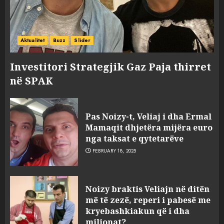
Aktualitet
Buzz
Slider
Investitori Strategjik Gaz Paja thirret
në SPAK
FOTO/ Persona të maskuar
sulmuan “One Albania”,
Pas Noizy-t, Veliaj i dha Ermal
ngjarja u fsheh. A u vodhën
Mamaqit dhjetëra mijëra euro
serverat?
nga taksat e qytetarëve
3
MARCH 25, 2025
FEBRUARY 18, 2025
Prokuroria jep pretencën, ja
Noizy braktis Veliajn në ditën
çfarë dënimi kërkon për
më të zezë, reperi i pabesë me
Mariela dhe Antonela
kryebashkiakun që i dha
Berishën
milionat?