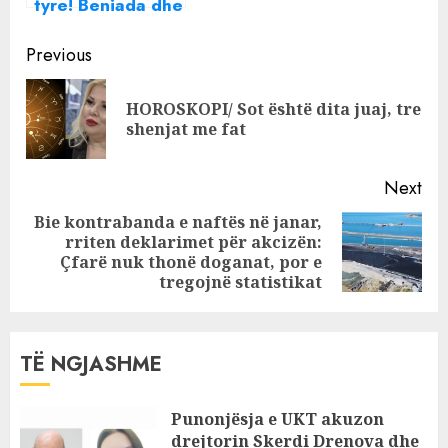
tyre! Beniada dhe
Einxhel
Continue
‘përballen’ për
Previous
herë të parë me
Reading
njëra-tjetrën
HOROSKOPI/ Sot është dita juaj, tre
Pre
shenjat me fat
pos
Next
Bie kontrabanda e naftës në janar,
rriten deklarimet për akcizën:
Next
Çfarë nuk thonë doganat, por e
post:
tregojnë statistikat
TË NGJASHME
Punonjësja e UKT akuzon
drejtorin Skerdi Drenova dhe