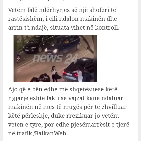
Vetëm falë ndërhyrjes së një shoferi të
rastësishëm, i cili ndalon makinën dhe
arrin t’i ndajë, situata vihet në kontroll.
Ajo që e bën edhe më shqetësuese këtë
ngjarje është fakti se vajzat kanë ndaluar
makinën në mes të rrugës për të zhvilluar
këtë përleshje, duke rrezikuar jo vetëm
veten e tyre, por edhe pjesëmarrësit e tjerë
në trafik./BalkanWeb