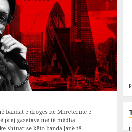
P
në bandat e drogës në Mbretërinë e
ë prej gazetave më të mëdha
ke shtuar se këto banda janë të
P