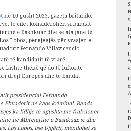
S
N
ot
në 10 gusht 2023, gazeta britanike
d
ëve, të cilët konsiderohen si bandat
I
ërinë e Bashkuar dhe se ata janë të
G
Los Lobos, përgjegjës për vrasjen e
K
kuadorit Fernando Villavicencio.
F
atë të kandidatit të vrarë,
“
 se kishte thënë që do të luftonte
v
ri drejt Europës dhe te bandat
P
d
A
atit presidencial Fernando
 e Ekuadorit në kaos kriminal. Banda
“
m
sjes ka lidhje të ngushta me fraksionet
D
ainë në Mbretërinë e Bashkuar, si dhe
p
s. Los Lobos, ose Ujqërit, mendohet se