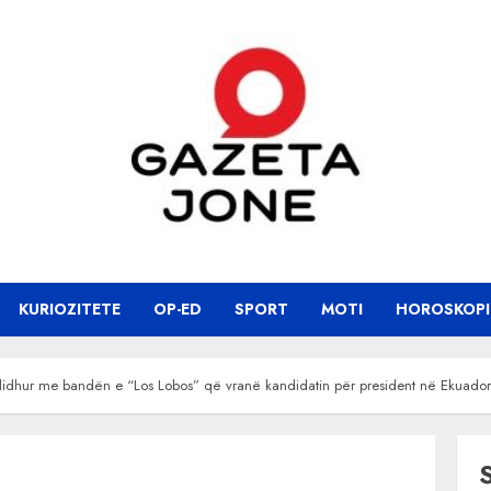
KURIOZITETE
OP-ED
SPORT
MOTI
HOROSKOPI
 lidhur me bandën e “Los Lobos” që vranë kandidatin për president në Ekuador! Ai