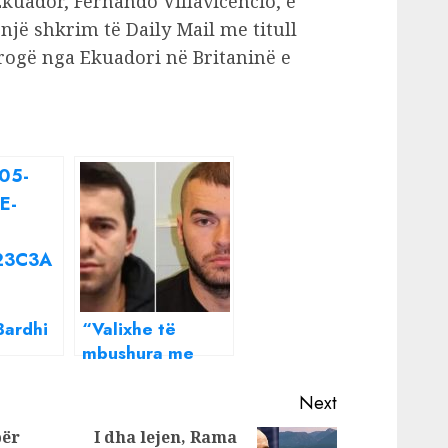
kuador, Fernando Villavicencio, e
një shkrim të Daily Mail me titull
drogë nga Ekuadori në Britaninë e
ardhi
“Valixhe të
mbushura me
im’:
tufa parash”,
n për
gazeta britanike:
Next
ta
Si kriminelët
për
I dha lejen, Rama