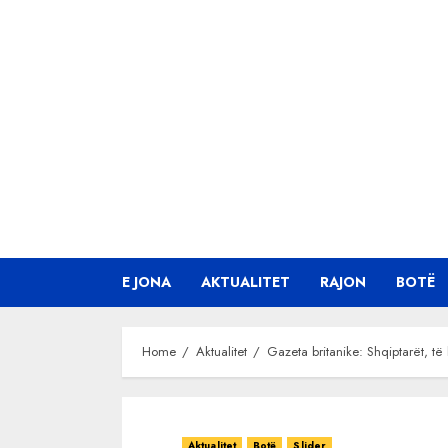
Skip
to
content
E JONA
AKTUALITET
RAJON
BOTË
Home
Aktualitet
Gazeta britanike: Shqiptarët, të
Aktualitet
Botë
Slider