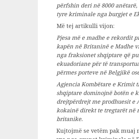
përfshin deri në 8000 anëtarë, 
tyre kriminale nga burgjet e E
Më tej artikulli vijon:
Pjesa më e madhe e rekordit p
kapën në Britaninë e Madhe vit
nga fraksionet shqiptare që p
ekuadoriane për të transportua
përmes porteve në Belgjikë os
Agjencia Kombëtare e Krimit t
shqiptare dominojnë botën e kr
drejtpërdrejt me prodhuesit e
kokainë direkt te tregtarët në 
britanike.
Kujtojmë se vetëm pak muaj m