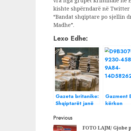
vra nga grupet kriminale në E
kishte shpërndarë në Twitter 
“Bandat shqiptare po sjellin 
Madhe”.
Lexo Edhe:
Gazeta britanike:
Gazment B
Shqiptarët janë
kërkon
krerët e trafikut
‘armëpush
Continue
të drogës në
Kandidati
Previous
Mbretërin e
president 
Reading
FOTO LAJM/ Gjobe 