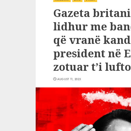
Gazeta britani
lidhur me ban
që vranë kand
president në E
zotuar t’i luft
AUGUST 11, 2023