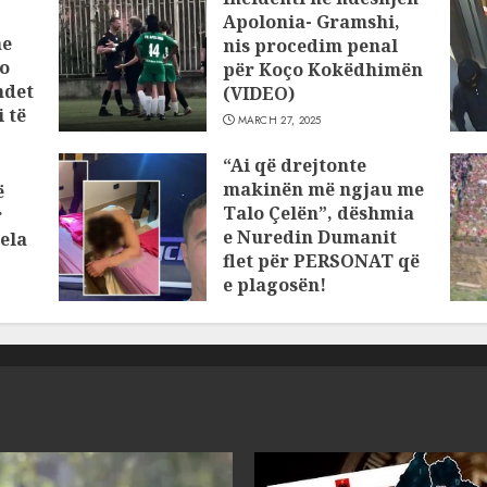
Apolonia- Gramshi,
he
nis procedim penal
o
për Koço Kokëdhimën
ndet
(VIDEO)
 të
MARCH 27, 2025
“Ai që drejtonte
makinën më ngjau me
ë
Talo Çelën”, dëshmia
r
e Nuredin Dumanit
ela
flet për PERSONAT që
e plagosën!
MARCH 25, 2025