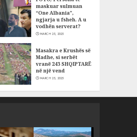
maskuar sulmuan
“One Albania”,
ngjarja u fsheh. A u
vodhën serverat?
MARCH 25, 2025
Masakra e Krushës së
Madhe, si serbët
vranë 243 SHQIPTARË
në një vend
MARCH 25, 2025