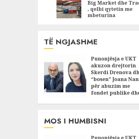
Bashkuar!
zgjedhim 
Big Market dhe Tra
me Komisi
, qelbi qytetin me
Rithemeli
mbeturina
TË NGJASHME
Punonjësja e UKT
akuzon drejtorin
Skerdi Drenova d
“bosen” Joana Nan
për abuzim me
fondet publike dh
pasuri të
pajustifikuar
JULY 24, 2025
MOS I HUMBISNI
Punonjësja e UKT