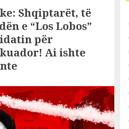
ke: Shqiptarët, të
dën e “Los Lobos”
idatin për
kuador! Ai ishte
onte