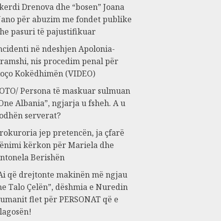
kerdi Drenova dhe “bosen” Joana
ano për abuzim me fondet publike
he pasuri të pajustifikuar
ncidenti në ndeshjen Apolonia-
ramshi, nis procedim penal për
oço Kokëdhimën (VIDEO)
OTO/ Persona të maskuar sulmuan
One Albania”, ngjarja u fsheh. A u
odhën serverat?
rokuroria jep pretencën, ja çfarë
ënimi kërkon për Mariela dhe
ntonela Berishën
Ai që drejtonte makinën më ngjau
e Talo Çelën”, dëshmia e Nuredin
umanit flet për PERSONAT që e
lagosën!