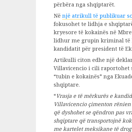
përbëra nga shqiptarët.
Në
një atrikull të publikuar s
fokusohet te lidhja e shqiptar
kryesore të kokainës në Mbret
lidhur me grupin kriminal të 
kandidatit për president të E
Artikulli citon edhe një deklar
Villavicencio i cili raportohet
“tubin e kokainës” nga Ekuado
shqiptare.
“
Vrasja e të mërkurës e kandid
Villavicencio çimenton rënien
që dyshohet se qëndron pas vra
shqiptare që transportojnë kok
me kartelet meksikane të drogë