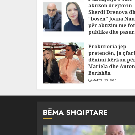
akuzon drejtorin
Skerdi Drenova d
“bosen” Joana Nan
për abuzim me fo
publike dhe pasuri
pajustifikuar
Prokuroria jep
JULY 24, 2025
pretencën, ja çfar
dënimi kërkon pë
Mariela dhe Anton
Berishën
MARCH 25, 2025
BËMA SHQIPTARE