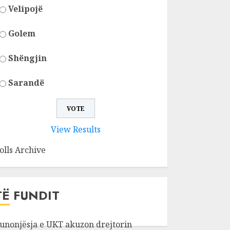
Velipojë
Golem
Shëngjin
Sarandë
View Results
olls Archive
TË FUNDIT
unonjësja e UKT akuzon drejtorin