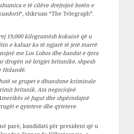
shumica e të cilëve drejtojnë botën e
kuadorit
“, shkruan “The Telegraph”.
rej 19,000 kilogramësh kokainë që u
in e kaluar ka të ngjarë të jetë marrë
unojnë me Los Lobos dhe bandat e tjera
r drogën në brigjet britanike, shpesh
e Holandë.
hotë se grupet e dhunshme kriminale
imit britanik. Ata negociojnë
 Amerikës së Jugut dhe shpërndajnë
rrugët e qyteteve dhe qyteteve
ë parë, kandidati për president që u