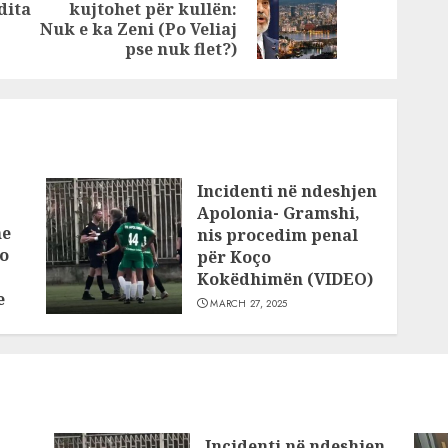
bashkë
shqiptarë i
dita
kujtohet për kullën:
Previous
Next
onin e
shpëtojnë
Nuk e ka Zeni (Po Veliaj
post:
post:
mit
dëbimit nga
pse nuk flet?)
Anglia
Incidenti në ndeshjen
Apolonia- Gramshi,
he
nis procedim penal
o
për Koço
Kokëdhimën (VIDEO)
e
MARCH 27, 2025
Incidenti në ndeshjen