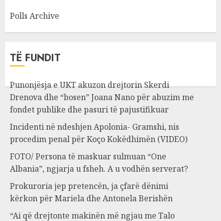
Polls Archive
TË FUNDIT
Punonjësja e UKT akuzon drejtorin Skerdi
Drenova dhe “bosen” Joana Nano për abuzim me
fondet publike dhe pasuri të pajustifikuar
Incidenti në ndeshjen Apolonia- Gramshi, nis
procedim penal për Koço Kokëdhimën (VIDEO)
FOTO/ Persona të maskuar sulmuan “One
Albania”, ngjarja u fsheh. A u vodhën serverat?
Prokuroria jep pretencën, ja çfarë dënimi
kërkon për Mariela dhe Antonela Berishën
“Ai që drejtonte makinën më ngjau me Talo