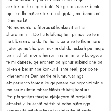
arkitektonike nëpër botë. Në grupin danez bënte
pjesë edhe një arkitekt i ri shqiptar, me banim në
Danimarkë.
Në momentet e fitores së konkursit ai tha
shprehimisht: Do t’u telefonoj tani prindërve të mi
në Elbasan dhe do t’u them, para se të thoni herë
tjetër që në Shqipëri nuk ia del dot askush pa miq e
pa rryshfet, mos e harroni rastin tim e të kolegëve
të mi danezë, që erdhëm pa njohur askënd dhe pa
pikën e besimit se konkursi ishte real, por do të
kthehemi në Danimarkë të lumturuar nga
eksperienca fantastike që patëm me organizimin e
me seriozitetin mbresëlënës të këtij konkursi.
Pas përgatitjes thuajse njëvjeçare të projektit
ekzekutiv, ku është përfshirë edhe njëra nga
kompanitë më të mëdha inxhinierike të botës,