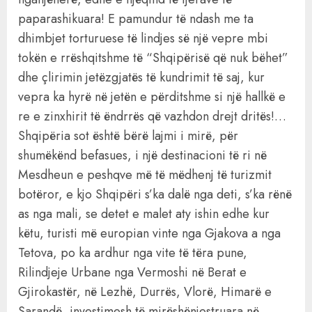
paparashikuara! E pamundur të ndash me ta
dhimbjet torturuese të lindjes së një vepre mbi
tokën e rrëshqitshme të “Shqipërisë që nuk bëhet”
dhe çlirimin jetëzgjatës të kundrimit të saj, kur
vepra ka hyrë në jetën e përditshme si një hallkë e
re e zinxhirit të ëndrrës që vazhdon drejt dritës!…
Shqipëria sot është bërë lajmi i mirë, për
shumëkënd befasues, i një destinacioni të ri në
Mesdheun e peshqve më të mëdhenj të turizmit
botëror, e kjo Shqipëri s’ka dalë nga deti, s’ka rënë
as nga mali, se detet e malet aty ishin edhe kur
këtu, turisti më europian vinte nga Gjakova a nga
Tetova, po ka ardhur nga vite të tëra pune,
Rilindjeje Urbane nga Vermoshi në Berat e
Gjirokastër, në Lezhë, Durrës, Vlorë, Himarë e
Sarandë, investimesh të mirëshënjestruara në