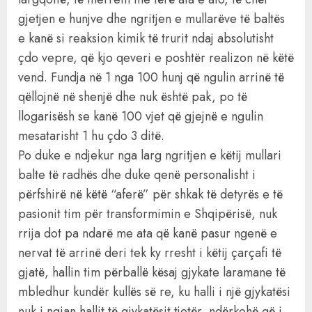
gjetjen e hunjve dhe ngritjen e mullarëve të baltës
e kanë si reaksion kimik të trurit ndaj absolutisht
çdo vepre, që kjo qeveri e poshtër realizon në këtë
vend. Fundja në 1 nga 100 hunj që ngulin arrinë të
qëllojnë në shenjë dhe nuk është pak, po të
llogarisësh se kanë 100 vjet që gjejnë e ngulin
mesatarisht 1 hu çdo 3 ditë.
Po duke e ndjekur nga larg ngritjen e këtij mullari
balte të radhës dhe duke qenë personalisht i
përfshirë në këtë “aferë” për shkak të detyrës e të
pasionit tim për transformimin e Shqipërisë, nuk
rrija dot pa ndarë me ata që kanë pasur ngenë e
nervat të arrinë deri tek ky rresht i këtij çarçafi të
gjatë, hallin tim përballë kësaj gjykate laramane të
mbledhur kundër kullës së re, ku halli i një gjykatësi
nuk i ngjan hallit të gjykatësit tjetër, ndërkohë që i