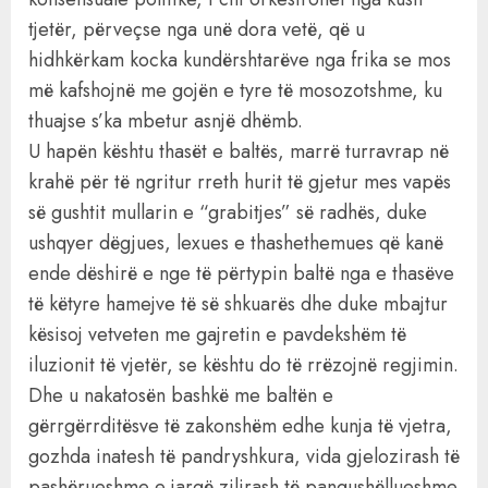
tjetër, përveçse nga unë dora vetë, që u
hidhkërkam kocka kundërshtarëve nga frika se mos
më kafshojnë me gojën e tyre të mosozotshme, ku
thuajse s’ka mbetur asnjë dhëmb.
U hapën kështu thasët e baltës, marrë turravrap në
krahë për të ngritur rreth hurit të gjetur mes vapës
së gushtit mullarin e “grabitjes” së radhës, duke
ushqyer dëgjues, lexues e thashethemues që kanë
ende dëshirë e nge të përtypin baltë nga e thasëve
të këtyre hamejve të së shkuarës dhe duke mbajtur
kësisoj vetveten me gajretin e pavdekshëm të
iluzionit të vjetër, se kështu do të rrëzojnë regjimin.
Dhe u nakatosën bashkë me baltën e
gërrgërrditësve të zakonshëm edhe kunja të vjetra,
gozhda inatesh të pandryshkura, vida gjelozirash të
pashërueshme e jargë zilirash të pangushëllueshme