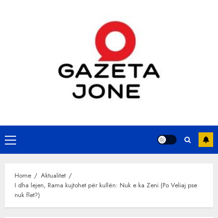
Skip
to
content
Primary
Menu
Home
Aktualitet
I dha lejen, Rama kujtohet për kullën: Nuk e ka Zeni (Po Veliaj pse
nuk flet?)