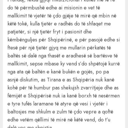
do të përmbushë edhe ai misionin e vet të
mallkimit të vjetër të çdo gjëje të mirë që mbin në
këtë tokë, kulla tjetër e radhës do të shfaqet me
patjetër, si një tjetër fryt i pasionit dhe
këmbënguljes për Shqipërinë, e për pasojë edhe si
ftesë për një tjetër gjyq me mullarin përkatës të
baltës së dalë nga thasët e aradhesë së bartësve të
mallkimit, sepse mbase ky vend s’do shpëtojë kurrë
nga ata që baltën e kanë bukën e gojës, po pa
asnjë diskutim, as Tirana e as Shqipëria nuk kanë
kohë për të humbur pas shekujsh zvarritjeje dhe as
fëmijët e Shqipërisë nuk ia kanë borxh të nesërmen
e tyre tufës laramane të atyre që vesi i vjetër i
baltosjes me shkulm e zulm të çdo vepre a qoftë
edhe vetëm qëllimi të mirë në këtë vend, do t’u
dalë veç me shpirtin.