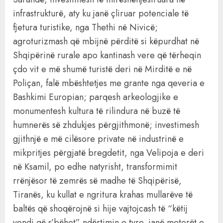
infrastrukturë, aty ku janë çliruar potenciale të
fjetura turistike, nga Thethi në Nivicë;
agroturizmash që mbijnë përditë si këpurdhat në
Shqipërinë rurale apo kantinash vere që tërheqin
çdo vit e më shumë turistë deri në Mirditë e në
Poliçan, falë mbështetjes me grante nga qeveria e
Bashkimi Europian; parqesh arkeologjike e
monumentesh kultura të rilindura në buzë të
humnerës së zhdukjes përgjithmonë; investimesh
gjithnjë e më cilësore private në industrinë e
mikpritjes përgjatë bregdetit, nga Velipoja e deri
në Ksamil, po edhe natyrisht, transformimit
rrënjësor të zemrës së madhe të Shqipërisë,
Tiranës, ku kullat e ngritura krahas mullarëve të
baltës që shoqërojnë si hije vajtojcash të “këtij
vendi që s’bëhet” ndërtimin e tyre, janë motorët e