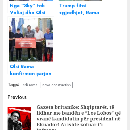
Nga “Sky” tek
Trump fitoi
Veliaj dhe Olsi
zgjedhjet, Rama
Rama/ Dumani
miraton lejen e
flet për
resorti të
gazetarët: SPAK
dhëndrit Kushner
ndan provën nga
në Zvërnec
thashethemi!
Olsi Rama
konfirmon çarjen
Rama-Veliaj?
Tags:
edi rama
nova construction
Continue
Previous
Reading
Gazeta britanike: Shqiptarët, të
lidhur me bandën e “Los Lobos” që
Pre
vranë kandidatin për president në
pos
Ekuador! Ai ishte zotuar t’i