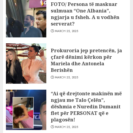
FOTO/ Persona të maskuar
sulmuan “One Albania”,
ngjarja u fsheh. A u vodhën
serverat?
MARCH 25, 2025
Prokuroria jep pretencën, ja
çfarë dënimi kërkon për
Mariela dhe Antonela
Berishën
MARCH 25, 2025
“Ai që drejtonte makinën më
ngjau me Talo Çelën”,
dëshmia e Nuredin Dumanit
flet për PERSONAT që e
plagosën!
MARCH 25, 2025