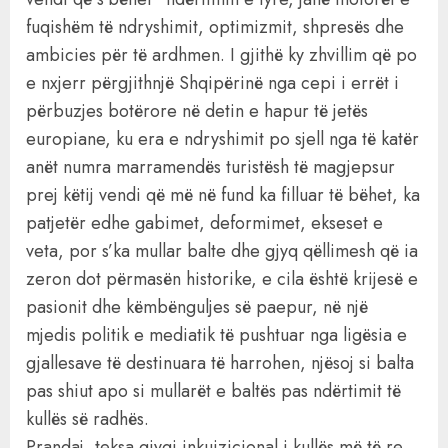
fuqishëm të ndryshimit, optimizmit, shpresës dhe
ambicies për të ardhmen. I gjithë ky zhvillim që po
e nxjerr përgjithnjë Shqipërinë nga cepi i errët i
përbuzjes botërore në detin e hapur të jetës
europiane, ku era e ndryshimit po sjell nga të katër
anët numra marramendës turistësh të magjepsur
prej këtij vendi që më në fund ka filluar të bëhet, ka
patjetër edhe gabimet, deformimet, ekseset e
veta, por s’ka mullar balte dhe gjyq qëllimesh që ia
zeron dot përmasën historike, e cila është krijesë e
pasionit dhe këmbënguljes së paepur, në një
mjedis politik e mediatik të pushtuar nga ligësia e
gjallesave të destinuara të harrohen, njësoj si balta
pas shiut apo si mullarët e baltës pas ndërtimit të
kullës së radhës.
Prandaj, teksa gjyqi inkuizicional i kullës më të re