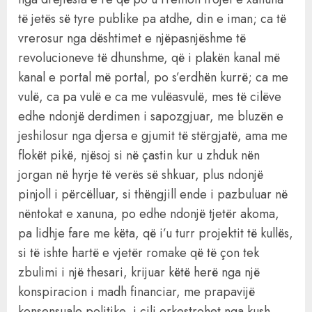
të jetës së tyre publike pa atdhe, din e iman; ca të
vrerosur nga dështimet e njëpasnjëshme të
revolucioneve të dhunshme, që i plakën kanal më
kanal e portal më portal, po s’erdhën kurrë; ca me
vulë, ca pa vulë e ca me vulëasvulë, mes të cilëve
edhe ndonjë derdimen i sapozgjuar, me bluzën e
jeshilosur nga djersa e gjumit të stërgjatë, ama me
flokët pikë, njësoj si në çastin kur u zhduk nën
jorgan në hyrje të verës së shkuar, plus ndonjë
pinjoll i përcëlluar, si thëngjill ende i pazbuluar në
nëntokat e xanuna, po edhe ndonjë tjetër akoma,
pa lidhje fare me këta, që i’u turr projektit të kullës,
si të ishte hartë e vjetër romake që të çon tek
zbulimi i një thesari, krijuar këtë herë nga një
konspiracion i madh financiar, me prapavijë
konsensuale politike, i cili orkestrohet nga kush