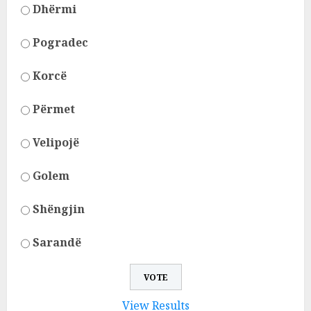
Dhërmi
Pogradec
Korcë
Përmet
Velipojë
Golem
Shëngjin
Sarandë
View Results