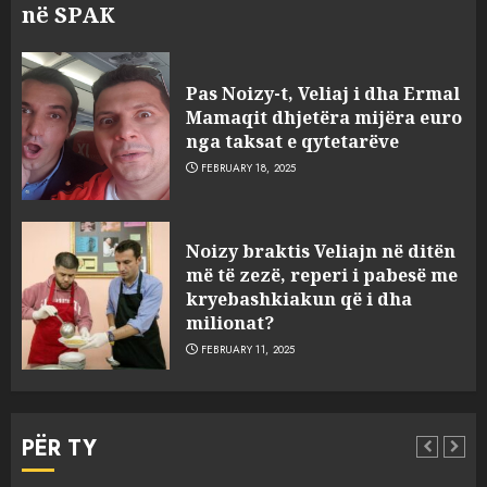
në SPAK
Pas Noizy-t, Veliaj i dha Ermal
Mamaqit dhjetëra mijëra euro
nga taksat e qytetarëve
FEBRUARY 18, 2025
FOTO/ Persona të maskuar
Noizy braktis Veliajn në ditën
sulmuan “One Albania”,
më të zezë, reperi i pabesë me
ngjarja u fsheh. A u vodhën
kryebashkiakun që i dha
serverat?
milionat?
3
MARCH 25, 2025
FEBRUARY 11, 2025
Prokuroria jep pretencën, ja
çfarë dënimi kërkon për
PËR TY
Mariela dhe Antonela
Berishën