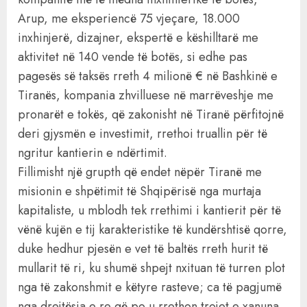
Arup, me eksperiencë 75 vjeçare, 18.000
inxhinjerë, dizajner, ekspertë e këshilltarë me
aktivitet në 140 vende të botës, si edhe pas
pagesës së taksës rreth 4 milionë € në Bashkinë e
Tiranës, kompania zhvilluese në marrëveshje me
pronarët e tokës, që zakonisht në Tiranë përfitojnë
deri gjysmën e investimit, rrethoi truallin për të
ngritur kantierin e ndërtimit.
Fillimisht një grupth që endet nëpër Tiranë me
misionin e shpëtimit të Shqipërisë nga murtaja
kapitaliste, u mblodh tek rrethimi i kantierit për të
vënë kujën e tij karakteristike të kundërshtisë qorre,
duke hedhur pjesën e vet të baltës rreth hurit të
mullarit të ri, ku shumë shpejt nxituan të turren plot
nga të zakonshmit e këtyre rasteve; ca të pagjumë
nga drejtësia e re që po u rrethon trojet e xanuna