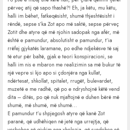
përveç atij që sapo thashë?! Eh, ja këtu, mu këtu,
halli im bëhet, fatkeqësisht, shumë thjeshtësisht i
rëndë, sepse s’ka Zot apo më saktë, sepse përveç
Zotit dhe atyre që më njohin sadopak nga afër, më
është e pamundur, absolutisht e pamundur, t’ia
rrëfej gjykatës laramane, po edhe ndjekësve të saj
të etur për baltë, gjak e teori konspiracioni, se
halli im nis e mbaron me realizimin sa më bukur të
një vepre si kjo apo si çdonjëra nga kullat,
ndërtesat, shkollat, spitalet, rrugët, bulevardet,
muzetë e me radhë, që po e ndryshojnë këtë vend
dita – ditës, po që nuk mjaftojnë e duhen bërë më
shumë, më shumë, më shumë…
E pamundur t’u shpjegosh atyre që kanë Zot
paranë, që udhëhiqen në jetë nga urrejtja, që
verbohen në gjykim nga xhelozia, që sundohen në