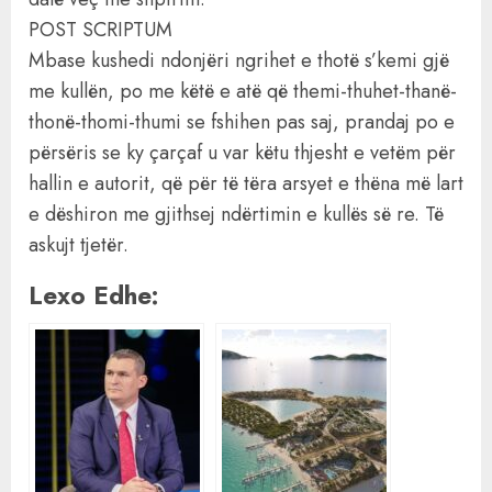
POST SCRIPTUM
Mbase kushedi ndonjëri ngrihet e thotë s’kemi gjë
me kullën, po me këtë e atë që themi-thuhet-thanë-
thonë-thomi-thumi se fshihen pas saj, prandaj po e
përsëris se ky çarçaf u var këtu thjesht e vetëm për
hallin e autorit, që për të tëra arsyet e thëna më lart
e dëshiron me gjithsej ndërtimin e kullës së re. Të
askujt tjetër.
Lexo Edhe: