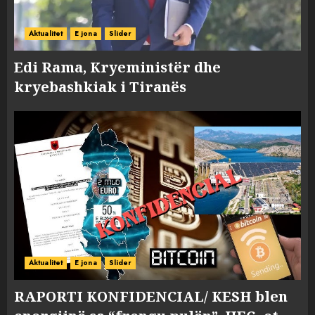
Aktualitet
E jona
Slider
Edi Rama, Kryeministër dhe
kryebashkiak i Tiranës
Aktualitet
E jona
Slider
RAPORTI KONFIDENCIAL/ KESH blen