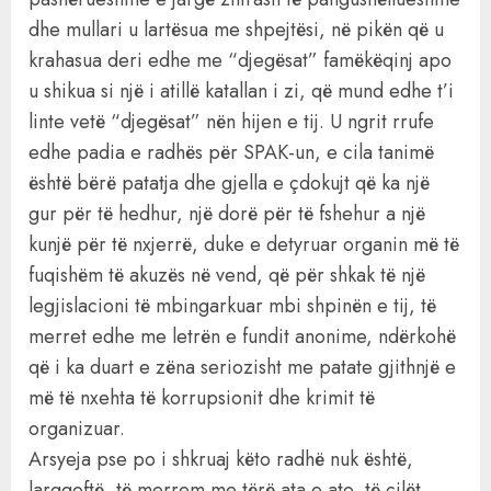
dhe mullari u lartësua me shpejtësi, në pikën që u
krahasua deri edhe me “djegësat” famëkëqinj apo
u shikua si një i atillë katallan i zi, që mund edhe t’i
linte vetë “djegësat” nën hijen e tij. U ngrit rrufe
edhe padia e radhës për SPAK-un, e cila tanimë
është bërë patatja dhe gjella e çdokujt që ka një
gur për të hedhur, një dorë për të fshehur a një
kunjë për të nxjerrë, duke e detyruar organin më të
fuqishëm të akuzës në vend, që për shkak të një
legjislacioni të mbingarkuar mbi shpinën e tij, të
merret edhe me letrën e fundit anonime, ndërkohë
që i ka duart e zëna seriozisht me patate gjithnjë e
më të nxehta të korrupsionit dhe krimit të
organizuar.
Arsyeja pse po i shkruaj këto radhë nuk është,
largqoftë, të merrem me tërë ata e ato, të cilët