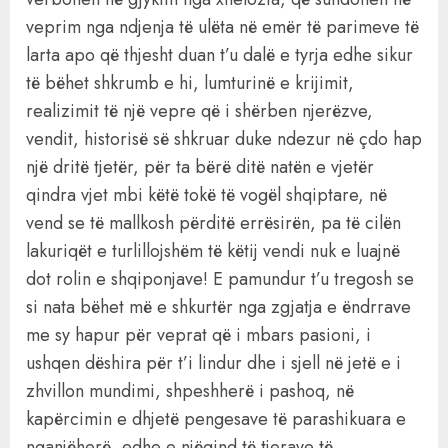
veprim nga ndjenja të ulëta në emër të parimeve të
larta apo që thjesht duan t’u dalë e tyrja edhe sikur
të bëhet shkrumb e hi, lumturinë e krijimit,
realizimit të një vepre që i shërben njerëzve,
vendit, historisë së shkruar duke ndezur në çdo hap
një dritë tjetër, për ta bërë ditë natën e vjetër
qindra vjet mbi këtë tokë të vogël shqiptare, në
vend se të mallkosh përditë errësirën, pa të cilën
lakuriqët e turlillojshëm të këtij vendi nuk e luajnë
dot rolin e shqiponjave! E pamundur t’u tregosh se
si nata bëhet më e shkurtër nga zgjatja e ëndrrave
me sy hapur për veprat që i mbars pasioni, i
ushqen dëshira për t’i lindur dhe i sjell në jetë e i
zhvillon mundimi, shpeshherë i pashoq, në
kapërcimin e dhjetë pengesave të parashikuara e
nganjëherë, edhe e njëqind të tjerave të