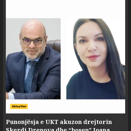
Aktualitet
Punonjësja e UKT akuzon drejtorin
Skerdi Drenova dhe “bosen” Joana