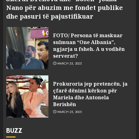
Nano për abuzim me fondet publike
dhe pasuri të pajustifikuar
FOTO/ Persona të maskuar
sulmuan “One Albania”,
ngjarja u fsheh. A u vodhën
serverat?
MARCH 25, 2025
Prokuroria jep pretencën, ja
çfarë dënimi kërkon për
Mariela dhe Antonela
Berishën
MARCH 25, 2025
BUZZ