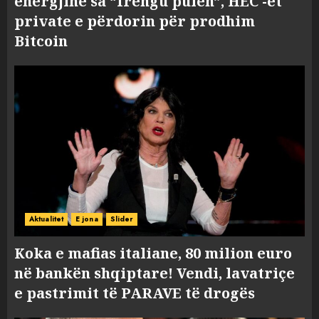
energjinë sa “frengu pulën”, HEC -et
private e përdorin për prodhim
Bitcoin
Aktualitet
E jona
Slider
Koka e mafias italiane, 80 milion euro
në bankën shqiptare! Vendi, lavatriçe
e pastrimit të PARAVE të drogës