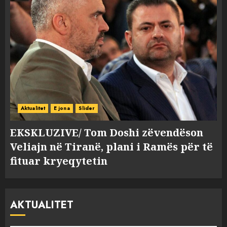
Aktualitet
E jona
Slider
EKSKLUZIVE/ Tom Doshi zëvendëson
Veliajn në Tiranë, plani i Ramës për të
fituar kryeqytetin
AKTUALITET