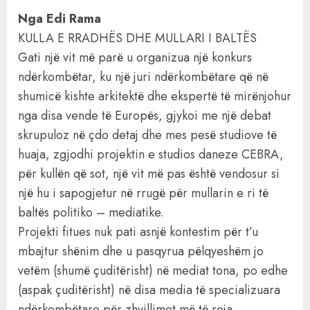
Nga Edi Rama
KULLA E RRADHËS DHE MULLARI I BALTËS
Gati një vit më parë u organizua një konkurs
ndërkombëtar, ku një juri ndërkombëtare që në
shumicë kishte arkitektë dhe ekspertë të mirënjohur
nga disa vende të Europës, gjykoi me një debat
skrupuloz në çdo detaj dhe mes pesë studiove të
huaja, zgjodhi projektin e studios daneze CEBRA,
për kullën që sot, një vit më pas është vendosur si
një hu i sapogjetur në rrugë për mullarin e ri të
baltës politiko – mediatike.
Projekti fitues nuk pati asnjë kontestim për t’u
mbajtur shënim dhe u pasqyrua pëlqyeshëm jo
vetëm (shumë çuditërisht) në mediat tona, po edhe
(aspak çuditërisht) në disa media të specializuara
ndërkombëtare për zhvillimet më të reja