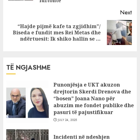
luftonte
Next
“Hajde pijmë kafe ta zgjidhim”/
Next
Biseda e fundit mes Rei Metas dhe
post:
ndërtuesit: Ik shiko hallin se …
TË NGJASHME
Punonjësja e UKT akuzon
drejtorin Skerdi Drenova dhe
“bosen” Joana Nano për
abuzim me fondet publike dhe
pasuri të pajustifikuar
JULY 24, 2025
Incidenti në ndeshjen