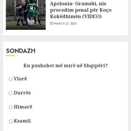
Apolonia- Gramshi, nis
procedim penal për Koço
Kokëdhimën (VIDEO)
MARCH 27, 2025
SONDAZH
Ku pushohet më mirë në Shqipëri?
Vlorë
Durrës
Himarë
Ksamil