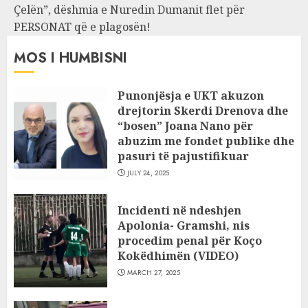
Çelën”, dëshmia e Nuredin Dumanit flet për
PERSONAT që e plagosën!
MOS I HUMBISNI
Punonjësja e UKT akuzon
drejtorin Skerdi Drenova dhe
“bosen” Joana Nano për
abuzim me fondet publike dhe
pasuri të pajustifikuar
JULY 24, 2025
Incidenti në ndeshjen
Apolonia- Gramshi, nis
procedim penal për Koço
Kokëdhimën (VIDEO)
MARCH 27, 2025