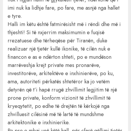
imi nuk ka lidhje fare, po fare, me asnjë nga hallet
e tyre.
Halli im këtu është fatmirësisht më i rëndi dhe më i
thjeshti! Si të nxjerrim maksimumin e fuqisë
rrezatuese dhe tërheqëse për Tiranën, duke
realizuar një tjetër kullë ikonike, të cilën nuk e
financon e as e ndërton shteti, po e mundëson
marrëveshja krejt private mes pronarëve,
investitorëve, arkitektëve e inxhinierëve, po ku,
ama, autoriteti përkatës shtetëror ka jo vetëm
detyrën që t’i hapë rrugë zhvillimit legjitim të një
prone private, konform vizionit të zhvillimit të
kryeqytetit, po edhe të drejtën të kërkojë nga
zhvilluesit cilësinë më të lartë të mundshme
arkitektonike e inxhinierike.
Po pse e mbaj unë këtë hall, për çfarë qëllimi tjetër