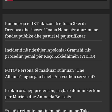
4
MARCH 25, 2025
“Ai që drejtonte makinën më
Punonjësja e UKT akuzon drejtorin Skerdi
ngjau me Talo Çelën”,
dëshmia e Nuredin Dumanit
Drenova dhe “bosen” Joana Nano për abuzim me
flet për PERSONAT që e
fondet publike dhe pasuri të pajustifikuar
plagosën!
5
MARCH 25, 2025
Incidenti në ndeshjen Apolonia- Gramshi, nis
procedim penal për Koço Kokëdhimën (VIDEO)
FOTO/ Persona të maskuar sulmuan “One
Albania”, ngjarja u fsheh. A u vodhën serverat?
Prokuroria jep pretencën, ja çfarë dënimi kërkon
për Mariela dhe Antonela Berishën
“Ai që drejtonte makinën më ngjau me Talo