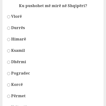
Ku pushohet më mirë në Shqipëri?
Vlorë
Durrës
Himarë
Ksamil
Dhërmi
Pogradec
Korcë
Përmet