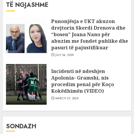
TË NGJASHME
Punonjësja e UKT akuzon
drejtorin Skerdi Drenova dhe
“bosen” Joana Nano për
abuzim me fondet publike dhe
pasuri të pajustifikuar
JULY 24, 2025
Incidenti në ndeshjen
Apolonia- Gramshi, nis
procedim penal për Koço
Kokëdhimën (VIDEO)
MARCH 27, 2025
SONDAZH