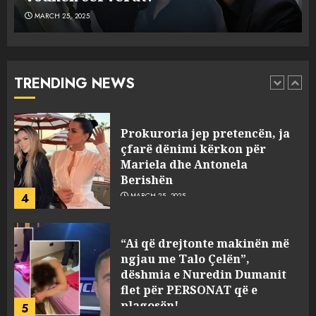
MARCH 25, 2025
Prokuroria jep pretencën, ja
çfarë dënimi kërkon për
Mariela dhe Antonela
Berishën
TRENDING NEWS
4
MARCH 25, 2025
“Ai që drejtonte makinën më
ngjau me Talo Çelën”,
dëshmia e Nuredin Dumanit
flet për PERSONAT që e
plagosën!
5
MARCH 25, 2025
Punonjësja e UKT akuzon
drejtorin Skerdi Drenova dhe
“bosen” Joana Nano për
abuzim me fondet publike dhe
pasuri të pajustifikuar
1