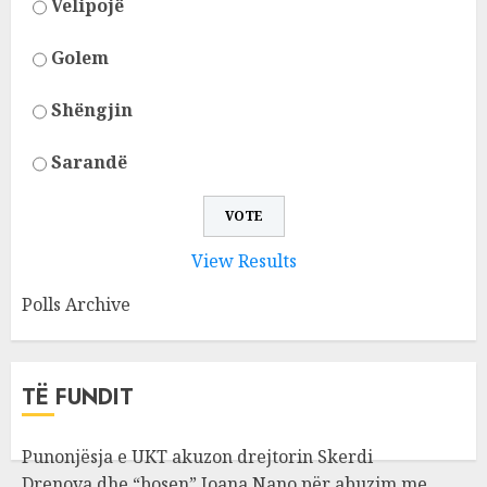
Velipojë
Golem
Shëngjin
Sarandë
View Results
Polls Archive
TË FUNDIT
Punonjësja e UKT akuzon drejtorin Skerdi
Drenova dhe “bosen” Joana Nano për abuzim me