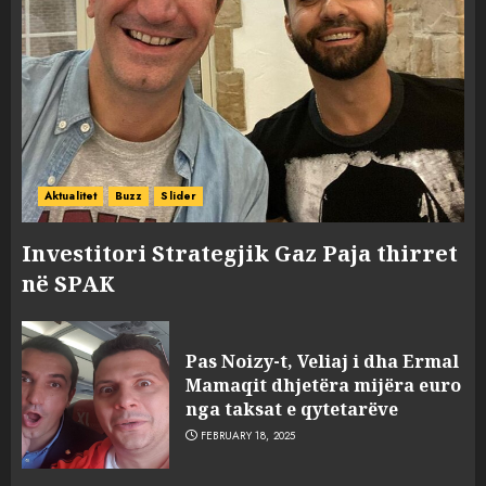
sulmuan “One Albania”,
ngjarja u fsheh. A u vodhën
serverat?
3
MARCH 25, 2025
Prokuroria jep pretencën, ja
çfarë dënimi kërkon për
Aktualitet
Buzz
Slider
Mariela dhe Antonela
Berishën
Investitori Strategjik Gaz Paja thirret
4
MARCH 25, 2025
në SPAK
“Ai që drejtonte makinën më
ngjau me Talo Çelën”,
Pas Noizy-t, Veliaj i dha Ermal
dëshmia e Nuredin Dumanit
Mamaqit dhjetëra mijëra euro
flet për PERSONAT që e
nga taksat e qytetarëve
plagosën!
5
FEBRUARY 18, 2025
MARCH 25, 2025