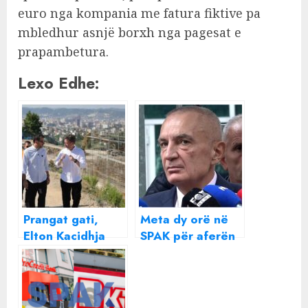
euro nga kompania me fatura fiktive pa
mbledhur asnjë borxh nga pagesat e
prapambetura.
Lexo Edhe:
Prangat gati,
Meta dy orë në
Elton Kacidhja
SPAK për aferën
paraqitet në
CEZ-DIA: Po
SPAK për aferën
përdoret nga
5D
Rama për të
hequr vëmendjen