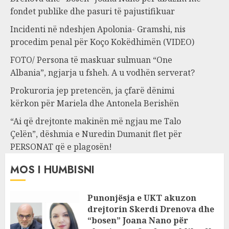
fondet publike dhe pasuri të pajustifikuar
Incidenti në ndeshjen Apolonia- Gramshi, nis
procedim penal për Koço Kokëdhimën (VIDEO)
FOTO/ Persona të maskuar sulmuan “One
Albania”, ngjarja u fsheh. A u vodhën serverat?
Prokuroria jep pretencën, ja çfarë dënimi
kërkon për Mariela dhe Antonela Berishën
“Ai që drejtonte makinën më ngjau me Talo
Çelën”, dëshmia e Nuredin Dumanit flet për
PERSONAT që e plagosën!
MOS I HUMBISNI
Punonjësja e UKT akuzon
drejtorin Skerdi Drenova dhe
“bosen” Joana Nano për