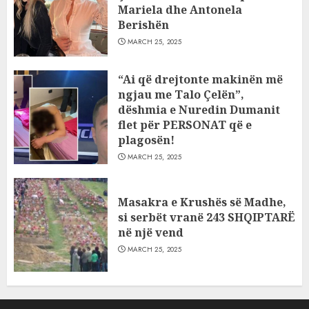
Mariela dhe Antonela
Berishën
MARCH 25, 2025
“Ai që drejtonte makinën më
ngjau me Talo Çelën”,
dëshmia e Nuredin Dumanit
flet për PERSONAT që e
plagosën!
MARCH 25, 2025
Masakra e Krushës së Madhe,
si serbët vranë 243 SHQIPTARË
në një vend
MARCH 25, 2025