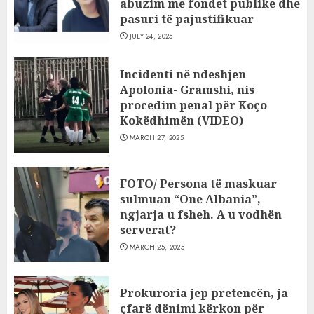
abuzim me fondet publike dhe
pasuri të pajustifikuar
JULY 24, 2025
Incidenti në ndeshjen
Apolonia- Gramshi, nis
procedim penal për Koço
Kokëdhimën (VIDEO)
MARCH 27, 2025
FOTO/ Persona të maskuar
sulmuan “One Albania”,
ngjarja u fsheh. A u vodhën
serverat?
MARCH 25, 2025
Prokuroria jep pretencën, ja
çfarë dënimi kërkon për