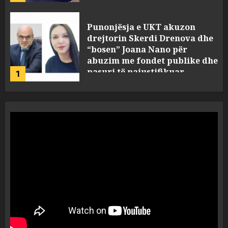
JULY 24, 2025
Incidenti në ndeshjen
Apolonia- Gramshi, nis
procedim penal për Koço
Kokëdhimën (VIDEO)
2
MARCH 27, 2025
FOTO/ Persona të maskuar
sulmuan “One Albania”,
ngjarja u fsheh. A u vodhën
serverat?
3
MARCH 25, 2025
Prokuroria jep pretencën, ja
çfarë dënimi kërkon për
Mariela dhe Antonela
Berishën