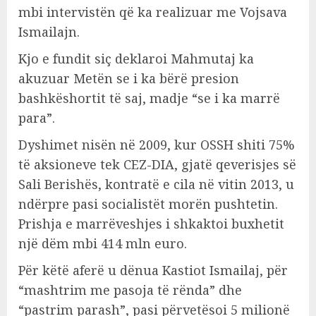
mbi intervistën që ka realizuar me Vojsava
Ismailajn.
Kjo e fundit siç deklaroi Mahmutaj ka
akuzuar Metën se i ka bërë presion
bashkëshortit të saj, madje “se i ka marrë
para”.
Dyshimet nisën në 2009, kur OSSH shiti 75%
të aksioneve tek CEZ-DIA, gjatë qeverisjes së
Sali Berishës, kontratë e cila në vitin 2013, u
ndërpre pasi socialistët morën pushtetin.
Prishja e marrëveshjes i shkaktoi buxhetit
një dëm mbi 414 mln euro.
Për këtë aferë u dënua Kastiot Ismailaj, për
“mashtrim me pasoja të rënda” dhe
“pastrim parash”, pasi përvetësoi 5 milionë