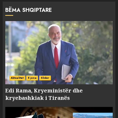
BËMA SHQIPTARE
Aktualitet
E jona
Slider
Edi Rama, Kryeministër dhe
kryebashkiak i Tiranës