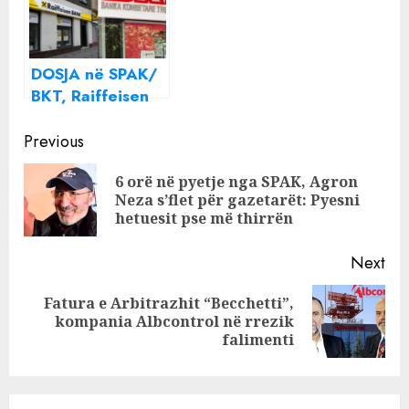
nga skandalet
DOSJA në SPAK/
BKT, Raiffeisen
dhe Procredit,
Continue
tre BANKA në
Previous
AFERËN e
Reading
6 orë në pyetje nga SPAK, Agron
vjedhjes 40
Pre
Neza s’flet për gazetarët: Pyesni
MILION euro!
pos
hetuesit pse më thirrën
Next
Fatura e Arbitrazhit “Becchetti”,
Next
kompania Albcontrol në rrezik
post:
falimenti