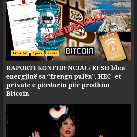
Aktualitet
E jona
Slider
RAPORTI KONFIDENCIAL/ KESH blen
energjinë sa “frengu pulën”, HEC -et
private e përdorin për prodhim
Bitcoin