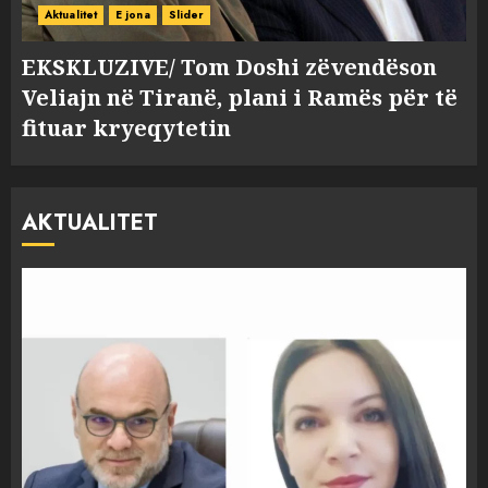
Aktualitet
E jona
Slider
EKSKLUZIVE/ Tom Doshi zëvendëson
Veliajn në Tiranë, plani i Ramës për të
fituar kryeqytetin
AKTUALITET