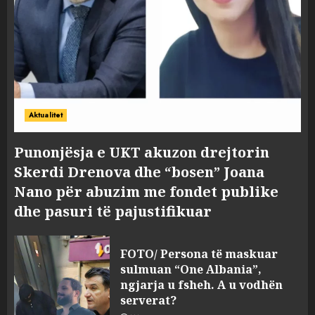
Aktualitet
Punonjësja e UKT akuzon drejtorin
Skerdi Drenova dhe “bosen” Joana
Nano për abuzim me fondet publike
dhe pasuri të pajustifikuar
FOTO/ Persona të maskuar
sulmuan “One Albania”,
ngjarja u fsheh. A u vodhën
serverat?