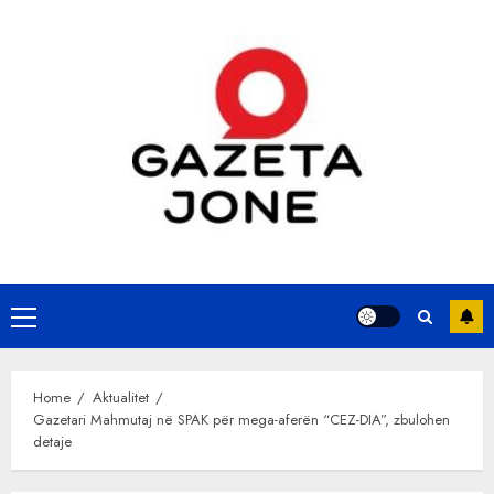
Skip
to
content
Primary
Menu
Home
Aktualitet
Gazetari Mahmutaj në SPAK për mega-aferën “CEZ-DIA”, zbulohen
detaje