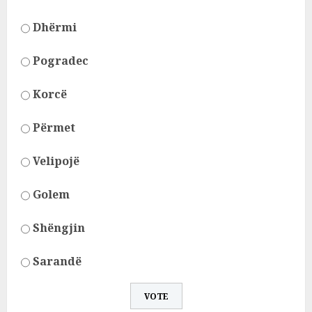
Dhërmi
Pogradec
Korcë
Përmet
Velipojë
Golem
Shëngjin
Sarandë