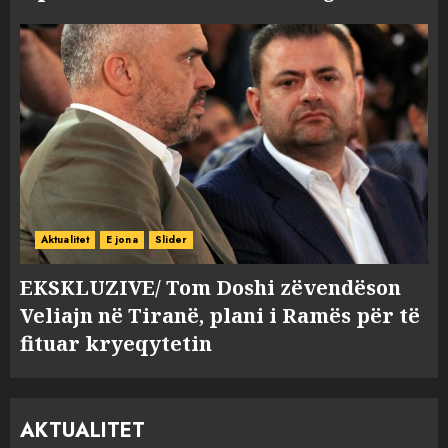
Aktualitet
E jona
Slider
EKSKLUZIVE/ Tom Doshi zëvendëson
Veliajn në Tiranë, plani i Ramës për të
fituar kryeqytetin
AKTUALITET