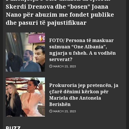
Skerdi Drenova dhe “bosen” Joana
Nano për abuzim me fondet publike
dhe pasuri të pajustifikuar
FOTO/ Persona të maskuar
sulmuan “One Albania”,
ngjarja u fsheh. A u vodhën
serverat?
MARCH 25, 2025
Prokuroria jep pretencën, ja
çfarë dënimi kërkon për
Mariela dhe Antonela
Berishën
MARCH 25, 2025
BUZZ