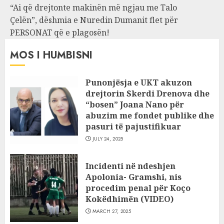
“Ai që drejtonte makinën më ngjau me Talo
Çelën”, dëshmia e Nuredin Dumanit flet për
PERSONAT që e plagosën!
MOS I HUMBISNI
Punonjësja e UKT akuzon
drejtorin Skerdi Drenova dhe
“bosen” Joana Nano për
abuzim me fondet publike dhe
pasuri të pajustifikuar
JULY 24, 2025
Incidenti në ndeshjen
Apolonia- Gramshi, nis
procedim penal për Koço
Kokëdhimën (VIDEO)
MARCH 27, 2025