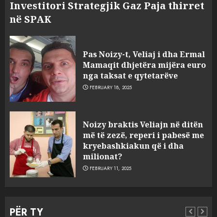
Investitori Strategjik Gaz Paja thirret
në SPAK
Pas Noizy-t, Veliaj i dha Ermal
Mamaqit dhjetëra mijëra euro
nga taksat e qytetarëve
FEBRUARY 18, 2025
FOTO/ Persona të maskuar
Noizy braktis Veliajn në ditën
sulmuan “One Albania”,
më të zezë, reperi i pabesë me
ngjarja u fsheh. A u vodhën
kryebashkiakun që i dha
serverat?
milionat?
3
MARCH 25, 2025
FEBRUARY 11, 2025
Prokuroria jep pretencën, ja
çfarë dënimi kërkon për
PËR TY
Mariela dhe Antonela