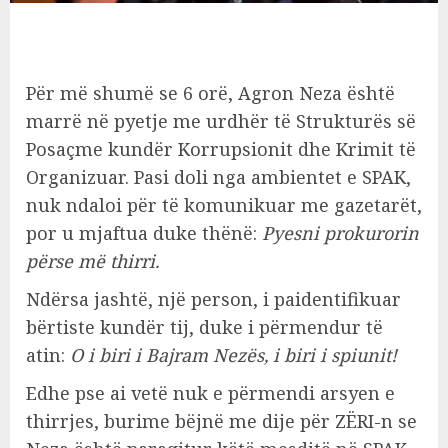
Për më shumë se 6 orë, Agron Neza është
marrë në pyetje me urdhër të Strukturës së
Posaçme kundër Korrupsionit dhe Krimit të
Organizuar. Pasi doli nga ambientet e SPAK,
nuk ndaloi për të komunikuar me gazetarët,
por u mjaftua duke thënë:
Pyesni prokurorin
përse më thirri.
Ndërsa jashtë, një person, i paidentifikuar
bërtiste kundër tij, duke i përmendur të
atin:
O i biri i Bajram Nezës, i biri i spiunit!
Edhe pse ai vetë nuk e përmendi arsyen e
thirrjes, burime bëjnë me dije për ZËRI-n se