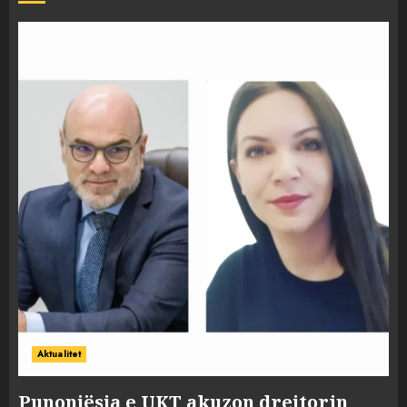
Aktualitet
Punonjësja e UKT akuzon drejtorin