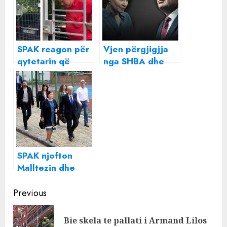
SPAK reagon për
Vjen përgjigjja
qytetarin që
nga SHBA dhe
konsumoi
Qipro, Ilir Meta
fotoksinë: Kërkoi
dhe Monika
takim me
Kryemadhi priten
hetuesit e BKH-së
të thirren nga
dhe u prit nga
SPAK
oficeri i
informacionit
SPAK njofton
Malltezin dhe
Berishën për t’u
Continue
marrë në pyetje!
Previous
Reading
Bie skela te pallati i Armand Lilos
Pre