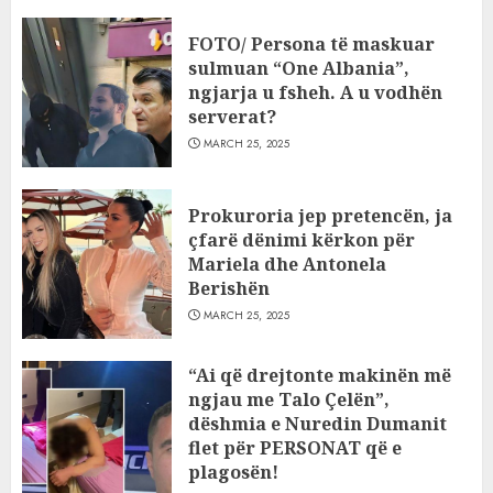
FOTO/ Persona të maskuar
sulmuan “One Albania”,
ngjarja u fsheh. A u vodhën
serverat?
MARCH 25, 2025
Prokuroria jep pretencën, ja
çfarë dënimi kërkon për
Mariela dhe Antonela
Berishën
MARCH 25, 2025
“Ai që drejtonte makinën më
ngjau me Talo Çelën”,
dëshmia e Nuredin Dumanit
flet për PERSONAT që e
plagosën!