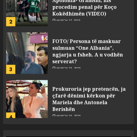
procedim penal për Koço
Kokëdhimën (VIDEO)
2
MARCH 27, 2025
FOTO/ Persona të maskuar
sulmuan “One Albania”,
ngjarja u fsheh. A u vodhën
serverat?
3
MARCH 25, 2025
Prokuroria jep pretencën, ja
çfarë dënimi kërkon për
Mariela dhe Antonela
Berishën
4
MARCH 25, 2025
“Ai që drejtonte makinën më