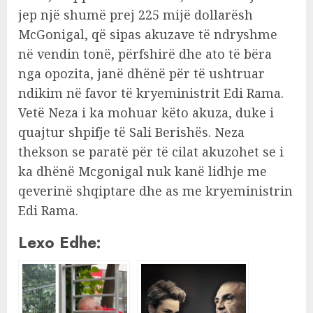
jep një shumë prej 225 mijë dollarësh
McGonigal, që sipas akuzave të ndryshme
në vendin tonë, përfshirë dhe ato të bëra
nga opozita, janë dhënë për të ushtruar
ndikim në favor të kryeministrit Edi Rama.
Vetë Neza i ka mohuar këto akuza, duke i
quajtur shpifje të Sali Berishës. Neza
thekson se paratë për të cilat akuzohet se i
ka dhënë Mcgonigal nuk kanë lidhje me
qeverinë shqiptare dhe as me kryeministrin
Edi Rama.
Lexo Edhe: