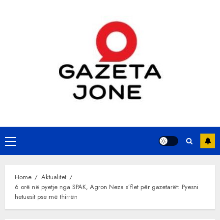
Skip
to
content
Primary
Menu
Home
Aktualitet
6 orë në pyetje nga SPAK, Agron Neza s’flet për gazetarët: Pyesni
hetuesit pse më thirrën