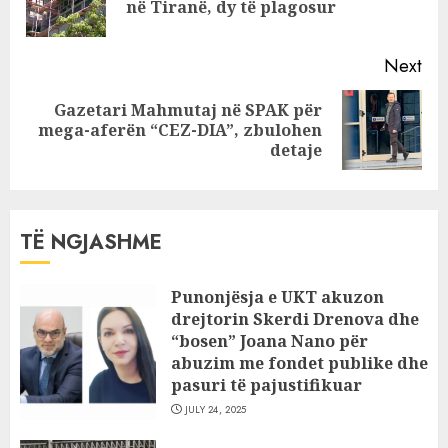
në Tiranë, dy të plagosur
pos
Next
Gazetari Mahmutaj në SPAK për
Next
mega-aferën “CEZ-DIA”, zbulohen
post:
detaje
TË NGJASHME
Punonjësja e UKT akuzon
drejtorin Skerdi Drenova dhe
“bosen” Joana Nano për
abuzim me fondet publike dhe
pasuri të pajustifikuar
JULY 24, 2025