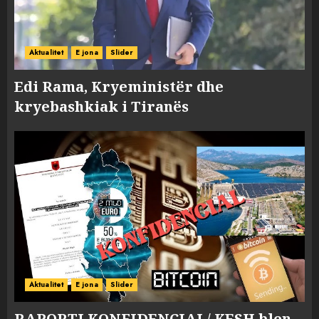
Aktualitet
E jona
Slider
Edi Rama, Kryeministër dhe
kryebashkiak i Tiranës
Aktualitet
E jona
Slider
RAPORTI KONFIDENCIAL/ KESH blen