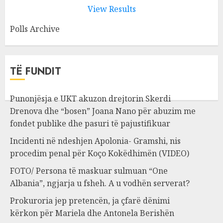
View Results
Polls Archive
TË FUNDIT
Punonjësja e UKT akuzon drejtorin Skerdi
Drenova dhe “bosen” Joana Nano për abuzim me
fondet publike dhe pasuri të pajustifikuar
Incidenti në ndeshjen Apolonia- Gramshi, nis
procedim penal për Koço Kokëdhimën (VIDEO)
FOTO/ Persona të maskuar sulmuan “One
Albania”, ngjarja u fsheh. A u vodhën serverat?
Prokuroria jep pretencën, ja çfarë dënimi
kërkon për Mariela dhe Antonela Berishën