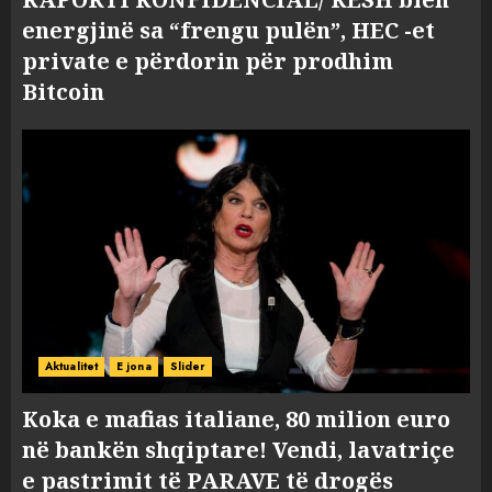
energjinë sa “frengu pulën”, HEC -et
private e përdorin për prodhim
Bitcoin
Aktualitet
E jona
Slider
Koka e mafias italiane, 80 milion euro
në bankën shqiptare! Vendi, lavatriçe
e pastrimit të PARAVE të drogës