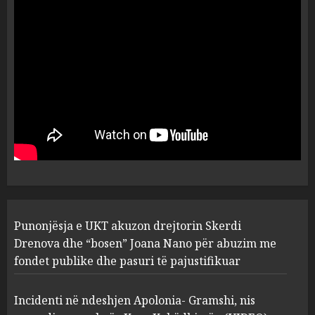
ngjau me Talo Çelën”,
dëshmia e Nuredin Dumanit
flet për PERSONAT që e
plagosën!
5
MARCH 25, 2025
Punonjësja e UKT akuzon
drejtorin Skerdi Drenova dhe
“bosen” Joana Nano për
abuzim me fondet publike dhe
pasuri të pajustifikuar
1
JULY 24, 2025
Incidenti në ndeshjen
Punonjësja e UKT akuzon drejtorin Skerdi
Apolonia- Gramshi, nis
procedim penal për Koço
Drenova dhe “bosen” Joana Nano për abuzim me
Kokëdhimën (VIDEO)
fondet publike dhe pasuri të pajustifikuar
2
MARCH 27, 2025
Incidenti në ndeshjen Apolonia- Gramshi, nis