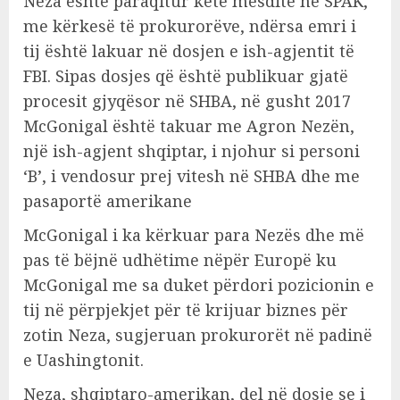
Neza është paraqitur këtë mesditë në SPAK,
me kërkesë të prokurorëve, ndërsa emri i
tij është lakuar në dosjen e ish-agjentit të
FBI. Sipas dosjes që është publikuar gjatë
procesit gjyqësor në SHBA, në gusht 2017
McGonigal është takuar me Agron Nezën,
një ish-agjent shqiptar, i njohur si personi
‘B’, i vendosur prej vitesh në SHBA dhe me
pasaportë amerikane
McGonigal i ka kërkuar para Nezës dhe më
pas të bëjnë udhëtime nëpër Europë ku
McGonigal me sa duket përdori pozicionin e
tij në përpjekjet për të krijuar biznes për
zotin Neza, sugjeruan prokurorët në padinë
e Uashingtonit.
Neza, shqiptaro-amerikan, del në dosje se i