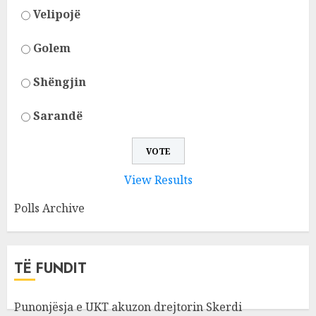
Velipojë
Golem
Shëngjin
Sarandë
View Results
Polls Archive
TË FUNDIT
Punonjësja e UKT akuzon drejtorin Skerdi