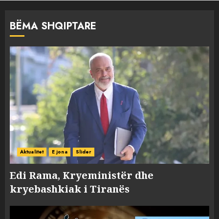
BËMA SHQIPTARE
Aktualitet
E jona
Slider
Edi Rama, Kryeministër dhe
kryebashkiak i Tiranës