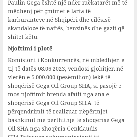
Paulin Gega është një ndër mëkatarët më të
mëdhenj për çmimet e larta të
karburanteve në Shqipëri dhe cilësisë
skandaloze të naftës, benzinës dhe gazit që
shitet këtu.
Njoftimi i plotë
Komisioni i Konkurrencës, në mbledhjen e
tij të datës 08.06.2023, vendosi gjobitjen në
vlerën e 5.000.000 (pesëmilion) lekë të
shoqërisë Gega Oil Group SHA, si pasojë e
mos njoftimit brenda afatit nga ana e
shoqërisë Gega Oil Group SH.A. të
përqendrimit të realizuar nëpërmjet
bashkimit me përthithje të shoqërisë Gega
Oil SHA nga shoqëria Genklaudis