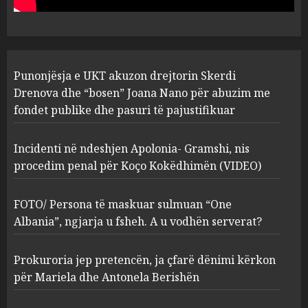
pasuri të pajustifikuar
1
JULY 24, 2025
Incidenti në ndeshjen
Punonjësja e UKT akuzon drejtorin Skerdi
Apolonia- Gramshi, nis
procedim penal për Koço
Drenova dhe “bosen” Joana Nano për abuzim me
Kokëdhimën (VIDEO)
fondet publike dhe pasuri të pajustifikuar
2
MARCH 27, 2025
Incidenti në ndeshjen Apolonia- Gramshi, nis
procedim penal për Koço Kokëdhimën (VIDEO)
FOTO/ Persona të maskuar
sulmuan “One Albania”,
ngjarja u fsheh. A u vodhën
FOTO/ Persona të maskuar sulmuan “One
serverat?
Albania”, ngjarja u fsheh. A u vodhën serverat?
3
MARCH 25, 2025
Prokuroria jep pretencën, ja çfarë dënimi kërkon
Prokuroria jep pretencën, ja
për Mariela dhe Antonela Berishën
çfarë dënimi kërkon për
Mariela dhe Antonela