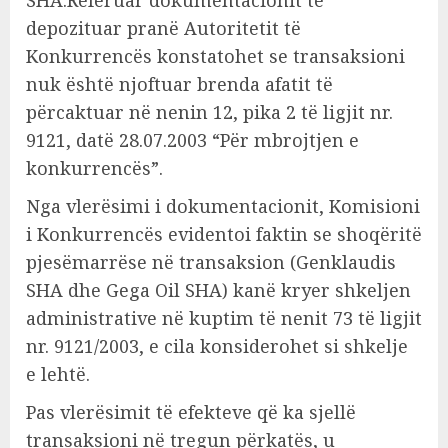
SHA.Referuar dokumentacionit të
depozituar pranë Autoritetit të
Konkurrencës konstatohet se transaksioni
nuk është njoftuar brenda afatit të
përcaktuar në nenin 12, pika 2 të ligjit nr.
9121, datë 28.07.2003 “Për mbrojtjen e
konkurrencës”.
Nga vlerësimi i dokumentacionit, Komisioni
i Konkurrencës evidentoi faktin se shoqëritë
pjesëmarrëse në transaksion (Genklaudis
SHA dhe Gega Oil SHA) kanë kryer shkeljen
administrative në kuptim të nenit 73 të ligjit
nr. 9121/2003, e cila konsiderohet si shkelje
e lehtë.
Pas vlerësimit të efekteve që ka sjellë
transaksioni në tregun përkatës, u