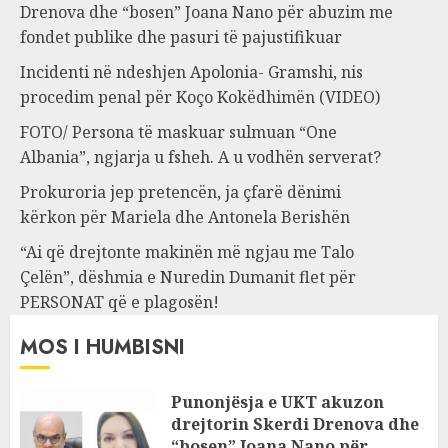
Drenova dhe “bosen” Joana Nano për abuzim me
fondet publike dhe pasuri të pajustifikuar
Incidenti në ndeshjen Apolonia- Gramshi, nis
procedim penal për Koço Kokëdhimën (VIDEO)
FOTO/ Persona të maskuar sulmuan “One
Albania”, ngjarja u fsheh. A u vodhën serverat?
Prokuroria jep pretencën, ja çfarë dënimi
kërkon për Mariela dhe Antonela Berishën
“Ai që drejtonte makinën më ngjau me Talo
Çelën”, dëshmia e Nuredin Dumanit flet për
PERSONAT që e plagosën!
MOS I HUMBISNI
Punonjësja e UKT akuzon
drejtorin Skerdi Drenova dhe
“bosen” Joana Nano për