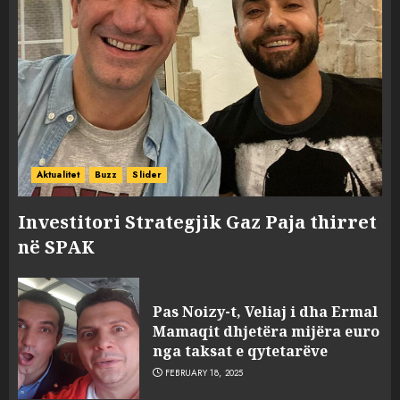
Aktualitet
Buzz
Slider
Investitori Strategjik Gaz Paja thirret
në SPAK
Pas Noizy-t, Veliaj i dha Ermal
Mamaqit dhjetëra mijëra euro
nga taksat e qytetarëve
FEBRUARY 18, 2025