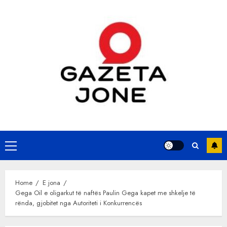
Skip
to
content
Primary
Menu
Home
E jona
Gega Oil e oligarkut të naftës Paulin Gega kapet me shkelje të
rënda, gjobitet nga Autoriteti i Konkurrencës