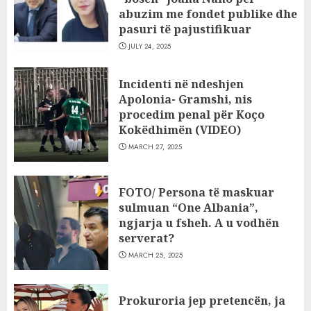
abuzim me fondet publike dhe
pasuri të pajustifikuar
JULY 24, 2025
Incidenti në ndeshjen
Apolonia- Gramshi, nis
procedim penal për Koço
Kokëdhimën (VIDEO)
MARCH 27, 2025
FOTO/ Persona të maskuar
sulmuan “One Albania”,
ngjarja u fsheh. A u vodhën
serverat?
MARCH 25, 2025
Prokuroria jep pretencën, ja