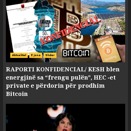
Aktualitet
E jona
Slider
RAPORTI KONFIDENCIAL/ KESH blen
energjinë sa “frengu pulën”, HEC -et
private e përdorin për prodhim
Bitcoin