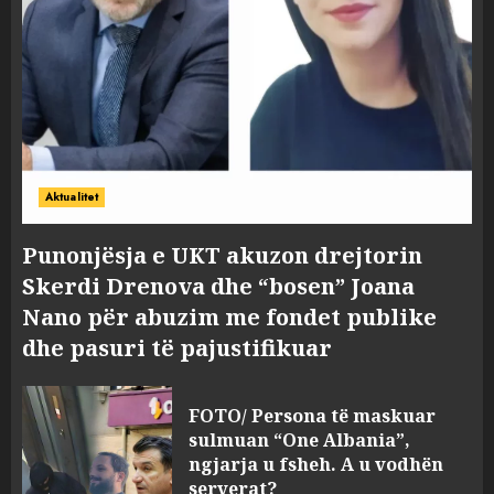
Aktualitet
Punonjësja e UKT akuzon drejtorin
Skerdi Drenova dhe “bosen” Joana
Nano për abuzim me fondet publike
dhe pasuri të pajustifikuar
FOTO/ Persona të maskuar
sulmuan “One Albania”,
ngjarja u fsheh. A u vodhën
serverat?