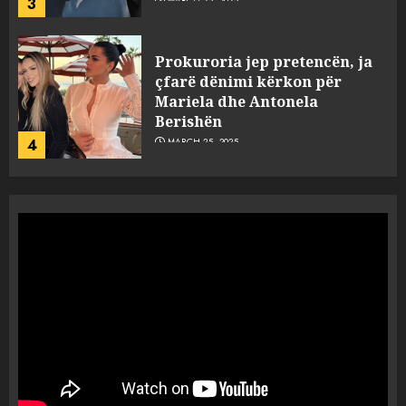
3
MARCH 25, 2025
Prokuroria jep pretencën, ja
çfarë dënimi kërkon për
Mariela dhe Antonela
Berishën
4
MARCH 25, 2025
“Ai që drejtonte makinën më
ngjau me Talo Çelën”,
dëshmia e Nuredin Dumanit
flet për PERSONAT që e
plagosën!
5
MARCH 25, 2025
Punonjësja e UKT akuzon
drejtorin Skerdi Drenova dhe
“bosen” Joana Nano për
abuzim me fondet publike dhe