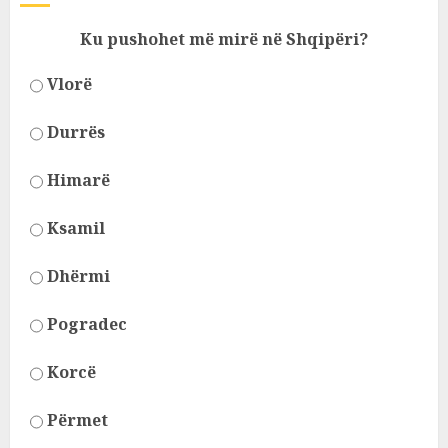
Ku pushohet më mirë në Shqipëri?
Vlorë
Durrës
Himarë
Ksamil
Dhërmi
Pogradec
Korcë
Përmet