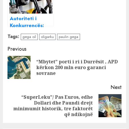
të tjerët
Nafta më e
shtrenjtë se në
Autoriteti i
Singapor
Konkurrencës:
Çmimet e
Tags:
gega oil
oligarku
paulin gega
karburanteve
rriten si raketë,
Continue
Previous
por ulen si pupël
Reading
“Mbytet” porti i ri i Durrësit , APD
Pre
kërkon 200 mln euro garanci
pos
sovrane
Next
“SuperLeku”/ Pas Euros, edhe
Dollari dhe Paundi drejt
Next
minimumit historik, tre faktorët
post:
që ndikojnë