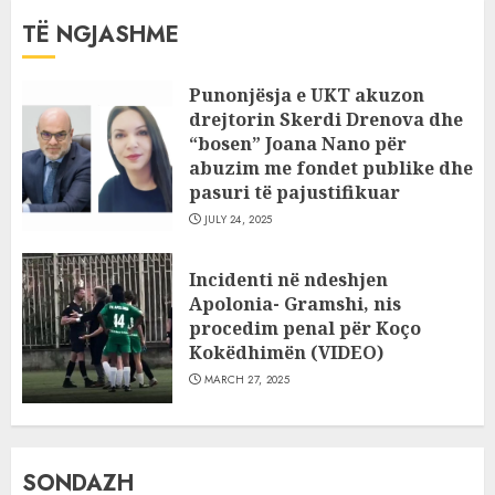
TË NGJASHME
Punonjësja e UKT akuzon
drejtorin Skerdi Drenova dhe
“bosen” Joana Nano për
abuzim me fondet publike dhe
pasuri të pajustifikuar
JULY 24, 2025
Incidenti në ndeshjen
Apolonia- Gramshi, nis
procedim penal për Koço
Kokëdhimën (VIDEO)
MARCH 27, 2025
SONDAZH