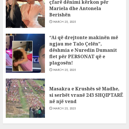
çfarë dënimi kërkon për
Mariela dhe Antonela
Berishën
MARCH 25, 2025
“Ai që drejtonte makinën më
ngjau me Talo Çelën”,
dëshmia e Nuredin Dumanit
flet për PERSONAT që e
plagosën!
MARCH 25, 2025
Masakra e Krushës së Madhe,
si serbët vranë 243 SHQIPTARË
në një vend
MARCH 25, 2025