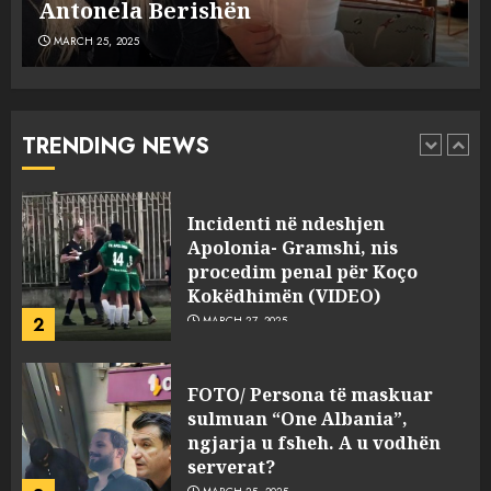
MARCH 25, 2025
plagosën!
MARCH 25, 2025
Punonjësja e UKT akuzon
drejtorin Skerdi Drenova dhe
“bosen” Joana Nano për
abuzim me fondet publike dhe
TRENDING NEWS
pasuri të pajustifikuar
1
JULY 24, 2025
Incidenti në ndeshjen
Apolonia- Gramshi, nis
procedim penal për Koço
Kokëdhimën (VIDEO)
2
MARCH 27, 2025
FOTO/ Persona të maskuar
sulmuan “One Albania”,
ngjarja u fsheh. A u vodhën
serverat?