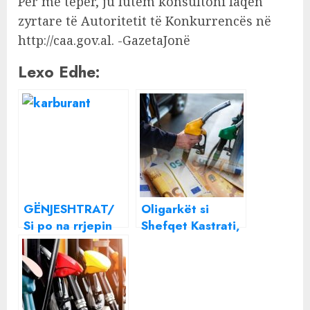
Për më tepër, ju lutem konsultoni faqen
zyrtare të Autoritetit të Konkurrencës në
http://caa.gov.al. -GazetaJonë
Lexo Edhe:
GËNJESHTRAT/
Oligarkët si
Si po na rrjepin
Shefqet Kastrati,
nën heshtjen e
Paulin Gega,
qeverisë,
Frident Kuqi etj.,
Shefqet Kastrati ,
po i marrin
Frident Kuqi ,
shpirtin
Paulin Gega dhe
shqiptarëve: