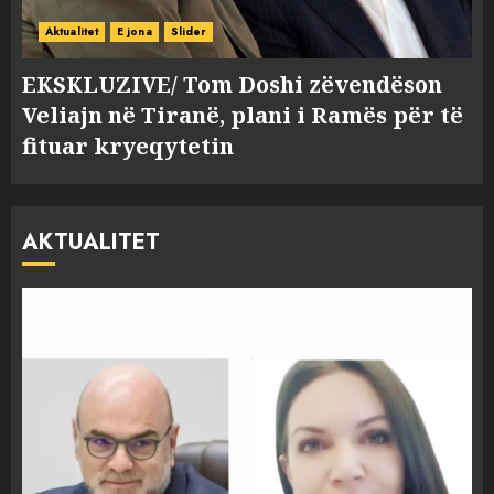
Aktualitet
E jona
Slider
EKSKLUZIVE/ Tom Doshi zëvendëson
Veliajn në Tiranë, plani i Ramës për të
fituar kryeqytetin
AKTUALITET