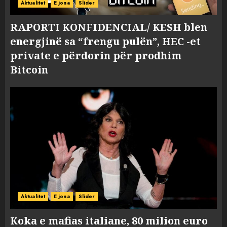
Aktualitet
E jona
Slider
RAPORTI KONFIDENCIAL/ KESH blen
energjinë sa “frengu pulën”, HEC -et
private e përdorin për prodhim
Bitcoin
Aktualitet
E jona
Slider
Koka e mafias italiane, 80 milion euro