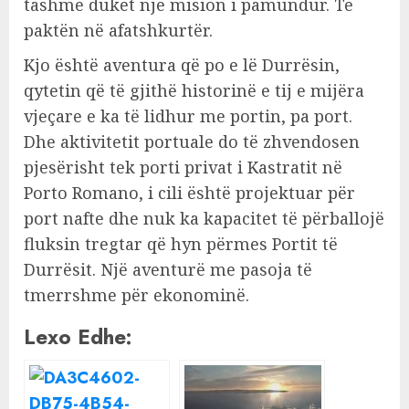
tashmë duket një mision i pamundur. Të
paktën në afatshkurtër.
Kjo është aventura që po e lë Durrësin,
qytetin që të gjithë historinë e tij e mijëra
vjeçare e ka të lidhur me portin, pa port.
Dhe aktivitetit portuale do të zhvendosen
pjesërisht tek porti privat i Kastratit në
Porto Romano, i cili është projektuar për
port nafte dhe nuk ka kapacitet të përballojë
fluksin tregtar që hyn përmes Portit të
Durrësit. Një aventurë me pasoja të
tmerrshme për ekonominë.
Lexo Edhe: