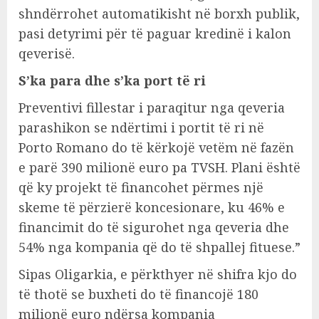
shndërrohet automatikisht në borxh publik,
pasi detyrimi për të paguar kredinë i kalon
qeverisë.
S’ka para dhe s’ka port të ri
Preventivi fillestar i paraqitur nga qeveria
parashikon se ndërtimi i portit të ri në
Porto Romano do të kërkojë vetëm në fazën
e parë 390 milionë euro pa TVSH. Plani është
që ky projekt të financohet përmes një
skeme të përzierë koncesionare, ku 46% e
financimit do të sigurohet nga qeveria dhe
54% nga kompania që do të shpallej fituese.”
Sipas Oligarkia, e përkthyer në shifra kjo do
të thotë se buxheti do të financojë 180
milionë euro ndërsa kompania