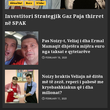
Aktualitet
Buzz
Slider
Investitori Strategjik Gaz Paja thirret
në SPAK
Pas Noizy-t, Veliaj i dha Ermal
Mamaqit dhjetëra mijëra euro
nga taksat e qytetarëve
FEBRUARY 18, 2025
FOTO/ Persona të maskuar
Noizy braktis Veliajn në ditën
sulmuan “One Albania”,
më të zezë, reperi i pabesë me
ngjarja u fsheh. A u vodhën
kryebashkiakun që i dha
serverat?
milionat?
3
MARCH 25, 2025
FEBRUARY 11, 2025