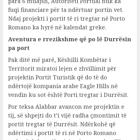
para 6 muajsh, Autoriteti Portual nuk ka
fuqi financiare për ta ndërtuar portin vet.
Ndaj projekti i portit të ri tregtar në Porto
Romano ka hyrë në kalendat greke.
Aventura e rrezikshme që po lë Durrësin
pa port
Pak ditë më parë, Këshilli Kombëtar i
Territorit miratoi lejen e zhvillimit për
projektin Portit Turistik që do të do
ndërtojë kompania arabe Eagle Hills në
vendin ku sot është Porti tregtar i Durrësit.
Por teksa Alabbar avancon me projektin e
tij, së shpejti do t’i vijë radha çmontimit të
portit tregtar të Durrësit. Ndërkohë që
ndërtimi i portit të ri në Porto Romano