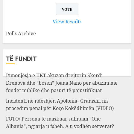
View Results
Polls Archive
TË FUNDIT
Punonjësja e UKT akuzon drejtorin Skerdi
Drenova dhe “bosen” Joana Nano për abuzim me
fondet publike dhe pasuri të pajustifikuar
Incidenti në ndeshjen Apolonia- Gramshi, nis
procedim penal për Koço Kokëdhimën (VIDEO)
FOTO/ Persona të maskuar sulmuan “One
Albania”, ngjarja u fsheh. A u vodhën serverat?