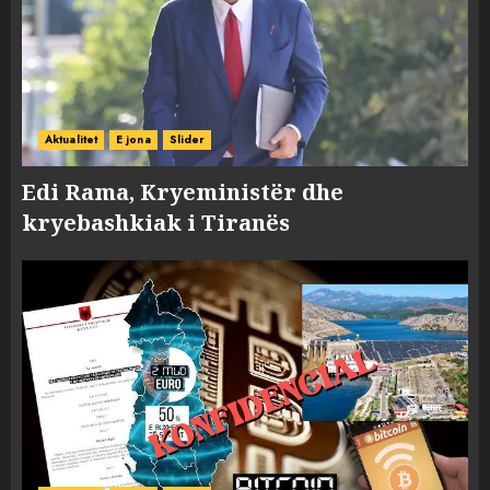
Aktualitet
E jona
Slider
Edi Rama, Kryeministër dhe
kryebashkiak i Tiranës