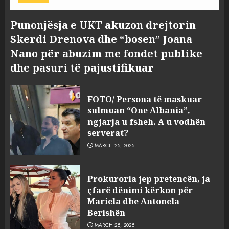
Punonjësja e UKT akuzon drejtorin
Skerdi Drenova dhe “bosen” Joana
Nano për abuzim me fondet publike
dhe pasuri të pajustifikuar
FOTO/ Persona të maskuar
sulmuan “One Albania”,
ngjarja u fsheh. A u vodhën
serverat?
MARCH 25, 2025
Prokuroria jep pretencën, ja
çfarë dënimi kërkon për
Mariela dhe Antonela
Berishën
MARCH 25, 2025