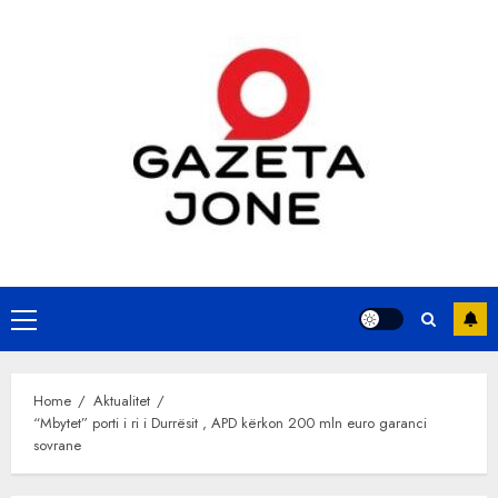
Skip
to
content
Primary
Menu
Home
Aktualitet
“Mbytet” porti i ri i Durrësit , APD kërkon 200 mln euro garanci
sovrane