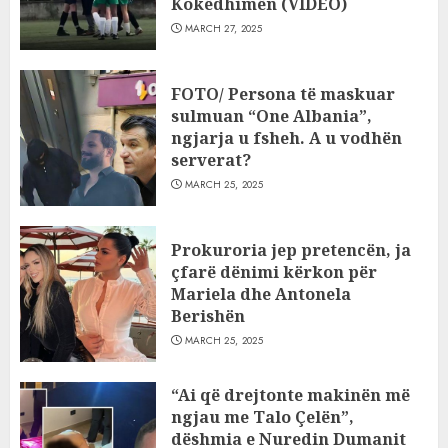
Kokëdhimën (VIDEO)
MARCH 27, 2025
FOTO/ Persona të maskuar
sulmuan “One Albania”,
ngjarja u fsheh. A u vodhën
serverat?
MARCH 25, 2025
Prokuroria jep pretencën, ja
çfarë dënimi kërkon për
Mariela dhe Antonela
Berishën
MARCH 25, 2025
“Ai që drejtonte makinën më
ngjau me Talo Çelën”,
dëshmia e Nuredin Dumanit