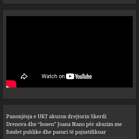
“Ai që drejtonte makinën më
ngjau me Talo Çelën”,
dëshmia e Nuredin Dumanit
flet për PERSONAT që e
plagosën!
5
MARCH 25, 2025
Punonjësja e UKT akuzon
drejtorin Skerdi Drenova dhe
“bosen” Joana Nano për
abuzim me fondet publike dhe
pasuri të pajustifikuar
1
JULY 24, 2025
Incidenti në ndeshjen
Punonjësja e UKT akuzon drejtorin Skerdi
Apolonia- Gramshi, nis
procedim penal për Koço
Drenova dhe “bosen” Joana Nano për abuzim me
Kokëdhimën (VIDEO)
fondet publike dhe pasuri të pajustifikuar
2
MARCH 27, 2025