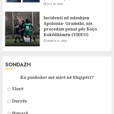
JULY 24, 2025
Incidenti në ndeshjen
Apolonia- Gramshi, nis
procedim penal për Koço
Kokëdhimën (VIDEO)
MARCH 27, 2025
SONDAZH
Ku pushohet më mirë në Shqipëri?
Vlorë
Durrës
Himarë