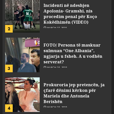
Incidenti në ndeshjen
Apolonia- Gramshi, nis
procedim penal për Koço
Kokëdhimën (VIDEO)
2
MARCH 27, 2025
FOTO/ Persona të maskuar
sulmuan “One Albania”,
ngjarja u fsheh. A u vodhën
serverat?
3
MARCH 25, 2025
Prokuroria jep pretencën, ja
çfarë dënimi kërkon për
Mariela dhe Antonela
Berishën
4
MARCH 25, 2025