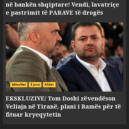
në bankën shqiptare! Vendi, lavatriçe
e pastrimit të PARAVE të drogës
Aktualitet
E jona
Slider
EKSKLUZIVE/ Tom Doshi zëvendëson
Veliajn në Tiranë, plani i Ramës për të
fituar kryeqytetin