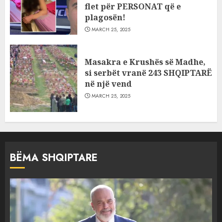
flet për PERSONAT që e
plagosën!
MARCH 25, 2025
Masakra e Krushës së Madhe,
si serbët vranë 243 SHQIPTARË
në një vend
MARCH 25, 2025
BËMA SHQIPTARE