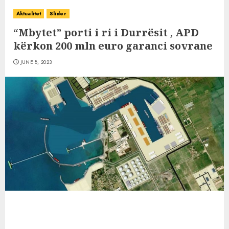
Aktualitet
Slider
“Mbytet” porti i ri i Durrësit , APD
kërkon 200 mln euro garanci sovrane
JUNE 8, 2023