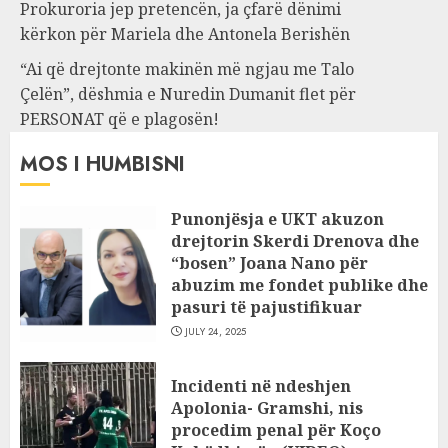
Prokuroria jep pretencën, ja çfarë dënimi
kërkon për Mariela dhe Antonela Berishën
“Ai që drejtonte makinën më ngjau me Talo
Çelën”, dëshmia e Nuredin Dumanit flet për
PERSONAT që e plagosën!
MOS I HUMBISNI
Punonjësja e UKT akuzon
drejtorin Skerdi Drenova dhe
“bosen” Joana Nano për
abuzim me fondet publike dhe
pasuri të pajustifikuar
JULY 24, 2025
Incidenti në ndeshjen
Apolonia- Gramshi, nis
procedim penal për Koço