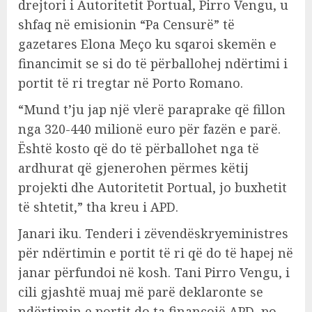
drejtori i Autoritetit Portual, Pirro Vengu, u
shfaq në emisionin “Pa Censurë” të
gazetares Elona Meço ku sqaroi skemën e
financimit se si do të përballohej ndërtimi i
portit të ri tregtar në Porto Romano.
“Mund t’ju jap një vlerë paraprake që fillon
nga 320-440 milionë euro për fazën e parë.
Është kosto që do të përballohet nga të
ardhurat që gjenerohen përmes këtij
projekti dhe Autoritetit Portual, jo buxhetit
të shtetit,” tha kreu i APD.
Janari iku. Tenderi i zëvendëskryeministres
për ndërtimin e portit të ri që do të hapej në
janar përfundoi në kosh. Tani Pirro Vengu, i
cili gjashtë muaj më parë deklaronte se
ndërtimin e portit do ta financojë APD, po