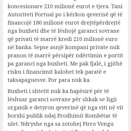
koncesionare 210 milionë eurot e tjera. Tani
Autoriteti Portual po i kërkon qeverisë që të
financojë 180 milionë eurot drejtëpërdrejtë
nga buxheti dhe të lëshojë garanci sovrane
që privati të marrë kredi 210 milionë euro
në banka. Sepse asnjë kompani private nuk
pranon të marrë përsipër ndërtimin e portit
pa garanci nga buxheti. Me pak fjalë, i gjithë
risku i financimit kalohet tek paratë e
taksapaguesve. Por para nuk ka.
Buxheti i shtetit nuk ka hapësirë për të
lëshuar garanci sovrane për shkak se ligji
organik e detyron qeverinë që nga viti në vit
borxhi publik ndaj Prodhimit Kombëtar të
ulet. Ndryshe nga sa zotohej Pirro Vengu