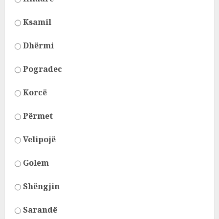
Ksamil
Dhërmi
Pogradec
Korcë
Përmet
Velipojë
Golem
Shëngjin
Sarandë