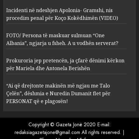
Incidenti në ndeshjen Apolonia- Gramshi, nis
procedim penal për Koço Kokëdhimën (VIDEO)
FOTO/ Persona të maskuar
sulmuan “One Albania”,
ngjarja u fsheh. A u vodhën
FOTO/ Persona të maskuar sulmuan “One
serverat?
Albania”, ngjarja u fsheh. A u vodhën serverat?
3
MARCH 25, 2025
Prokuroria jep pretencën, ja çfarë dënimi kërkon
Prokuroria jep pretencën, ja
për Mariela dhe Antonela Berishën
çfarë dënimi kërkon për
Mariela dhe Antonela
“Ai që drejtonte makinën më ngjau me Talo
Berishën
Çelën”, dëshmia e Nuredin Dumanit flet për
4
MARCH 25, 2025
PERSONAT që e plagosën!
“Ai që drejtonte makinën më
ngjau me Talo Çelën”,
Copyright © Gazeta Jonë 2020 E-mail:
dëshmia e Nuredin Dumanit
redaksiagazetajone@gmail.com
All rights reserved.
|
flet për PERSONAT që e