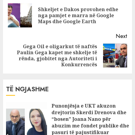
Reading
Shkeljet e Dakos provohen edhe
Pre
nga pamjet e marra në Google
pos
Maps dhe Google Earth
Next
Gega Oil e oligarkut të naftës
Paulin Gega kapet me shkelje të
Next
rënda, gjobitet nga Autoriteti i
post:
Konkurrencës
TË NGJASHME
Punonjësja e UKT akuzon
drejtorin Skerdi Drenova dhe
“bosen” Joana Nano për
abuzim me fondet publike dhe
pasuri të pajustifikuar