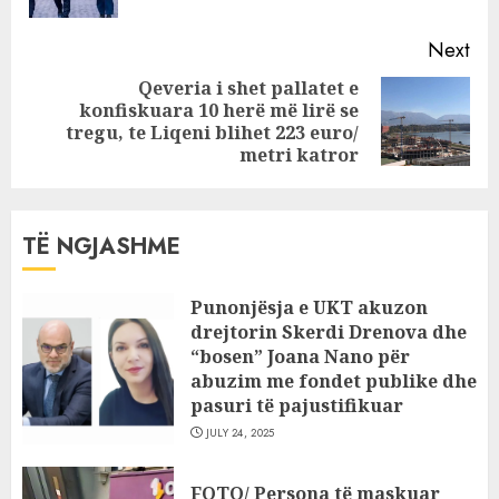
Next
Qeveria i shet pallatet e
konfiskuara 10 herë më lirë se
Next
tregu, te Liqeni blihet 223 euro/
post:
metri katror
TË NGJASHME
Punonjësja e UKT akuzon
drejtorin Skerdi Drenova dhe
“bosen” Joana Nano për
abuzim me fondet publike dhe
pasuri të pajustifikuar
JULY 24, 2025
FOTO/ Persona të maskuar