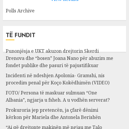
Polls Archive
TË FUNDIT
Punonjësja e UKT akuzon drejtorin Skerdi
Drenova dhe “bosen” Joana Nano për abuzim me
fondet publike dhe pasuri të pajustifikuar
Incidenti në ndeshjen Apolonia- Gramshi, nis
procedim penal për Koço Kokëdhimën (VIDEO)
FOTO/ Persona të maskuar sulmuan “One
Albania”, ngjarja u fsheh. A u vodhën serverat?
Prokuroria jep pretencën, ja çfarë dënimi
kërkon për Mariela dhe Antonela Berishën
“Ai që drejtonte makinën më ngjau me Talo