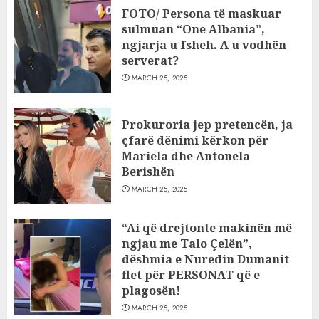
FOTO/ Persona të maskuar
sulmuan “One Albania”,
ngjarja u fsheh. A u vodhën
serverat?
MARCH 25, 2025
Prokuroria jep pretencën, ja
çfarë dënimi kërkon për
Mariela dhe Antonela
Berishën
MARCH 25, 2025
“Ai që drejtonte makinën më
ngjau me Talo Çelën”,
dëshmia e Nuredin Dumanit
flet për PERSONAT që e
plagosën!
MARCH 25, 2025