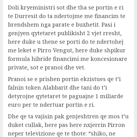
Doli kryeministri sot dhe tha se portin e ri
te Durresit do ta ndertojme me financim te
brendshem nga parate e buxhetit. Pasi i
genjyen qytetaret publikisht 2 vjet rresht,
here duke u thene se porti do te ndertohej
me leket e Pirro Vengut, here duke shpikur
formula hibride financimi me koncesionare
private, sot e pranoi dhe vet.
Pranoi se e prishen portin ekzistues qe t’i
falnin token Alabbarit dhe tani do t’i
detyrojne qytetaret te paguajne 1 miliarde
euro per te ndertuar portin e ri.
Dhe qe ta vajisin pak genjeshtren qe mos t’u
duket cullak, here pas here nxjerrin Pirron
neper televizione qe te thote: “shiko, ne