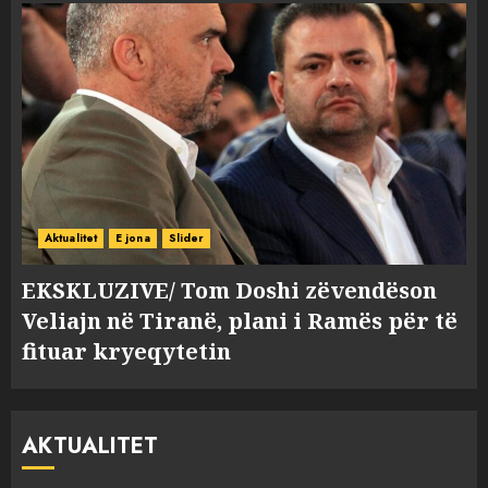
Aktualitet
E jona
Slider
EKSKLUZIVE/ Tom Doshi zëvendëson
Veliajn në Tiranë, plani i Ramës për të
fituar kryeqytetin
AKTUALITET