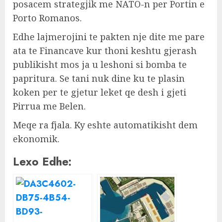
posacem strategjik me NATO-n per Portin e
Porto Romanos.
Edhe lajmerojini te pakten nje dite me pare
ata te Financave kur thoni keshtu gjerash
publikisht mos ja u leshoni si bomba te
papritura. Se tani nuk dine ku te plasin
koken per te gjetur leket qe desh i gjeti
Pirrua me Belen.
Meqe ra fjala. Ky eshte automatikisht dem
ekonomik.
Lexo Edhe: