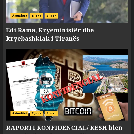
Aktualitet
E jona
Slider
Edi Rama, Kryeministër dhe
kryebashkiak i Tiranës
Aktualitet
E jona
Slider
RAPORTI KONFIDENCIAL/ KESH blen