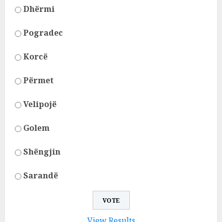
Dhërmi
Pogradec
Korcë
Përmet
Velipojë
Golem
Shëngjin
Sarandë
View Results