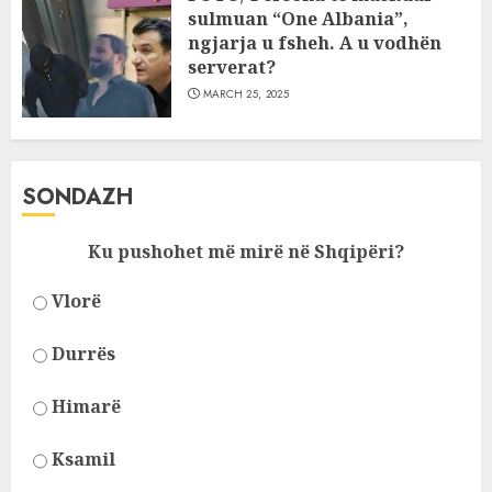
sulmuan “One Albania”,
ngjarja u fsheh. A u vodhën
serverat?
MARCH 25, 2025
SONDAZH
Ku pushohet më mirë në Shqipëri?
Vlorë
Durrës
Himarë
Ksamil