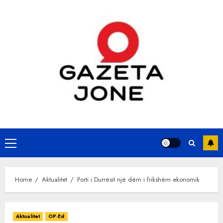
Skip
to
content
Primary
Menu
Home
Aktualitet
Porti i Durrësit një dëm i frikshëm ekonomik
Aktualitet
OP-Ed