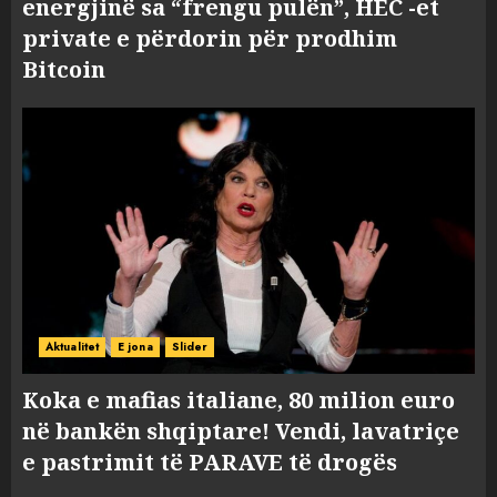
energjinë sa “frengu pulën”, HEC -et
private e përdorin për prodhim
Bitcoin
Aktualitet
E jona
Slider
Koka e mafias italiane, 80 milion euro
në bankën shqiptare! Vendi, lavatriçe
e pastrimit të PARAVE të drogës