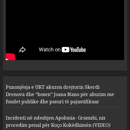
dëshmia e Nuredin Dumanit
flet për PERSONAT që e
plagosën!
5
MARCH 25, 2025
Punonjësja e UKT akuzon
drejtorin Skerdi Drenova dhe
“bosen” Joana Nano për
abuzim me fondet publike dhe
pasuri të pajustifikuar
1
JULY 24, 2025
Incidenti në ndeshjen
Punonjësja e UKT akuzon drejtorin Skerdi
Apolonia- Gramshi, nis
procedim penal për Koço
Drenova dhe “bosen” Joana Nano për abuzim me
Kokëdhimën (VIDEO)
fondet publike dhe pasuri të pajustifikuar
2
MARCH 27, 2025
Incidenti në ndeshjen Apolonia- Gramshi, nis
procedim penal për Koço Kokëdhimën (VIDEO)
FOTO/ Persona të maskuar