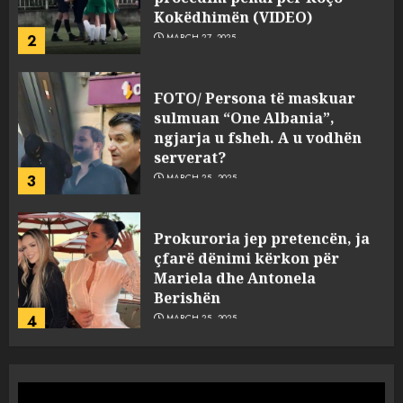
Kokëdhimën (VIDEO)
2
MARCH 27, 2025
FOTO/ Persona të maskuar
sulmuan “One Albania”,
ngjarja u fsheh. A u vodhën
serverat?
3
MARCH 25, 2025
Prokuroria jep pretencën, ja
çfarë dënimi kërkon për
Mariela dhe Antonela
Berishën
4
MARCH 25, 2025
“Ai që drejtonte makinën më
ngjau me Talo Çelën”,