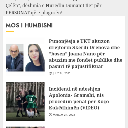
Çelën”, dëshmia e Nuredin Dumanit flet për
PERSONAT që e plagosën!
MOS I HUMBISNI
Punonjësja e UKT akuzon
drejtorin Skerdi Drenova dhe
“bosen” Joana Nano për
abuzim me fondet publike dhe
pasuri të pajustifikuar
JULY 24, 2025
Incidenti në ndeshjen
Apolonia- Gramshi, nis
procedim penal për Koço
Kokëdhimën (VIDEO)
MARCH 27, 2025