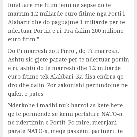
fund fare me fitim jemi ne sepse do te
marrim 1.2 miliarde euro fitime nga Porti i
Alabarit dhe do paguajme 1 miliarde per te
ndertuar Portin e ri. Pra dalim 200 milione
euro fitim.”
Do t’i marresh zoti Pirro , do t’i marresh.
Ashtu sic gjete parate per te ndertuar portin
e ri, ashtu do te marresh dhe 1.2 miliarde
euro fitime tek Alabbari. Ka disa endrra qe
dro dhe dalin. Por zakonisht perfundojne ne
qafen e pates.
Nderkohe i madhi nuk harroi as kete here
qe te permende se kemi perfshire NATO-n
ne ndertimin e Portit. Po mire, merrjani
parate NATO-s, meqe paskemi partnerit te