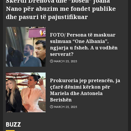
Skerdi Drenova dhe “bosen” Joana
Nano për abuzim me fondet publike
dhe pasuri të pajustifikuar
FOTO/ Persona të maskuar
sulmuan “One Albania”,
ngjarja u fsheh. A u vodhën
serverat?
MARCH 25, 2025
Prokuroria jep pretencën, ja
çfarë dënimi kërkon për
Mariela dhe Antonela
Berishën
MARCH 25, 2025
BUZZ