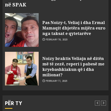
në SPAK
Pas Noizy-t, Veliaj i dha Ermal
Mamaqit dhjetëra mijëra euro
nga taksat e qytetarëve
FEBRUARY 18, 2025
FOTO/ Persona të maskuar
Noizy braktis Veliajn në ditën
sulmuan “One Albania”,
më të zezë, reperi i pabesë me
ngjarja u fsheh. A u vodhën
kryebashkiakun që i dha
serverat?
milionat?
3
MARCH 25, 2025
FEBRUARY 11, 2025
Prokuroria jep pretencën, ja
çfarë dënimi kërkon për
PËR TY
Mariela dhe Antonela
Berishën