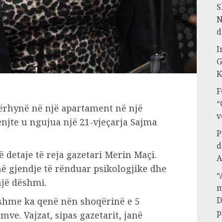
S
N
d
I
G
K
F
“
dërhynë në një apartament në një
v
 enjte u ngujua një 21-vjeçarja Sajma
P
d
ë detaje të reja gazetari Merin Maçi.
A
në gjendje të rënduar psikologjike dhe
“
një dëshmi.
m
D
shme ka qenë nën shoqërinë e 5
p
mve. Vajzat, sipas gazetarit, janë