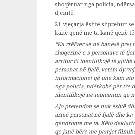
shoqëruar nga policia, ndërs
djemtë.
21-vjeçarja është shprehur se
kanë qenë me ta kanë qenë të
“Ka rrëfyer se në banesë prej
shoqërinë e 5 personave të tje
arritur t’i identifikojë të gjit
personat në fjalë, vetëm dy vaj
informacionet që unë kam ato
nga policia, ndërkohë për tre 
identifikojë në momentin që m
Ajo pretendon se nuk është dh
armë personat në fjalë dhe ka 
qëndronte me ta. Këto deklari
që janë bërë me pamjet filmike