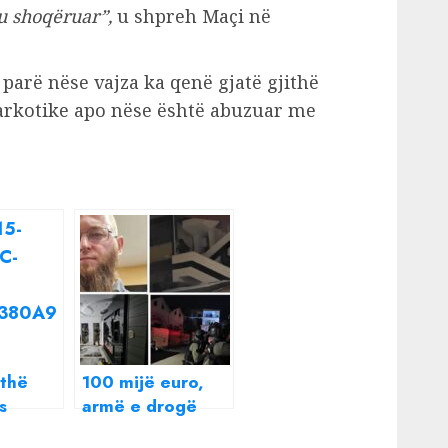
u shoqëruar”,
u shpreh Maçi në
 parë nëse vajza ka qenë gjatë gjithë
narkotike apo nëse është abuzuar me
ithë
100 mijë euro,
s
armë e drogë
 burri i
çfarë RENEA te