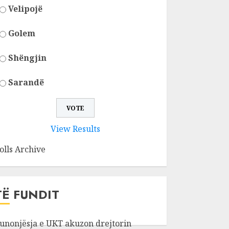
Velipojë
Golem
Shëngjin
Sarandë
View Results
olls Archive
TË FUNDIT
unonjësja e UKT akuzon drejtorin