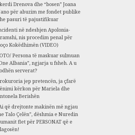
kerdi Drenova dhe “bosen” Joana
ano për abuzim me fondet publike
he pasuri të pajustifikuar
ncidenti në ndeshjen Apolonia-
ramshi, nis procedim penal për
oço Kokëdhimën (VIDEO)
OTO/ Persona të maskuar sulmuan
One Albania”, ngjarja u fsheh. A u
odhën serverat?
rokuroria jep pretencën, ja çfarë
ënimi kërkon për Mariela dhe
ntonela Berishën
Ai që drejtonte makinën më ngjau
e Talo Çelën”, dëshmia e Nuredin
umanit flet për PERSONAT që e
lagosën!