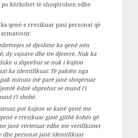
a po kërkohet të shoqërohen edhe
 ka qenë e rrezikuar pasi personat që
 armatosur.
 mbrëmjes së djeshme ka qenë nën
rë, dy vajzave dhe tre djemve. Nuk ka
hë duke u shprehur se nuk i kujton
zat ka identifikuar. Të paktën nga
 pak minuta më parë janë shoqëruar
djemtë është shprehur se mund t’i
und t’i shohë.
unuar, por kujton se kanë qenë me
qenë e rrezikuar gjatë gjithë kohës që
me janë vërtetuar edhe me verifikimet
 dhe personat janë identifikuar