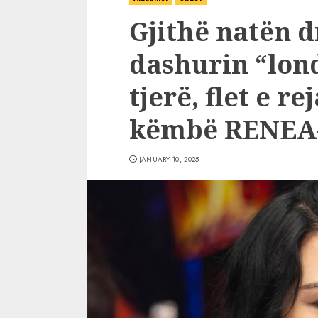
Gjithë natën d
dashurin “lond
tjerë, flet e re
këmbë RENEA
JANUARY 10, 2025