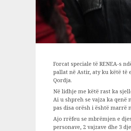
Forcat speciale të RENEA-s n
pallat në Astir, aty ku këtë të
Qordja.
Në lidhje me këtë rast ka sjell
Ai u shpreh se vajza ka qenë 
pas disa orësh i është marrë 
Ajo rrëfeu se mbrëmjen e dje
personave, 2 vajzave dhe 3 dje