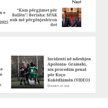
s
shtëpia e të
Next
të
kërkuarit Erjon
“Kam përgjimet për
n e
ali: E
Llapushi
Ballën”/ Berisha: SPAK
Previous
Next
r
nuk më përgënjeshtron
post:
post:
2025
dot
Incidenti në ndeshjen
Apolonia- Gramshi,
he
nis procedim penal
o
për Koço
Kokëdhimën (VIDEO)
e
MARCH 27, 2025