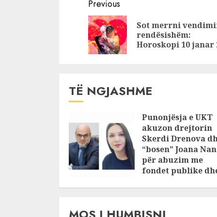
Continue
thanë shoqet e
prostitutë
Previous
21-vjeçares që
shqiptare 
Reading
Sot merrni vendimi
ngriti në këmbë
vrarë në It
rendësishëm:
Astirin
kam dashu
Horoskopi 10 janar 
shumë…
TË NGJASHME
Punonjësja e UKT
akuzon drejtorin
Skerdi Drenova d
“bosen” Joana Nan
për abuzim me
fondet publike dh
pasuri të
pajustifikuar
JULY 24, 2025
MOS I HUMBISNI